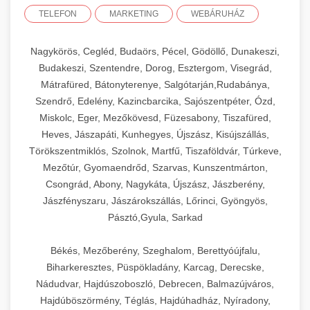
TELEFON
MARKETING
WEBÁRUHÁZ
Nagykörös, Cegléd, Budaörs, Pécel, Gödöllő, Dunakeszi,
Budakeszi, Szentendre, Dorog, Esztergom, Visegrád,
Mátrafüred, Bátonyterenye, Salgótarján,Rudabánya,
Szendrő, Edelény, Kazincbarcika, Sajószentpéter, Ózd,
Miskolc, Eger, Mezőkövesd, Füzesabony, Tiszafüred,
Heves, Jászapáti, Kunhegyes, Újszász, Kisújszállás,
Törökszentmiklós, Szolnok, Martfű, Tiszaföldvár, Túrkeve,
Mezőtúr, Gyomaendrőd, Szarvas, Kunszentmárton,
Csongrád, Abony, Nagykáta, Újszász, Jászberény,
Jászfényszaru, Jászárokszállás, Lőrinci, Gyöngyös,
Pásztó,Gyula, Sarkad
Békés, Mezőberény, Szeghalom, Berettyóújfalu,
Biharkeresztes, Püspökladány, Karcag, Derecske,
Nádudvar, Hajdúszoboszló, Debrecen, Balmazújváros,
Hajdúböszörmény, Téglás, Hajdúhadház, Nyíradony,