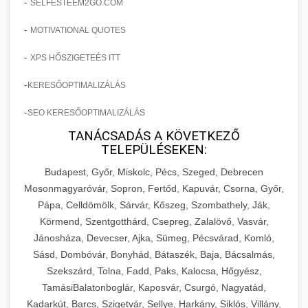
-
SELFESTEEM2GO.COM
-
MOTIVATIONAL QUOTES
-
XPS HŐSZIGETEÉS ITT
-
KERESŐOPTIMALIZÁLÁS
-
SEO KERESŐOPTIMALIZÁLÁS
TANÁCSADÁS A KÖVETKEZŐ
TELEPÜLÉSEKEN:
Budapest, Győr, Miskolc, Pécs, Szeged, Debrecen
Mosonmagyaróvár, Sopron, Fertőd, Kapuvár, Csorna, Győr,
Pápa, Celldömölk, Sárvár, Kőszeg, Szombathely, Ják,
Körmend, Szentgotthárd, Csepreg, Zalalövő, Vasvár,
Jánosháza, Devecser, Ajka, Sümeg, Pécsvárad, Komló,
Sásd, Dombóvár, Bonyhád, Bátaszék, Baja, Bácsalmás,
Szekszárd, Tolna, Fadd, Paks, Kalocsa, Hőgyész,
TamásiBalatonboglár, Kaposvár, Csurgó, Nagyatád,
Kadarkút, Barcs, Szigetvár, Sellye, Harkány, Siklós, Villány,