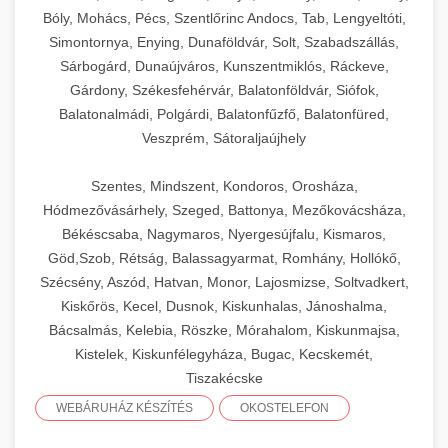
Bóly, Mohács, Pécs, Szentlőrinc Andocs, Tab, Lengyeltóti,
Simontornya, Enying, Dunaföldvár, Solt, Szabadszállás,
Sárbogárd, Dunaújváros, Kunszentmiklós, Ráckeve,
Gárdony, Székesfehérvár, Balatonföldvár, Siófok,
Balatonalmádi, Polgárdi, Balatonfűzfő, Balatonfüred,
Veszprém, Sátoraljaújhely
Szentes, Mindszent, Kondoros, Orosháza,
Hódmezővásárhely, Szeged, Battonya, Mezőkovácsháza,
Békéscsaba, Nagymaros, Nyergesújfalu, Kismaros,
Göd,Szob, Rétság, Balassagyarmat, Romhány, Hollókő,
Szécsény, Aszód, Hatvan, Monor, Lajosmizse, Soltvadkert,
Kiskőrös, Kecel, Dusnok, Kiskunhalas, Jánoshalma,
Bácsalmás, Kelebia, Röszke, Mórahalom, Kiskunmajsa,
Kistelek, Kiskunfélegyháza, Bugac, Kecskemét,
Tiszakécske
WEBÁRUHÁZ KÉSZÍTÉS
OKOSTELEFON