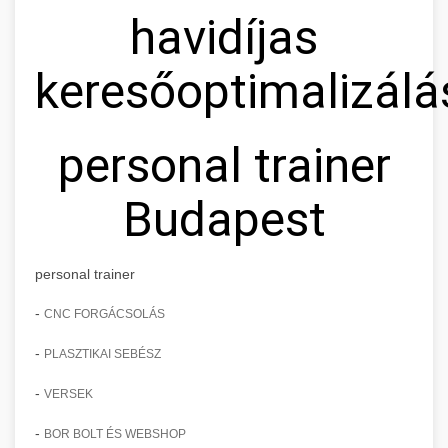
havidíjas
keresőoptimalizálá
personal trainer
Budapest
personal trainer
-
CNC FORGÁCSOLÁS
-
PLASZTIKAI SEBÉSZ
-
VERSEK
-
BOR BOLT ÉS WEBSHOP