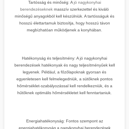
Tartósság és minőség: A
jó nagykonyhai
berendezéseknek
masszív szerkezettel és kiváló
minőségű anyagokból kell készülniük. A tartósságuk és
hosszú élettartamuk biztosítja, hogy hosszú távon
megbízhatóan működjenek a konyhában.
Hatékonyság és teljesítmény: A jó nagykonyhai
berendezések hatékonyak és nagy teljesítményűek kell
legyenek. Például, a főzőlapoknak gyorsan és
egyenletesen kell felmelegedniük, a sütőknek pontos
hőmérséklet-szabályozással kell rendelkezniük, és a
hűtőknek optimális hőmérsékletet kell fenntartaniuk.
Energiahatékonyság: Fontos szempont az
energiahatékonyság a nagykonyhai berendezések