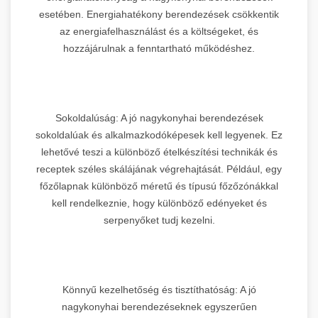
esetében. Energiahatékony berendezések csökkentik
az energiafelhasználást és a költségeket, és
hozzájárulnak a fenntartható működéshez.
Sokoldalúság: A jó nagykonyhai berendezések
sokoldalúak és alkalmazkodóképesek kell legyenek. Ez
lehetővé teszi a különböző ételkészítési technikák és
receptek széles skálájának végrehajtását. Például, egy
főzőlapnak különböző méretű és típusú főzőzónákkal
kell rendelkeznie, hogy különböző edényeket és
serpenyőket tudj kezelni.
Könnyű kezelhetőség és tisztíthatóság: A jó
nagykonyhai berendezéseknek egyszerűen