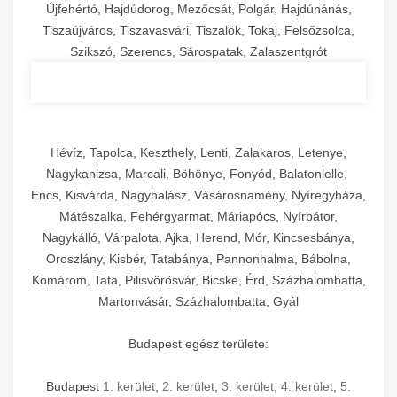
Újfehértó, Hajdúdorog, Mezőcsát, Polgár, Hajdúnánás,
Tiszaújváros, Tiszavasvári, Tiszalök, Tokaj, Felsőzsolca,
Szikszó, Szerencs, Sárospatak, Zalaszentgrót
Hévíz, Tapolca, Keszthely, Lenti, Zalakaros, Letenye,
Nagykanizsa, Marcali, Böhönye, Fonyód, Balatonlelle,
Encs, Kisvárda, Nagyhalász, Vásárosnamény, Nyíregyháza,
Mátészalka, Fehérgyarmat, Máriapócs, Nyírbátor,
Nagykálló, Várpalota, Ajka, Herend, Mór, Kincsesbánya,
Oroszlány, Kisbér, Tatabánya, Pannonhalma, Bábolna,
Komárom, Tata, Pilisvörösvár, Bicske, Érd, Százhalombatta,
Martonvásár, Százhalombatta, Gyál
Budapest egész területe:
Budapest
1. kerület
,
2. kerület
,
3. kerület
,
4. kerület
,
5.