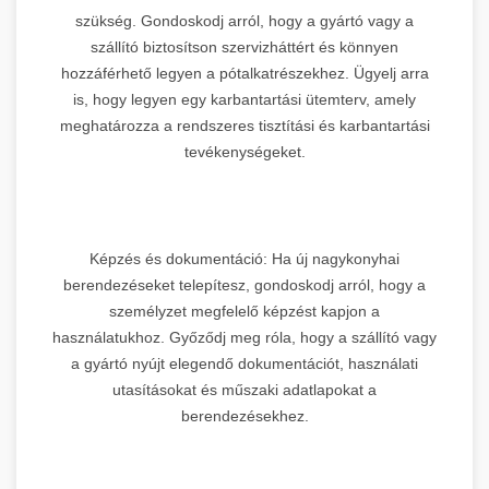
szükség. Gondoskodj arról, hogy a gyártó vagy a
szállító biztosítson szervizháttért és könnyen
hozzáférhető legyen a pótalkatrészekhez. Ügyelj arra
is, hogy legyen egy karbantartási ütemterv, amely
meghatározza a rendszeres tisztítási és karbantartási
tevékenységeket.
Képzés és dokumentáció: Ha új nagykonyhai
berendezéseket telepítesz, gondoskodj arról, hogy a
személyzet megfelelő képzést kapjon a
használatukhoz. Győződj meg róla, hogy a szállító vagy
a gyártó nyújt elegendő dokumentációt, használati
utasításokat és műszaki adatlapokat a
berendezésekhez.