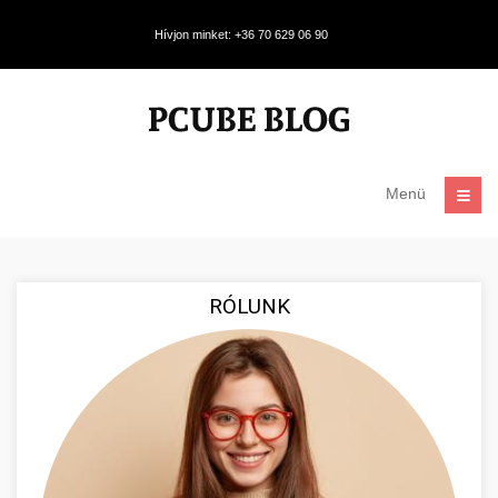
Hívjon minket: +36 70 629 06 90
Menü
RÓLUNK