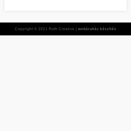
Tirer le meilleur de vous-même dès maintenant Baranya megy
Copyright © 2021
Roth Creative |
webáruház készítés