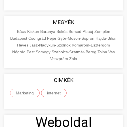
MEGYÉK
Bács-Kiskun
Baranya
Békés
Borsod-Abaúj-Zemplén
Budapest
Csongrád
Fejér
Győr-Moson-Sopron
Hajdú-Bihar
Heves
Jász-Nagykun-Szolnok
Komárom-Esztergom
Nógrád
Pest
Somogy
Szabolcs-Szatmár-Bereg
Tolna
Vas
Veszprém
Zala
CIMKÉK
Marketing
internet
Weboldal