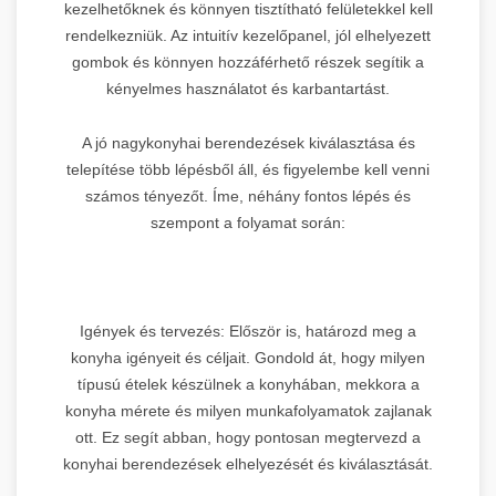
kezelhetőknek és könnyen tisztítható felületekkel kell
rendelkezniük. Az intuitív kezelőpanel, jól elhelyezett
gombok és könnyen hozzáférhető részek segítik a
kényelmes használatot és karbantartást.
A jó nagykonyhai berendezések kiválasztása és
telepítése több lépésből áll, és figyelembe kell venni
számos tényezőt. Íme, néhány fontos lépés és
szempont a folyamat során:
Igények és tervezés: Először is, határozd meg a
konyha igényeit és céljait. Gondold át, hogy milyen
típusú ételek készülnek a konyhában, mekkora a
konyha mérete és milyen munkafolyamatok zajlanak
ott. Ez segít abban, hogy pontosan megtervezd a
konyhai berendezések elhelyezését és kiválasztását.