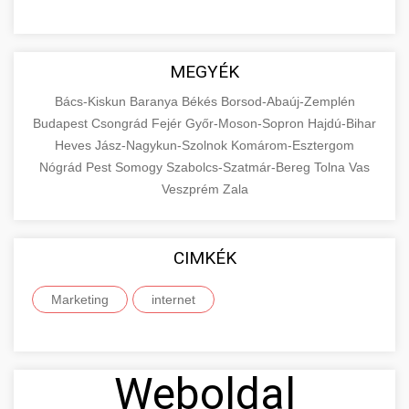
MEGYÉK
Bács-Kiskun
Baranya
Békés
Borsod-Abaúj-Zemplén
Budapest
Csongrád
Fejér
Győr-Moson-Sopron
Hajdú-Bihar
Heves
Jász-Nagykun-Szolnok
Komárom-Esztergom
Nógrád
Pest
Somogy
Szabolcs-Szatmár-Bereg
Tolna
Vas
Veszprém
Zala
CIMKÉK
Marketing
internet
Weboldal