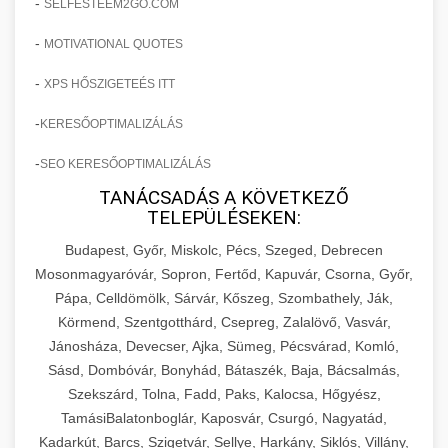
-
SELFESTEEM2GO.COM
-
MOTIVATIONAL QUOTES
-
XPS HŐSZIGETEÉS ITT
-
KERESŐOPTIMALIZÁLÁS
-
SEO KERESŐOPTIMALIZÁLÁS
TANÁCSADÁS A KÖVETKEZŐ
TELEPÜLÉSEKEN:
Budapest, Győr, Miskolc, Pécs, Szeged, Debrecen
Mosonmagyaróvár, Sopron, Fertőd, Kapuvár, Csorna, Győr,
Pápa, Celldömölk, Sárvár, Kőszeg, Szombathely, Ják,
Körmend, Szentgotthárd, Csepreg, Zalalövő, Vasvár,
Jánosháza, Devecser, Ajka, Sümeg, Pécsvárad, Komló,
Sásd, Dombóvár, Bonyhád, Bátaszék, Baja, Bácsalmás,
Szekszárd, Tolna, Fadd, Paks, Kalocsa, Hőgyész,
TamásiBalatonboglár, Kaposvár, Csurgó, Nagyatád,
Kadarkút, Barcs, Szigetvár, Sellye, Harkány, Siklós, Villány,