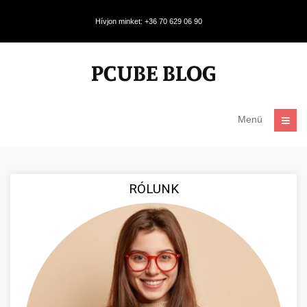
Hívjon minket: +36 70 629 06 90
Menü
RÓLUNK