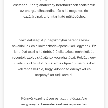
esetében. Energiahatékony berendezések csökkentik
az energiafelhasználást és a költségeket, és
hozzájárulnak a fenntartható működéshez.
Sokoldalúság: A jó nagykonyhai berendezések
sokoldalúak és alkalmazkodóképesek kell legyenek. Ez
lehetővé teszi a különböző ételkészítési technikák és
receptek széles skálájának végrehajtását. Például, egy
főzőlapnak különböző méretű és típusú főzőzónákkal
kell rendelkeznie, hogy különböző edényeket és
serpenyőket tudj kezelni.
Könnyű kezelhetőség és tisztíthatóság: A jó
nagykonyhai berendezéseknek egyszerűen