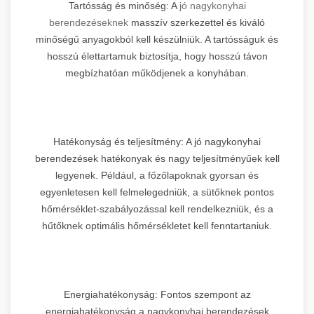
Tartósság és minőség: A
jó nagykonyhai
berendezéseknek
masszív szerkezettel és kiváló
minőségű anyagokból kell készülniük. A tartósságuk és
hosszú élettartamuk biztosítja, hogy hosszú távon
megbízhatóan működjenek a konyhában.
Hatékonyság és teljesítmény: A jó nagykonyhai
berendezések hatékonyak és nagy teljesítményűek kell
legyenek. Például, a főzőlapoknak gyorsan és
egyenletesen kell felmelegedniük, a sütőknek pontos
hőmérséklet-szabályozással kell rendelkezniük, és a
hűtőknek optimális hőmérsékletet kell fenntartaniuk.
Energiahatékonyság: Fontos szempont az
energiahatékonyság a nagykonyhai berendezések