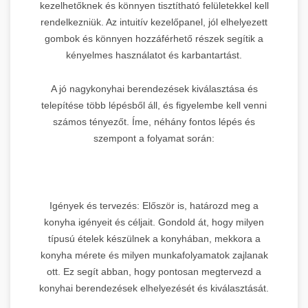
kezelhetőknek és könnyen tisztítható felületekkel kell
rendelkezniük. Az intuitív kezelőpanel, jól elhelyezett
gombok és könnyen hozzáférhető részek segítik a
kényelmes használatot és karbantartást.
A jó nagykonyhai berendezések kiválasztása és
telepítése több lépésből áll, és figyelembe kell venni
számos tényezőt. Íme, néhány fontos lépés és
szempont a folyamat során:
Igények és tervezés: Először is, határozd meg a
konyha igényeit és céljait. Gondold át, hogy milyen
típusú ételek készülnek a konyhában, mekkora a
konyha mérete és milyen munkafolyamatok zajlanak
ott. Ez segít abban, hogy pontosan megtervezd a
konyhai berendezések elhelyezését és kiválasztását.