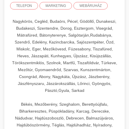
TELEFON
MARKETING
WEBÁRUHÁZ
Nagykörös, Cegléd, Budaörs, Pécel, Gödöllő, Dunakeszi,
Budakeszi, Szentendre, Dorog, Esztergom, Visegrád,
Mátrafüred, Bátonyterenye, Salgótarján,Rudabánya,
Szendrő, Edelény, Kazincbarcika, Sajószentpéter, Ózd,
Miskolc, Eger, Mezőkövesd, Füzesabony, Tiszafüred,
Heves, Jászapáti, Kunhegyes, Újszász, Kisújszállás,
Törökszentmiklós, Szolnok, Martfű, Tiszaföldvár, Túrkeve,
Mezőtúr, Gyomaendrőd, Szarvas, Kunszentmárton,
Csongrád, Abony, Nagykáta, Újszász, Jászberény,
Jászfényszaru, Jászárokszállás, Lőrinci, Gyöngyös,
Pásztó,Gyula, Sarkad
Békés, Mezőberény, Szeghalom, Berettyóújfalu,
Biharkeresztes, Püspökladány, Karcag, Derecske,
Nádudvar, Hajdúszoboszló, Debrecen, Balmazújváros,
Hajdúböszörmény, Téglás, Hajdúhadház, Nyíradony,