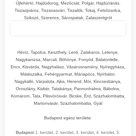
Újfehértó, Hajdúdorog, Mezőcsát, Polgár, Hajdúnánás,
Tiszaújváros, Tiszavasvári, Tiszalök, Tokaj, Felsőzsolca,
Szikszó, Szerencs, Sárospatak, Zalaszentgrót
Hévíz, Tapolca, Keszthely, Lenti, Zalakaros, Letenye,
Nagykanizsa, Marcali, Böhönye, Fonyód, Balatonlelle,
Encs, Kisvárda, Nagyhalász, Vásárosnamény, Nyíregyháza,
Mátészalka, Fehérgyarmat, Máriapócs, Nyírbátor,
Nagykálló, Várpalota, Ajka, Herend, Mór, Kincsesbánya,
Oroszlány, Kisbér, Tatabánya, Pannonhalma, Bábolna,
Komárom, Tata, Pilisvörösvár, Bicske, Érd, Százhalombatta,
Martonvásár, Százhalombatta, Gyál
Budapest egész területe:
Budapest
1. kerület
,
2. kerület
,
3. kerület
,
4. kerület
,
5.