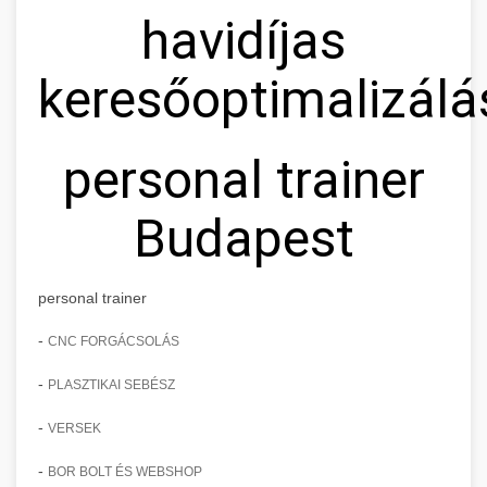
havidíjas
keresőoptimalizálá
personal trainer
Budapest
personal trainer
-
CNC FORGÁCSOLÁS
-
PLASZTIKAI SEBÉSZ
-
VERSEK
-
BOR BOLT ÉS WEBSHOP