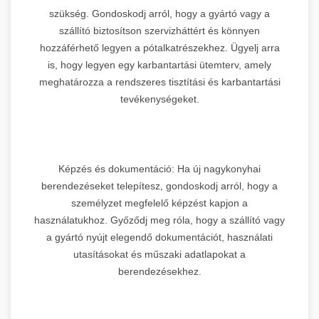
szükség. Gondoskodj arról, hogy a gyártó vagy a
szállító biztosítson szervizháttért és könnyen
hozzáférhető legyen a pótalkatrészekhez. Ügyelj arra
is, hogy legyen egy karbantartási ütemterv, amely
meghatározza a rendszeres tisztítási és karbantartási
tevékenységeket.
Képzés és dokumentáció: Ha új nagykonyhai
berendezéseket telepítesz, gondoskodj arról, hogy a
személyzet megfelelő képzést kapjon a
használatukhoz. Győződj meg róla, hogy a szállító vagy
a gyártó nyújt elegendő dokumentációt, használati
utasításokat és műszaki adatlapokat a
berendezésekhez.