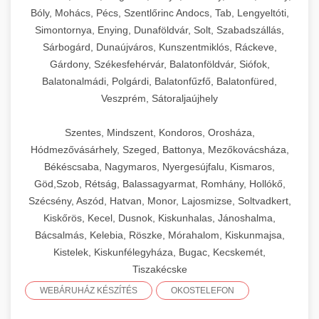
Bóly, Mohács, Pécs, Szentlőrinc Andocs, Tab, Lengyeltóti,
Simontornya, Enying, Dunaföldvár, Solt, Szabadszállás,
Sárbogárd, Dunaújváros, Kunszentmiklós, Ráckeve,
Gárdony, Székesfehérvár, Balatonföldvár, Siófok,
Balatonalmádi, Polgárdi, Balatonfűzfő, Balatonfüred,
Veszprém, Sátoraljaújhely
Szentes, Mindszent, Kondoros, Orosháza,
Hódmezővásárhely, Szeged, Battonya, Mezőkovácsháza,
Békéscsaba, Nagymaros, Nyergesújfalu, Kismaros,
Göd,Szob, Rétság, Balassagyarmat, Romhány, Hollókő,
Szécsény, Aszód, Hatvan, Monor, Lajosmizse, Soltvadkert,
Kiskőrös, Kecel, Dusnok, Kiskunhalas, Jánoshalma,
Bácsalmás, Kelebia, Röszke, Mórahalom, Kiskunmajsa,
Kistelek, Kiskunfélegyháza, Bugac, Kecskemét,
Tiszakécske
WEBÁRUHÁZ KÉSZÍTÉS
OKOSTELEFON