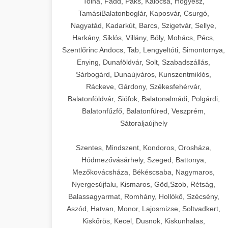
Tolna, Fadd, Paks, Kalocsa, Hőgyész,
TamásiBalatonboglár, Kaposvár, Csurgó,
Nagyatád, Kadarkút, Barcs, Szigetvár, Sellye,
Harkány, Siklós, Villány, Bóly, Mohács, Pécs,
Szentlőrinc Andocs, Tab, Lengyeltóti, Simontornya,
Enying, Dunaföldvár, Solt, Szabadszállás,
Sárbogárd, Dunaújváros, Kunszentmiklós,
Ráckeve, Gárdony, Székesfehérvár,
Balatonföldvár, Siófok, Balatonalmádi, Polgárdi,
Balatonfűzfő, Balatonfüred, Veszprém,
Sátoraljaújhely
Szentes, Mindszent, Kondoros, Orosháza,
Hódmezővásárhely, Szeged, Battonya,
Mezőkovácsháza, Békéscsaba, Nagymaros,
Nyergesújfalu, Kismaros, Göd,Szob, Rétság,
Balassagyarmat, Romhány, Hollókő, Szécsény,
Aszód, Hatvan, Monor, Lajosmizse, Soltvadkert,
Kiskőrös, Kecel, Dusnok, Kiskunhalas,