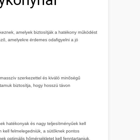
keznek, amelyek biztosítják a hatékony működést
emző, amelyekre érdemes odafigyelni a jó
masszív szerkezettel és kiváló minőségű
rtamuk biztosítja, hogy hosszú távon
ek hatékonyak és nagy teljesítményűek kell
 kell felmelegedniük, a sütőknek pontos
ek optimális hőmérsékletet kell fenntartaniuk.