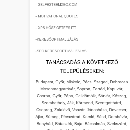
-
SELFESTEEM2GO.COM
-
MOTIVATIONAL QUOTES
-
XPS HŐSZIGETEÉS ITT
-
KERESŐOPTIMALIZÁLÁS
-
SEO KERESŐOPTIMALIZÁLÁS
TANÁCSADÁS A KÖVETKEZŐ
TELEPÜLÉSEKEN:
Budapest, Győr, Miskolc, Pécs, Szeged, Debrecen
Mosonmagyaróvár, Sopron, Fertőd, Kapuvár,
Csorna, Győr, Pápa, Celldömölk, Sárvár, Kőszeg,
Szombathely, Ják, Körmend, Szentgotthárd,
Csepreg, Zalalövő, Vasvár, Jánosháza, Devecser,
Ajka, Sümeg, Pécsvárad, Komló, Sásd, Dombóvár,
Bonyhád, Bátaszék, Baja, Bácsalmás, Szekszárd,