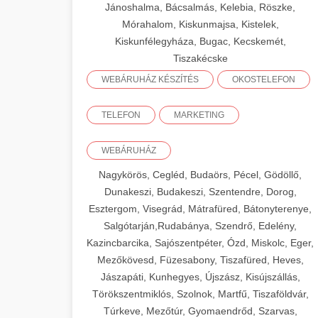
Jánoshalma, Bácsalmás, Kelebia, Röszke,
Mórahalom, Kiskunmajsa, Kistelek,
Kiskunfélegyháza, Bugac, Kecskemét,
Tiszakécske
WEBÁRUHÁZ KÉSZÍTÉS
OKOSTELEFON
TELEFON
MARKETING
WEBÁRUHÁZ
Nagykörös, Cegléd, Budaörs, Pécel, Gödöllő,
Dunakeszi, Budakeszi, Szentendre, Dorog,
Esztergom, Visegrád, Mátrafüred, Bátonyterenye,
Salgótarján,Rudabánya, Szendrő, Edelény,
Kazincbarcika, Sajószentpéter, Ózd, Miskolc, Eger,
Mezőkövesd, Füzesabony, Tiszafüred, Heves,
Jászapáti, Kunhegyes, Újszász, Kisújszállás,
Törökszentmiklós, Szolnok, Martfű, Tiszaföldvár,
Túrkeve, Mezőtúr, Gyomaendrőd, Szarvas,