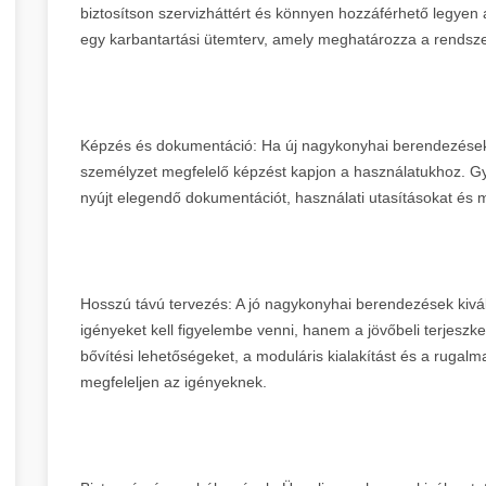
biztosítson szervizháttért és könnyen hozzáférhető legyen 
egy karbantartási ütemterv, amely meghatározza a rendszer
Képzés és dokumentáció: Ha új nagykonyhai berendezéseket
személyzet megfelelő képzést kapjon a használatukhoz. Győ
nyújt elegendő dokumentációt, használati utasításokat és
Hosszú távú tervezés: A jó nagykonyhai berendezések kivál
igényeket kell figyelembe venni, hanem a jövőbeli terjeszk
bővítési lehetőségeket, a moduláris kialakítást és a rugal
megfeleljen az igényeknek.