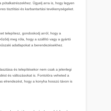
a pótalkatrészekhez. Ügyelj arra is, hogy legyen
es tisztítási és karbantartási tevékenységeket.
 telepítesz, gondoskodj arról, hogy a
ződj meg róla, hogy a szállító vagy a gyártó
 műszaki adatlapokat a berendezésekhez.
asztása és telepítésekor nem csak a jelenlegi
edést és változásokat is. Fontolóra veheted a
mas elrendezést, hogy a konyha hosszú távon is