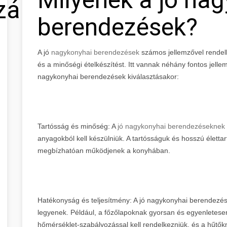
zálás
berendezések?
A jó
nagykonyhai berendezések
számos jellemzővel rendel
és a minőségi ételkészítést. Itt vannak néhány fontos jell
nagykonyhai berendezések kiválasztásakor:
Tartósság és minőség: A
jó nagykonyhai berendezéseknek
anyagokból kell készülniük. A tartósságuk és hosszú életta
megbízhatóan működjenek a konyhában.
Hatékonyság és teljesítmény: A jó nagykonyhai berendezés
legyenek. Például, a főzőlapoknak gyorsan és egyenletesen
hőmérséklet-szabályozással kell rendelkezniük, és a hűtőkn