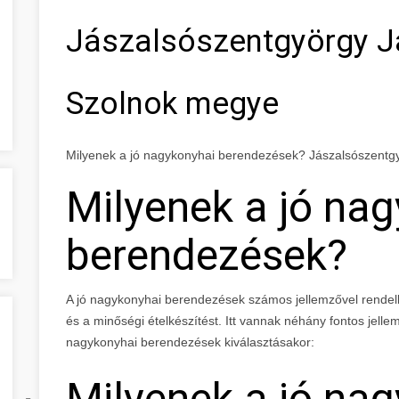
Jászalsószentgyörgy J
Szolnok megye
Milyenek a jó nagykonyhai berendezések? Jászalsószent
Milyenek a jó na
berendezések?
A jó nagykonyhai berendezések számos jellemzővel rendel
és a minőségi ételkészítést. Itt vannak néhány fontos jell
nagykonyhai berendezések kiválasztásakor:
Milyenek a jó na