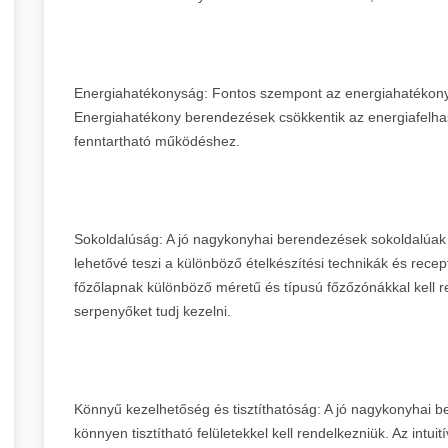
Energiahatékonyság: Fontos szempont az energiahatékon
Energiahatékony berendezések csökkentik az energiafelhas
fenntartható működéshez.
Sokoldalúság: A jó nagykonyhai berendezések sokoldalúak
lehetővé teszi a különböző ételkészítési technikák és recep
főzőlapnak különböző méretű és típusú főzőzónákkal kell 
serpenyőket tudj kezelni.
Könnyű kezelhetőség és tisztíthatóság: A jó nagykonyhai
könnyen tisztítható felületekkel kell rendelkezniük. Az intu