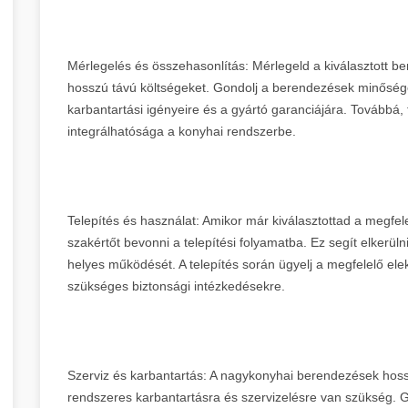
Mérlegelés és összehasonlítás: Mérlegeld a kiválasztott be
hosszú távú költségeket. Gondolj a berendezések minősé
karbantartási igényeire és a gyártó garanciájára. Továbbá,
integrálhatósága a konyhai rendszerbe.
Telepítés és használat: Amikor már kiválasztottad a megf
szakértőt bevonni a telepítési folyamatba. Ez segít elkerüln
helyes működését. A telepítés során ügyelj a megfelelő ele
szükséges biztonsági intézkedésekre.
Szerviz és karbantartás: A nagykonyhai berendezések ho
rendszeres karbantartásra és szervizelésre van szükség. Go