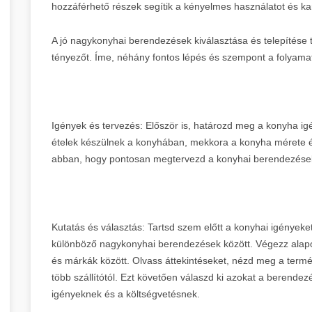
hozzáférhető részek segítik a kényelmes használatot és ka
A jó nagykonyhai berendezések kiválasztása és telepítése t
tényezőt. Íme, néhány fontos lépés és szempont a folyama
Igények és tervezés: Először is, határozd meg a konyha igén
ételek készülnek a konyhában, mekkora a konyha mérete és
abban, hogy pontosan megtervezd a konyhai berendezések 
Kutatás és választás: Tartsd szem előtt a konyhai igényeke
különböző nagykonyhai berendezések között. Végezz alapos
és márkák között. Olvass áttekintéseket, nézd meg a termék 
több szállítótól. Ezt követően válaszd ki azokat a berende
igényeknek és a költségvetésnek.