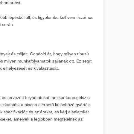
rbantartást.
öbb lépésből áll, és figyelembe kell venni számos
t során:
yeit és céljait. Gondold át, hogy milyen típusú
 milyen munkafolyamatok zajlanak ott. Ez segít
elhelyezését és kiválasztását.
t és tervezett folyamatokat, amikor keresgélsz a
 kutatást a piacon elérhető különböző gyártók
specifikációit és az árakat, és kérj ajánlatokat
zéseket, amelyek a legjobban megfelelnek az