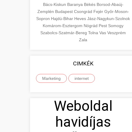
Bács-Kiskun
Baranya
Békés
Borsod-Abaúj-
Zemplén
Budapest
Csongrád
Fejér
Győr-Moson-
Sopron
Hajdú-Bihar
Heves
Jász-Nagykun-Szolnok
Komárom-Esztergom
Nógrád
Pest
Somogy
Szabolcs-Szatmár-Bereg
Tolna
Vas
Veszprém
Zala
CIMKÉK
Marketing
internet
Weboldal
havidíjas