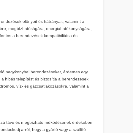
rendezések előnyeit és hátrányait, valamint a
gére, megbízhatóságára, energiahatékonyságára,
 fontos a berendezések kompatibilitása és
elelő nagykonyhai berendezéseket, érdemes egy
i a hibás telepítést és biztosítja a berendezések
ktromos, víz- és gázcsatlakozásokra, valamint a
sszú távú és megbízható működésének érdekében
ndoskodj arról, hogy a gyártó vagy a szállító