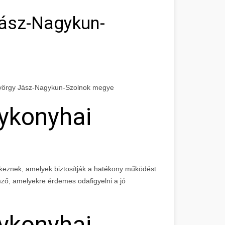
ász-Nagykun-
györgy Jász-Nagykun-Szolnok megye
gykonyhai
keznek, amelyek biztosítják a hatékony működést
emző, amelyekre érdemes odafigyelni a jó
gykonyhai