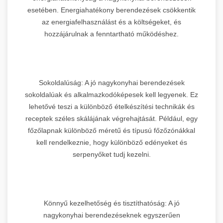
esetében. Energiahatékony berendezések csökkentik
az energiafelhasználást és a költségeket, és
hozzájárulnak a fenntartható működéshez.
Sokoldalúság: A jó nagykonyhai berendezések
sokoldalúak és alkalmazkodóképesek kell legyenek. Ez
lehetővé teszi a különböző ételkészítési technikák és
receptek széles skálájának végrehajtását. Például, egy
főzőlapnak különböző méretű és típusú főzőzónákkal
kell rendelkeznie, hogy különböző edényeket és
serpenyőket tudj kezelni.
Könnyű kezelhetőség és tisztíthatóság: A jó
nagykonyhai berendezéseknek egyszerűen