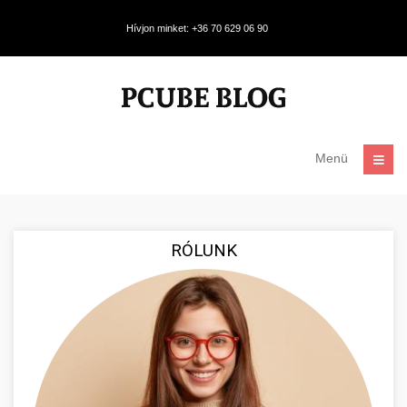
Hívjon minket: +36 70 629 06 90
Menü
RÓLUNK