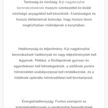
Tartósság és minőség: A
jó nagykonyhai
berendezéseknek
masszív szerkezettel és kiváló
minőségű anyagokból kell készülniük. A tartósságuk és
hosszú élettartamuk biztosítja, hogy hosszú távon
megbízhatóan működjenek a konyhában.
Hatékonyság és teljesítmény: A jó nagykonyhai
berendezések hatékonyak és nagy teljesítményűek kell
legyenek. Például, a főzőlapoknak gyorsan és
egyenletesen kell felmelegedniük, a sütőknek pontos
hőmérséklet-szabályozással kell rendelkezniük, és a
hűtőknek optimális hőmérsékletet kell fenntartaniuk.
Energiahatékonyság: Fontos szempont az
energiahatékonyság a nagykonyhai berendezések