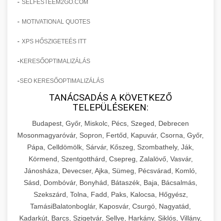
-
SELFESTEEM2GO.COM
-
MOTIVATIONAL QUOTES
-
XPS HŐSZIGETEÉS ITT
-
KERESŐOPTIMALIZÁLÁS
-
SEO KERESŐOPTIMALIZÁLÁS
TANÁCSADÁS A KÖVETKEZŐ
TELEPÜLÉSEKEN:
Budapest, Győr, Miskolc, Pécs, Szeged, Debrecen
Mosonmagyaróvár, Sopron, Fertőd, Kapuvár, Csorna, Győr,
Pápa, Celldömölk, Sárvár, Kőszeg, Szombathely, Ják,
Körmend, Szentgotthárd, Csepreg, Zalalövő, Vasvár,
Jánosháza, Devecser, Ajka, Sümeg, Pécsvárad, Komló,
Sásd, Dombóvár, Bonyhád, Bátaszék, Baja, Bácsalmás,
Szekszárd, Tolna, Fadd, Paks, Kalocsa, Hőgyész,
TamásiBalatonboglár, Kaposvár, Csurgó, Nagyatád,
Kadarkút, Barcs, Szigetvár, Sellye, Harkány, Siklós, Villány,