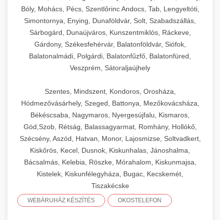
Bóly, Mohács, Pécs, Szentlőrinc Andocs, Tab, Lengyeltóti,
Simontornya, Enying, Dunaföldvár, Solt, Szabadszállás,
Sárbogárd, Dunaújváros, Kunszentmiklós, Ráckeve,
Gárdony, Székesfehérvár, Balatonföldvár, Siófok,
Balatonalmádi, Polgárdi, Balatonfűzfő, Balatonfüred,
Veszprém, Sátoraljaújhely
Szentes, Mindszent, Kondoros, Orosháza,
Hódmezővásárhely, Szeged, Battonya, Mezőkovácsháza,
Békéscsaba, Nagymaros, Nyergesújfalu, Kismaros,
Göd,Szob, Rétság, Balassagyarmat, Romhány, Hollókő,
Szécsény, Aszód, Hatvan, Monor, Lajosmizse, Soltvadkert,
Kiskőrös, Kecel, Dusnok, Kiskunhalas, Jánoshalma,
Bácsalmás, Kelebia, Röszke, Mórahalom, Kiskunmajsa,
Kistelek, Kiskunfélegyháza, Bugac, Kecskemét,
Tiszakécske
WEBÁRUHÁZ KÉSZÍTÉS
OKOSTELEFON