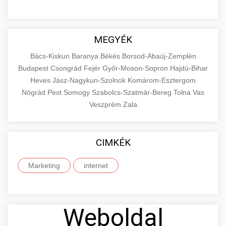
MEGYÉK
Bács-Kiskun
Baranya
Békés
Borsod-Abaúj-Zemplén
Budapest
Csongrád
Fejér
Győr-Moson-Sopron
Hajdú-Bihar
Heves
Jász-Nagykun-Szolnok
Komárom-Esztergom
Nógrád
Pest
Somogy
Szabolcs-Szatmár-Bereg
Tolna
Vas
Veszprém
Zala
CIMKÉK
Marketing
internet
Weboldal