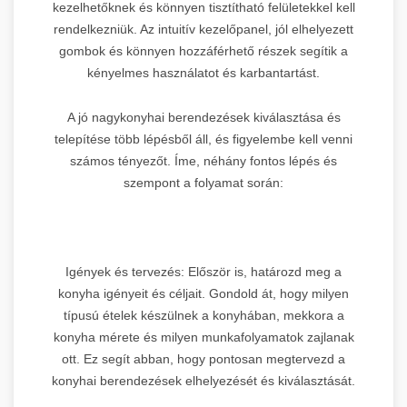
kezelhetőknek és könnyen tisztítható felületekkel kell
rendelkezniük. Az intuitív kezelőpanel, jól elhelyezett
gombok és könnyen hozzáférhető részek segítik a
kényelmes használatot és karbantartást.
A jó nagykonyhai berendezések kiválasztása és
telepítése több lépésből áll, és figyelembe kell venni
számos tényezőt. Íme, néhány fontos lépés és
szempont a folyamat során:
Igények és tervezés: Először is, határozd meg a
konyha igényeit és céljait. Gondold át, hogy milyen
típusú ételek készülnek a konyhában, mekkora a
konyha mérete és milyen munkafolyamatok zajlanak
ott. Ez segít abban, hogy pontosan megtervezd a
konyhai berendezések elhelyezését és kiválasztását.