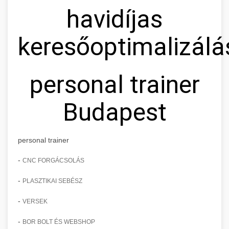
havidíjas
keresőoptimalizálá
personal trainer
Budapest
personal trainer
-
CNC FORGÁCSOLÁS
-
PLASZTIKAI SEBÉSZ
-
VERSEK
-
BOR BOLT ÉS WEBSHOP