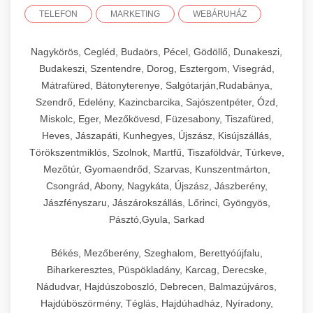
TELEFON
MARKETING
WEBÁRUHÁZ
Nagykörös, Cegléd, Budaörs, Pécel, Gödöllő, Dunakeszi,
Budakeszi, Szentendre, Dorog, Esztergom, Visegrád,
Mátrafüred, Bátonyterenye, Salgótarján,Rudabánya,
Szendrő, Edelény, Kazincbarcika, Sajószentpéter, Ózd,
Miskolc, Eger, Mezőkövesd, Füzesabony, Tiszafüred,
Heves, Jászapáti, Kunhegyes, Újszász, Kisújszállás,
Törökszentmiklós, Szolnok, Martfű, Tiszaföldvár, Túrkeve,
Mezőtúr, Gyomaendrőd, Szarvas, Kunszentmárton,
Csongrád, Abony, Nagykáta, Újszász, Jászberény,
Jászfényszaru, Jászárokszállás, Lőrinci, Gyöngyös,
Pásztó,Gyula, Sarkad
Békés, Mezőberény, Szeghalom, Berettyóújfalu,
Biharkeresztes, Püspökladány, Karcag, Derecske,
Nádudvar, Hajdúszoboszló, Debrecen, Balmazújváros,
Hajdúböszörmény, Téglás, Hajdúhadház, Nyíradony,