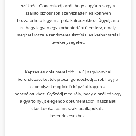
szükség. Gondoskodj arról, hogy a gyártó vagy a
szállító biztosítson szervizháttért és könnyen
hozzáférhető legyen a pótalkatrészekhez. Ügyelj arra
is, hogy legyen egy karbantartási ütemterv, amely
meghatározza a rendszeres tisztítási és karbantartási
tevékenységeket.
Képzés és dokumentáció: Ha új nagykonyhai
berendezéseket telepítesz, gondoskodj arról, hogy a
személyzet megfelelő képzést kapjon a
használatukhoz. Győződj meg róla, hogy a szállító vagy
a gyártó nyújt elegendő dokumentációt, használati
utasításokat és műszaki adatlapokat a
berendezésekhez.