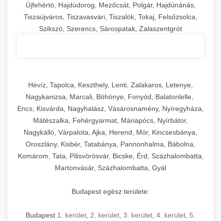
Újfehértó, Hajdúdorog, Mezőcsát, Polgár, Hajdúnánás,
Tiszaújváros, Tiszavasvári, Tiszalök, Tokaj, Felsőzsolca,
Szikszó, Szerencs, Sárospatak, Zalaszentgrót
Hévíz, Tapolca, Keszthely, Lenti, Zalakaros, Letenye,
Nagykanizsa, Marcali, Böhönye, Fonyód, Balatonlelle,
Encs, Kisvárda, Nagyhalász, Vásárosnamény, Nyíregyháza,
Mátészalka, Fehérgyarmat, Máriapócs, Nyírbátor,
Nagykálló, Várpalota, Ajka, Herend, Mór, Kincsesbánya,
Oroszlány, Kisbér, Tatabánya, Pannonhalma, Bábolna,
Komárom, Tata, Pilisvörösvár, Bicske, Érd, Százhalombatta,
Martonvásár, Százhalombatta, Gyál
Budapest egész területe:
Budapest
1. kerület
,
2. kerület
,
3. kerület
,
4. kerület
,
5.