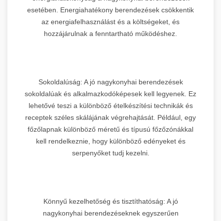
esetében. Energiahatékony berendezések csökkentik
az energiafelhasználást és a költségeket, és
hozzájárulnak a fenntartható működéshez.
Sokoldalúság: A jó nagykonyhai berendezések
sokoldalúak és alkalmazkodóképesek kell legyenek. Ez
lehetővé teszi a különböző ételkészítési technikák és
receptek széles skálájának végrehajtását. Például, egy
főzőlapnak különböző méretű és típusú főzőzónákkal
kell rendelkeznie, hogy különböző edényeket és
serpenyőket tudj kezelni.
Könnyű kezelhetőség és tisztíthatóság: A jó
nagykonyhai berendezéseknek egyszerűen