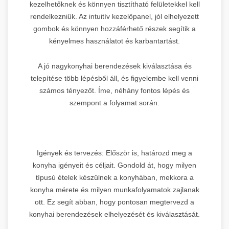
kezelhetőknek és könnyen tisztítható felületekkel kell
rendelkezniük. Az intuitív kezelőpanel, jól elhelyezett
gombok és könnyen hozzáférhető részek segítik a
kényelmes használatot és karbantartást.
A jó nagykonyhai berendezések kiválasztása és
telepítése több lépésből áll, és figyelembe kell venni
számos tényezőt. Íme, néhány fontos lépés és
szempont a folyamat során:
Igények és tervezés: Először is, határozd meg a
konyha igényeit és céljait. Gondold át, hogy milyen
típusú ételek készülnek a konyhában, mekkora a
konyha mérete és milyen munkafolyamatok zajlanak
ott. Ez segít abban, hogy pontosan megtervezd a
konyhai berendezések elhelyezését és kiválasztását.