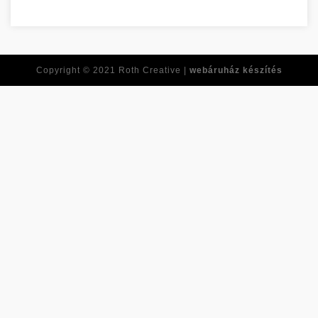
Ne feledje ezeket a tippeket, amikor online vásárol! Tolna meg
Copyright © 2021
Roth Creative |
webáruház készítés