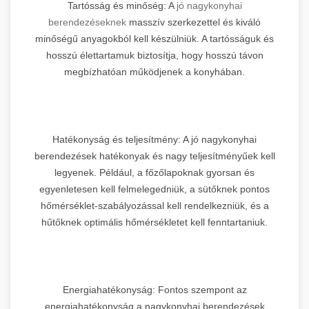
Tartósság és minőség: A
jó nagykonyhai
berendezéseknek
masszív szerkezettel és kiváló
minőségű anyagokból kell készülniük. A tartósságuk és
hosszú élettartamuk biztosítja, hogy hosszú távon
megbízhatóan működjenek a konyhában.
Hatékonyság és teljesítmény: A jó nagykonyhai
berendezések hatékonyak és nagy teljesítményűek kell
legyenek. Például, a főzőlapoknak gyorsan és
egyenletesen kell felmelegedniük, a sütőknek pontos
hőmérséklet-szabályozással kell rendelkezniük, és a
hűtőknek optimális hőmérsékletet kell fenntartaniuk.
Energiahatékonyság: Fontos szempont az
energiahatékonyság a nagykonyhai berendezések