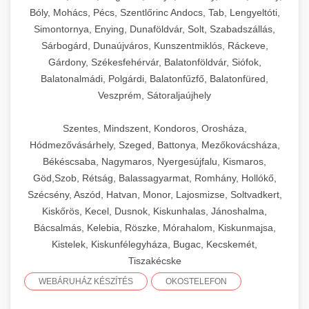
Bóly, Mohács, Pécs, Szentlőrinc Andocs, Tab, Lengyeltóti,
Simontornya, Enying, Dunaföldvár, Solt, Szabadszállás,
Sárbogárd, Dunaújváros, Kunszentmiklós, Ráckeve,
Gárdony, Székesfehérvár, Balatonföldvár, Siófok,
Balatonalmádi, Polgárdi, Balatonfűzfő, Balatonfüred,
Veszprém, Sátoraljaújhely
Szentes, Mindszent, Kondoros, Orosháza,
Hódmezővásárhely, Szeged, Battonya, Mezőkovácsháza,
Békéscsaba, Nagymaros, Nyergesújfalu, Kismaros,
Göd,Szob, Rétság, Balassagyarmat, Romhány, Hollókő,
Szécsény, Aszód, Hatvan, Monor, Lajosmizse, Soltvadkert,
Kiskőrös, Kecel, Dusnok, Kiskunhalas, Jánoshalma,
Bácsalmás, Kelebia, Röszke, Mórahalom, Kiskunmajsa,
Kistelek, Kiskunfélegyháza, Bugac, Kecskemét,
Tiszakécske
WEBÁRUHÁZ KÉSZÍTÉS
OKOSTELEFON