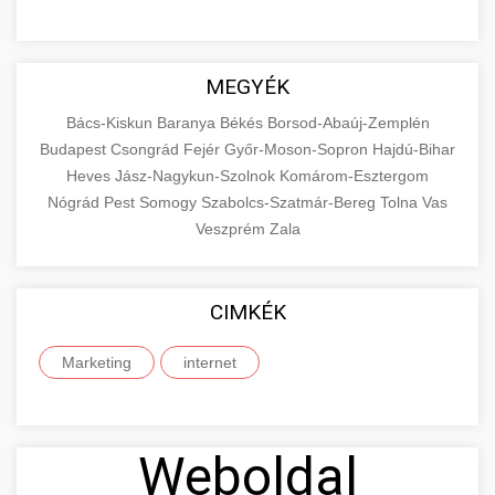
MEGYÉK
Bács-Kiskun
Baranya
Békés
Borsod-Abaúj-Zemplén
Budapest
Csongrád
Fejér
Győr-Moson-Sopron
Hajdú-Bihar
Heves
Jász-Nagykun-Szolnok
Komárom-Esztergom
Nógrád
Pest
Somogy
Szabolcs-Szatmár-Bereg
Tolna
Vas
Veszprém
Zala
CIMKÉK
Marketing
internet
Weboldal