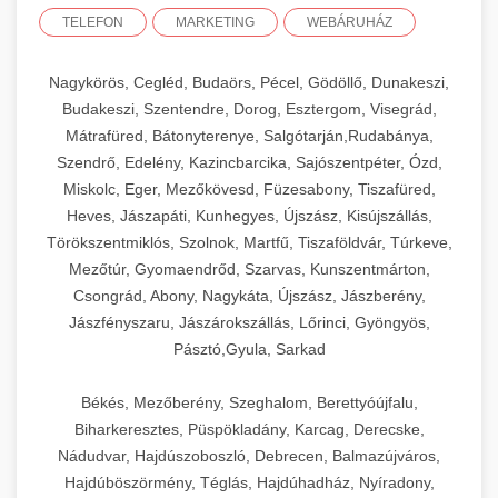
TELEFON
MARKETING
WEBÁRUHÁZ
Nagykörös, Cegléd, Budaörs, Pécel, Gödöllő, Dunakeszi,
Budakeszi, Szentendre, Dorog, Esztergom, Visegrád,
Mátrafüred, Bátonyterenye, Salgótarján,Rudabánya,
Szendrő, Edelény, Kazincbarcika, Sajószentpéter, Ózd,
Miskolc, Eger, Mezőkövesd, Füzesabony, Tiszafüred,
Heves, Jászapáti, Kunhegyes, Újszász, Kisújszállás,
Törökszentmiklós, Szolnok, Martfű, Tiszaföldvár, Túrkeve,
Mezőtúr, Gyomaendrőd, Szarvas, Kunszentmárton,
Csongrád, Abony, Nagykáta, Újszász, Jászberény,
Jászfényszaru, Jászárokszállás, Lőrinci, Gyöngyös,
Pásztó,Gyula, Sarkad
Békés, Mezőberény, Szeghalom, Berettyóújfalu,
Biharkeresztes, Püspökladány, Karcag, Derecske,
Nádudvar, Hajdúszoboszló, Debrecen, Balmazújváros,
Hajdúböszörmény, Téglás, Hajdúhadház, Nyíradony,