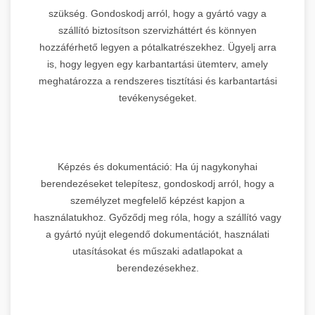
szükség. Gondoskodj arról, hogy a gyártó vagy a
szállító biztosítson szervizháttért és könnyen
hozzáférhető legyen a pótalkatrészekhez. Ügyelj arra
is, hogy legyen egy karbantartási ütemterv, amely
meghatározza a rendszeres tisztítási és karbantartási
tevékenységeket.
Képzés és dokumentáció: Ha új nagykonyhai
berendezéseket telepítesz, gondoskodj arról, hogy a
személyzet megfelelő képzést kapjon a
használatukhoz. Győződj meg róla, hogy a szállító vagy
a gyártó nyújt elegendő dokumentációt, használati
utasításokat és műszaki adatlapokat a
berendezésekhez.