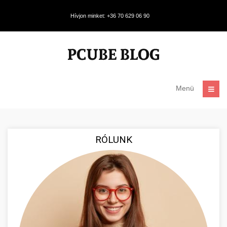
Hívjon minket: +36 70 629 06 90
Menü
RÓLUNK