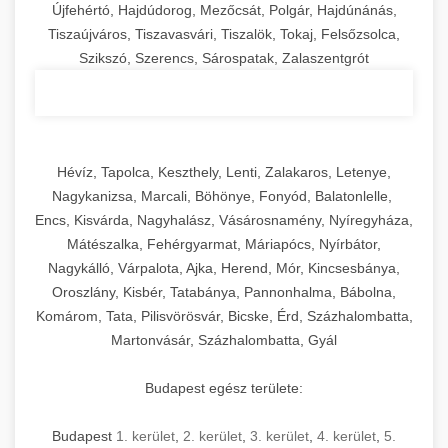
Újfehértó, Hajdúdorog, Mezőcsát, Polgár, Hajdúnánás,
Tiszaújváros, Tiszavasvári, Tiszalök, Tokaj, Felsőzsolca,
Szikszó, Szerencs, Sárospatak, Zalaszentgrót
Hévíz, Tapolca, Keszthely, Lenti, Zalakaros, Letenye,
Nagykanizsa, Marcali, Böhönye, Fonyód, Balatonlelle,
Encs, Kisvárda, Nagyhalász, Vásárosnamény, Nyíregyháza,
Mátészalka, Fehérgyarmat, Máriapócs, Nyírbátor,
Nagykálló, Várpalota, Ajka, Herend, Mór, Kincsesbánya,
Oroszlány, Kisbér, Tatabánya, Pannonhalma, Bábolna,
Komárom, Tata, Pilisvörösvár, Bicske, Érd, Százhalombatta,
Martonvásár, Százhalombatta, Gyál
Budapest egész területe:
Budapest
1. kerület
,
2. kerület
,
3. kerület
,
4. kerület
,
5.