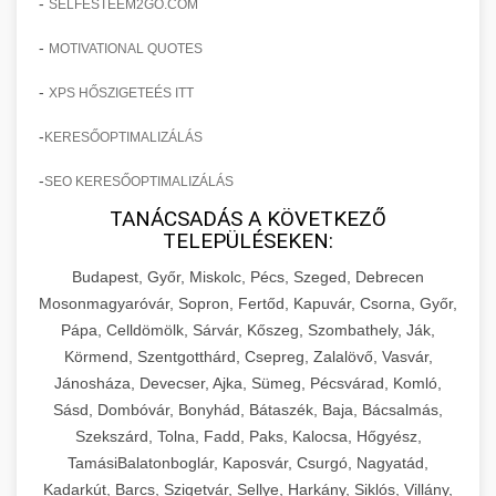
-
SELFESTEEM2GO.COM
-
MOTIVATIONAL QUOTES
-
XPS HŐSZIGETEÉS ITT
-
KERESŐOPTIMALIZÁLÁS
-
SEO KERESŐOPTIMALIZÁLÁS
TANÁCSADÁS A KÖVETKEZŐ
TELEPÜLÉSEKEN:
Budapest, Győr, Miskolc, Pécs, Szeged, Debrecen
Mosonmagyaróvár, Sopron, Fertőd, Kapuvár, Csorna, Győr,
Pápa, Celldömölk, Sárvár, Kőszeg, Szombathely, Ják,
Körmend, Szentgotthárd, Csepreg, Zalalövő, Vasvár,
Jánosháza, Devecser, Ajka, Sümeg, Pécsvárad, Komló,
Sásd, Dombóvár, Bonyhád, Bátaszék, Baja, Bácsalmás,
Szekszárd, Tolna, Fadd, Paks, Kalocsa, Hőgyész,
TamásiBalatonboglár, Kaposvár, Csurgó, Nagyatád,
Kadarkút, Barcs, Szigetvár, Sellye, Harkány, Siklós, Villány,