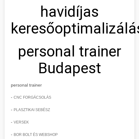
havidíjas
keresőoptimalizálá
personal trainer
Budapest
personal trainer
-
CNC FORGÁCSOLÁS
-
PLASZTIKAI SEBÉSZ
-
VERSEK
-
BOR BOLT ÉS WEBSHOP