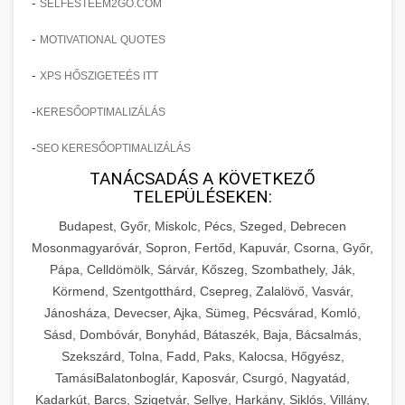
-
SELFESTEEM2GO.COM
-
MOTIVATIONAL QUOTES
-
XPS HŐSZIGETEÉS ITT
-
KERESŐOPTIMALIZÁLÁS
-
SEO KERESŐOPTIMALIZÁLÁS
TANÁCSADÁS A KÖVETKEZŐ
TELEPÜLÉSEKEN:
Budapest, Győr, Miskolc, Pécs, Szeged, Debrecen
Mosonmagyaróvár, Sopron, Fertőd, Kapuvár, Csorna, Győr,
Pápa, Celldömölk, Sárvár, Kőszeg, Szombathely, Ják,
Körmend, Szentgotthárd, Csepreg, Zalalövő, Vasvár,
Jánosháza, Devecser, Ajka, Sümeg, Pécsvárad, Komló,
Sásd, Dombóvár, Bonyhád, Bátaszék, Baja, Bácsalmás,
Szekszárd, Tolna, Fadd, Paks, Kalocsa, Hőgyész,
TamásiBalatonboglár, Kaposvár, Csurgó, Nagyatád,
Kadarkút, Barcs, Szigetvár, Sellye, Harkány, Siklós, Villány,