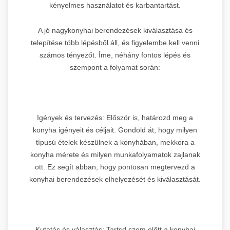
kényelmes használatot és karbantartást.
A jó nagykonyhai berendezések kiválasztása és
telepítése több lépésből áll, és figyelembe kell venni
számos tényezőt. Íme, néhány fontos lépés és
szempont a folyamat során:
Igények és tervezés: Először is, határozd meg a
konyha igényeit és céljait. Gondold át, hogy milyen
típusú ételek készülnek a konyhában, mekkora a
konyha mérete és milyen munkafolyamatok zajlanak
ott. Ez segít abban, hogy pontosan megtervezd a
konyhai berendezések elhelyezését és kiválasztását.
Kutatás és választás: Tartsd szem előtt a konyhai