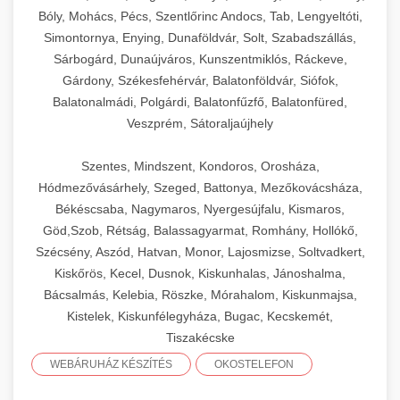
Bóly, Mohács, Pécs, Szentlőrinc Andocs, Tab, Lengyeltóti,
Simontornya, Enying, Dunaföldvár, Solt, Szabadszállás,
Sárbogárd, Dunaújváros, Kunszentmiklós, Ráckeve,
Gárdony, Székesfehérvár, Balatonföldvár, Siófok,
Balatonalmádi, Polgárdi, Balatonfűzfő, Balatonfüred,
Veszprém, Sátoraljaújhely
Szentes, Mindszent, Kondoros, Orosháza,
Hódmezővásárhely, Szeged, Battonya, Mezőkovácsháza,
Békéscsaba, Nagymaros, Nyergesújfalu, Kismaros,
Göd,Szob, Rétság, Balassagyarmat, Romhány, Hollókő,
Szécsény, Aszód, Hatvan, Monor, Lajosmizse, Soltvadkert,
Kiskőrös, Kecel, Dusnok, Kiskunhalas, Jánoshalma,
Bácsalmás, Kelebia, Röszke, Mórahalom, Kiskunmajsa,
Kistelek, Kiskunfélegyháza, Bugac, Kecskemét,
Tiszakécske
WEBÁRUHÁZ KÉSZÍTÉS
OKOSTELEFON