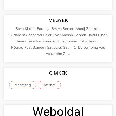
MEGYÉK
Bács-Kiskun
Baranya
Békés
Borsod-Abaúj-Zemplén
Budapest
Csongrád
Fejér
Győr-Moson-Sopron
Hajdú-Bihar
Heves
Jász-Nagykun-Szolnok
Komárom-Esztergom
Nógrád
Pest
Somogy
Szabolcs-Szatmár-Bereg
Tolna
Vas
Veszprém
Zala
CIMKÉK
Marketing
internet
Weboldal