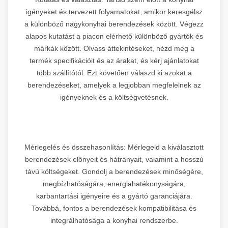
igényeket és tervezett folyamatokat, amikor keresgélsz
a különböző nagykonyhai berendezések között. Végezz
alapos kutatást a piacon elérhető különböző gyártók és
márkák között. Olvass áttekintéseket, nézd meg a
termék specifikációit és az árakat, és kérj ajánlatokat
több szállítótól. Ezt követően válaszd ki azokat a
berendezéseket, amelyek a legjobban megfelelnek az
igényeknek és a költségvetésnek.
Mérlegelés és összehasonlítás: Mérlegeld a kiválasztott
berendezések előnyeit és hátrányait, valamint a hosszú
távú költségeket. Gondolj a berendezések minőségére,
megbízhatóságára, energiahatékonyságára,
karbantartási igényeire és a gyártó garanciájára.
Továbbá, fontos a berendezések kompatibilitása és
integrálhatósága a konyhai rendszerbe.