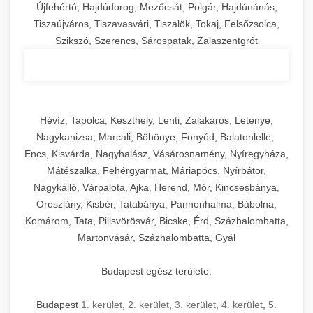
Újfehértó, Hajdúdorog, Mezőcsát, Polgár, Hajdúnánás,
Tiszaújváros, Tiszavasvári, Tiszalök, Tokaj, Felsőzsolca,
Szikszó, Szerencs, Sárospatak, Zalaszentgrót
Hévíz, Tapolca, Keszthely, Lenti, Zalakaros, Letenye,
Nagykanizsa, Marcali, Böhönye, Fonyód, Balatonlelle,
Encs, Kisvárda, Nagyhalász, Vásárosnamény, Nyíregyháza,
Mátészalka, Fehérgyarmat, Máriapócs, Nyírbátor,
Nagykálló, Várpalota, Ajka, Herend, Mór, Kincsesbánya,
Oroszlány, Kisbér, Tatabánya, Pannonhalma, Bábolna,
Komárom, Tata, Pilisvörösvár, Bicske, Érd, Százhalombatta,
Martonvásár, Százhalombatta, Gyál
Budapest egész területe:
Budapest
1. kerület
,
2. kerület
,
3. kerület
,
4. kerület
,
5.