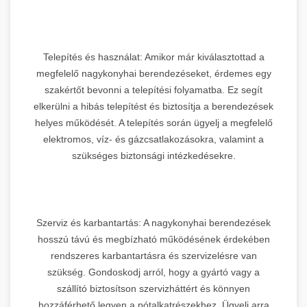
Telepítés és használat: Amikor már kiválasztottad a
megfelelő nagykonyhai berendezéseket, érdemes egy
szakértőt bevonni a telepítési folyamatba. Ez segít
elkerülni a hibás telepítést és biztosítja a berendezések
helyes működését. A telepítés során ügyelj a megfelelő
elektromos, víz- és gázcsatlakozásokra, valamint a
szükséges biztonsági intézkedésekre.
Szerviz és karbantartás: A nagykonyhai berendezések
hosszú távú és megbízható működésének érdekében
rendszeres karbantartásra és szervizelésre van
szükség. Gondoskodj arról, hogy a gyártó vagy a
szállító biztosítson szervizháttért és könnyen
hozzáférhető legyen a pótalkatrészekhez. Ügyelj arra