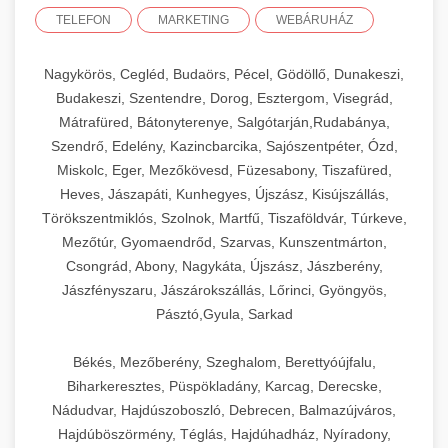
TELEFON
MARKETING
WEBÁRUHÁZ
Nagykörös, Cegléd, Budaörs, Pécel, Gödöllő, Dunakeszi,
Budakeszi, Szentendre, Dorog, Esztergom, Visegrád,
Mátrafüred, Bátonyterenye, Salgótarján,Rudabánya,
Szendrő, Edelény, Kazincbarcika, Sajószentpéter, Ózd,
Miskolc, Eger, Mezőkövesd, Füzesabony, Tiszafüred,
Heves, Jászapáti, Kunhegyes, Újszász, Kisújszállás,
Törökszentmiklós, Szolnok, Martfű, Tiszaföldvár, Túrkeve,
Mezőtúr, Gyomaendrőd, Szarvas, Kunszentmárton,
Csongrád, Abony, Nagykáta, Újszász, Jászberény,
Jászfényszaru, Jászárokszállás, Lőrinci, Gyöngyös,
Pásztó,Gyula, Sarkad
Békés, Mezőberény, Szeghalom, Berettyóújfalu,
Biharkeresztes, Püspökladány, Karcag, Derecske,
Nádudvar, Hajdúszoboszló, Debrecen, Balmazújváros,
Hajdúböszörmény, Téglás, Hajdúhadház, Nyíradony,