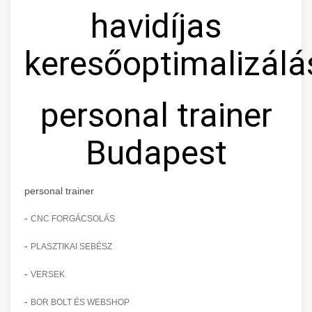
havidíjas
keresőoptimalizálá
personal trainer
Budapest
personal trainer
-
CNC FORGÁCSOLÁS
-
PLASZTIKAI SEBÉSZ
-
VERSEK
-
BOR BOLT ÉS WEBSHOP