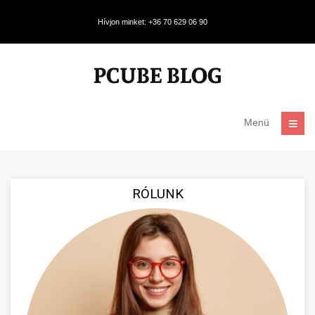
Hívjon minket: +36 70 629 06 90
Menü
RÓLUNK