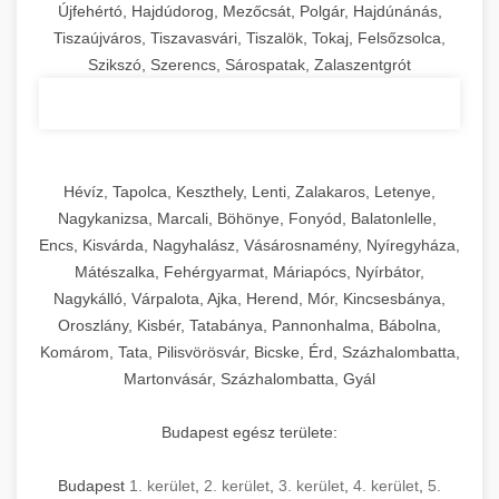
Újfehértó, Hajdúdorog, Mezőcsát, Polgár, Hajdúnánás,
Tiszaújváros, Tiszavasvári, Tiszalök, Tokaj, Felsőzsolca,
Szikszó, Szerencs, Sárospatak, Zalaszentgrót
Hévíz, Tapolca, Keszthely, Lenti, Zalakaros, Letenye,
Nagykanizsa, Marcali, Böhönye, Fonyód, Balatonlelle,
Encs, Kisvárda, Nagyhalász, Vásárosnamény, Nyíregyháza,
Mátészalka, Fehérgyarmat, Máriapócs, Nyírbátor,
Nagykálló, Várpalota, Ajka, Herend, Mór, Kincsesbánya,
Oroszlány, Kisbér, Tatabánya, Pannonhalma, Bábolna,
Komárom, Tata, Pilisvörösvár, Bicske, Érd, Százhalombatta,
Martonvásár, Százhalombatta, Gyál
Budapest egész területe:
Budapest
1. kerület
,
2. kerület
,
3. kerület
,
4. kerület
,
5.