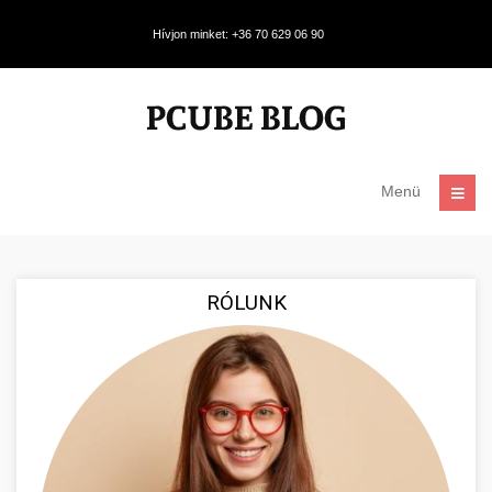
Hívjon minket: +36 70 629 06 90
Menü
RÓLUNK