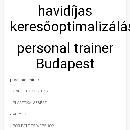
havidíjas
keresőoptimalizálá
personal trainer
Budapest
personal trainer
-
CNC FORGÁCSOLÁS
-
PLASZTIKAI SEBÉSZ
-
VERSEK
-
BOR BOLT ÉS WEBSHOP