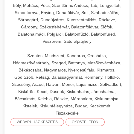
Bóly, Mohács, Pécs, Szentlőrinc Andocs, Tab, Lengyeltóti,
Simontornya, Enying, Dunaföldvár, Solt, Szabadszállás,
Sárbogárd, Dunaújváros, Kunszentmiklós, Ráckeve,
Gárdony, Székesfehérvár, Balatonföldvár, Siófok,
Balatonalmádi, Polgárdi, Balatonfűzfő, Balatonfüred,
Veszprém, Sátoraljaújhely
Szentes, Mindszent, Kondoros, Orosháza,
Hódmezővásárhely, Szeged, Battonya, Mezőkovácsháza,
Békéscsaba, Nagymaros, Nyergesújfalu, Kismaros,
Göd,Szob, Rétság, Balassagyarmat, Romhány, Hollókő,
Szécsény, Aszód, Hatvan, Monor, Lajosmizse, Soltvadkert,
Kiskőrös, Kecel, Dusnok, Kiskunhalas, Jánoshalma,
Bácsalmás, Kelebia, Röszke, Mórahalom, Kiskunmajsa,
Kistelek, Kiskunfélegyháza, Bugac, Kecskemét,
Tiszakécske
WEBÁRUHÁZ KÉSZÍTÉS
OKOSTELEFON