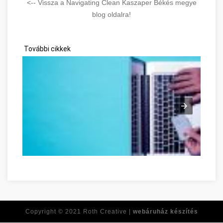
<-- Vissza a Navigating Clean Kaszaper Békés megye
blog oldalra!
További cikkek
Ne feledje ezeket a tippeket, amikor online vásárol! Békés Bé
Copyright © 2021
Roth Creative |
webáruház készítés