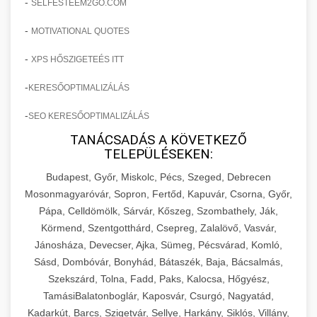
-
SELFESTEEM2GO.COM
-
MOTIVATIONAL QUOTES
-
XPS HŐSZIGETEÉS ITT
-
KERESŐOPTIMALIZÁLÁS
-
SEO KERESŐOPTIMALIZÁLÁS
TANÁCSADÁS A KÖVETKEZŐ
TELEPÜLÉSEKEN:
Budapest, Győr, Miskolc, Pécs, Szeged, Debrecen
Mosonmagyaróvár, Sopron, Fertőd, Kapuvár, Csorna, Győr,
Pápa, Celldömölk, Sárvár, Kőszeg, Szombathely, Ják,
Körmend, Szentgotthárd, Csepreg, Zalalövő, Vasvár,
Jánosháza, Devecser, Ajka, Sümeg, Pécsvárad, Komló,
Sásd, Dombóvár, Bonyhád, Bátaszék, Baja, Bácsalmás,
Szekszárd, Tolna, Fadd, Paks, Kalocsa, Hőgyész,
TamásiBalatonboglár, Kaposvár, Csurgó, Nagyatád,
Kadarkút, Barcs, Szigetvár, Sellye, Harkány, Siklós, Villány,