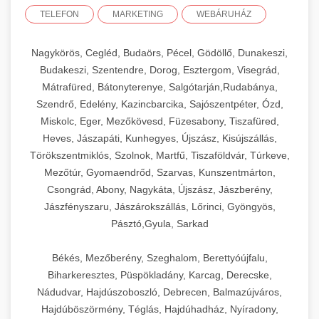
TELEFON
MARKETING
WEBÁRUHÁZ
Nagykörös, Cegléd, Budaörs, Pécel, Gödöllő, Dunakeszi,
Budakeszi, Szentendre, Dorog, Esztergom, Visegrád,
Mátrafüred, Bátonyterenye, Salgótarján,Rudabánya,
Szendrő, Edelény, Kazincbarcika, Sajószentpéter, Ózd,
Miskolc, Eger, Mezőkövesd, Füzesabony, Tiszafüred,
Heves, Jászapáti, Kunhegyes, Újszász, Kisújszállás,
Törökszentmiklós, Szolnok, Martfű, Tiszaföldvár, Túrkeve,
Mezőtúr, Gyomaendrőd, Szarvas, Kunszentmárton,
Csongrád, Abony, Nagykáta, Újszász, Jászberény,
Jászfényszaru, Jászárokszállás, Lőrinci, Gyöngyös,
Pásztó,Gyula, Sarkad
Békés, Mezőberény, Szeghalom, Berettyóújfalu,
Biharkeresztes, Püspökladány, Karcag, Derecske,
Nádudvar, Hajdúszoboszló, Debrecen, Balmazújváros,
Hajdúböszörmény, Téglás, Hajdúhadház, Nyíradony,