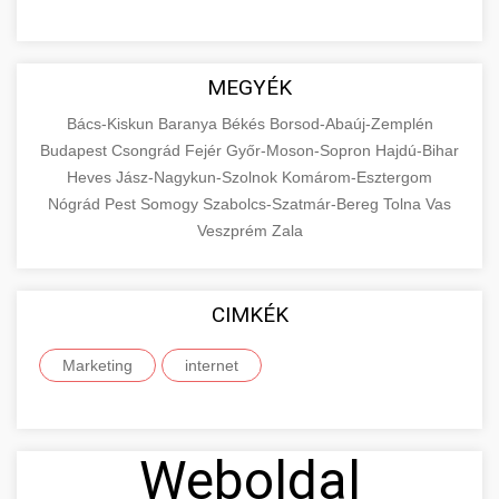
MEGYÉK
Bács-Kiskun
Baranya
Békés
Borsod-Abaúj-Zemplén
Budapest
Csongrád
Fejér
Győr-Moson-Sopron
Hajdú-Bihar
Heves
Jász-Nagykun-Szolnok
Komárom-Esztergom
Nógrád
Pest
Somogy
Szabolcs-Szatmár-Bereg
Tolna
Vas
Veszprém
Zala
CIMKÉK
Marketing
internet
Weboldal