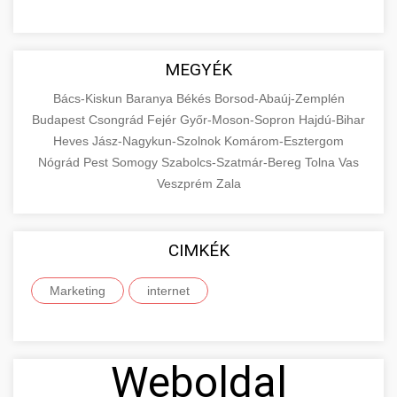
MEGYÉK
Bács-Kiskun
Baranya
Békés
Borsod-Abaúj-Zemplén
Budapest
Csongrád
Fejér
Győr-Moson-Sopron
Hajdú-Bihar
Heves
Jász-Nagykun-Szolnok
Komárom-Esztergom
Nógrád
Pest
Somogy
Szabolcs-Szatmár-Bereg
Tolna
Vas
Veszprém
Zala
CIMKÉK
Marketing
internet
Weboldal