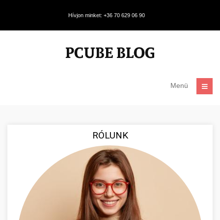
Hívjon minket: +36 70 629 06 90
Menü
RÓLUNK