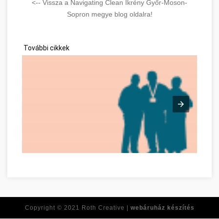
<-- Vissza a Navigating Clean Ikrény Győr-Moson-
Sopron megye blog oldalra!
További cikkek
Time For Another Job? Check Out This Advice! Győr-Moson-S
Copyright © 2021
Roth Creative |
webáruház készítés