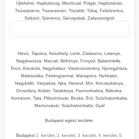
Újfehértó, Hajdúdorog, Mezőcsát, Polgár, Hajdúnánás,
Tiszaújváros, Tiszavasvári, Tiszalök, Tokaj, Felsőzsolca,
Szikszó, Szerencs, Sárospatak, Zalaszentgrót
Hévíz, Tapolca, Keszthely, Lenti, Zalakaros, Letenye,
Nagykanizsa, Marcali, Böhönye, Fonyód, Balatonlelle,
Encs, Kisvárda, Nagyhalász, Vásárosnamény, Nyíregyháza,
Mátészalka, Fehérgyarmat, Máriapócs, Nyírbátor,
Nagykálló, Várpalota, Ajka, Herend, Mór, Kincsesbánya,
Oroszlány, Kisbér, Tatabánya, Pannonhalma, Bábolna,
Komárom, Tata, Pilisvörösvár, Bicske, Érd, Százhalombatta,
Martonvásár, Százhalombatta, Gyál
Budapest egész területe:
Budapest
1. kerület
,
2. kerület
,
3. kerület
,
4. kerület
,
5.