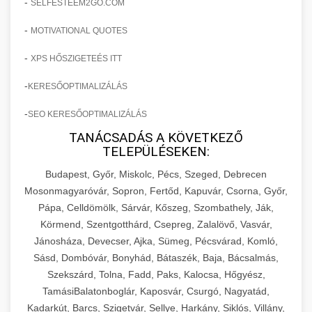
-
SELFESTEEM2GO.COM
-
MOTIVATIONAL QUOTES
-
XPS HŐSZIGETEÉS ITT
-
KERESŐOPTIMALIZÁLÁS
-
SEO KERESŐOPTIMALIZÁLÁS
TANÁCSADÁS A KÖVETKEZŐ
TELEPÜLÉSEKEN:
Budapest, Győr, Miskolc, Pécs, Szeged, Debrecen
Mosonmagyaróvár, Sopron, Fertőd, Kapuvár, Csorna, Győr,
Pápa, Celldömölk, Sárvár, Kőszeg, Szombathely, Ják,
Körmend, Szentgotthárd, Csepreg, Zalalövő, Vasvár,
Jánosháza, Devecser, Ajka, Sümeg, Pécsvárad, Komló,
Sásd, Dombóvár, Bonyhád, Bátaszék, Baja, Bácsalmás,
Szekszárd, Tolna, Fadd, Paks, Kalocsa, Hőgyész,
TamásiBalatonboglár, Kaposvár, Csurgó, Nagyatád,
Kadarkút, Barcs, Szigetvár, Sellye, Harkány, Siklós, Villány,