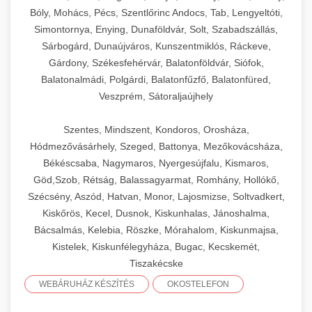
Bóly, Mohács, Pécs, Szentlőrinc Andocs, Tab, Lengyeltóti,
Simontornya, Enying, Dunaföldvár, Solt, Szabadszállás,
Sárbogárd, Dunaújváros, Kunszentmiklós, Ráckeve,
Gárdony, Székesfehérvár, Balatonföldvár, Siófok,
Balatonalmádi, Polgárdi, Balatonfűzfő, Balatonfüred,
Veszprém, Sátoraljaújhely
Szentes, Mindszent, Kondoros, Orosháza,
Hódmezővásárhely, Szeged, Battonya, Mezőkovácsháza,
Békéscsaba, Nagymaros, Nyergesújfalu, Kismaros,
Göd,Szob, Rétság, Balassagyarmat, Romhány, Hollókő,
Szécsény, Aszód, Hatvan, Monor, Lajosmizse, Soltvadkert,
Kiskőrös, Kecel, Dusnok, Kiskunhalas, Jánoshalma,
Bácsalmás, Kelebia, Röszke, Mórahalom, Kiskunmajsa,
Kistelek, Kiskunfélegyháza, Bugac, Kecskemét,
Tiszakécske
WEBÁRUHÁZ KÉSZÍTÉS
OKOSTELEFON