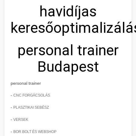
havidíjas
keresőoptimalizálá
personal trainer
Budapest
personal trainer
-
CNC FORGÁCSOLÁS
-
PLASZTIKAI SEBÉSZ
-
VERSEK
-
BOR BOLT ÉS WEBSHOP