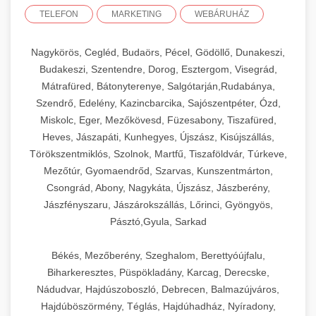
TELEFON
MARKETING
WEBÁRUHÁZ
Nagykörös, Cegléd, Budaörs, Pécel, Gödöllő, Dunakeszi,
Budakeszi, Szentendre, Dorog, Esztergom, Visegrád,
Mátrafüred, Bátonyterenye, Salgótarján,Rudabánya,
Szendrő, Edelény, Kazincbarcika, Sajószentpéter, Ózd,
Miskolc, Eger, Mezőkövesd, Füzesabony, Tiszafüred,
Heves, Jászapáti, Kunhegyes, Újszász, Kisújszállás,
Törökszentmiklós, Szolnok, Martfű, Tiszaföldvár, Túrkeve,
Mezőtúr, Gyomaendrőd, Szarvas, Kunszentmárton,
Csongrád, Abony, Nagykáta, Újszász, Jászberény,
Jászfényszaru, Jászárokszállás, Lőrinci, Gyöngyös,
Pásztó,Gyula, Sarkad
Békés, Mezőberény, Szeghalom, Berettyóújfalu,
Biharkeresztes, Püspökladány, Karcag, Derecske,
Nádudvar, Hajdúszoboszló, Debrecen, Balmazújváros,
Hajdúböszörmény, Téglás, Hajdúhadház, Nyíradony,