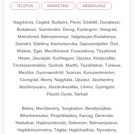
TELEFON
MARKETING
WEBÁRUHÁZ
Nagykörös, Cegléd, Budaörs, Pécel, Gödöllő, Dunakeszi,
Budakeszi, Szentendre, Dorog, Esztergom, Visegrád,
Mátrafüred, Bátonyterenye, Salgótarján,Rudabánya,
Szendrő, Edelény, Kazincbarcika, Sajószentpéter, Ózd,
Miskolc, Eger, Mezőkövesd, Füzesabony, Tiszafüred,
Heves, Jászapáti, Kunhegyes, Újszász, Kisújszállás,
Törökszentmiklós, Szolnok, Martfű, Tiszaföldvár, Túrkeve,
Mezőtúr, Gyomaendrőd, Szarvas, Kunszentmárton,
Csongrád, Abony, Nagykáta, Újszász, Jászberény,
Jászfényszaru, Jászárokszállás, Lőrinci, Gyöngyös,
Pásztó,Gyula, Sarkad
Békés, Mezőberény, Szeghalom, Berettyóújfalu,
Biharkeresztes, Püspökladány, Karcag, Derecske,
Nádudvar, Hajdúszoboszló, Debrecen, Balmazújváros,
Hajdúböszörmény, Téglás, Hajdúhadház, Nyíradony,