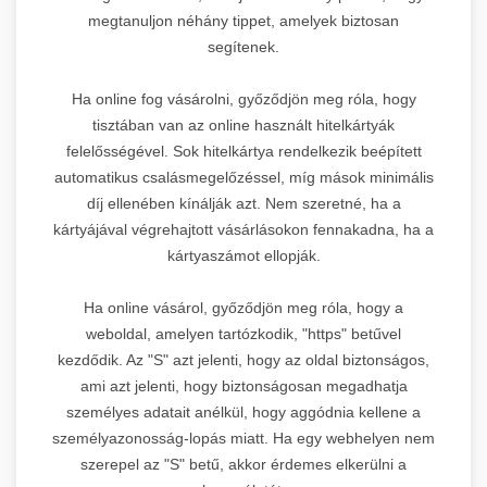
megtanuljon néhány tippet, amelyek biztosan
segítenek.
Ha online fog vásárolni, győződjön meg róla, hogy
tisztában van az online használt hitelkártyák
felelősségével. Sok hitelkártya rendelkezik beépített
automatikus csalásmegelőzéssel, míg mások minimális
díj ellenében kínálják azt. Nem szeretné, ha a
kártyájával végrehajtott vásárlásokon fennakadna, ha a
kártyaszámot ellopják.
Ha online vásárol, győződjön meg róla, hogy a
weboldal, amelyen tartózkodik, "https" betűvel
kezdődik. Az "S" azt jelenti, hogy az oldal biztonságos,
ami azt jelenti, hogy biztonságosan megadhatja
személyes adatait anélkül, hogy aggódnia kellene a
személyazonosság-lopás miatt. Ha egy webhelyen nem
szerepel az "S" betű, akkor érdemes elkerülni a