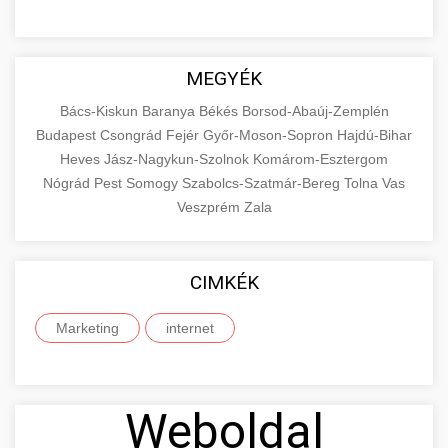
MEGYÉK
Bács-Kiskun
Baranya
Békés
Borsod-Abaúj-Zemplén
Budapest
Csongrád
Fejér
Győr-Moson-Sopron
Hajdú-Bihar
Heves
Jász-Nagykun-Szolnok
Komárom-Esztergom
Nógrád
Pest
Somogy
Szabolcs-Szatmár-Bereg
Tolna
Vas
Veszprém
Zala
CIMKÉK
Marketing
internet
Weboldal