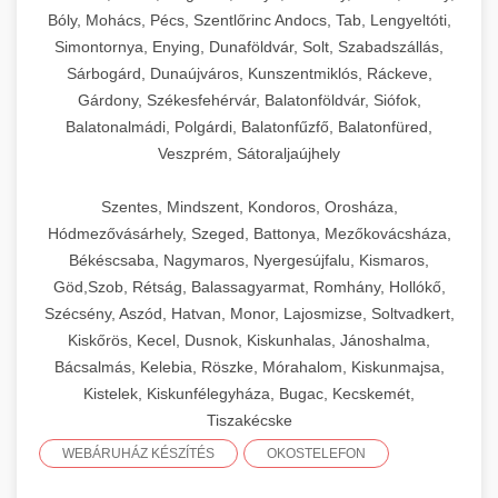
Bóly, Mohács, Pécs, Szentlőrinc Andocs, Tab, Lengyeltóti,
Simontornya, Enying, Dunaföldvár, Solt, Szabadszállás,
Sárbogárd, Dunaújváros, Kunszentmiklós, Ráckeve,
Gárdony, Székesfehérvár, Balatonföldvár, Siófok,
Balatonalmádi, Polgárdi, Balatonfűzfő, Balatonfüred,
Veszprém, Sátoraljaújhely
Szentes, Mindszent, Kondoros, Orosháza,
Hódmezővásárhely, Szeged, Battonya, Mezőkovácsháza,
Békéscsaba, Nagymaros, Nyergesújfalu, Kismaros,
Göd,Szob, Rétság, Balassagyarmat, Romhány, Hollókő,
Szécsény, Aszód, Hatvan, Monor, Lajosmizse, Soltvadkert,
Kiskőrös, Kecel, Dusnok, Kiskunhalas, Jánoshalma,
Bácsalmás, Kelebia, Röszke, Mórahalom, Kiskunmajsa,
Kistelek, Kiskunfélegyháza, Bugac, Kecskemét,
Tiszakécske
WEBÁRUHÁZ KÉSZÍTÉS
OKOSTELEFON