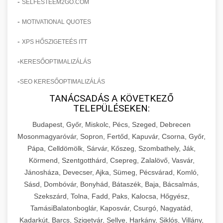
-
SELFESTEEM2GO.COM
-
MOTIVATIONAL QUOTES
-
XPS HŐSZIGETEÉS ITT
-
KERESŐOPTIMALIZÁLÁS
-
SEO KERESŐOPTIMALIZÁLÁS
TANÁCSADÁS A KÖVETKEZŐ
TELEPÜLÉSEKEN:
Budapest, Győr, Miskolc, Pécs, Szeged, Debrecen
Mosonmagyaróvár, Sopron, Fertőd, Kapuvár, Csorna, Győr,
Pápa, Celldömölk, Sárvár, Kőszeg, Szombathely, Ják,
Körmend, Szentgotthárd, Csepreg, Zalalövő, Vasvár,
Jánosháza, Devecser, Ajka, Sümeg, Pécsvárad, Komló,
Sásd, Dombóvár, Bonyhád, Bátaszék, Baja, Bácsalmás,
Szekszárd, Tolna, Fadd, Paks, Kalocsa, Hőgyész,
TamásiBalatonboglár, Kaposvár, Csurgó, Nagyatád,
Kadarkút, Barcs, Szigetvár, Sellye, Harkány, Siklós, Villány,