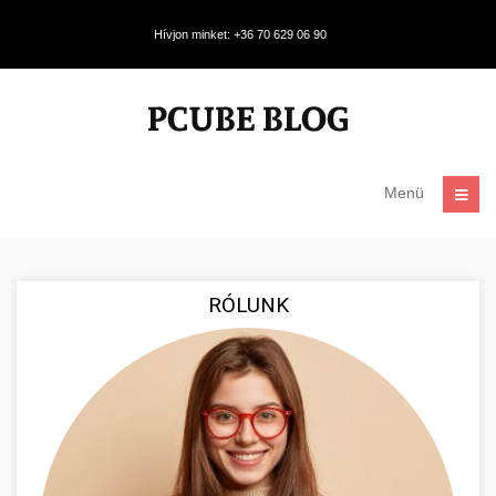
Hívjon minket: +36 70 629 06 90
Menü
RÓLUNK