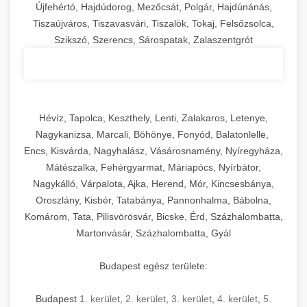
Újfehértó, Hajdúdorog, Mezőcsát, Polgár, Hajdúnánás,
Tiszaújváros, Tiszavasvári, Tiszalök, Tokaj, Felsőzsolca,
Szikszó, Szerencs, Sárospatak, Zalaszentgrót
Hévíz, Tapolca, Keszthely, Lenti, Zalakaros, Letenye,
Nagykanizsa, Marcali, Böhönye, Fonyód, Balatonlelle,
Encs, Kisvárda, Nagyhalász, Vásárosnamény, Nyíregyháza,
Mátészalka, Fehérgyarmat, Máriapócs, Nyírbátor,
Nagykálló, Várpalota, Ajka, Herend, Mór, Kincsesbánya,
Oroszlány, Kisbér, Tatabánya, Pannonhalma, Bábolna,
Komárom, Tata, Pilisvörösvár, Bicske, Érd, Százhalombatta,
Martonvásár, Százhalombatta, Gyál
Budapest egész területe:
Budapest
1. kerület
,
2. kerület
,
3. kerület
,
4. kerület
,
5.