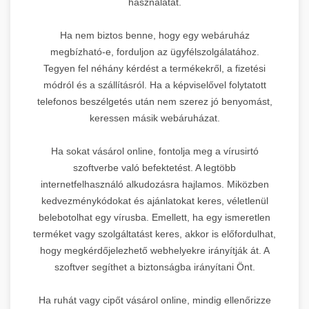
használatát.
Ha nem biztos benne, hogy egy webáruház
megbízható-e, forduljon az ügyfélszolgálatához.
Tegyen fel néhány kérdést a termékekről, a fizetési
módról és a szállításról. Ha a képviselővel folytatott
telefonos beszélgetés után nem szerez jó benyomást,
keressen másik webáruházat.
Ha sokat vásárol online, fontolja meg a vírusirtó
szoftverbe való befektetést. A legtöbb
internetfelhasználó alkudozásra hajlamos. Miközben
kedvezménykódokat és ajánlatokat keres, véletlenül
belebotolhat egy vírusba. Emellett, ha egy ismeretlen
terméket vagy szolgáltatást keres, akkor is előfordulhat,
hogy megkérdőjelezhető webhelyekre irányítják át. A
szoftver segíthet a biztonságba irányítani Önt.
Ha ruhát vagy cipőt vásárol online, mindig ellenőrizze