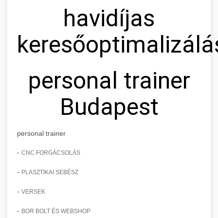
havidíjas
keresőoptimalizálá
personal trainer
Budapest
personal trainer
-
CNC FORGÁCSOLÁS
-
PLASZTIKAI SEBÉSZ
-
VERSEK
-
BOR BOLT ÉS WEBSHOP