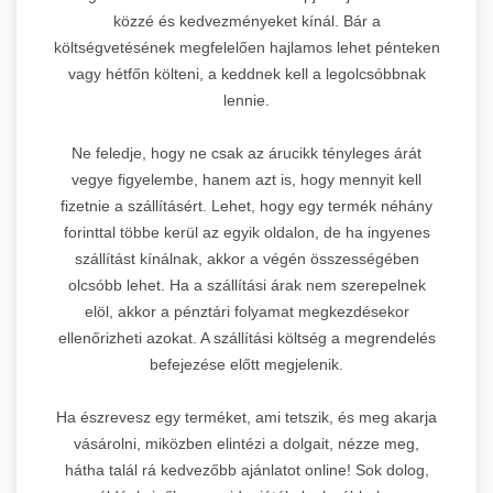
közzé és kedvezményeket kínál. Bár a
költségvetésének megfelelően hajlamos lehet pénteken
vagy hétfőn költeni, a keddnek kell a legolcsóbbnak
lennie.
Ne feledje, hogy ne csak az árucikk tényleges árát
vegye figyelembe, hanem azt is, hogy mennyit kell
fizetnie a szállításért. Lehet, hogy egy termék néhány
forinttal többe kerül az egyik oldalon, de ha ingyenes
szállítást kínálnak, akkor a végén összességében
olcsóbb lehet. Ha a szállítási árak nem szerepelnek
elöl, akkor a pénztári folyamat megkezdésekor
ellenőrizheti azokat. A szállítási költség a megrendelés
befejezése előtt megjelenik.
Ha észrevesz egy terméket, ami tetszik, és meg akarja
vásárolni, miközben elintézi a dolgait, nézze meg,
hátha talál rá kedvezőbb ajánlatot online! Sok dolog,