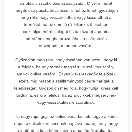
az oldal visszaküldési szabályzatát. Mivel a méret
megítélése puszta becsléssel is nehéz lehet, győződjön
meg róla, hogy visszaküldheti vagy kicserélheti a
terméket, ha az nem jó rá. Ellenkező esetben
használjon mérőszalagot és táblázatot a pontos
méretének meghatározásához a származási
országban, ahonnan vásárol.
Győződjön meg róla, hogy tisztában van azzal, hogy ki
a felelős, ha egy termék megsérül a szállítás során,
amikor online vásárol. Egyes kiskereskedők felelősek
ezért, míg mások a szállítmányozó cégre hárítják a
felelősséget. Győződjön meg róla, hogy tudja, kihez kell
fordulnia, és ki a felelős, ha az árucikkek megsérülnek
vagy visszaküldésre szorulnak.
Ha nagy rajongója az online vásárlásnak, tegye a keddi
napot az alkuk keresésének napjává. Iparági tény, hogy
a legtöbb oldal a hétnek ezen a napján új árukat tesz