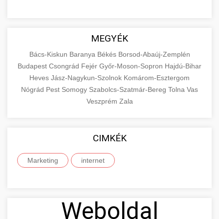
MEGYÉK
Bács-Kiskun
Baranya
Békés
Borsod-Abaúj-Zemplén
Budapest
Csongrád
Fejér
Győr-Moson-Sopron
Hajdú-Bihar
Heves
Jász-Nagykun-Szolnok
Komárom-Esztergom
Nógrád
Pest
Somogy
Szabolcs-Szatmár-Bereg
Tolna
Vas
Veszprém
Zala
CIMKÉK
Marketing
internet
Weboldal