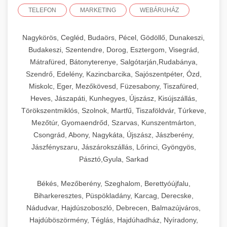
TELEFON
MARKETING
WEBÁRUHÁZ
Nagykörös, Cegléd, Budaörs, Pécel, Gödöllő, Dunakeszi,
Budakeszi, Szentendre, Dorog, Esztergom, Visegrád,
Mátrafüred, Bátonyterenye, Salgótarján,Rudabánya,
Szendrő, Edelény, Kazincbarcika, Sajószentpéter, Ózd,
Miskolc, Eger, Mezőkövesd, Füzesabony, Tiszafüred,
Heves, Jászapáti, Kunhegyes, Újszász, Kisújszállás,
Törökszentmiklós, Szolnok, Martfű, Tiszaföldvár, Túrkeve,
Mezőtúr, Gyomaendrőd, Szarvas, Kunszentmárton,
Csongrád, Abony, Nagykáta, Újszász, Jászberény,
Jászfényszaru, Jászárokszállás, Lőrinci, Gyöngyös,
Pásztó,Gyula, Sarkad
Békés, Mezőberény, Szeghalom, Berettyóújfalu,
Biharkeresztes, Püspökladány, Karcag, Derecske,
Nádudvar, Hajdúszoboszló, Debrecen, Balmazújváros,
Hajdúböszörmény, Téglás, Hajdúhadház, Nyíradony,