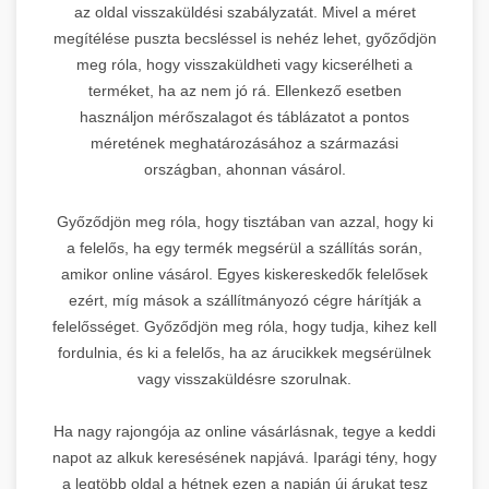
az oldal visszaküldési szabályzatát. Mivel a méret
megítélése puszta becsléssel is nehéz lehet, győződjön
meg róla, hogy visszaküldheti vagy kicserélheti a
terméket, ha az nem jó rá. Ellenkező esetben
használjon mérőszalagot és táblázatot a pontos
méretének meghatározásához a származási
országban, ahonnan vásárol.
Győződjön meg róla, hogy tisztában van azzal, hogy ki
a felelős, ha egy termék megsérül a szállítás során,
amikor online vásárol. Egyes kiskereskedők felelősek
ezért, míg mások a szállítmányozó cégre hárítják a
felelősséget. Győződjön meg róla, hogy tudja, kihez kell
fordulnia, és ki a felelős, ha az árucikkek megsérülnek
vagy visszaküldésre szorulnak.
Ha nagy rajongója az online vásárlásnak, tegye a keddi
napot az alkuk keresésének napjává. Iparági tény, hogy
a legtöbb oldal a hétnek ezen a napján új árukat tesz