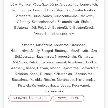
Bóly, Mohács, Pécs, Szentlőrinc Andocs, Tab, Lengyeltóti,
Simontornya, Enying, Dunaföldvár, Solt, Szabadszállás,
Sárbogárd, Dunaújváros, Kunszentmiklós, Ráckeve,
Gárdony, Székesfehérvár, Balatonföldvár, Siófok,
Balatonalmádi, Polgárdi, Balatonfűzfő, Balatonfüred,
Veszprém, Sátoraljaújhely
Szentes, Mindszent, Kondoros, Orosháza,
Hódmezővásárhely, Szeged, Battonya, Mezőkovácsháza,
Békéscsaba, Nagymaros, Nyergesújfalu, Kismaros,
Göd,Szob, Rétság, Balassagyarmat, Romhány, Hollókő,
Szécsény, Aszód, Hatvan, Monor, Lajosmizse, Soltvadkert,
Kiskőrös, Kecel, Dusnok, Kiskunhalas, Jánoshalma,
Bácsalmás, Kelebia, Röszke, Mórahalom, Kiskunmajsa,
Kistelek, Kiskunfélegyháza, Bugac, Kecskemét,
Tiszakécske
WEBÁRUHÁZ KÉSZÍTÉS
OKOSTELEFON