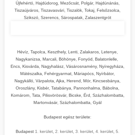
Újfehértó, Hajdúdorog, Mezőcsát, Polgár, Hajdúnánás,
Tiszaújváros, Tiszavasvári, Tiszalök, Tokaj, Felsőzsolca,
Szikszó, Szerencs, Sárospatak, Zalaszentgrót
Hévíz, Tapolca, Keszthely, Lenti, Zalakaros, Letenye,
Nagykanizsa, Marcali, Böhönye, Fonyód, Balatonlelle,
Encs, Kisvárda, Nagyhalász, Vásárosnamény, Nyíregyháza,
Mátészalka, Fehérgyarmat, Máriapócs, Nyírbátor,
Nagykálló, Várpalota, Ajka, Herend, Mór, Kincsesbánya,
Oroszlány, Kisbér, Tatabánya, Pannonhalma, Bábolna,
Komárom, Tata, Pilisvörösvár, Bicske, Érd, Százhalombatta,
Martonvásár, Százhalombatta, Gyál
Budapest egész területe:
Budapest
1. kerület
,
2. kerület
,
3. kerület
,
4. kerület
,
5.