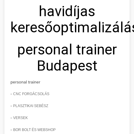
havidíjas
keresőoptimalizálá
personal trainer
Budapest
personal trainer
-
CNC FORGÁCSOLÁS
-
PLASZTIKAI SEBÉSZ
-
VERSEK
-
BOR BOLT ÉS WEBSHOP