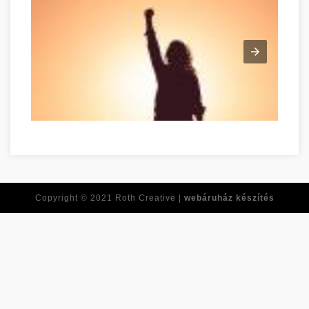
Tirer le meilleur de vous-même dès maintenant Békés Békés
Copyright © 2021
Roth Creative |
webáruház készítés