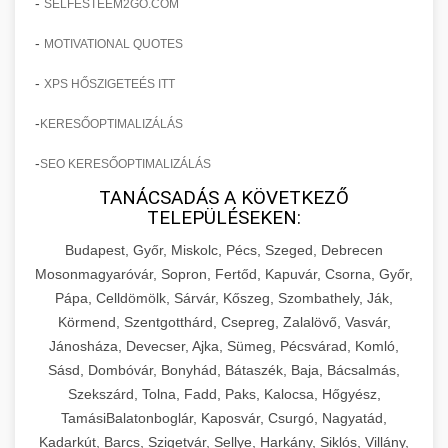
-
SELFESTEEM2GO.COM
-
MOTIVATIONAL QUOTES
-
XPS HŐSZIGETEÉS ITT
-
KERESŐOPTIMALIZÁLÁS
-
SEO KERESŐOPTIMALIZÁLÁS
TANÁCSADÁS A KÖVETKEZŐ
TELEPÜLÉSEKEN:
Budapest, Győr, Miskolc, Pécs, Szeged, Debrecen
Mosonmagyaróvár, Sopron, Fertőd, Kapuvár, Csorna, Győr,
Pápa, Celldömölk, Sárvár, Kőszeg, Szombathely, Ják,
Körmend, Szentgotthárd, Csepreg, Zalalövő, Vasvár,
Jánosháza, Devecser, Ajka, Sümeg, Pécsvárad, Komló,
Sásd, Dombóvár, Bonyhád, Bátaszék, Baja, Bácsalmás,
Szekszárd, Tolna, Fadd, Paks, Kalocsa, Hőgyész,
TamásiBalatonboglár, Kaposvár, Csurgó, Nagyatád,
Kadarkút, Barcs, Szigetvár, Sellye, Harkány, Siklós, Villány,