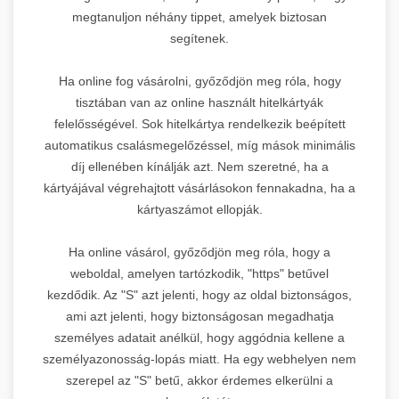
megtanuljon néhány tippet, amelyek biztosan
segítenek.
Ha online fog vásárolni, győződjön meg róla, hogy
tisztában van az online használt hitelkártyák
felelősségével. Sok hitelkártya rendelkezik beépített
automatikus csalásmegelőzéssel, míg mások minimális
díj ellenében kínálják azt. Nem szeretné, ha a
kártyájával végrehajtott vásárlásokon fennakadna, ha a
kártyaszámot ellopják.
Ha online vásárol, győződjön meg róla, hogy a
weboldal, amelyen tartózkodik, "https" betűvel
kezdődik. Az "S" azt jelenti, hogy az oldal biztonságos,
ami azt jelenti, hogy biztonságosan megadhatja
személyes adatait anélkül, hogy aggódnia kellene a
személyazonosság-lopás miatt. Ha egy webhelyen nem
szerepel az "S" betű, akkor érdemes elkerülni a