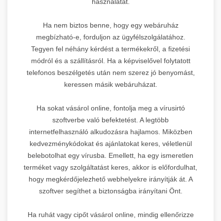
használatát.
Ha nem biztos benne, hogy egy webáruház
megbízható-e, forduljon az ügyfélszolgálatához.
Tegyen fel néhány kérdést a termékekről, a fizetési
módról és a szállításról. Ha a képviselővel folytatott
telefonos beszélgetés után nem szerez jó benyomást,
keressen másik webáruházat.
Ha sokat vásárol online, fontolja meg a vírusirtó
szoftverbe való befektetést. A legtöbb
internetfelhasználó alkudozásra hajlamos. Miközben
kedvezménykódokat és ajánlatokat keres, véletlenül
belebotolhat egy vírusba. Emellett, ha egy ismeretlen
terméket vagy szolgáltatást keres, akkor is előfordulhat,
hogy megkérdőjelezhető webhelyekre irányítják át. A
szoftver segíthet a biztonságba irányítani Önt.
Ha ruhát vagy cipőt vásárol online, mindig ellenőrizze