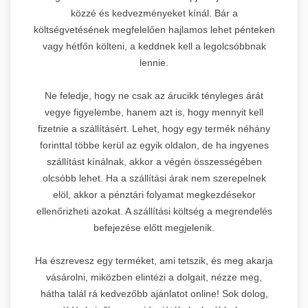
közzé és kedvezményeket kínál. Bár a
költségvetésének megfelelően hajlamos lehet pénteken
vagy hétfőn költeni, a keddnek kell a legolcsóbbnak
lennie.
Ne feledje, hogy ne csak az árucikk tényleges árát
vegye figyelembe, hanem azt is, hogy mennyit kell
fizetnie a szállításért. Lehet, hogy egy termék néhány
forinttal többe kerül az egyik oldalon, de ha ingyenes
szállítást kínálnak, akkor a végén összességében
olcsóbb lehet. Ha a szállítási árak nem szerepelnek
elöl, akkor a pénztári folyamat megkezdésekor
ellenőrizheti azokat. A szállítási költség a megrendelés
befejezése előtt megjelenik.
Ha észrevesz egy terméket, ami tetszik, és meg akarja
vásárolni, miközben elintézi a dolgait, nézze meg,
hátha talál rá kedvezőbb ajánlatot online! Sok dolog,