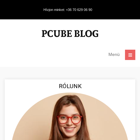
Hívjon minket: +36 70 629 06 90
Menü
RÓLUNK