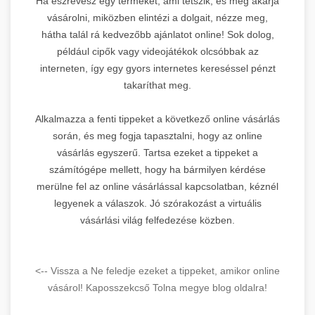
Ha észrevesz egy terméket, ami tetszik, és meg akarja
vásárolni, miközben elintézi a dolgait, nézze meg,
hátha talál rá kedvezőbb ajánlatot online! Sok dolog,
például cipők vagy videojátékok olcsóbbak az
interneten, így egy gyors internetes kereséssel pénzt
takaríthat meg.
Alkalmazza a fenti tippeket a következő online vásárlás
során, és meg fogja tapasztalni, hogy az online
vásárlás egyszerű. Tartsa ezeket a tippeket a
számítógépe mellett, hogy ha bármilyen kérdése
merülne fel az online vásárlással kapcsolatban, kéznél
legyenek a válaszok. Jó szórakozást a virtuális
vásárlási világ felfedezése közben.
<-- Vissza a Ne feledje ezeket a tippeket, amikor online
vásárol! Kaposszekcső Tolna megye blog oldalra!