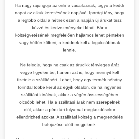
Ha nagy rajongója az online vásárlásnak, tegye a keddi
napot az alkuk keresésének napjává. Iparági tény, hogy
a legtöbb oldal a hétnek ezen a napján új árukat tesz
közzé és kedvezményeket kínál. Bár a
költségvetésének megfelelően hajlamos lehet pénteken
vagy hétfőn költeni, a keddnek kell a legolcsóbbnak
lennie.
Ne feledje, hogy ne csak az árucikk tényleges árát
vegye figyelembe, hanem azt is, hogy mennyit kell
fizetnie a szállításért. Lehet, hogy egy termék néhány
forinttal többe kerül az egyik oldalon, de ha ingyenes
szállítást kínálnak, akkor a végén összességében
olcsóbb lehet. Ha a szállítási árak nem szerepelnek
elöl, akkor a pénztári folyamat megkezdésekor
ellenőrizheti azokat. A szállítási költség a megrendelés
befejezése előtt megjelenik.