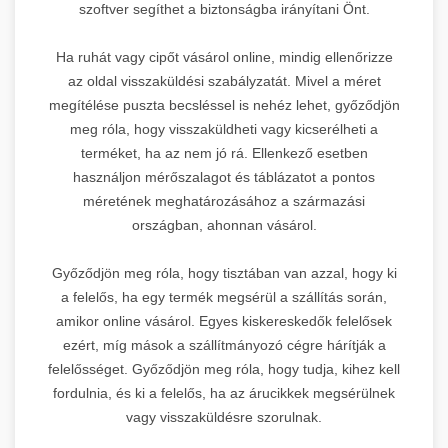
szoftver segíthet a biztonságba irányítani Önt.
Ha ruhát vagy cipőt vásárol online, mindig ellenőrizze
az oldal visszaküldési szabályzatát. Mivel a méret
megítélése puszta becsléssel is nehéz lehet, győződjön
meg róla, hogy visszaküldheti vagy kicserélheti a
terméket, ha az nem jó rá. Ellenkező esetben
használjon mérőszalagot és táblázatot a pontos
méretének meghatározásához a származási
országban, ahonnan vásárol.
Győződjön meg róla, hogy tisztában van azzal, hogy ki
a felelős, ha egy termék megsérül a szállítás során,
amikor online vásárol. Egyes kiskereskedők felelősek
ezért, míg mások a szállítmányozó cégre hárítják a
felelősséget. Győződjön meg róla, hogy tudja, kihez kell
fordulnia, és ki a felelős, ha az árucikkek megsérülnek
vagy visszaküldésre szorulnak.