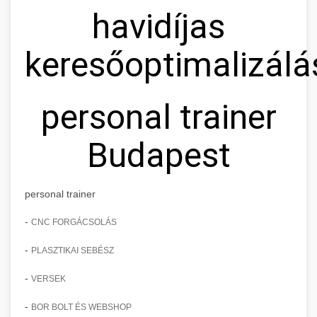
havidíjas
keresőoptimalizálá
personal trainer
Budapest
personal trainer
-
CNC FORGÁCSOLÁS
-
PLASZTIKAI SEBÉSZ
-
VERSEK
-
BOR BOLT ÉS WEBSHOP