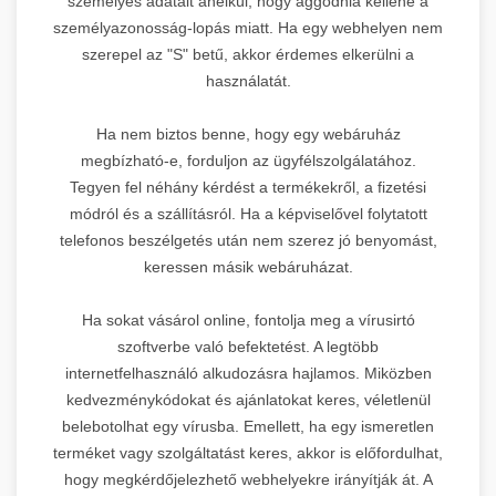
személyes adatait anélkül, hogy aggódnia kellene a
személyazonosság-lopás miatt. Ha egy webhelyen nem
szerepel az "S" betű, akkor érdemes elkerülni a
használatát.
Ha nem biztos benne, hogy egy webáruház
megbízható-e, forduljon az ügyfélszolgálatához.
Tegyen fel néhány kérdést a termékekről, a fizetési
módról és a szállításról. Ha a képviselővel folytatott
telefonos beszélgetés után nem szerez jó benyomást,
keressen másik webáruházat.
Ha sokat vásárol online, fontolja meg a vírusirtó
szoftverbe való befektetést. A legtöbb
internetfelhasználó alkudozásra hajlamos. Miközben
kedvezménykódokat és ajánlatokat keres, véletlenül
belebotolhat egy vírusba. Emellett, ha egy ismeretlen
terméket vagy szolgáltatást keres, akkor is előfordulhat,
hogy megkérdőjelezhető webhelyekre irányítják át. A