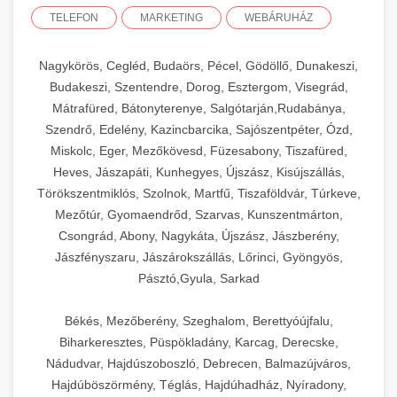
TELEFON
MARKETING
WEBÁRUHÁZ
Nagykörös, Cegléd, Budaörs, Pécel, Gödöllő, Dunakeszi,
Budakeszi, Szentendre, Dorog, Esztergom, Visegrád,
Mátrafüred, Bátonyterenye, Salgótarján,Rudabánya,
Szendrő, Edelény, Kazincbarcika, Sajószentpéter, Ózd,
Miskolc, Eger, Mezőkövesd, Füzesabony, Tiszafüred,
Heves, Jászapáti, Kunhegyes, Újszász, Kisújszállás,
Törökszentmiklós, Szolnok, Martfű, Tiszaföldvár, Túrkeve,
Mezőtúr, Gyomaendrőd, Szarvas, Kunszentmárton,
Csongrád, Abony, Nagykáta, Újszász, Jászberény,
Jászfényszaru, Jászárokszállás, Lőrinci, Gyöngyös,
Pásztó,Gyula, Sarkad
Békés, Mezőberény, Szeghalom, Berettyóújfalu,
Biharkeresztes, Püspökladány, Karcag, Derecske,
Nádudvar, Hajdúszoboszló, Debrecen, Balmazújváros,
Hajdúböszörmény, Téglás, Hajdúhadház, Nyíradony,