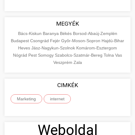
MEGYÉK
Bács-Kiskun
Baranya
Békés
Borsod-Abaúj-Zemplén
Budapest
Csongrád
Fejér
Győr-Moson-Sopron
Hajdú-Bihar
Heves
Jász-Nagykun-Szolnok
Komárom-Esztergom
Nógrád
Pest
Somogy
Szabolcs-Szatmár-Bereg
Tolna
Vas
Veszprém
Zala
CIMKÉK
Marketing
internet
Weboldal