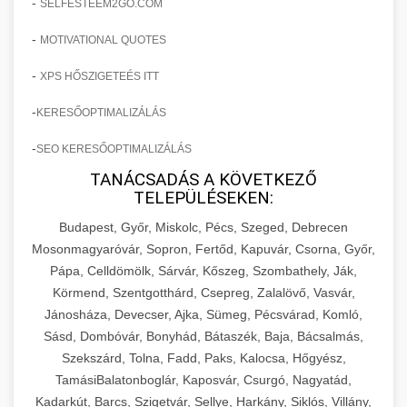
-
SELFESTEEM2GO.COM
-
MOTIVATIONAL QUOTES
-
XPS HŐSZIGETEÉS ITT
-
KERESŐOPTIMALIZÁLÁS
-
SEO KERESŐOPTIMALIZÁLÁS
TANÁCSADÁS A KÖVETKEZŐ
TELEPÜLÉSEKEN:
Budapest, Győr, Miskolc, Pécs, Szeged, Debrecen
Mosonmagyaróvár, Sopron, Fertőd, Kapuvár, Csorna, Győr,
Pápa, Celldömölk, Sárvár, Kőszeg, Szombathely, Ják,
Körmend, Szentgotthárd, Csepreg, Zalalövő, Vasvár,
Jánosháza, Devecser, Ajka, Sümeg, Pécsvárad, Komló,
Sásd, Dombóvár, Bonyhád, Bátaszék, Baja, Bácsalmás,
Szekszárd, Tolna, Fadd, Paks, Kalocsa, Hőgyész,
TamásiBalatonboglár, Kaposvár, Csurgó, Nagyatád,
Kadarkút, Barcs, Szigetvár, Sellye, Harkány, Siklós, Villány,