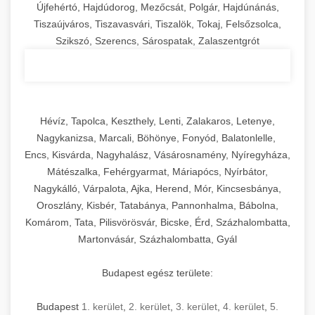
Újfehértó, Hajdúdorog, Mezőcsát, Polgár, Hajdúnánás,
Tiszaújváros, Tiszavasvári, Tiszalök, Tokaj, Felsőzsolca,
Szikszó, Szerencs, Sárospatak, Zalaszentgrót
Hévíz, Tapolca, Keszthely, Lenti, Zalakaros, Letenye,
Nagykanizsa, Marcali, Böhönye, Fonyód, Balatonlelle,
Encs, Kisvárda, Nagyhalász, Vásárosnamény, Nyíregyháza,
Mátészalka, Fehérgyarmat, Máriapócs, Nyírbátor,
Nagykálló, Várpalota, Ajka, Herend, Mór, Kincsesbánya,
Oroszlány, Kisbér, Tatabánya, Pannonhalma, Bábolna,
Komárom, Tata, Pilisvörösvár, Bicske, Érd, Százhalombatta,
Martonvásár, Százhalombatta, Gyál
Budapest egész területe:
Budapest
1. kerület
,
2. kerület
,
3. kerület
,
4. kerület
,
5.