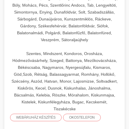
Bóly, Mohács, Pécs, Szentlőrinc Andocs, Tab, Lengyeltóti,
Simontornya, Enying, Dunaföldvár, Solt, Szabadszállás,
Sárbogárd, Dunaújváros, Kunszentmiklós, Ráckeve,
Gárdony, Székesfehérvár, Balatonföldvár, Siófok,
Balatonalmádi, Polgárdi, Balatonfűzfő, Balatonfüred,
Veszprém, Sátoraljaújhely
Szentes, Mindszent, Kondoros, Orosháza,
Hódmezővásárhely, Szeged, Battonya, Mezőkovácsháza,
Békéscsaba, Nagymaros, Nyergesújfalu, Kismaros,
Göd,Szob, Rétság, Balassagyarmat, Romhány, Hollókő,
Szécsény, Aszód, Hatvan, Monor, Lajosmizse, Soltvadkert,
Kiskőrös, Kecel, Dusnok, Kiskunhalas, Jánoshalma,
Bácsalmás, Kelebia, Röszke, Mórahalom, Kiskunmajsa,
Kistelek, Kiskunfélegyháza, Bugac, Kecskemét,
Tiszakécske
WEBÁRUHÁZ KÉSZÍTÉS
OKOSTELEFON