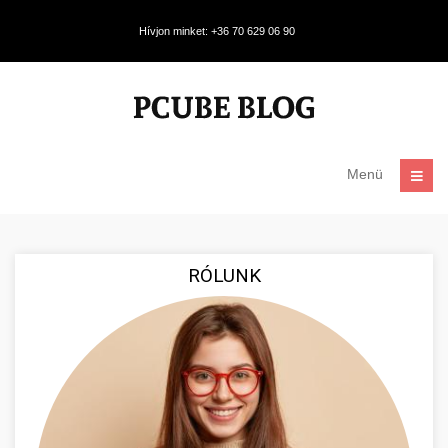
Hívjon minket: +36 70 629 06 90
Menü
RÓLUNK