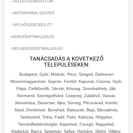
-
SELFESTEEM2GO.COM
-
MOTIVATIONAL QUOTES
-
XPS HŐSZIGETEÉS ITT
-
KERESŐOPTIMALIZÁLÁS
-
SEO KERESŐOPTIMALIZÁLÁS
TANÁCSADÁS A KÖVETKEZŐ
TELEPÜLÉSEKEN:
Budapest, Győr, Miskolc, Pécs, Szeged, Debrecen
Mosonmagyaróvár, Sopron, Fertőd, Kapuvár, Csorna, Győr,
Pápa, Celldömölk, Sárvár, Kőszeg, Szombathely, Ják,
Körmend, Szentgotthárd, Csepreg, Zalalövő, Vasvár,
Jánosháza, Devecser, Ajka, Sümeg, Pécsvárad, Komló,
Sásd, Dombóvár, Bonyhád, Bátaszék, Baja, Bácsalmás,
Szekszárd, Tolna, Fadd, Paks, Kalocsa, Hőgyész,
TamásiBalatonboglár, Kaposvár, Csurgó, Nagyatád,
Kadarkút, Barcs, Szigetvár, Sellye, Harkány, Siklós, Villány,