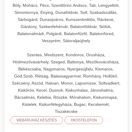
Bóly, Mohács, Pécs, Szentlőrinc Andocs, Tab, Lengyeltóti,
Simontornya, Enying, Dunaföldvár, Solt, Szabadszállás,
Sárbogárd, Dunaújváros, Kunszentmiklós, Ráckeve,
Gárdony, Székesfehérvár, Balatonföldvár, Siófok,
Balatonalmádi, Polgárdi, Balatonfűzfő, Balatonfüred,
Veszprém, Sátoraljaújhely
Szentes, Mindszent, Kondoros, Orosháza,
Hódmezővásárhely, Szeged, Battonya, Mezőkovácsháza,
Békéscsaba, Nagymaros, Nyergesújfalu, Kismaros,
Göd,Szob, Rétság, Balassagyarmat, Romhány, Hollókő,
Szécsény, Aszód, Hatvan, Monor, Lajosmizse, Soltvadkert,
Kiskőrös, Kecel, Dusnok, Kiskunhalas, Jánoshalma,
Bácsalmás, Kelebia, Röszke, Mórahalom, Kiskunmajsa,
Kistelek, Kiskunfélegyháza, Bugac, Kecskemét,
Tiszakécske
WEBÁRUHÁZ KÉSZÍTÉS
OKOSTELEFON