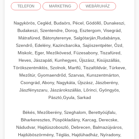
TELEFON
MARKETING
WEBÁRUHÁZ
Nagykörös, Cegléd, Budaörs, Pécel, Gödöllő, Dunakeszi,
Budakeszi, Szentendre, Dorog, Esztergom, Visegrád,
Mátrafüred, Bátonyterenye, Salgótarján,Rudabánya,
Szendrő, Edelény, Kazincbarcika, Sajószentpéter, Ózd,
Miskolc, Eger, Mezőkövesd, Füzesabony, Tiszafüred,
Heves, Jászapáti, Kunhegyes, Újszász, Kisújszállás,
Törökszentmiklós, Szolnok, Martfű, Tiszaföldvár, Túrkeve,
Mezőtúr, Gyomaendrőd, Szarvas, Kunszentmárton,
Csongrád, Abony, Nagykáta, Újszász, Jászberény,
Jászfényszaru, Jászárokszállás, Lőrinci, Gyöngyös,
Pásztó,Gyula, Sarkad
Békés, Mezőberény, Szeghalom, Berettyóújfalu,
Biharkeresztes, Püspökladány, Karcag, Derecske,
Nádudvar, Hajdúszoboszló, Debrecen, Balmazújváros,
Hajdúböszörmény, Téglás, Hajdúhadház, Nyíradony,