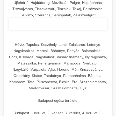
Újfehértó, Hajdúdorog, Mezőcsát, Polgár, Hajdúnánás,
Tiszaújváros, Tiszavasvári, Tiszalök, Tokaj, Felsőzsolca,
Szikszó, Szerencs, Sárospatak, Zalaszentgrót
Hévíz, Tapolca, Keszthely, Lenti, Zalakaros, Letenye,
Nagykanizsa, Marcali, Böhönye, Fonyód, Balatonlelle,
Encs, Kisvárda, Nagyhalász, Vásárosnamény, Nyíregyháza,
Mátészalka, Fehérgyarmat, Máriapócs, Nyírbátor,
Nagykálló, Várpalota, Ajka, Herend, Mór, Kincsesbánya,
Oroszlány, Kisbér, Tatabánya, Pannonhalma, Bábolna,
Komárom, Tata, Pilisvörösvár, Bicske, Érd, Százhalombatta,
Martonvásár, Százhalombatta, Gyál
Budapest egész területe:
Budapest
1. kerület
,
2. kerület
,
3. kerület
,
4. kerület
,
5.