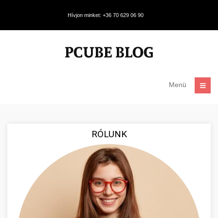
Hívjon minket: +36 70 629 06 90
Menü
RÓLUNK