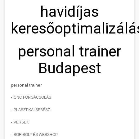
havidíjas
keresőoptimalizálá
personal trainer
Budapest
personal trainer
-
CNC FORGÁCSOLÁS
-
PLASZTIKAI SEBÉSZ
-
VERSEK
-
BOR BOLT ÉS WEBSHOP