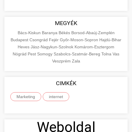
MEGYÉK
Bács-Kiskun
Baranya
Békés
Borsod-Abaúj-Zemplén
Budapest
Csongrád
Fejér
Győr-Moson-Sopron
Hajdú-Bihar
Heves
Jász-Nagykun-Szolnok
Komárom-Esztergom
Nógrád
Pest
Somogy
Szabolcs-Szatmár-Bereg
Tolna
Vas
Veszprém
Zala
CIMKÉK
Marketing
internet
Weboldal