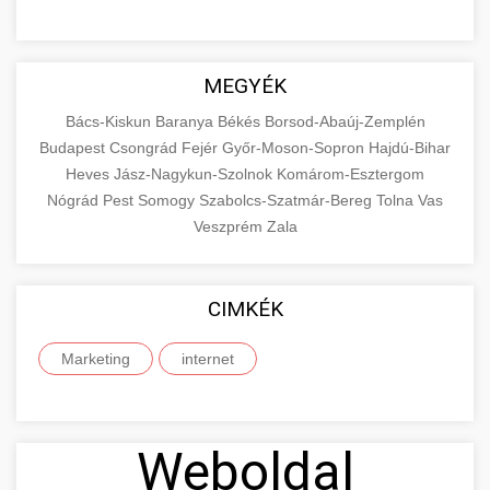
MEGYÉK
Bács-Kiskun
Baranya
Békés
Borsod-Abaúj-Zemplén
Budapest
Csongrád
Fejér
Győr-Moson-Sopron
Hajdú-Bihar
Heves
Jász-Nagykun-Szolnok
Komárom-Esztergom
Nógrád
Pest
Somogy
Szabolcs-Szatmár-Bereg
Tolna
Vas
Veszprém
Zala
CIMKÉK
Marketing
internet
Weboldal