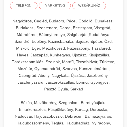
TELEFON
MARKETING
WEBÁRUHÁZ
Nagykörös, Cegléd, Budaörs, Pécel, Gödöllő, Dunakeszi,
Budakeszi, Szentendre, Dorog, Esztergom, Visegrád,
Mátrafüred, Bátonyterenye, Salgótarján,Rudabánya,
Szendrő, Edelény, Kazincbarcika, Sajószentpéter, Ózd,
Miskolc, Eger, Mezőkövesd, Füzesabony, Tiszafüred,
Heves, Jászapáti, Kunhegyes, Újszász, Kisújszállás,
Törökszentmiklós, Szolnok, Martfű, Tiszaföldvár, Túrkeve,
Mezőtúr, Gyomaendrőd, Szarvas, Kunszentmárton,
Csongrád, Abony, Nagykáta, Újszász, Jászberény,
Jászfényszaru, Jászárokszállás, Lőrinci, Gyöngyös,
Pásztó,Gyula, Sarkad
Békés, Mezőberény, Szeghalom, Berettyóújfalu,
Biharkeresztes, Püspökladány, Karcag, Derecske,
Nádudvar, Hajdúszoboszló, Debrecen, Balmazújváros,
Hajdúböszörmény, Téglás, Hajdúhadház, Nyíradony,