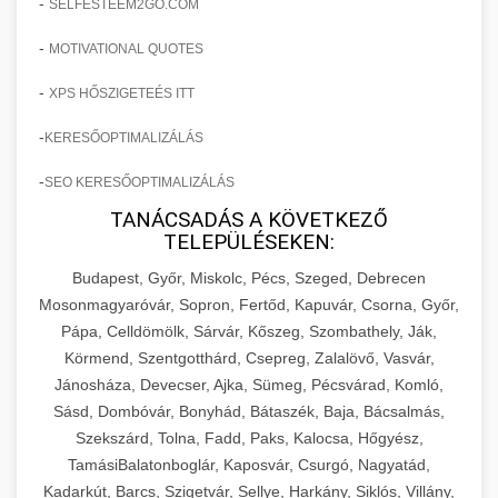
-
SELFESTEEM2GO.COM
-
MOTIVATIONAL QUOTES
-
XPS HŐSZIGETEÉS ITT
-
KERESŐOPTIMALIZÁLÁS
-
SEO KERESŐOPTIMALIZÁLÁS
TANÁCSADÁS A KÖVETKEZŐ
TELEPÜLÉSEKEN:
Budapest, Győr, Miskolc, Pécs, Szeged, Debrecen
Mosonmagyaróvár, Sopron, Fertőd, Kapuvár, Csorna, Győr,
Pápa, Celldömölk, Sárvár, Kőszeg, Szombathely, Ják,
Körmend, Szentgotthárd, Csepreg, Zalalövő, Vasvár,
Jánosháza, Devecser, Ajka, Sümeg, Pécsvárad, Komló,
Sásd, Dombóvár, Bonyhád, Bátaszék, Baja, Bácsalmás,
Szekszárd, Tolna, Fadd, Paks, Kalocsa, Hőgyész,
TamásiBalatonboglár, Kaposvár, Csurgó, Nagyatád,
Kadarkút, Barcs, Szigetvár, Sellye, Harkány, Siklós, Villány,