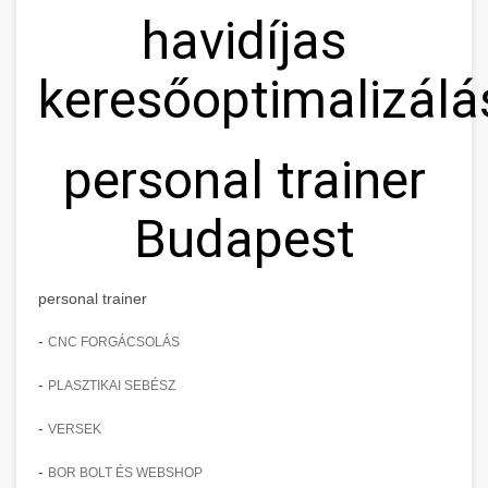
havidíjas
keresőoptimalizálá
personal trainer
Budapest
personal trainer
-
CNC FORGÁCSOLÁS
-
PLASZTIKAI SEBÉSZ
-
VERSEK
-
BOR BOLT ÉS WEBSHOP