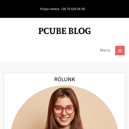
Hívjon minket: +36 70 629 06 90
Menü
RÓLUNK