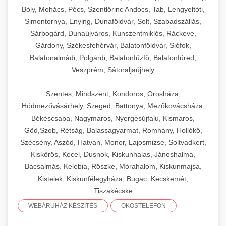
Bóly, Mohács, Pécs, Szentlőrinc Andocs, Tab, Lengyeltóti,
Simontornya, Enying, Dunaföldvár, Solt, Szabadszállás,
Sárbogárd, Dunaújváros, Kunszentmiklós, Ráckeve,
Gárdony, Székesfehérvár, Balatonföldvár, Siófok,
Balatonalmádi, Polgárdi, Balatonfűzfő, Balatonfüred,
Veszprém, Sátoraljaújhely
Szentes, Mindszent, Kondoros, Orosháza,
Hódmezővásárhely, Szeged, Battonya, Mezőkovácsháza,
Békéscsaba, Nagymaros, Nyergesújfalu, Kismaros,
Göd,Szob, Rétság, Balassagyarmat, Romhány, Hollókő,
Szécsény, Aszód, Hatvan, Monor, Lajosmizse, Soltvadkert,
Kiskőrös, Kecel, Dusnok, Kiskunhalas, Jánoshalma,
Bácsalmás, Kelebia, Röszke, Mórahalom, Kiskunmajsa,
Kistelek, Kiskunfélegyháza, Bugac, Kecskemét,
Tiszakécske
WEBÁRUHÁZ KÉSZÍTÉS
OKOSTELEFON