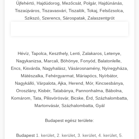
Újfehértó, Hajdúdorog, Mezőcsát, Polgár, Hajdúnánás,
Tiszaújváros, Tiszavasvári, Tiszalök, Tokaj, Felsőzsolca,
Szikszó, Szerencs, Sárospatak, Zalaszentgrót
Hévíz, Tapolca, Keszthely, Lenti, Zalakaros, Letenye,
Nagykanizsa, Marcali, Böhönye, Fonyód, Balatonlelle,
Encs, Kisvárda, Nagyhalász, Vásárosnamény, Nyíregyháza,
Mátészalka, Fehérgyarmat, Máriapócs, Nyírbátor,
Nagykálló, Várpalota, Ajka, Herend, Mór, Kincsesbánya,
Oroszlány, Kisbér, Tatabánya, Pannonhalma, Bábolna,
Komárom, Tata, Pilisvörösvár, Bicske, Érd, Százhalombatta,
Martonvásár, Százhalombatta, Gyál
Budapest egész területe:
Budapest
1. kerület
,
2. kerület
,
3. kerület
,
4. kerület
,
5.