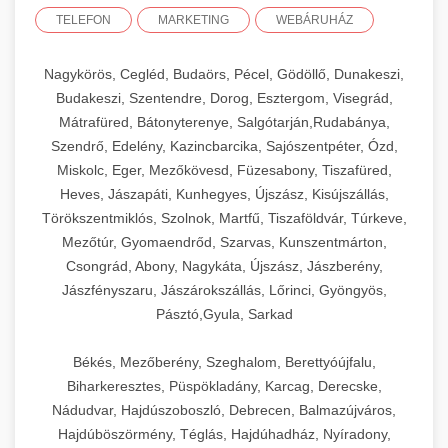
TELEFON
MARKETING
WEBÁRUHÁZ
Nagykörös, Cegléd, Budaörs, Pécel, Gödöllő, Dunakeszi,
Budakeszi, Szentendre, Dorog, Esztergom, Visegrád,
Mátrafüred, Bátonyterenye, Salgótarján,Rudabánya,
Szendrő, Edelény, Kazincbarcika, Sajószentpéter, Ózd,
Miskolc, Eger, Mezőkövesd, Füzesabony, Tiszafüred,
Heves, Jászapáti, Kunhegyes, Újszász, Kisújszállás,
Törökszentmiklós, Szolnok, Martfű, Tiszaföldvár, Túrkeve,
Mezőtúr, Gyomaendrőd, Szarvas, Kunszentmárton,
Csongrád, Abony, Nagykáta, Újszász, Jászberény,
Jászfényszaru, Jászárokszállás, Lőrinci, Gyöngyös,
Pásztó,Gyula, Sarkad
Békés, Mezőberény, Szeghalom, Berettyóújfalu,
Biharkeresztes, Püspökladány, Karcag, Derecske,
Nádudvar, Hajdúszoboszló, Debrecen, Balmazújváros,
Hajdúböszörmény, Téglás, Hajdúhadház, Nyíradony,