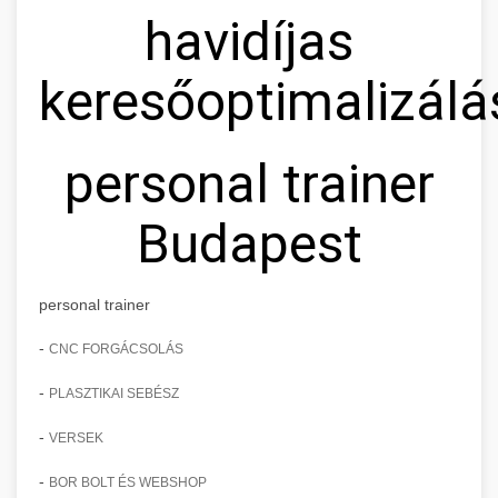
havidíjas
keresőoptimalizálá
personal trainer
Budapest
personal trainer
-
CNC FORGÁCSOLÁS
-
PLASZTIKAI SEBÉSZ
-
VERSEK
-
BOR BOLT ÉS WEBSHOP