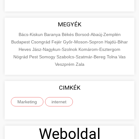
MEGYÉK
Bács-Kiskun
Baranya
Békés
Borsod-Abaúj-Zemplén
Budapest
Csongrád
Fejér
Győr-Moson-Sopron
Hajdú-Bihar
Heves
Jász-Nagykun-Szolnok
Komárom-Esztergom
Nógrád
Pest
Somogy
Szabolcs-Szatmár-Bereg
Tolna
Vas
Veszprém
Zala
CIMKÉK
Marketing
internet
Weboldal