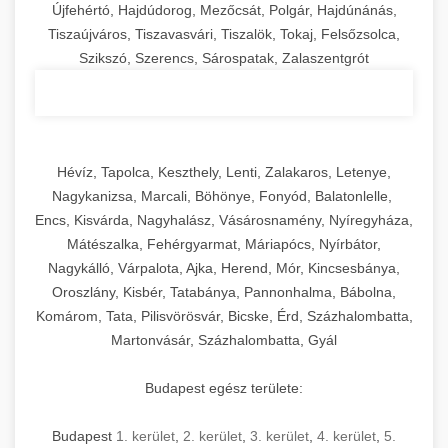
Újfehértó, Hajdúdorog, Mezőcsát, Polgár, Hajdúnánás,
Tiszaújváros, Tiszavasvári, Tiszalök, Tokaj, Felsőzsolca,
Szikszó, Szerencs, Sárospatak, Zalaszentgrót
Hévíz, Tapolca, Keszthely, Lenti, Zalakaros, Letenye,
Nagykanizsa, Marcali, Böhönye, Fonyód, Balatonlelle,
Encs, Kisvárda, Nagyhalász, Vásárosnamény, Nyíregyháza,
Mátészalka, Fehérgyarmat, Máriapócs, Nyírbátor,
Nagykálló, Várpalota, Ajka, Herend, Mór, Kincsesbánya,
Oroszlány, Kisbér, Tatabánya, Pannonhalma, Bábolna,
Komárom, Tata, Pilisvörösvár, Bicske, Érd, Százhalombatta,
Martonvásár, Százhalombatta, Gyál
Budapest egész területe:
Budapest
1. kerület
,
2. kerület
,
3. kerület
,
4. kerület
,
5.