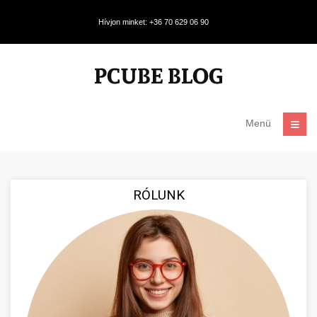
Hívjon minket: +36 70 629 06 90
Menü
RÓLUNK