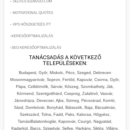
-
SELFESTEEM2GO.COM
-
MOTIVATIONAL QUOTES
-
XPS HŐSZIGETEÉS ITT
-
KERESŐOPTIMALIZÁLÁS
-
SEO KERESŐOPTIMALIZÁLÁS
TANÁCSADÁS A KÖVETKEZŐ
TELEPÜLÉSEKEN:
Budapest, Győr, Miskolc, Pécs, Szeged, Debrecen
Mosonmagyaróvár, Sopron, Fertőd, Kapuvár, Csorna, Győr,
Pápa, Celldömölk, Sárvár, Kőszeg, Szombathely, Ják,
Körmend, Szentgotthárd, Csepreg, Zalalövő, Vasvár,
Jánosháza, Devecser, Ajka, Sümeg, Pécsvárad, Komló,
Sásd, Dombóvár, Bonyhád, Bátaszék, Baja, Bácsalmás,
Szekszárd, Tolna, Fadd, Paks, Kalocsa, Hőgyész,
TamásiBalatonboglár, Kaposvár, Csurgó, Nagyatád,
Kadarkút, Barcs, Szigetvár, Sellye, Harkány, Siklós, Villány,