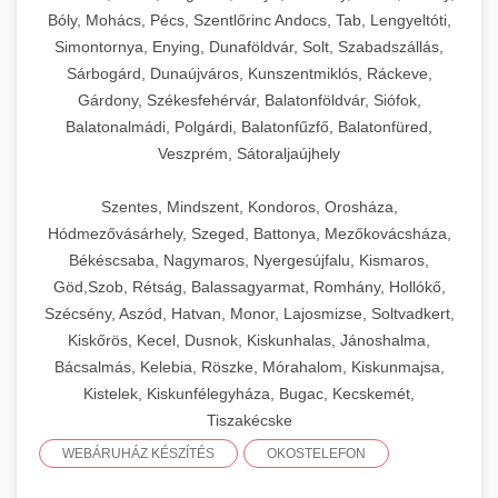
Bóly, Mohács, Pécs, Szentlőrinc Andocs, Tab, Lengyeltóti,
Simontornya, Enying, Dunaföldvár, Solt, Szabadszállás,
Sárbogárd, Dunaújváros, Kunszentmiklós, Ráckeve,
Gárdony, Székesfehérvár, Balatonföldvár, Siófok,
Balatonalmádi, Polgárdi, Balatonfűzfő, Balatonfüred,
Veszprém, Sátoraljaújhely
Szentes, Mindszent, Kondoros, Orosháza,
Hódmezővásárhely, Szeged, Battonya, Mezőkovácsháza,
Békéscsaba, Nagymaros, Nyergesújfalu, Kismaros,
Göd,Szob, Rétság, Balassagyarmat, Romhány, Hollókő,
Szécsény, Aszód, Hatvan, Monor, Lajosmizse, Soltvadkert,
Kiskőrös, Kecel, Dusnok, Kiskunhalas, Jánoshalma,
Bácsalmás, Kelebia, Röszke, Mórahalom, Kiskunmajsa,
Kistelek, Kiskunfélegyháza, Bugac, Kecskemét,
Tiszakécske
WEBÁRUHÁZ KÉSZÍTÉS
OKOSTELEFON