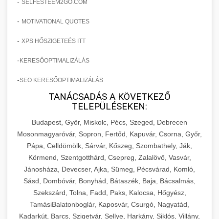
-
SELFESTEEM2GO.COM
-
MOTIVATIONAL QUOTES
-
XPS HŐSZIGETEÉS ITT
-
KERESŐOPTIMALIZÁLÁS
-
SEO KERESŐOPTIMALIZÁLÁS
TANÁCSADÁS A KÖVETKEZŐ
TELEPÜLÉSEKEN:
Budapest, Győr, Miskolc, Pécs, Szeged, Debrecen
Mosonmagyaróvár, Sopron, Fertőd, Kapuvár, Csorna, Győr,
Pápa, Celldömölk, Sárvár, Kőszeg, Szombathely, Ják,
Körmend, Szentgotthárd, Csepreg, Zalalövő, Vasvár,
Jánosháza, Devecser, Ajka, Sümeg, Pécsvárad, Komló,
Sásd, Dombóvár, Bonyhád, Bátaszék, Baja, Bácsalmás,
Szekszárd, Tolna, Fadd, Paks, Kalocsa, Hőgyész,
TamásiBalatonboglár, Kaposvár, Csurgó, Nagyatád,
Kadarkút, Barcs, Szigetvár, Sellye, Harkány, Siklós, Villány,