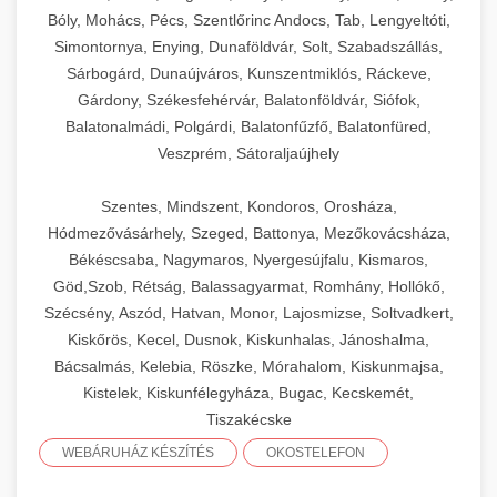
Bóly, Mohács, Pécs, Szentlőrinc Andocs, Tab, Lengyeltóti,
Simontornya, Enying, Dunaföldvár, Solt, Szabadszállás,
Sárbogárd, Dunaújváros, Kunszentmiklós, Ráckeve,
Gárdony, Székesfehérvár, Balatonföldvár, Siófok,
Balatonalmádi, Polgárdi, Balatonfűzfő, Balatonfüred,
Veszprém, Sátoraljaújhely
Szentes, Mindszent, Kondoros, Orosháza,
Hódmezővásárhely, Szeged, Battonya, Mezőkovácsháza,
Békéscsaba, Nagymaros, Nyergesújfalu, Kismaros,
Göd,Szob, Rétság, Balassagyarmat, Romhány, Hollókő,
Szécsény, Aszód, Hatvan, Monor, Lajosmizse, Soltvadkert,
Kiskőrös, Kecel, Dusnok, Kiskunhalas, Jánoshalma,
Bácsalmás, Kelebia, Röszke, Mórahalom, Kiskunmajsa,
Kistelek, Kiskunfélegyháza, Bugac, Kecskemét,
Tiszakécske
WEBÁRUHÁZ KÉSZÍTÉS
OKOSTELEFON