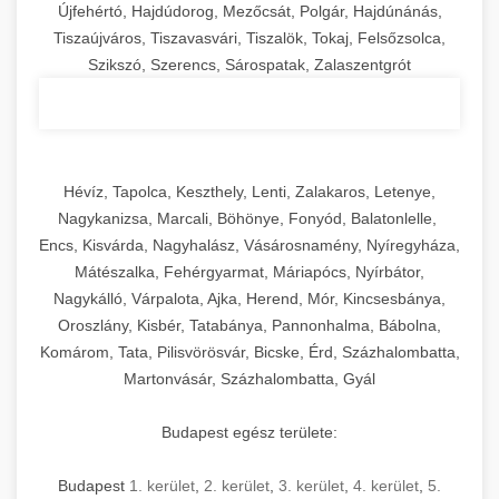
Újfehértó, Hajdúdorog, Mezőcsát, Polgár, Hajdúnánás,
Tiszaújváros, Tiszavasvári, Tiszalök, Tokaj, Felsőzsolca,
Szikszó, Szerencs, Sárospatak, Zalaszentgrót
Hévíz, Tapolca, Keszthely, Lenti, Zalakaros, Letenye,
Nagykanizsa, Marcali, Böhönye, Fonyód, Balatonlelle,
Encs, Kisvárda, Nagyhalász, Vásárosnamény, Nyíregyháza,
Mátészalka, Fehérgyarmat, Máriapócs, Nyírbátor,
Nagykálló, Várpalota, Ajka, Herend, Mór, Kincsesbánya,
Oroszlány, Kisbér, Tatabánya, Pannonhalma, Bábolna,
Komárom, Tata, Pilisvörösvár, Bicske, Érd, Százhalombatta,
Martonvásár, Százhalombatta, Gyál
Budapest egész területe:
Budapest
1. kerület
,
2. kerület
,
3. kerület
,
4. kerület
,
5.