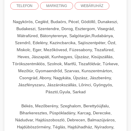
TELEFON
MARKETING
WEBÁRUHÁZ
Nagykörös, Cegléd, Budaörs, Pécel, Gödöllő, Dunakeszi,
Budakeszi, Szentendre, Dorog, Esztergom, Visegrád,
Mátrafüred, Bátonyterenye, Salgótarján,Rudabánya,
Szendrő, Edelény, Kazincbarcika, Sajószentpéter, Ózd,
Miskolc, Eger, Mezőkövesd, Füzesabony, Tiszafüred,
Heves, Jászapáti, Kunhegyes, Újszász, Kisújszállás,
Törökszentmiklós, Szolnok, Martfű, Tiszaföldvár, Túrkeve,
Mezőtúr, Gyomaendrőd, Szarvas, Kunszentmárton,
Csongrád, Abony, Nagykáta, Újszász, Jászberény,
Jászfényszaru, Jászárokszállás, Lőrinci, Gyöngyös,
Pásztó,Gyula, Sarkad
Békés, Mezőberény, Szeghalom, Berettyóújfalu,
Biharkeresztes, Püspökladány, Karcag, Derecske,
Nádudvar, Hajdúszoboszló, Debrecen, Balmazújváros,
Hajdúböszörmény, Téglás, Hajdúhadház, Nyíradony,