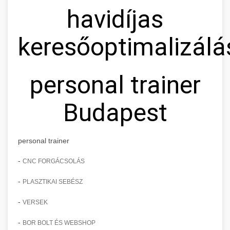
havidíjas
keresőoptimalizálá
personal trainer
Budapest
personal trainer
-
CNC FORGÁCSOLÁS
-
PLASZTIKAI SEBÉSZ
-
VERSEK
-
BOR BOLT ÉS WEBSHOP