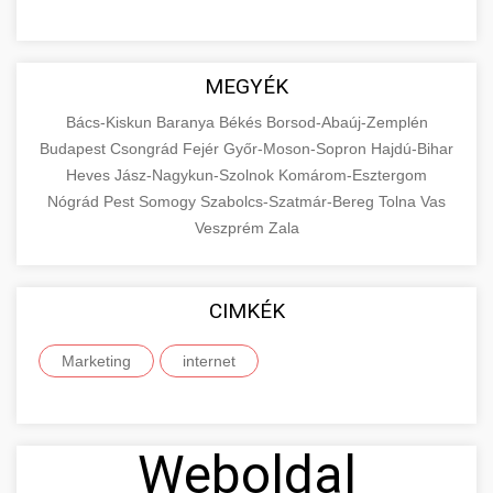
MEGYÉK
Bács-Kiskun
Baranya
Békés
Borsod-Abaúj-Zemplén
Budapest
Csongrád
Fejér
Győr-Moson-Sopron
Hajdú-Bihar
Heves
Jász-Nagykun-Szolnok
Komárom-Esztergom
Nógrád
Pest
Somogy
Szabolcs-Szatmár-Bereg
Tolna
Vas
Veszprém
Zala
CIMKÉK
Marketing
internet
Weboldal