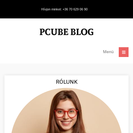
Hívjon minket: +36 70 629 06 90
Menü
RÓLUNK