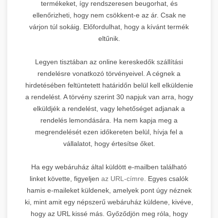
termékeket, így rendszeresen beugorhat, és
ellenőrizheti, hogy nem csökkent-e az ár. Csak ne
várjon túl sokáig. Előfordulhat, hogy a kívánt termék
eltűnik.
Legyen tisztában az online kereskedők szállítási
rendelésre vonatkozó törvényeivel. A cégnek a
hirdetésében feltüntetett határidőn belül kell elküldenie
a rendelést. A törvény szerint 30 napjuk van arra, hogy
elküldjék a rendelést, vagy lehetőséget adjanak a
rendelés lemondására. Ha nem kapja meg a
megrendelését ezen időkereten belül, hívja fel a
vállalatot, hogy értesítse őket.
Ha egy webáruház által küldött e-mailben található
linket követte, figyeljen
az URL-címre.
Egyes csalók
hamis e-maileket küldenek, amelyek pont úgy néznek
ki, mint amit egy népszerű webáruház küldene, kivéve,
hogy az URL kissé más. Győződjön meg róla, hogy