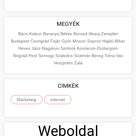
MEGYÉK
Bács-Kiskun
Baranya
Békés
Borsod-Abaúj-Zemplén
Budapest
Csongrád
Fejér
Győr-Moson-Sopron
Hajdú-Bihar
Heves
Jász-Nagykun-Szolnok
Komárom-Esztergom
Nógrád
Pest
Somogy
Szabolcs-Szatmár-Bereg
Tolna
Vas
Veszprém
Zala
CIMKÉK
Marketing
internet
Weboldal