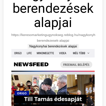
berendezések
alapjai
https://keresomarketingugynokseg.reblog.hu/nagykonyhai-
berendezesek-alapjai
Nagykonyhai berendezések alapjai