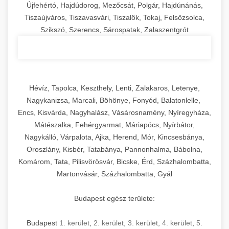
Újfehértó, Hajdúdorog, Mezőcsát, Polgár, Hajdúnánás,
Tiszaújváros, Tiszavasvári, Tiszalök, Tokaj, Felsőzsolca,
Szikszó, Szerencs, Sárospatak, Zalaszentgrót
Hévíz, Tapolca, Keszthely, Lenti, Zalakaros, Letenye,
Nagykanizsa, Marcali, Böhönye, Fonyód, Balatonlelle,
Encs, Kisvárda, Nagyhalász, Vásárosnamény, Nyíregyháza,
Mátészalka, Fehérgyarmat, Máriapócs, Nyírbátor,
Nagykálló, Várpalota, Ajka, Herend, Mór, Kincsesbánya,
Oroszlány, Kisbér, Tatabánya, Pannonhalma, Bábolna,
Komárom, Tata, Pilisvörösvár, Bicske, Érd, Százhalombatta,
Martonvásár, Százhalombatta, Gyál
Budapest egész területe:
Budapest
1. kerület
,
2. kerület
,
3. kerület
,
4. kerület
,
5.