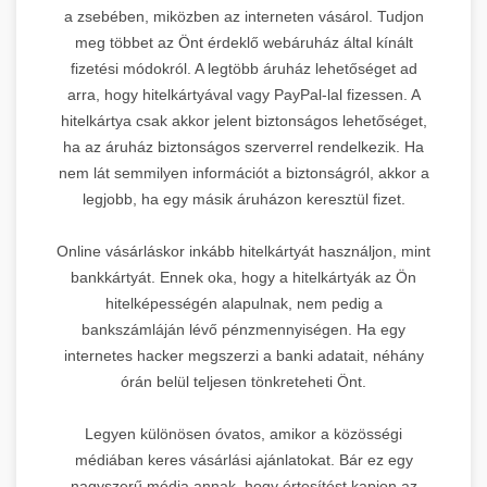
a zsebében, miközben az interneten vásárol. Tudjon
meg többet az Önt érdeklő webáruház által kínált
fizetési módokról. A legtöbb áruház lehetőséget ad
arra, hogy hitelkártyával vagy PayPal-lal fizessen. A
hitelkártya csak akkor jelent biztonságos lehetőséget,
ha az áruház biztonságos szerverrel rendelkezik. Ha
nem lát semmilyen információt a biztonságról, akkor a
legjobb, ha egy másik áruházon keresztül fizet.
Online vásárláskor inkább hitelkártyát használjon, mint
bankkártyát. Ennek oka, hogy a hitelkártyák az Ön
hitelképességén alapulnak, nem pedig a
bankszámláján lévő pénzmennyiségen. Ha egy
internetes hacker megszerzi a banki adatait, néhány
órán belül teljesen tönkreteheti Önt.
Legyen különösen óvatos, amikor a közösségi
médiában keres vásárlási ajánlatokat. Bár ez egy
nagyszerű módja annak, hogy értesítést kapjon az