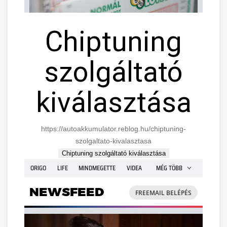
Chiptuning
szolgáltató
kiválasztása
https://autoakkumulator.reblog.hu/chiptuning-
szolgaltato-kivalasztasa
Chiptuning szolgáltató kiválasztása