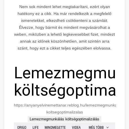
Nem sok mindent lehet megtakarítani, ezért olyan
hatékony ez a cikk. Ha már rendelkezik a megfelelő
ismeretekkel, elkezdheti csökkenteni a számláit.
Élvezze, hogy bármit és mindent megvásárolhat a
weben, miközben a lehető legkevesebbet fizet, mindezt
annak az időnek köszönhetően, amit szintén arra
szánt, hogy ezt a cikket teljes egészében elolvassa.
Lemezmegmunk
költségoptimali
https://anyanyelvinemettanar.reblog.hu/lemezmegmunkalas-
koltsegoptimalizalas
Lemezmegmunkálás költségoptimalizálás