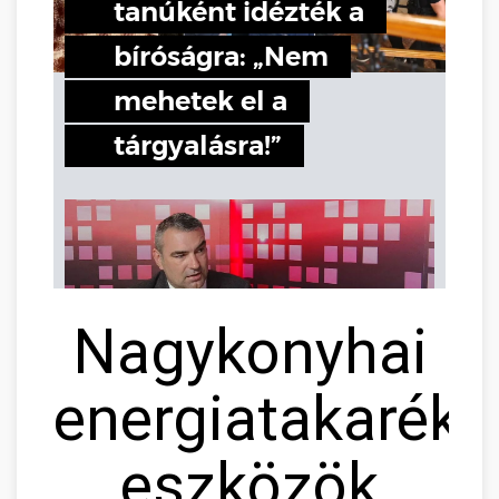
Nagykonyhai
energiatakaréko
eszközök