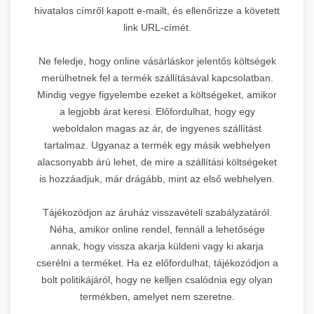
hivatalos címről kapott e-mailt, és ellenőrizze a követett
link URL-címét.
Ne feledje, hogy online vásárláskor jelentős költségek
merülhetnek fel a termék szállításával kapcsolatban.
Mindig vegye figyelembe ezeket a költségeket, amikor
a legjobb árat keresi. Előfordulhat, hogy egy
weboldalon magas az ár, de ingyenes szállítást
tartalmaz. Ugyanaz a termék egy másik webhelyen
alacsonyabb árú lehet, de mire a szállítási költségeket
is hozzáadjuk, már drágább, mint az első webhelyen.
Tájékozódjon az áruház visszavételi szabályzatáról.
Néha, amikor online rendel, fennáll a lehetősége
annak, hogy vissza akarja küldeni vagy ki akarja
cserélni a terméket. Ha ez előfordulhat, tájékozódjon a
bolt politikájáról, hogy ne kelljen csalódnia egy olyan
termékben, amelyet nem szeretne.