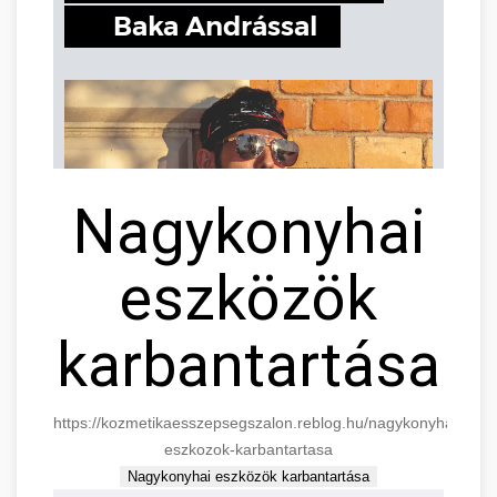
Nagykonyhai
eszközök
karbantartása
https://kozmetikaesszepsegszalon.reblog.hu/nagykonyhai-
eszkozok-karbantartasa
Nagykonyhai eszközök karbantartása