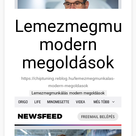
Lemezmegmunk
modern
megoldások
https://chiptuning.reblog.hu/lemezmegmunkalas-
modern-megoldasok
Lemezmegmunkálás modern megoldások