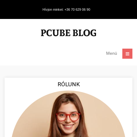
Hívjon minket: +36 70 629 06 90
Menü
RÓLUNK