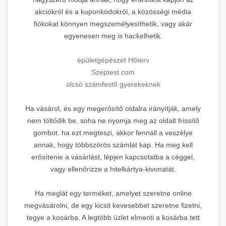
akciókról és a kuponkódokról, a közösségi média
fiókokat könnyen megszemélyesíthetik, vagy akár
egyenesen meg is hackelhetik.
épületgépészet Hőterv
Szeptest.com
olcsó számfestő gyerekeknek
Ha vásárol, és egy megerősítő oldalra irányítják, amely
nem töltődik be, soha ne nyomja meg az oldalt frissítő
gombot. ha ezt megteszi, akkor fennáll a veszélye
annak, hogy többszörös számlát kap. Ha meg kell
erősítenie a vásárlást, lépjen kapcsolatba a céggel,
vagy ellenőrizze a hitelkártya-kivonatát.
Ha meglát egy terméket, amelyet szeretne online
megvásárolni, de egy kicsit kevesebbet szeretne fizetni,
tegye a kosárba. A legtöbb üzlet elmenti a kosárba tett