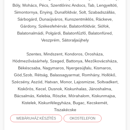
Bóly, Mohács, Pécs, Szentlőrinc Andocs, Tab, Lengyeltóti,
Simontornya, Enying, Dunaföldvár, Solt, Szabadszállás,
Sárbogárd, Dunaújváros, Kunszentmiklós, Ráckeve,
Gárdony, Székesfehérvár, Balatonföldvár, Siófok,
Balatonalmádi, Polgárdi, Balatonfűzfő, Balatonfüred,
Veszprém, Sátoraljaújhely
Szentes, Mindszent, Kondoros, Orosháza,
Hódmezővásárhely, Szeged, Battonya, Mezőkovácsháza,
Békéscsaba, Nagymaros, Nyergesújfalu, Kismaros,
Göd,Szob, Rétság, Balassagyarmat, Romhány, Hollókő,
Szécsény, Aszód, Hatvan, Monor, Lajosmizse, Soltvadkert,
Kiskőrös, Kecel, Dusnok, Kiskunhalas, Jánoshalma,
Bácsalmás, Kelebia, Röszke, Mórahalom, Kiskunmajsa,
Kistelek, Kiskunfélegyháza, Bugac, Kecskemét,
Tiszakécske
WEBÁRUHÁZ KÉSZÍTÉS
OKOSTELEFON