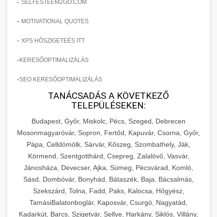
-
SELFESTEEM2GO.COM
-
MOTIVATIONAL QUOTES
-
XPS HŐSZIGETEÉS ITT
-
KERESŐOPTIMALIZÁLÁS
-
SEO KERESŐOPTIMALIZÁLÁS
TANÁCSADÁS A KÖVETKEZŐ
TELEPÜLÉSEKEN:
Budapest, Győr, Miskolc, Pécs, Szeged, Debrecen
Mosonmagyaróvár, Sopron, Fertőd, Kapuvár, Csorna, Győr,
Pápa, Celldömölk, Sárvár, Kőszeg, Szombathely, Ják,
Körmend, Szentgotthárd, Csepreg, Zalalövő, Vasvár,
Jánosháza, Devecser, Ajka, Sümeg, Pécsvárad, Komló,
Sásd, Dombóvár, Bonyhád, Bátaszék, Baja, Bácsalmás,
Szekszárd, Tolna, Fadd, Paks, Kalocsa, Hőgyész,
TamásiBalatonboglár, Kaposvár, Csurgó, Nagyatád,
Kadarkút, Barcs, Szigetvár, Sellye, Harkány, Siklós, Villány,