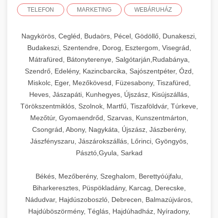
TELEFON
MARKETING
WEBÁRUHÁZ
Nagykörös, Cegléd, Budaörs, Pécel, Gödöllő, Dunakeszi,
Budakeszi, Szentendre, Dorog, Esztergom, Visegrád,
Mátrafüred, Bátonyterenye, Salgótarján,Rudabánya,
Szendrő, Edelény, Kazincbarcika, Sajószentpéter, Ózd,
Miskolc, Eger, Mezőkövesd, Füzesabony, Tiszafüred,
Heves, Jászapáti, Kunhegyes, Újszász, Kisújszállás,
Törökszentmiklós, Szolnok, Martfű, Tiszaföldvár, Túrkeve,
Mezőtúr, Gyomaendrőd, Szarvas, Kunszentmárton,
Csongrád, Abony, Nagykáta, Újszász, Jászberény,
Jászfényszaru, Jászárokszállás, Lőrinci, Gyöngyös,
Pásztó,Gyula, Sarkad
Békés, Mezőberény, Szeghalom, Berettyóújfalu,
Biharkeresztes, Püspökladány, Karcag, Derecske,
Nádudvar, Hajdúszoboszló, Debrecen, Balmazújváros,
Hajdúböszörmény, Téglás, Hajdúhadház, Nyíradony,