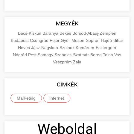
MEGYÉK
Bács-Kiskun
Baranya
Békés
Borsod-Abaúj-Zemplén
Budapest
Csongrád
Fejér
Győr-Moson-Sopron
Hajdú-Bihar
Heves
Jász-Nagykun-Szolnok
Komárom-Esztergom
Nógrád
Pest
Somogy
Szabolcs-Szatmár-Bereg
Tolna
Vas
Veszprém
Zala
CIMKÉK
Marketing
internet
Weboldal