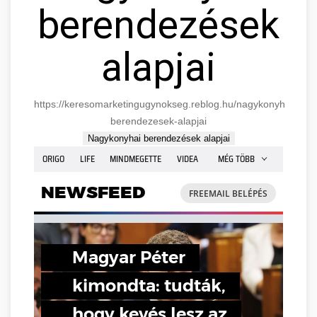
berendezések
alapjai
https://keresomarketingugynokseg.reblog.hu/nagykonyhai-
berendezesek-alapjai
Nagykonyhai berendezések alapjai