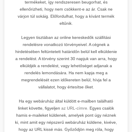
termékeket, így rendszeresen beugorhat, és
ellenőrizheti, hogy nem csökkent-e az ár. Csak ne
várjon túl sokáig. Előfordulhat, hogy a kívánt termék
eltűnik.
Legyen tisztában az online kereskedők szállítási
rendelésre vonatkozó törvényeivel. A cégnek a
hirdetésében feltüntetett határidőn belül kell elküldenie
a rendelést. A törvény szerint 30 napjuk van arra, hogy
elküldjék a rendelést, vagy lehetőséget adjanak a
rendelés lemondására. Ha nem kapja meg a
megrendelését ezen időkereten belül, hívja fel a
vállalatot, hogy értesítse őket.
Ha egy webáruház által küldött e-mailben található
linket követte, figyeljen
az URL-címre.
Egyes csalók
hamis e-maileket küldenek, amelyek pont úgy néznek
ki, mint amit egy népszerű webáruház küldene, kivéve,
hogy az URL kissé más. Győződjön meg róla, hogy