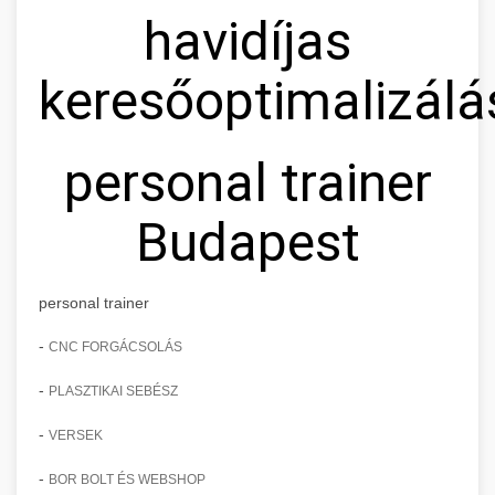
havidíjas
keresőoptimalizálá
personal trainer
Budapest
personal trainer
-
CNC FORGÁCSOLÁS
-
PLASZTIKAI SEBÉSZ
-
VERSEK
-
BOR BOLT ÉS WEBSHOP