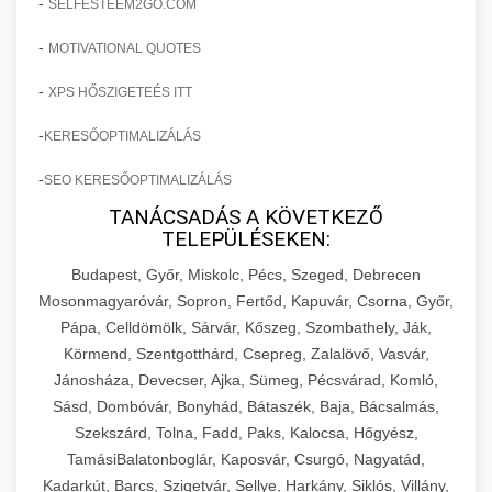
-
SELFESTEEM2GO.COM
-
MOTIVATIONAL QUOTES
-
XPS HŐSZIGETEÉS ITT
-
KERESŐOPTIMALIZÁLÁS
-
SEO KERESŐOPTIMALIZÁLÁS
TANÁCSADÁS A KÖVETKEZŐ
TELEPÜLÉSEKEN:
Budapest, Győr, Miskolc, Pécs, Szeged, Debrecen
Mosonmagyaróvár, Sopron, Fertőd, Kapuvár, Csorna, Győr,
Pápa, Celldömölk, Sárvár, Kőszeg, Szombathely, Ják,
Körmend, Szentgotthárd, Csepreg, Zalalövő, Vasvár,
Jánosháza, Devecser, Ajka, Sümeg, Pécsvárad, Komló,
Sásd, Dombóvár, Bonyhád, Bátaszék, Baja, Bácsalmás,
Szekszárd, Tolna, Fadd, Paks, Kalocsa, Hőgyész,
TamásiBalatonboglár, Kaposvár, Csurgó, Nagyatád,
Kadarkút, Barcs, Szigetvár, Sellye, Harkány, Siklós, Villány,