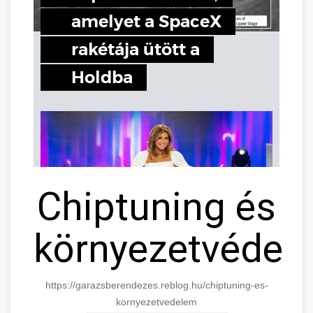
Chiptuning és
környezetvédel
https://garazsberendezes.reblog.hu/chiptuning-es-
kornyezetvedelem