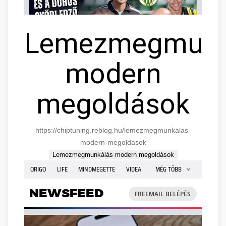
Lemezmegmunk
modern
megoldások
https://chiptuning.reblog.hu/lemezmegmunkalas-
modern-megoldasok
Lemezmegmunkálás modern megoldások