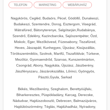
TELEFON
MARKETING
WEBÁRUHÁZ
Nagykörös, Cegléd, Budaörs, Pécel, Gödöllő, Dunakeszi,
Budakeszi, Szentendre, Dorog, Esztergom, Visegrád,
Mátrafüred, Bátonyterenye, Salgótarján,Rudabánya,
Szendrő, Edelény, Kazincbarcika, Sajószentpéter, Ózd,
Miskolc, Eger, Mezőkövesd, Füzesabony, Tiszafüred,
Heves, Jászapáti, Kunhegyes, Újszász, Kisújszállás,
Törökszentmiklós, Szolnok, Martfű, Tiszaföldvár, Túrkeve,
Mezőtúr, Gyomaendrőd, Szarvas, Kunszentmárton,
Csongrád, Abony, Nagykáta, Újszász, Jászberény,
Jászfényszaru, Jászárokszállás, Lőrinci, Gyöngyös,
Pásztó,Gyula, Sarkad
Békés, Mezőberény, Szeghalom, Berettyóújfalu,
Biharkeresztes, Püspökladány, Karcag, Derecske,
Nádudvar, Hajdúszoboszló, Debrecen, Balmazújváros,
Hajdúböszörmény, Téglás, Hajdúhadház, Nyíradony,