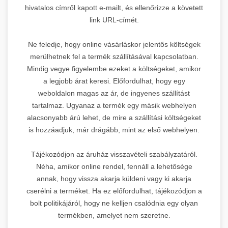
hivatalos címről kapott e-mailt, és ellenőrizze a követett
link URL-címét.
Ne feledje, hogy online vásárláskor jelentős költségek
merülhetnek fel a termék szállításával kapcsolatban.
Mindig vegye figyelembe ezeket a költségeket, amikor
a legjobb árat keresi. Előfordulhat, hogy egy
weboldalon magas az ár, de ingyenes szállítást
tartalmaz. Ugyanaz a termék egy másik webhelyen
alacsonyabb árú lehet, de mire a szállítási költségeket
is hozzáadjuk, már drágább, mint az első webhelyen.
Tájékozódjon az áruház visszavételi szabályzatáról.
Néha, amikor online rendel, fennáll a lehetősége
annak, hogy vissza akarja küldeni vagy ki akarja
cserélni a terméket. Ha ez előfordulhat, tájékozódjon a
bolt politikájáról, hogy ne kelljen csalódnia egy olyan
termékben, amelyet nem szeretne.