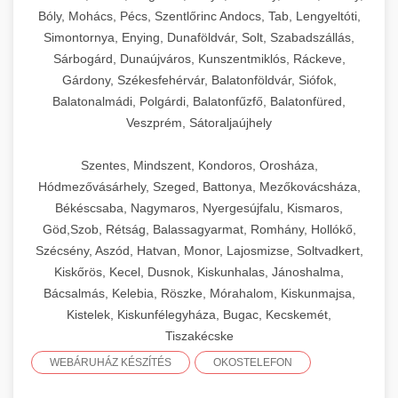
Bóly, Mohács, Pécs, Szentlőrinc Andocs, Tab, Lengyeltóti,
Simontornya, Enying, Dunaföldvár, Solt, Szabadszállás,
Sárbogárd, Dunaújváros, Kunszentmiklós, Ráckeve,
Gárdony, Székesfehérvár, Balatonföldvár, Siófok,
Balatonalmádi, Polgárdi, Balatonfűzfő, Balatonfüred,
Veszprém, Sátoraljaújhely
Szentes, Mindszent, Kondoros, Orosháza,
Hódmezővásárhely, Szeged, Battonya, Mezőkovácsháza,
Békéscsaba, Nagymaros, Nyergesújfalu, Kismaros,
Göd,Szob, Rétság, Balassagyarmat, Romhány, Hollókő,
Szécsény, Aszód, Hatvan, Monor, Lajosmizse, Soltvadkert,
Kiskőrös, Kecel, Dusnok, Kiskunhalas, Jánoshalma,
Bácsalmás, Kelebia, Röszke, Mórahalom, Kiskunmajsa,
Kistelek, Kiskunfélegyháza, Bugac, Kecskemét,
Tiszakécske
WEBÁRUHÁZ KÉSZÍTÉS
OKOSTELEFON