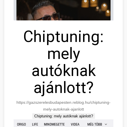
Chiptuning:
mely
autóknak
ajánlott?
https://gazszerelesbudapesten.reblog.hu/chiptuning-
mely-autoknak-ajanlott
Chiptuning: mely autóknak ajánlott?