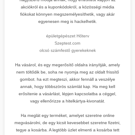
akciókról és a kuponkódokról, a közösségi média
fiókokat könnyen megszemélyesíthetik, vagy akár
egyenesen meg is hackelhetik.
épületgépészet Hőterv
Szeptest.com
olcsó számfestő gyerekeknek
Ha vásárol, és egy megerősítő oldalra irányítják, amely
nem töltődik be, soha ne nyomja meg az oldalt frissítő
gombot. ha ezt megteszi, akkor fennáll a veszélye
annak, hogy többszörös számlát kap. Ha meg kell
erősítenie a vásárlást, lépjen kapcsolatba a céggel,
vagy ellenőrizze a hitelkártya-kivonatát.
Ha meglát egy terméket, amelyet szeretne online
megvásárolni, de egy kicsit kevesebbet szeretne fizetni,
tegye a kosárba. A legtöbb üzlet elmenti a kosárba tett