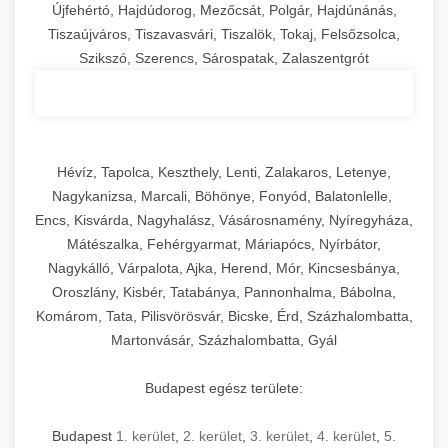
Újfehértó, Hajdúdorog, Mezőcsát, Polgár, Hajdúnánás,
Tiszaújváros, Tiszavasvári, Tiszalök, Tokaj, Felsőzsolca,
Szikszó, Szerencs, Sárospatak, Zalaszentgrót
Hévíz, Tapolca, Keszthely, Lenti, Zalakaros, Letenye,
Nagykanizsa, Marcali, Böhönye, Fonyód, Balatonlelle,
Encs, Kisvárda, Nagyhalász, Vásárosnamény, Nyíregyháza,
Mátészalka, Fehérgyarmat, Máriapócs, Nyírbátor,
Nagykálló, Várpalota, Ajka, Herend, Mór, Kincsesbánya,
Oroszlány, Kisbér, Tatabánya, Pannonhalma, Bábolna,
Komárom, Tata, Pilisvörösvár, Bicske, Érd, Százhalombatta,
Martonvásár, Százhalombatta, Gyál
Budapest egész területe:
Budapest
1. kerület
,
2. kerület
,
3. kerület
,
4. kerület
,
5.