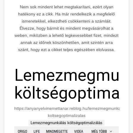
Nem sok mindent lehet megtakarítani, ezért olyan
hatékony ez a cikk. Ha már rendelkezik a megfelelő
ismeretekkel, elkezdheti csökkenteni a számláit.
Élvezze, hogy bármit és mindent megvásárolhat a
weben, miközben a lehető legkevesebbet fizet, mindezt
annak az időnek köszönhetően, amit szintén arra
szánt, hogy ezt a cikket teljes egészében elolvassa.
Lemezmegmunk
költségoptimali
https://anyanyelvinemettanar.reblog.hu/lemezmegmunkalas-
koltsegoptimalizalas
Lemezmegmunkálás költségoptimalizálás