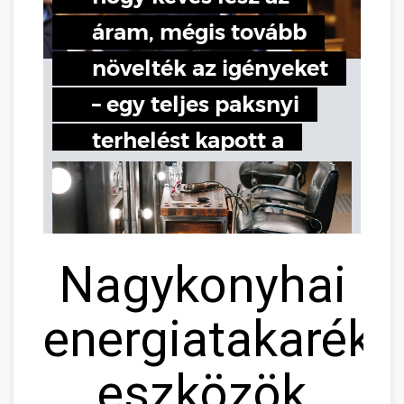
Nagykonyhai
energiatakaréko
eszközök