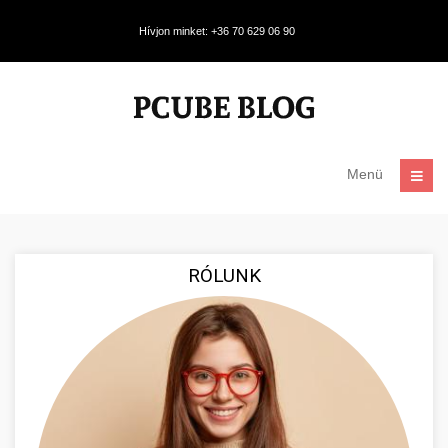
Hívjon minket: +36 70 629 06 90
Menü
RÓLUNK