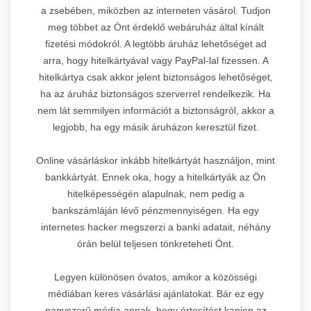
a zsebében, miközben az interneten vásárol. Tudjon
meg többet az Önt érdeklő webáruház által kínált
fizetési módokról. A legtöbb áruház lehetőséget ad
arra, hogy hitelkártyával vagy PayPal-lal fizessen. A
hitelkártya csak akkor jelent biztonságos lehetőséget,
ha az áruház biztonságos szerverrel rendelkezik. Ha
nem lát semmilyen információt a biztonságról, akkor a
legjobb, ha egy másik áruházon keresztül fizet.
Online vásárláskor inkább hitelkártyát használjon, mint
bankkártyát. Ennek oka, hogy a hitelkártyák az Ön
hitelképességén alapulnak, nem pedig a
bankszámláján lévő pénzmennyiségen. Ha egy
internetes hacker megszerzi a banki adatait, néhány
órán belül teljesen tönkreteheti Önt.
Legyen különösen óvatos, amikor a közösségi
médiában keres vásárlási ajánlatokat. Bár ez egy
nagyszerű módja annak, hogy értesítést kapjon az