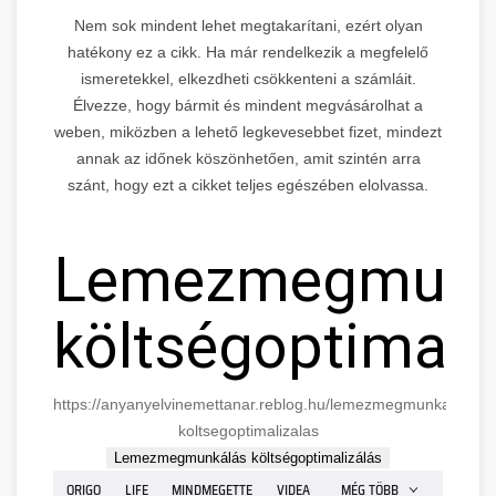
Nem sok mindent lehet megtakarítani, ezért olyan
hatékony ez a cikk. Ha már rendelkezik a megfelelő
ismeretekkel, elkezdheti csökkenteni a számláit.
Élvezze, hogy bármit és mindent megvásárolhat a
weben, miközben a lehető legkevesebbet fizet, mindezt
annak az időnek köszönhetően, amit szintén arra
szánt, hogy ezt a cikket teljes egészében elolvassa.
Lemezmegmunk
költségoptimali
https://anyanyelvinemettanar.reblog.hu/lemezmegmunkalas-
koltsegoptimalizalas
Lemezmegmunkálás költségoptimalizálás