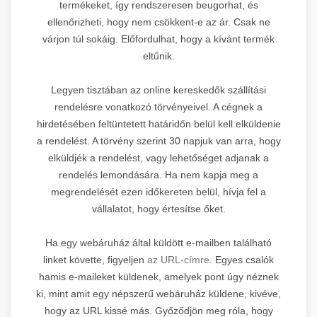
termékeket, így rendszeresen beugorhat, és
ellenőrizheti, hogy nem csökkent-e az ár. Csak ne
várjon túl sokáig. Előfordulhat, hogy a kívánt termék
eltűnik.
Legyen tisztában az online kereskedők szállítási
rendelésre vonatkozó törvényeivel. A cégnek a
hirdetésében feltüntetett határidőn belül kell elküldenie
a rendelést. A törvény szerint 30 napjuk van arra, hogy
elküldjék a rendelést, vagy lehetőséget adjanak a
rendelés lemondására. Ha nem kapja meg a
megrendelését ezen időkereten belül, hívja fel a
vállalatot, hogy értesítse őket.
Ha egy webáruház által küldött e-mailben található
linket követte, figyeljen
az URL-címre.
Egyes csalók
hamis e-maileket küldenek, amelyek pont úgy néznek
ki, mint amit egy népszerű webáruház küldene, kivéve,
hogy az URL kissé más. Győződjön meg róla, hogy