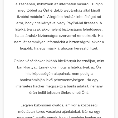
a zsebében, miközben az interneten vásárol. Tudjon
meg többet az Önt érdeklő webáruház által kínált
fizetési módokról. A legtöbb áruház lehetőséget ad
arra, hogy hitelkártyával vagy PayPal-lal fizessen. A
hitelkártya csak akkor jelent biztonságos lehetőséget,
ha az áruház biztonságos szerverrel rendelkezik. Ha
nem lát semmilyen információt a biztonságról, akkor a
legjobb, ha egy másik áruházon keresztül fizet.
Online vásárláskor inkább hitelkártyát használjon, mint
bankkártyát. Ennek oka, hogy a hitelkártyák az Ön
hitelképességén alapulnak, nem pedig a
bankszámláján lévő pénzmennyiségen. Ha egy
internetes hacker megszerzi a banki adatait, néhány
órán belül teljesen tönkreteheti Önt.
Legyen különösen óvatos, amikor a közösségi
médiában keres vásárlási ajánlatokat. Bár ez egy
nagyszerű módja annak, hogy értesítést kapjon az