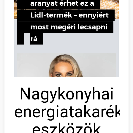
Nagykonyhai
energiatakaréko
eszközök