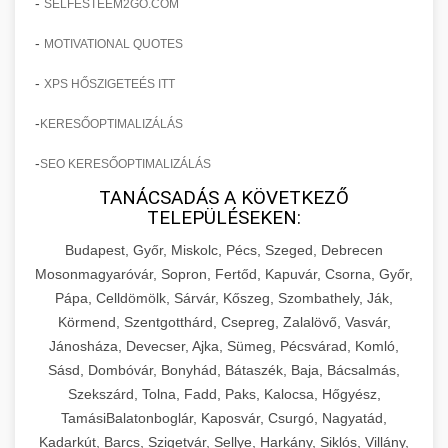
-
SELFESTEEM2GO.COM
-
MOTIVATIONAL QUOTES
-
XPS HŐSZIGETEÉS ITT
-
KERESŐOPTIMALIZÁLÁS
-
SEO KERESŐOPTIMALIZÁLÁS
TANÁCSADÁS A KÖVETKEZŐ
TELEPÜLÉSEKEN:
Budapest, Győr, Miskolc, Pécs, Szeged, Debrecen
Mosonmagyaróvár, Sopron, Fertőd, Kapuvár, Csorna, Győr,
Pápa, Celldömölk, Sárvár, Kőszeg, Szombathely, Ják,
Körmend, Szentgotthárd, Csepreg, Zalalövő, Vasvár,
Jánosháza, Devecser, Ajka, Sümeg, Pécsvárad, Komló,
Sásd, Dombóvár, Bonyhád, Bátaszék, Baja, Bácsalmás,
Szekszárd, Tolna, Fadd, Paks, Kalocsa, Hőgyész,
TamásiBalatonboglár, Kaposvár, Csurgó, Nagyatád,
Kadarkút, Barcs, Szigetvár, Sellye, Harkány, Siklós, Villány,