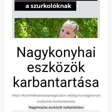
Nagykonyhai
eszközök
karbantartása
https://kozmetikaesszepsegszalon.reblog.hu/nagykonyhai-
eszkozok-karbantartasa
Nagykonyhai eszközök karbantartása