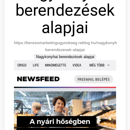
berendezések
alapjai
https://keresomarketingugynokseg.reblog.hu/nagykonyhai-
berendezesek-alapjai
Nagykonyhai berendezések alapjai