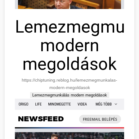
Lemezmegmunk
modern
megoldások
https://chiptuning.reblog.hu/lemezmegmunkalas-
modern-megoldasok
Lemezmegmunkálás modern megoldások