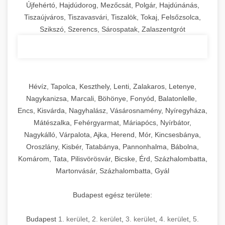
Újfehértó, Hajdúdorog, Mezőcsát, Polgár, Hajdúnánás,
Tiszaújváros, Tiszavasvári, Tiszalök, Tokaj, Felsőzsolca,
Szikszó, Szerencs, Sárospatak, Zalaszentgrót
Hévíz, Tapolca, Keszthely, Lenti, Zalakaros, Letenye,
Nagykanizsa, Marcali, Böhönye, Fonyód, Balatonlelle,
Encs, Kisvárda, Nagyhalász, Vásárosnamény, Nyíregyháza,
Mátészalka, Fehérgyarmat, Máriapócs, Nyírbátor,
Nagykálló, Várpalota, Ajka, Herend, Mór, Kincsesbánya,
Oroszlány, Kisbér, Tatabánya, Pannonhalma, Bábolna,
Komárom, Tata, Pilisvörösvár, Bicske, Érd, Százhalombatta,
Martonvásár, Százhalombatta, Gyál
Budapest egész területe:
Budapest
1. kerület
,
2. kerület
,
3. kerület
,
4. kerület
,
5.