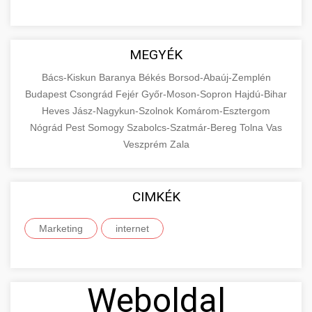
MEGYÉK
Bács-Kiskun
Baranya
Békés
Borsod-Abaúj-Zemplén
Budapest
Csongrád
Fejér
Győr-Moson-Sopron
Hajdú-Bihar
Heves
Jász-Nagykun-Szolnok
Komárom-Esztergom
Nógrád
Pest
Somogy
Szabolcs-Szatmár-Bereg
Tolna
Vas
Veszprém
Zala
CIMKÉK
Marketing
internet
Weboldal