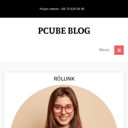
Hívjon minket: +36 70 629 06 90
Menü
RÓLUNK