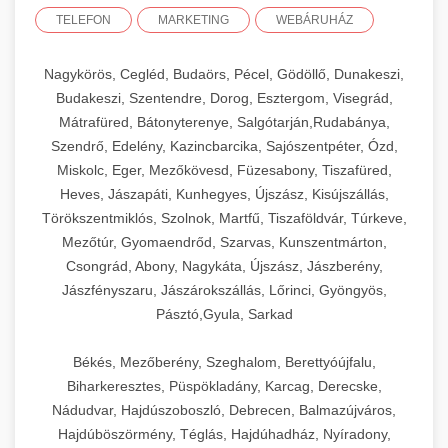
TELEFON
MARKETING
WEBÁRUHÁZ
Nagykörös, Cegléd, Budaörs, Pécel, Gödöllő, Dunakeszi,
Budakeszi, Szentendre, Dorog, Esztergom, Visegrád,
Mátrafüred, Bátonyterenye, Salgótarján,Rudabánya,
Szendrő, Edelény, Kazincbarcika, Sajószentpéter, Ózd,
Miskolc, Eger, Mezőkövesd, Füzesabony, Tiszafüred,
Heves, Jászapáti, Kunhegyes, Újszász, Kisújszállás,
Törökszentmiklós, Szolnok, Martfű, Tiszaföldvár, Túrkeve,
Mezőtúr, Gyomaendrőd, Szarvas, Kunszentmárton,
Csongrád, Abony, Nagykáta, Újszász, Jászberény,
Jászfényszaru, Jászárokszállás, Lőrinci, Gyöngyös,
Pásztó,Gyula, Sarkad
Békés, Mezőberény, Szeghalom, Berettyóújfalu,
Biharkeresztes, Püspökladány, Karcag, Derecske,
Nádudvar, Hajdúszoboszló, Debrecen, Balmazújváros,
Hajdúböszörmény, Téglás, Hajdúhadház, Nyíradony,