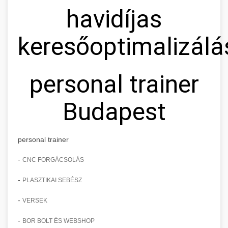
havidíjas
keresőoptimalizálá
personal trainer
Budapest
personal trainer
-
CNC FORGÁCSOLÁS
-
PLASZTIKAI SEBÉSZ
-
VERSEK
-
BOR BOLT ÉS WEBSHOP