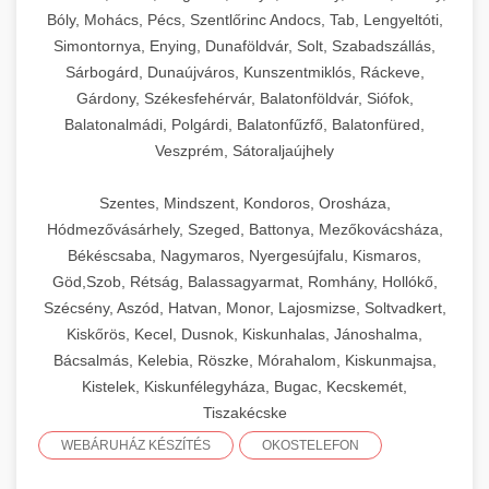
Bóly, Mohács, Pécs, Szentlőrinc Andocs, Tab, Lengyeltóti,
Simontornya, Enying, Dunaföldvár, Solt, Szabadszállás,
Sárbogárd, Dunaújváros, Kunszentmiklós, Ráckeve,
Gárdony, Székesfehérvár, Balatonföldvár, Siófok,
Balatonalmádi, Polgárdi, Balatonfűzfő, Balatonfüred,
Veszprém, Sátoraljaújhely
Szentes, Mindszent, Kondoros, Orosháza,
Hódmezővásárhely, Szeged, Battonya, Mezőkovácsháza,
Békéscsaba, Nagymaros, Nyergesújfalu, Kismaros,
Göd,Szob, Rétság, Balassagyarmat, Romhány, Hollókő,
Szécsény, Aszód, Hatvan, Monor, Lajosmizse, Soltvadkert,
Kiskőrös, Kecel, Dusnok, Kiskunhalas, Jánoshalma,
Bácsalmás, Kelebia, Röszke, Mórahalom, Kiskunmajsa,
Kistelek, Kiskunfélegyháza, Bugac, Kecskemét,
Tiszakécske
WEBÁRUHÁZ KÉSZÍTÉS
OKOSTELEFON