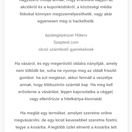
akciókról és a kuponkódokról, a közösségi média
fiókokat könnyen megszemélyesíthetik, vagy akár
egyenesen meg is hackelhetik.
épületgépészet Hőterv
Szeptest.com
olcsó számfestő gyerekeknek
Ha vásárol, és egy megerősítő oldalra irányítják, amely
nem töltődik be, soha ne nyomja meg az oldalt frissítő
gombot. ha ezt megteszi, akkor fennáll a veszélye
annak, hogy többszörös számlát kap. Ha meg kell
erősítenie a vásárlást, lépjen kapcsolatba a céggel,
vagy ellenőrizze a hitelkártya-kivonatát.
Ha meglát egy terméket, amelyet szeretne online
megvásárolni, de egy kicsit kevesebbet szeretne fizetni,
tegye a kosárba. A legtöbb üzlet elmenti a kosárba tett