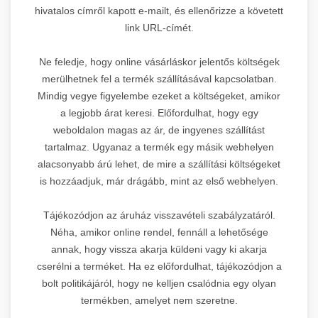
hivatalos címről kapott e-mailt, és ellenőrizze a követett
link URL-címét.
Ne feledje, hogy online vásárláskor jelentős költségek
merülhetnek fel a termék szállításával kapcsolatban.
Mindig vegye figyelembe ezeket a költségeket, amikor
a legjobb árat keresi. Előfordulhat, hogy egy
weboldalon magas az ár, de ingyenes szállítást
tartalmaz. Ugyanaz a termék egy másik webhelyen
alacsonyabb árú lehet, de mire a szállítási költségeket
is hozzáadjuk, már drágább, mint az első webhelyen.
Tájékozódjon az áruház visszavételi szabályzatáról.
Néha, amikor online rendel, fennáll a lehetősége
annak, hogy vissza akarja küldeni vagy ki akarja
cserélni a terméket. Ha ez előfordulhat, tájékozódjon a
bolt politikájáról, hogy ne kelljen csalódnia egy olyan
termékben, amelyet nem szeretne.