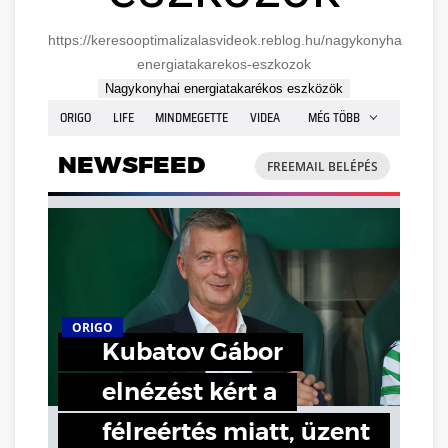
https://keresooptimalizalasvideok.reblog.hu/nagykonyhai-
energiatakarekos-eszkozok
Nagykonyhai energiatakarékos eszközök