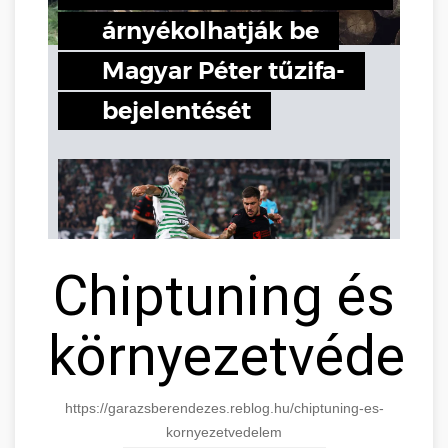
Chiptuning és
környezetvédel
https://garazsberendezes.reblog.hu/chiptuning-es-
kornyezetvedelem