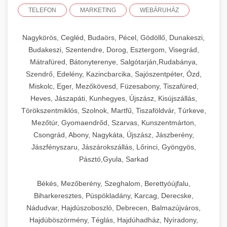
TELEFON
MARKETING
WEBÁRUHÁZ
Nagykörös, Cegléd, Budaörs, Pécel, Gödöllő, Dunakeszi,
Budakeszi, Szentendre, Dorog, Esztergom, Visegrád,
Mátrafüred, Bátonyterenye, Salgótarján,Rudabánya,
Szendrő, Edelény, Kazincbarcika, Sajószentpéter, Ózd,
Miskolc, Eger, Mezőkövesd, Füzesabony, Tiszafüred,
Heves, Jászapáti, Kunhegyes, Újszász, Kisújszállás,
Törökszentmiklós, Szolnok, Martfű, Tiszaföldvár, Túrkeve,
Mezőtúr, Gyomaendrőd, Szarvas, Kunszentmárton,
Csongrád, Abony, Nagykáta, Újszász, Jászberény,
Jászfényszaru, Jászárokszállás, Lőrinci, Gyöngyös,
Pásztó,Gyula, Sarkad
Békés, Mezőberény, Szeghalom, Berettyóújfalu,
Biharkeresztes, Püspökladány, Karcag, Derecske,
Nádudvar, Hajdúszoboszló, Debrecen, Balmazújváros,
Hajdúböszörmény, Téglás, Hajdúhadház, Nyíradony,