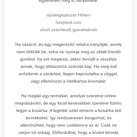
egyenesen meg is hackelhetik.
épületgépészet Hőterv
Szeptest.com
olcsó számfestő gyerekeknek
Ha vásárol, és egy megerősítő oldalra irányítják, amely
nem töltődik be, soha ne nyomja meg az oldalt frissítő
gombot. ha ezt megteszi, akkor fennáll a veszélye
annak, hogy többszörös számlát kap. Ha meg kell
erősítenie a vásárlást, lépjen kapcsolatba a céggel,
vagy ellenőrizze a hitelkártya-kivonatát.
Ha meglát egy terméket, amelyet szeretne online
megvásárolni, de egy kicsit kevesebbet szeretne fizetni,
tegye a kosárba. A legtöbb üzlet elmenti a kosárba tett
termékeket, így rendszeresen beugorhat, és
ellenőrizheti, hogy nem csökkent-e az ár. Csak ne
várjon túl sokáig. Előfordulhat, hogy a kívánt termék