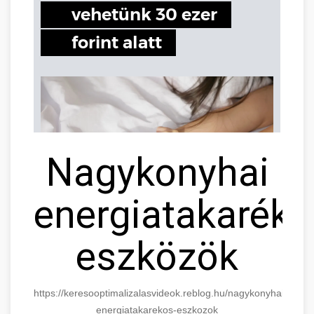
Nagykonyhai
energiatakaréko
eszközök
https://keresooptimalizalasvideok.reblog.hu/nagykonyhai-
energiatakarekos-eszkozok