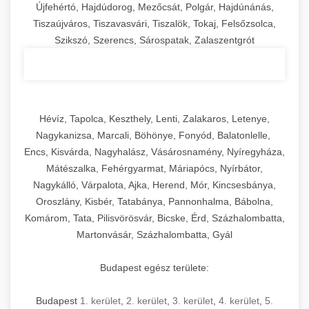
Újfehértó, Hajdúdorog, Mezőcsát, Polgár, Hajdúnánás,
Tiszaújváros, Tiszavasvári, Tiszalök, Tokaj, Felsőzsolca,
Szikszó, Szerencs, Sárospatak, Zalaszentgrót
Hévíz, Tapolca, Keszthely, Lenti, Zalakaros, Letenye,
Nagykanizsa, Marcali, Böhönye, Fonyód, Balatonlelle,
Encs, Kisvárda, Nagyhalász, Vásárosnamény, Nyíregyháza,
Mátészalka, Fehérgyarmat, Máriapócs, Nyírbátor,
Nagykálló, Várpalota, Ajka, Herend, Mór, Kincsesbánya,
Oroszlány, Kisbér, Tatabánya, Pannonhalma, Bábolna,
Komárom, Tata, Pilisvörösvár, Bicske, Érd, Százhalombatta,
Martonvásár, Százhalombatta, Gyál
Budapest egész területe:
Budapest
1. kerület
,
2. kerület
,
3. kerület
,
4. kerület
,
5.