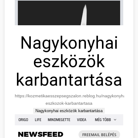
Nagykonyhai
eszközök
karbantartása
https://kozmetikaesszepsegszalon.reblog.hu/nagykonyhai-
eszkozok-karbantartasa
Nagykonyhai eszközök karbantartása