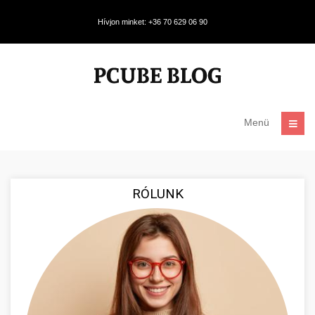
Hívjon minket: +36 70 629 06 90
Menü
RÓLUNK