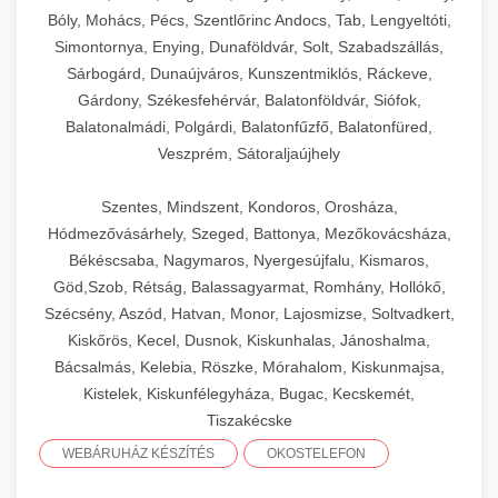
Bóly, Mohács, Pécs, Szentlőrinc Andocs, Tab, Lengyeltóti,
Simontornya, Enying, Dunaföldvár, Solt, Szabadszállás,
Sárbogárd, Dunaújváros, Kunszentmiklós, Ráckeve,
Gárdony, Székesfehérvár, Balatonföldvár, Siófok,
Balatonalmádi, Polgárdi, Balatonfűzfő, Balatonfüred,
Veszprém, Sátoraljaújhely
Szentes, Mindszent, Kondoros, Orosháza,
Hódmezővásárhely, Szeged, Battonya, Mezőkovácsháza,
Békéscsaba, Nagymaros, Nyergesújfalu, Kismaros,
Göd,Szob, Rétság, Balassagyarmat, Romhány, Hollókő,
Szécsény, Aszód, Hatvan, Monor, Lajosmizse, Soltvadkert,
Kiskőrös, Kecel, Dusnok, Kiskunhalas, Jánoshalma,
Bácsalmás, Kelebia, Röszke, Mórahalom, Kiskunmajsa,
Kistelek, Kiskunfélegyháza, Bugac, Kecskemét,
Tiszakécske
WEBÁRUHÁZ KÉSZÍTÉS
OKOSTELEFON