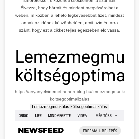
ismeretekkel, elkezdheti csökkenteni a számláit.
Élvezze, hogy bármit és mindent megvásárolhat a
weben, miközben a lehető legkevesebbet fizet, mindezt
annak az időnek köszönhetően, amit szintén arra
szánt, hogy ezt a cikket teljes egészében elolvassa.
Lemezmegmunk
költségoptimali
https://anyanyelvinemettanar.reblog.hu/lemezmegmunkalas-
koltsegoptimalizalas
Lemezmegmunkálás költségoptimalizálás