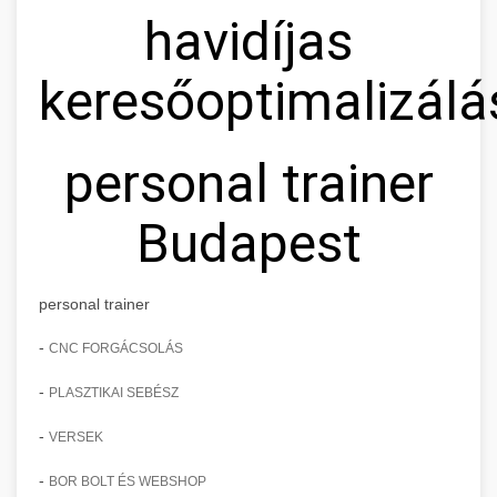
havidíjas
keresőoptimalizálá
personal trainer
Budapest
personal trainer
-
CNC FORGÁCSOLÁS
-
PLASZTIKAI SEBÉSZ
-
VERSEK
-
BOR BOLT ÉS WEBSHOP