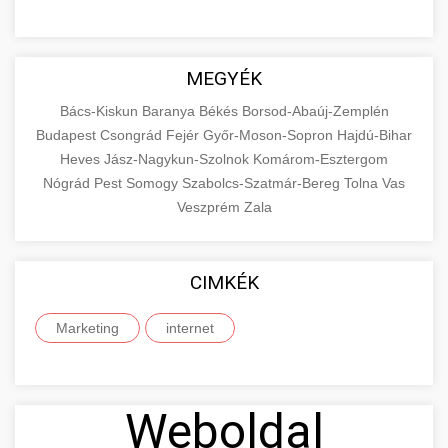
MEGYÉK
Bács-Kiskun
Baranya
Békés
Borsod-Abaúj-Zemplén
Budapest
Csongrád
Fejér
Győr-Moson-Sopron
Hajdú-Bihar
Heves
Jász-Nagykun-Szolnok
Komárom-Esztergom
Nógrád
Pest
Somogy
Szabolcs-Szatmár-Bereg
Tolna
Vas
Veszprém
Zala
CIMKÉK
Marketing
internet
Weboldal