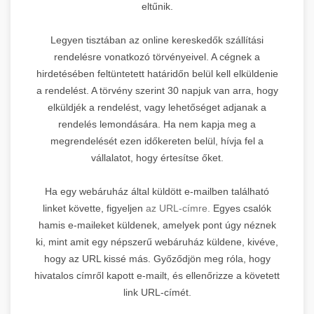
eltűnik.
Legyen tisztában az online kereskedők szállítási
rendelésre vonatkozó törvényeivel. A cégnek a
hirdetésében feltüntetett határidőn belül kell elküldenie
a rendelést. A törvény szerint 30 napjuk van arra, hogy
elküldjék a rendelést, vagy lehetőséget adjanak a
rendelés lemondására. Ha nem kapja meg a
megrendelését ezen időkereten belül, hívja fel a
vállalatot, hogy értesítse őket.
Ha egy webáruház által küldött e-mailben található
linket követte, figyeljen
az URL-címre.
Egyes csalók
hamis e-maileket küldenek, amelyek pont úgy néznek
ki, mint amit egy népszerű webáruház küldene, kivéve,
hogy az URL kissé más. Győződjön meg róla, hogy
hivatalos címről kapott e-mailt, és ellenőrizze a követett
link URL-címét.