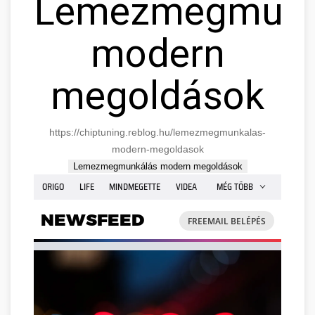
Lemezmegmunk
modern
megoldások
https://chiptuning.reblog.hu/lemezmegmunkalas-
modern-megoldasok
Lemezmegmunkálás modern megoldások