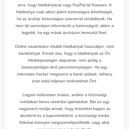
arra, hogy hitelkártyával vagy PayPal-lal fizessen. A
hitelkártya csak akkor jelent biztonságos lehetőséget,
ha az áruház biztonságos szerverrel rendelkezik. Ha
nem lát semmilyen információt a biztonságról, akkor a
legjobb, ha egy másik áruházon keresztül fizet.
Online vásárláskor inkább hitelkártyát használjon, mint
bankkártyát. Ennek oka, hogy a hitelkártyák az Ön
hitelképességén alapulnak, nem pedig a
bankszámláján lévő pénzmennyiségen. Ha egy
internetes hacker megszerzi a banki adatait, néhány
órán belül teljesen tönkreteheti Önt.
Legyen különösen óvatos, amikor a közösségi
médiában keres vásárlási ajánlatokat. Bár ez egy
nagyszerű módja annak, hogy értesítést kapjon az
akciókról és a kuponkódokról, a közösségi média
fiókokat könnyen megszemélyesíthetik, vagy akár