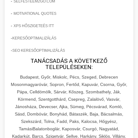
-
SELFESTEEM2GO.COM
-
MOTIVATIONAL QUOTES
-
XPS HŐSZIGETEÉS ITT
-
KERESŐOPTIMALIZÁLÁS
-
SEO KERESŐOPTIMALIZÁLÁS
TANÁCSADÁS A KÖVETKEZŐ
TELEPÜLÉSEKEN:
Budapest, Győr, Miskolc, Pécs, Szeged, Debrecen
Mosonmagyaróvár, Sopron, Fertőd, Kapuvár, Csorna, Győr,
Pápa, Celldömölk, Sárvár, Kőszeg, Szombathely, Ják,
Körmend, Szentgotthárd, Csepreg, Zalalövő, Vasvár,
Jánosháza, Devecser, Ajka, Sümeg, Pécsvárad, Komló,
Sásd, Dombóvár, Bonyhád, Bátaszék, Baja, Bácsalmás,
Szekszárd, Tolna, Fadd, Paks, Kalocsa, Hőgyész,
TamásiBalatonboglár, Kaposvár, Csurgó, Nagyatád,
Kadarkút, Barcs, Szigetvár, Sellye, Harkány, Siklós, Villány,