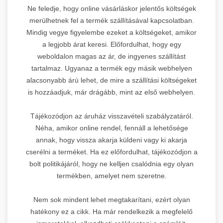
Ne feledje, hogy online vásárláskor jelentős költségek
merülhetnek fel a termék szállításával kapcsolatban.
Mindig vegye figyelembe ezeket a költségeket, amikor
a legjobb árat keresi. Előfordulhat, hogy egy
weboldalon magas az ár, de ingyenes szállítást
tartalmaz. Ugyanaz a termék egy másik webhelyen
alacsonyabb árú lehet, de mire a szállítási költségeket
is hozzáadjuk, már drágább, mint az első webhelyen.
Tájékozódjon az áruház visszavételi szabályzatáról.
Néha, amikor online rendel, fennáll a lehetősége
annak, hogy vissza akarja küldeni vagy ki akarja
cserélni a terméket. Ha ez előfordulhat, tájékozódjon a
bolt politikájáról, hogy ne kelljen csalódnia egy olyan
termékben, amelyet nem szeretne.
Nem sok mindent lehet megtakarítani, ezért olyan
hatékony ez a cikk. Ha már rendelkezik a megfelelő