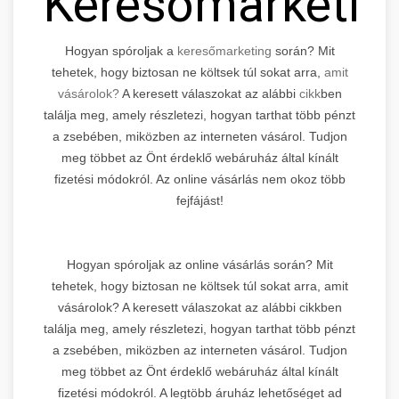
Keresőmarketin
Hogyan spóroljak a
keresőmarketing
során? Mit
tehetek, hogy biztosan ne költsek túl sokat arra,
amit
vásárolok?
A keresett válaszokat az alábbi
cikk
ben
találja meg, amely részletezi, hogyan tarthat több pénzt
a zsebében, miközben az interneten vásárol. Tudjon
meg többet az Önt érdeklő webáruház által kínált
fizetési módokról. Az online vásárlás nem okoz több
fejfájást!
Hogyan spóroljak az online vásárlás során? Mit
tehetek, hogy biztosan ne költsek túl sokat arra, amit
vásárolok? A keresett válaszokat az alábbi cikkben
találja meg, amely részletezi, hogyan tarthat több pénzt
a zsebében, miközben az interneten vásárol. Tudjon
meg többet az Önt érdeklő webáruház által kínált
fizetési módokról. A legtöbb áruház lehetőséget ad