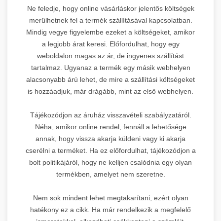
Ne feledje, hogy online vásárláskor jelentős költségek
merülhetnek fel a termék szállításával kapcsolatban.
Mindig vegye figyelembe ezeket a költségeket, amikor
a legjobb árat keresi. Előfordulhat, hogy egy
weboldalon magas az ár, de ingyenes szállítást
tartalmaz. Ugyanaz a termék egy másik webhelyen
alacsonyabb árú lehet, de mire a szállítási költségeket
is hozzáadjuk, már drágább, mint az első webhelyen.
Tájékozódjon az áruház visszavételi szabályzatáról.
Néha, amikor online rendel, fennáll a lehetősége
annak, hogy vissza akarja küldeni vagy ki akarja
cserélni a terméket. Ha ez előfordulhat, tájékozódjon a
bolt politikájáról, hogy ne kelljen csalódnia egy olyan
termékben, amelyet nem szeretne.
Nem sok mindent lehet megtakarítani, ezért olyan
hatékony ez a cikk. Ha már rendelkezik a megfelelő