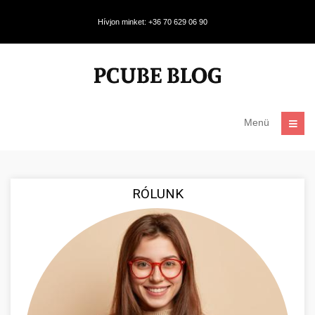
Hívjon minket: +36 70 629 06 90
Menü
RÓLUNK