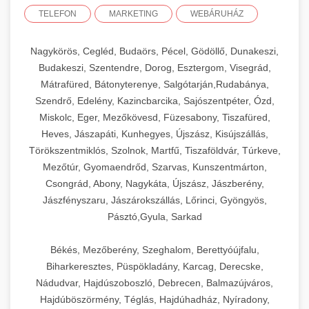
TELEFON
MARKETING
WEBÁRUHÁZ
Nagykörös, Cegléd, Budaörs, Pécel, Gödöllő, Dunakeszi,
Budakeszi, Szentendre, Dorog, Esztergom, Visegrád,
Mátrafüred, Bátonyterenye, Salgótarján,Rudabánya,
Szendrő, Edelény, Kazincbarcika, Sajószentpéter, Ózd,
Miskolc, Eger, Mezőkövesd, Füzesabony, Tiszafüred,
Heves, Jászapáti, Kunhegyes, Újszász, Kisújszállás,
Törökszentmiklós, Szolnok, Martfű, Tiszaföldvár, Túrkeve,
Mezőtúr, Gyomaendrőd, Szarvas, Kunszentmárton,
Csongrád, Abony, Nagykáta, Újszász, Jászberény,
Jászfényszaru, Jászárokszállás, Lőrinci, Gyöngyös,
Pásztó,Gyula, Sarkad
Békés, Mezőberény, Szeghalom, Berettyóújfalu,
Biharkeresztes, Püspökladány, Karcag, Derecske,
Nádudvar, Hajdúszoboszló, Debrecen, Balmazújváros,
Hajdúböszörmény, Téglás, Hajdúhadház, Nyíradony,