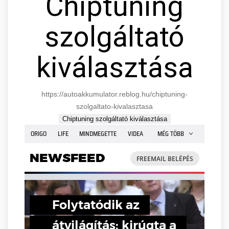
Chiptuning
szolgáltató
kiválasztása
https://autoakkumulator.reblog.hu/chiptuning-
szolgaltato-kivalasztasa
Chiptuning szolgáltató kiválasztása