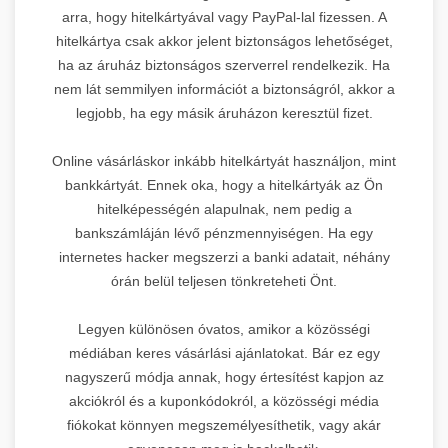
arra, hogy hitelkártyával vagy PayPal-lal fizessen. A
hitelkártya csak akkor jelent biztonságos lehetőséget,
ha az áruház biztonságos szerverrel rendelkezik. Ha
nem lát semmilyen információt a biztonságról, akkor a
legjobb, ha egy másik áruházon keresztül fizet.
Online vásárláskor inkább hitelkártyát használjon, mint
bankkártyát. Ennek oka, hogy a hitelkártyák az Ön
hitelképességén alapulnak, nem pedig a
bankszámláján lévő pénzmennyiségen. Ha egy
internetes hacker megszerzi a banki adatait, néhány
órán belül teljesen tönkreteheti Önt.
Legyen különösen óvatos, amikor a közösségi
médiában keres vásárlási ajánlatokat. Bár ez egy
nagyszerű módja annak, hogy értesítést kapjon az
akciókról és a kuponkódokról, a közösségi média
fiókokat könnyen megszemélyesíthetik, vagy akár