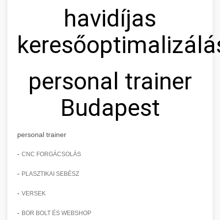
havidíjas
keresőoptimalizálá
personal trainer
Budapest
personal trainer
-
CNC FORGÁCSOLÁS
-
PLASZTIKAI SEBÉSZ
-
VERSEK
-
BOR BOLT ÉS WEBSHOP