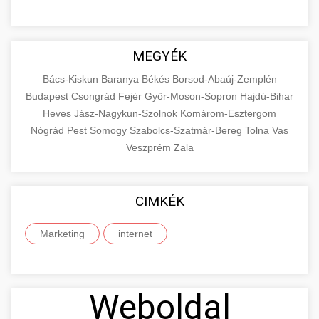
MEGYÉK
Bács-Kiskun
Baranya
Békés
Borsod-Abaúj-Zemplén
Budapest
Csongrád
Fejér
Győr-Moson-Sopron
Hajdú-Bihar
Heves
Jász-Nagykun-Szolnok
Komárom-Esztergom
Nógrád
Pest
Somogy
Szabolcs-Szatmár-Bereg
Tolna
Vas
Veszprém
Zala
CIMKÉK
Marketing
internet
Weboldal