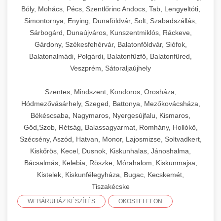
Bóly, Mohács, Pécs, Szentlőrinc Andocs, Tab, Lengyeltóti,
Simontornya, Enying, Dunaföldvár, Solt, Szabadszállás,
Sárbogárd, Dunaújváros, Kunszentmiklós, Ráckeve,
Gárdony, Székesfehérvár, Balatonföldvár, Siófok,
Balatonalmádi, Polgárdi, Balatonfűzfő, Balatonfüred,
Veszprém, Sátoraljaújhely
Szentes, Mindszent, Kondoros, Orosháza,
Hódmezővásárhely, Szeged, Battonya, Mezőkovácsháza,
Békéscsaba, Nagymaros, Nyergesújfalu, Kismaros,
Göd,Szob, Rétság, Balassagyarmat, Romhány, Hollókő,
Szécsény, Aszód, Hatvan, Monor, Lajosmizse, Soltvadkert,
Kiskőrös, Kecel, Dusnok, Kiskunhalas, Jánoshalma,
Bácsalmás, Kelebia, Röszke, Mórahalom, Kiskunmajsa,
Kistelek, Kiskunfélegyháza, Bugac, Kecskemét,
Tiszakécske
WEBÁRUHÁZ KÉSZÍTÉS
OKOSTELEFON