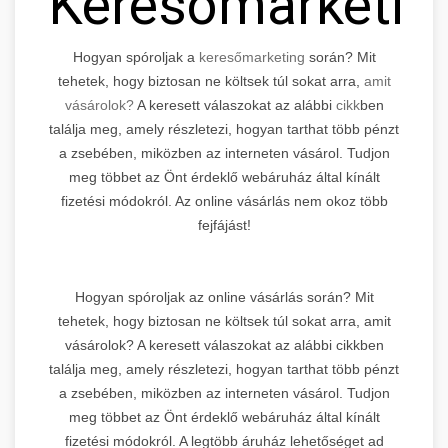
Keresőmarketin
Hogyan spóroljak a
keresőmarketing
során? Mit
tehetek, hogy biztosan ne költsek túl sokat arra,
amit
vásárolok?
A keresett válaszokat az alábbi
cikk
ben
találja meg, amely részletezi, hogyan tarthat több pénzt
a zsebében, miközben az interneten vásárol. Tudjon
meg többet az Önt érdeklő webáruház által kínált
fizetési módokról. Az online vásárlás nem okoz több
fejfájást!
Hogyan spóroljak az online vásárlás során? Mit
tehetek, hogy biztosan ne költsek túl sokat arra, amit
vásárolok? A keresett válaszokat az alábbi cikkben
találja meg, amely részletezi, hogyan tarthat több pénzt
a zsebében, miközben az interneten vásárol. Tudjon
meg többet az Önt érdeklő webáruház által kínált
fizetési módokról. A legtöbb áruház lehetőséget ad