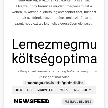
ismeretekkel, elkezdheti csökkenteni a számláit.
Élvezze, hogy bármit és mindent megvásárolhat a
weben, miközben a lehető legkevesebbet fizet, mindezt
annak az időnek köszönhetően, amit szintén arra
szánt, hogy ezt a cikket teljes egészében elolvassa.
Lemezmegmunk
költségoptimali
https://anyanyelvinemettanar.reblog.hu/lemezmegmunkalas-
koltsegoptimalizalas
Lemezmegmunkálás költségoptimalizálás