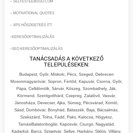
-
SELFESTEEM2GO.COM
-
MOTIVATIONAL QUOTES
-
XPS HŐSZIGETEÉS ITT
-
KERESŐOPTIMALIZÁLÁS
-
SEO KERESŐOPTIMALIZÁLÁS
TANÁCSADÁS A KÖVETKEZŐ
TELEPÜLÉSEKEN:
Budapest, Győr, Miskolc, Pécs, Szeged, Debrecen
Mosonmagyaróvár, Sopron, Fertőd, Kapuvár, Csorna, Győr,
Pápa, Celldömölk, Sárvár, Kőszeg, Szombathely, Ják,
Körmend, Szentgotthárd, Csepreg, Zalalövő, Vasvár,
Jánosháza, Devecser, Ajka, Sümeg, Pécsvárad, Komló,
Sásd, Dombóvár, Bonyhád, Bátaszék, Baja, Bácsalmás,
Szekszárd, Tolna, Fadd, Paks, Kalocsa, Hőgyész,
TamásiBalatonboglár, Kaposvár, Csurgó, Nagyatád,
Kadarkút, Barcs, Szigetvár, Sellye, Harkány, Siklós, Villány,