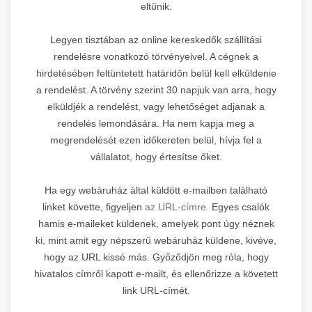
eltűnik.
Legyen tisztában az online kereskedők szállítási
rendelésre vonatkozó törvényeivel. A cégnek a
hirdetésében feltüntetett határidőn belül kell elküldenie
a rendelést. A törvény szerint 30 napjuk van arra, hogy
elküldjék a rendelést, vagy lehetőséget adjanak a
rendelés lemondására. Ha nem kapja meg a
megrendelését ezen időkereten belül, hívja fel a
vállalatot, hogy értesítse őket.
Ha egy webáruház által küldött e-mailben található
linket követte, figyeljen
az URL-címre.
Egyes csalók
hamis e-maileket küldenek, amelyek pont úgy néznek
ki, mint amit egy népszerű webáruház küldene, kivéve,
hogy az URL kissé más. Győződjön meg róla, hogy
hivatalos címről kapott e-mailt, és ellenőrizze a követett
link URL-címét.