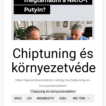
Chiptuning és
környezetvédel
https://garazsberendezes.reblog.hu/chiptuning-es-
kornyezetvedelem
Chiptuning és környezetvédelem