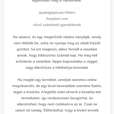
egyenesen meg is hackelhetik.
épületgépészet Hőterv
Szeptest.com
olcsó számfestő gyerekeknek
Ha vásárol, és egy megerősítő oldalra irányítják, amely
nem töltődik be, soha ne nyomja meg az oldalt frissítő
gombot. ha ezt megteszi, akkor fennáll a veszélye
annak, hogy többszörös számlát kap. Ha meg kell
erősítenie a vásárlást, lépjen kapcsolatba a céggel,
vagy ellenőrizze a hitelkártya-kivonatát.
Ha meglát egy terméket, amelyet szeretne online
megvásárolni, de egy kicsit kevesebbet szeretne fizetni,
tegye a kosárba. A legtöbb üzlet elmenti a kosárba tett
termékeket, így rendszeresen beugorhat, és
ellenőrizheti, hogy nem csökkent-e az ár. Csak ne
várjon túl sokáig. Előfordulhat, hogy a kívánt termék