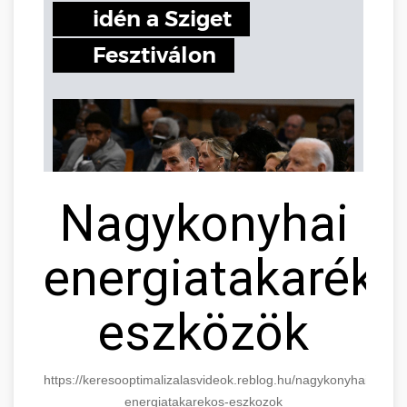
Nagykonyhai
energiatakaréko
eszközök
https://keresooptimalizalasvideok.reblog.hu/nagykonyhai-
energiatakarekos-eszkozok