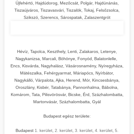
Újfehértó, Hajdúdorog, Mezőcsát, Polgár, Hajdúnánás,
Tiszaújváros, Tiszavasvári, Tiszalök, Tokaj, Felsőzsolca,
Szikszó, Szerencs, Sárospatak, Zalaszentgrót
Hévíz, Tapolca, Keszthely, Lenti, Zalakaros, Letenye,
Nagykanizsa, Marcali, Böhönye, Fonyód, Balatonlelle,
Encs, Kisvárda, Nagyhalász, Vásárosnamény, Nyíregyháza,
Mátészalka, Fehérgyarmat, Máriapócs, Nyírbátor,
Nagykálló, Várpalota, Ajka, Herend, Mór, Kincsesbánya,
Oroszlány, Kisbér, Tatabánya, Pannonhalma, Bábolna,
Komárom, Tata, Pilisvörösvár, Bicske, Érd, Százhalombatta,
Martonvásár, Százhalombatta, Gyál
Budapest egész területe:
Budapest
1. kerület
,
2. kerület
,
3. kerület
,
4. kerület
,
5.