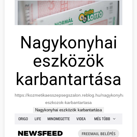
Nagykonyhai
eszközök
karbantartása
https://kozmetikaesszepsegszalon.reblog.hu/nagykonyhai-
eszkozok-karbantartasa
Nagykonyhai eszközök karbantartása