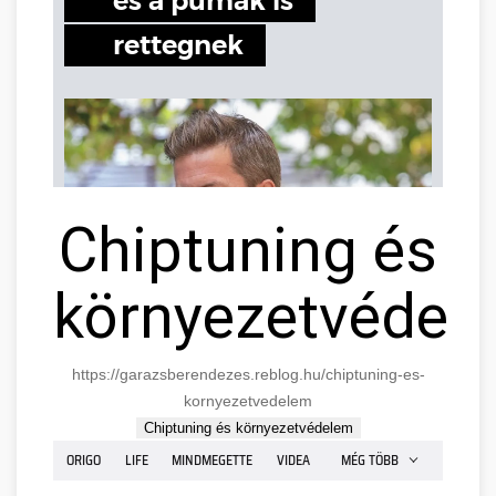
Chiptuning és
környezetvédel
https://garazsberendezes.reblog.hu/chiptuning-es-
kornyezetvedelem
Chiptuning és környezetvédelem