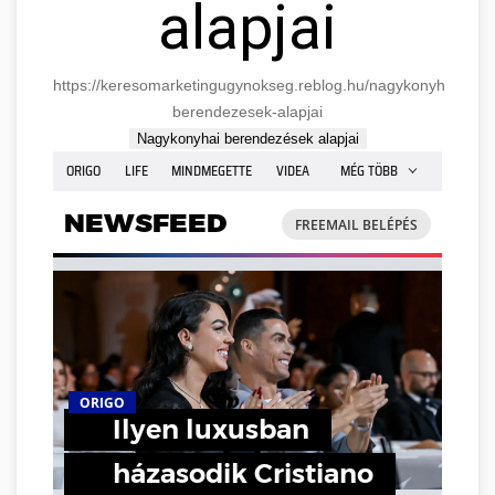
alapjai
https://keresomarketingugynokseg.reblog.hu/nagykonyhai-
berendezesek-alapjai
Nagykonyhai berendezések alapjai