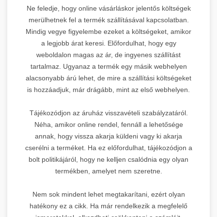
Ne feledje, hogy online vásárláskor jelentős költségek
merülhetnek fel a termék szállításával kapcsolatban.
Mindig vegye figyelembe ezeket a költségeket, amikor
a legjobb árat keresi. Előfordulhat, hogy egy
weboldalon magas az ár, de ingyenes szállítást
tartalmaz. Ugyanaz a termék egy másik webhelyen
alacsonyabb árú lehet, de mire a szállítási költségeket
is hozzáadjuk, már drágább, mint az első webhelyen.
Tájékozódjon az áruház visszavételi szabályzatáról.
Néha, amikor online rendel, fennáll a lehetősége
annak, hogy vissza akarja küldeni vagy ki akarja
cserélni a terméket. Ha ez előfordulhat, tájékozódjon a
bolt politikájáról, hogy ne kelljen csalódnia egy olyan
termékben, amelyet nem szeretne.
Nem sok mindent lehet megtakarítani, ezért olyan
hatékony ez a cikk. Ha már rendelkezik a megfelelő