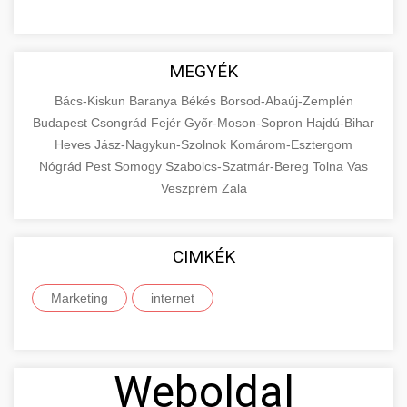
MEGYÉK
Bács-Kiskun
Baranya
Békés
Borsod-Abaúj-Zemplén
Budapest
Csongrád
Fejér
Győr-Moson-Sopron
Hajdú-Bihar
Heves
Jász-Nagykun-Szolnok
Komárom-Esztergom
Nógrád
Pest
Somogy
Szabolcs-Szatmár-Bereg
Tolna
Vas
Veszprém
Zala
CIMKÉK
Marketing
internet
Weboldal