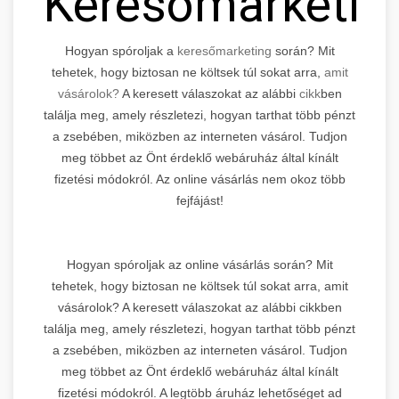
Keresőmarketin
Hogyan spóroljak a
keresőmarketing
során? Mit
tehetek, hogy biztosan ne költsek túl sokat arra,
amit
vásárolok?
A keresett válaszokat az alábbi
cikk
ben
találja meg, amely részletezi, hogyan tarthat több pénzt
a zsebében, miközben az interneten vásárol. Tudjon
meg többet az Önt érdeklő webáruház által kínált
fizetési módokról. Az online vásárlás nem okoz több
fejfájást!
Hogyan spóroljak az online vásárlás során? Mit
tehetek, hogy biztosan ne költsek túl sokat arra, amit
vásárolok? A keresett válaszokat az alábbi cikkben
találja meg, amely részletezi, hogyan tarthat több pénzt
a zsebében, miközben az interneten vásárol. Tudjon
meg többet az Önt érdeklő webáruház által kínált
fizetési módokról. A legtöbb áruház lehetőséget ad