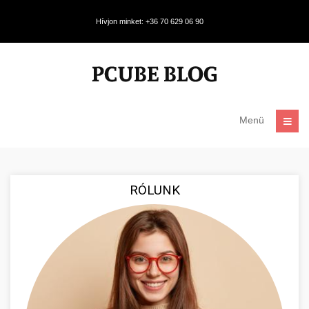
Hívjon minket: +36 70 629 06 90
Menü
RÓLUNK