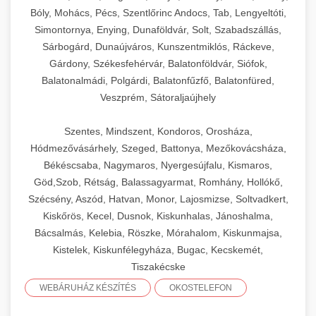
Bóly, Mohács, Pécs, Szentlőrinc Andocs, Tab, Lengyeltóti,
Simontornya, Enying, Dunaföldvár, Solt, Szabadszállás,
Sárbogárd, Dunaújváros, Kunszentmiklós, Ráckeve,
Gárdony, Székesfehérvár, Balatonföldvár, Siófok,
Balatonalmádi, Polgárdi, Balatonfűzfő, Balatonfüred,
Veszprém, Sátoraljaújhely
Szentes, Mindszent, Kondoros, Orosháza,
Hódmezővásárhely, Szeged, Battonya, Mezőkovácsháza,
Békéscsaba, Nagymaros, Nyergesújfalu, Kismaros,
Göd,Szob, Rétság, Balassagyarmat, Romhány, Hollókő,
Szécsény, Aszód, Hatvan, Monor, Lajosmizse, Soltvadkert,
Kiskőrös, Kecel, Dusnok, Kiskunhalas, Jánoshalma,
Bácsalmás, Kelebia, Röszke, Mórahalom, Kiskunmajsa,
Kistelek, Kiskunfélegyháza, Bugac, Kecskemét,
Tiszakécske
WEBÁRUHÁZ KÉSZÍTÉS
OKOSTELEFON