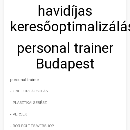
havidíjas
keresőoptimalizálá
personal trainer
Budapest
personal trainer
-
CNC FORGÁCSOLÁS
-
PLASZTIKAI SEBÉSZ
-
VERSEK
-
BOR BOLT ÉS WEBSHOP