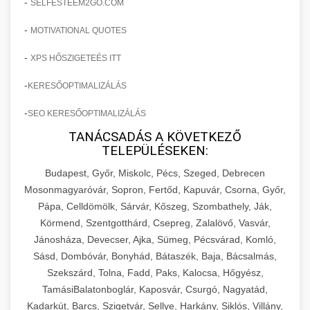
-
SELFESTEEM2GO.COM
-
MOTIVATIONAL QUOTES
-
XPS HŐSZIGETEÉS ITT
-
KERESŐOPTIMALIZÁLÁS
-
SEO KERESŐOPTIMALIZÁLÁS
TANÁCSADÁS A KÖVETKEZŐ
TELEPÜLÉSEKEN:
Budapest, Győr, Miskolc, Pécs, Szeged, Debrecen
Mosonmagyaróvár, Sopron, Fertőd, Kapuvár, Csorna, Győr,
Pápa, Celldömölk, Sárvár, Kőszeg, Szombathely, Ják,
Körmend, Szentgotthárd, Csepreg, Zalalövő, Vasvár,
Jánosháza, Devecser, Ajka, Sümeg, Pécsvárad, Komló,
Sásd, Dombóvár, Bonyhád, Bátaszék, Baja, Bácsalmás,
Szekszárd, Tolna, Fadd, Paks, Kalocsa, Hőgyész,
TamásiBalatonboglár, Kaposvár, Csurgó, Nagyatád,
Kadarkút, Barcs, Szigetvár, Sellye, Harkány, Siklós, Villány,