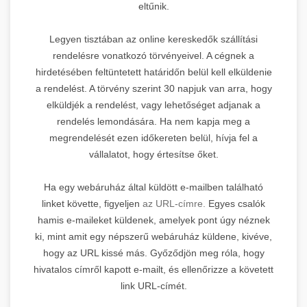
eltűnik.
Legyen tisztában az online kereskedők szállítási
rendelésre vonatkozó törvényeivel. A cégnek a
hirdetésében feltüntetett határidőn belül kell elküldenie
a rendelést. A törvény szerint 30 napjuk van arra, hogy
elküldjék a rendelést, vagy lehetőséget adjanak a
rendelés lemondására. Ha nem kapja meg a
megrendelését ezen időkereten belül, hívja fel a
vállalatot, hogy értesítse őket.
Ha egy webáruház által küldött e-mailben található
linket követte, figyeljen
az URL-címre.
Egyes csalók
hamis e-maileket küldenek, amelyek pont úgy néznek
ki, mint amit egy népszerű webáruház küldene, kivéve,
hogy az URL kissé más. Győződjön meg róla, hogy
hivatalos címről kapott e-mailt, és ellenőrizze a követett
link URL-címét.