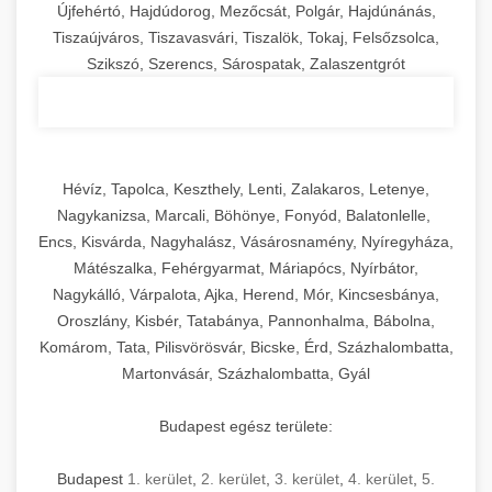
Újfehértó, Hajdúdorog, Mezőcsát, Polgár, Hajdúnánás,
Tiszaújváros, Tiszavasvári, Tiszalök, Tokaj, Felsőzsolca,
Szikszó, Szerencs, Sárospatak, Zalaszentgrót
Hévíz, Tapolca, Keszthely, Lenti, Zalakaros, Letenye,
Nagykanizsa, Marcali, Böhönye, Fonyód, Balatonlelle,
Encs, Kisvárda, Nagyhalász, Vásárosnamény, Nyíregyháza,
Mátészalka, Fehérgyarmat, Máriapócs, Nyírbátor,
Nagykálló, Várpalota, Ajka, Herend, Mór, Kincsesbánya,
Oroszlány, Kisbér, Tatabánya, Pannonhalma, Bábolna,
Komárom, Tata, Pilisvörösvár, Bicske, Érd, Százhalombatta,
Martonvásár, Százhalombatta, Gyál
Budapest egész területe:
Budapest
1. kerület
,
2. kerület
,
3. kerület
,
4. kerület
,
5.