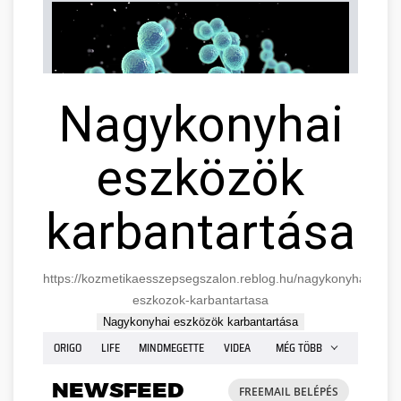
Nagykonyhai
eszközök
karbantartása
https://kozmetikaesszepsegszalon.reblog.hu/nagykonyhai-
eszkozok-karbantartasa
Nagykonyhai eszközök karbantartása