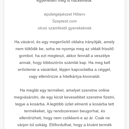
egyenesen meg is hackelhetik.
épületgépészet Hőterv
Szeptest.com
olcsó számfestő gyerekeknek
Ha vásárol, és egy megerősítő oldalra irányítják, amely
nem töltődik be, soha ne nyomja meg az oldalt frissítő
gombot. ha ezt megteszi, akkor fennáll a veszélye
annak, hogy többszörös számlát kap. Ha meg kell
erősítenie a vásárlást, lépjen kapcsolatba a céggel,
vagy ellenőrizze a hitelkártya-kivonatát.
Ha meglát egy terméket, amelyet szeretne online
megvásárolni, de egy kicsit kevesebbet szeretne fizetni,
tegye a kosárba. A legtöbb üzlet elmenti a kosárba tett
termékeket, így rendszeresen beugorhat, és
ellenőrizheti, hogy nem csökkent-e az ár. Csak ne
várjon túl sokáig. Előfordulhat, hogy a kívánt termék