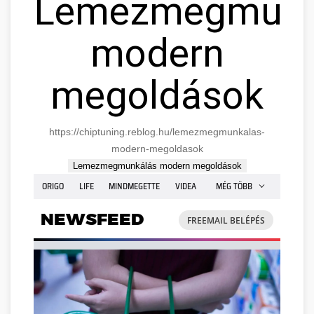
Lemezmegmunk
modern
megoldások
https://chiptuning.reblog.hu/lemezmegmunkalas-
modern-megoldasok
Lemezmegmunkálás modern megoldások