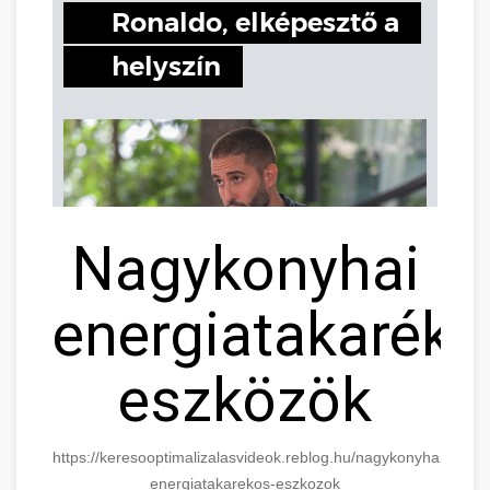
Nagykonyhai
energiatakaréko
eszközök
https://keresooptimalizalasvideok.reblog.hu/nagykonyhai-
energiatakarekos-eszkozok