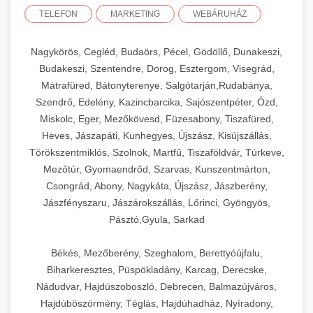
TELEFON
MARKETING
WEBÁRUHÁZ
Nagykörös, Cegléd, Budaörs, Pécel, Gödöllő, Dunakeszi,
Budakeszi, Szentendre, Dorog, Esztergom, Visegrád,
Mátrafüred, Bátonyterenye, Salgótarján,Rudabánya,
Szendrő, Edelény, Kazincbarcika, Sajószentpéter, Ózd,
Miskolc, Eger, Mezőkövesd, Füzesabony, Tiszafüred,
Heves, Jászapáti, Kunhegyes, Újszász, Kisújszállás,
Törökszentmiklós, Szolnok, Martfű, Tiszaföldvár, Túrkeve,
Mezőtúr, Gyomaendrőd, Szarvas, Kunszentmárton,
Csongrád, Abony, Nagykáta, Újszász, Jászberény,
Jászfényszaru, Jászárokszállás, Lőrinci, Gyöngyös,
Pásztó,Gyula, Sarkad
Békés, Mezőberény, Szeghalom, Berettyóújfalu,
Biharkeresztes, Püspökladány, Karcag, Derecske,
Nádudvar, Hajdúszoboszló, Debrecen, Balmazújváros,
Hajdúböszörmény, Téglás, Hajdúhadház, Nyíradony,