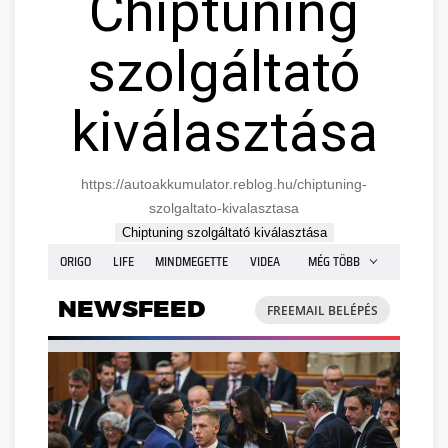
Chiptuning
szolgáltató
kiválasztása
https://autoakkumulator.reblog.hu/chiptuning-
szolgaltato-kivalasztasa
Chiptuning szolgáltató kiválasztása