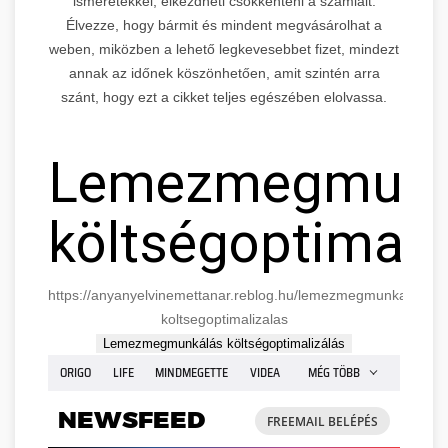
ismeretekkel, elkezdheti csökkenteni a számláit.
Élvezze, hogy bármit és mindent megvásárolhat a
weben, miközben a lehető legkevesebbet fizet, mindezt
annak az időnek köszönhetően, amit szintén arra
szánt, hogy ezt a cikket teljes egészében elolvassa.
Lemezmegmunk
költségoptimali
https://anyanyelvinemettanar.reblog.hu/lemezmegmunkalas-
koltsegoptimalizalas
Lemezmegmunkálás költségoptimalizálás