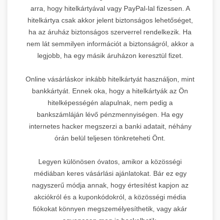
arra, hogy hitelkártyával vagy PayPal-lal fizessen. A
hitelkártya csak akkor jelent biztonságos lehetőséget,
ha az áruház biztonságos szerverrel rendelkezik. Ha
nem lát semmilyen információt a biztonságról, akkor a
legjobb, ha egy másik áruházon keresztül fizet.
Online vásárláskor inkább hitelkártyát használjon, mint
bankkártyát. Ennek oka, hogy a hitelkártyák az Ön
hitelképességén alapulnak, nem pedig a
bankszámláján lévő pénzmennyiségen. Ha egy
internetes hacker megszerzi a banki adatait, néhány
órán belül teljesen tönkreteheti Önt.
Legyen különösen óvatos, amikor a közösségi
médiában keres vásárlási ajánlatokat. Bár ez egy
nagyszerű módja annak, hogy értesítést kapjon az
akciókról és a kuponkódokról, a közösségi média
fiókokat könnyen megszemélyesíthetik, vagy akár