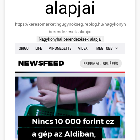
alapjai
https://keresomarketingugynokseg.reblog.hu/nagykonyhai-
berendezesek-alapjai
Nagykonyhai berendezések alapjai