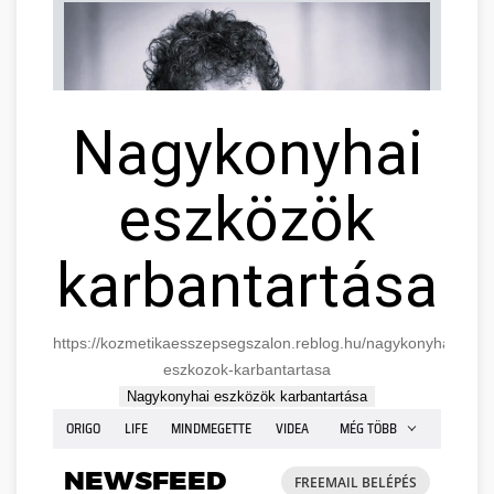
Nagykonyhai
eszközök
karbantartása
https://kozmetikaesszepsegszalon.reblog.hu/nagykonyhai-
eszkozok-karbantartasa
Nagykonyhai eszközök karbantartása