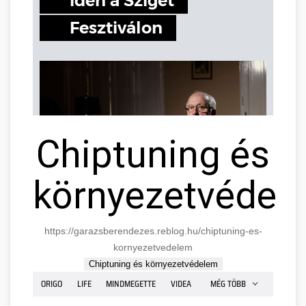
Chiptuning és
környezetvédel
https://garazsberendezes.reblog.hu/chiptuning-es-
kornyezetvedelem
Chiptuning és környezetvédelem