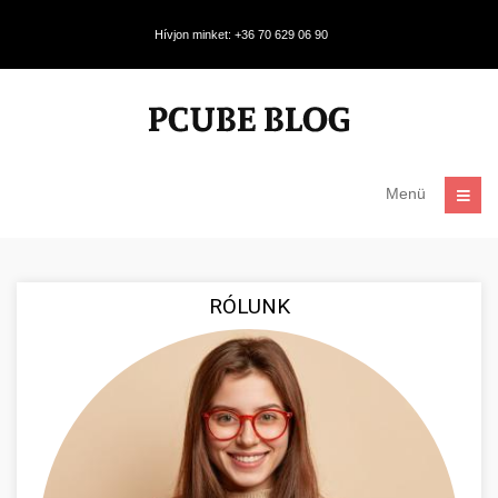
Hívjon minket: +36 70 629 06 90
Menü
RÓLUNK