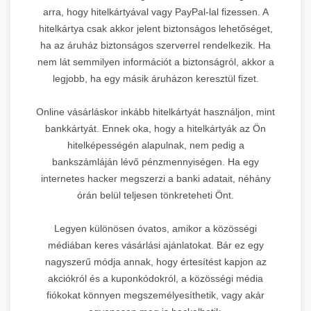
arra, hogy hitelkártyával vagy PayPal-lal fizessen. A
hitelkártya csak akkor jelent biztonságos lehetőséget,
ha az áruház biztonságos szerverrel rendelkezik. Ha
nem lát semmilyen információt a biztonságról, akkor a
legjobb, ha egy másik áruházon keresztül fizet.
Online vásárláskor inkább hitelkártyát használjon, mint
bankkártyát. Ennek oka, hogy a hitelkártyák az Ön
hitelképességén alapulnak, nem pedig a
bankszámláján lévő pénzmennyiségen. Ha egy
internetes hacker megszerzi a banki adatait, néhány
órán belül teljesen tönkreteheti Önt.
Legyen különösen óvatos, amikor a közösségi
médiában keres vásárlási ajánlatokat. Bár ez egy
nagyszerű módja annak, hogy értesítést kapjon az
akciókról és a kuponkódokról, a közösségi média
fiókokat könnyen megszemélyesíthetik, vagy akár