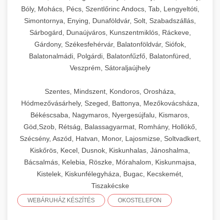
Bóly, Mohács, Pécs, Szentlőrinc Andocs, Tab, Lengyeltóti,
Simontornya, Enying, Dunaföldvár, Solt, Szabadszállás,
Sárbogárd, Dunaújváros, Kunszentmiklós, Ráckeve,
Gárdony, Székesfehérvár, Balatonföldvár, Siófok,
Balatonalmádi, Polgárdi, Balatonfűzfő, Balatonfüred,
Veszprém, Sátoraljaújhely
Szentes, Mindszent, Kondoros, Orosháza,
Hódmezővásárhely, Szeged, Battonya, Mezőkovácsháza,
Békéscsaba, Nagymaros, Nyergesújfalu, Kismaros,
Göd,Szob, Rétság, Balassagyarmat, Romhány, Hollókő,
Szécsény, Aszód, Hatvan, Monor, Lajosmizse, Soltvadkert,
Kiskőrös, Kecel, Dusnok, Kiskunhalas, Jánoshalma,
Bácsalmás, Kelebia, Röszke, Mórahalom, Kiskunmajsa,
Kistelek, Kiskunfélegyháza, Bugac, Kecskemét,
Tiszakécske
WEBÁRUHÁZ KÉSZÍTÉS
OKOSTELEFON