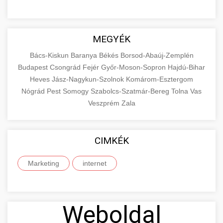
MEGYÉK
Bács-Kiskun
Baranya
Békés
Borsod-Abaúj-Zemplén
Budapest
Csongrád
Fejér
Győr-Moson-Sopron
Hajdú-Bihar
Heves
Jász-Nagykun-Szolnok
Komárom-Esztergom
Nógrád
Pest
Somogy
Szabolcs-Szatmár-Bereg
Tolna
Vas
Veszprém
Zala
CIMKÉK
Marketing
internet
Weboldal