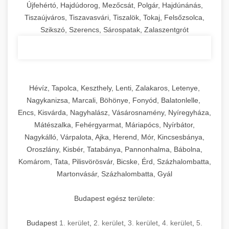
Újfehértó, Hajdúdorog, Mezőcsát, Polgár, Hajdúnánás,
Tiszaújváros, Tiszavasvári, Tiszalök, Tokaj, Felsőzsolca,
Szikszó, Szerencs, Sárospatak, Zalaszentgrót
Hévíz, Tapolca, Keszthely, Lenti, Zalakaros, Letenye,
Nagykanizsa, Marcali, Böhönye, Fonyód, Balatonlelle,
Encs, Kisvárda, Nagyhalász, Vásárosnamény, Nyíregyháza,
Mátészalka, Fehérgyarmat, Máriapócs, Nyírbátor,
Nagykálló, Várpalota, Ajka, Herend, Mór, Kincsesbánya,
Oroszlány, Kisbér, Tatabánya, Pannonhalma, Bábolna,
Komárom, Tata, Pilisvörösvár, Bicske, Érd, Százhalombatta,
Martonvásár, Százhalombatta, Gyál
Budapest egész területe:
Budapest
1. kerület
,
2. kerület
,
3. kerület
,
4. kerület
,
5.