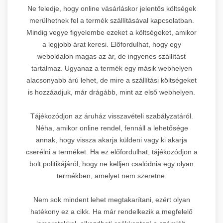
Ne feledje, hogy online vásárláskor jelentős költségek
merülhetnek fel a termék szállításával kapcsolatban.
Mindig vegye figyelembe ezeket a költségeket, amikor
a legjobb árat keresi. Előfordulhat, hogy egy
weboldalon magas az ár, de ingyenes szállítást
tartalmaz. Ugyanaz a termék egy másik webhelyen
alacsonyabb árú lehet, de mire a szállítási költségeket
is hozzáadjuk, már drágább, mint az első webhelyen.
Tájékozódjon az áruház visszavételi szabályzatáról.
Néha, amikor online rendel, fennáll a lehetősége
annak, hogy vissza akarja küldeni vagy ki akarja
cserélni a terméket. Ha ez előfordulhat, tájékozódjon a
bolt politikájáról, hogy ne kelljen csalódnia egy olyan
termékben, amelyet nem szeretne.
Nem sok mindent lehet megtakarítani, ezért olyan
hatékony ez a cikk. Ha már rendelkezik a megfelelő