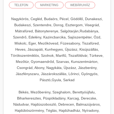
TELEFON
MARKETING
WEBÁRUHÁZ
Nagykörös, Cegléd, Budaörs, Pécel, Gödöllő, Dunakeszi,
Budakeszi, Szentendre, Dorog, Esztergom, Visegrád,
Mátrafüred, Bátonyterenye, Salgótarján,Rudabánya,
Szendrő, Edelény, Kazincbarcika, Sajószentpéter, Ózd,
Miskolc, Eger, Mezőkövesd, Füzesabony, Tiszafüred,
Heves, Jászapáti, Kunhegyes, Újszász, Kisújszállás,
Törökszentmiklós, Szolnok, Martfű, Tiszaföldvár, Túrkeve,
Mezőtúr, Gyomaendrőd, Szarvas, Kunszentmárton,
Csongrád, Abony, Nagykáta, Újszász, Jászberény,
Jászfényszaru, Jászárokszállás, Lőrinci, Gyöngyös,
Pásztó,Gyula, Sarkad
Békés, Mezőberény, Szeghalom, Berettyóújfalu,
Biharkeresztes, Püspökladány, Karcag, Derecske,
Nádudvar, Hajdúszoboszló, Debrecen, Balmazújváros,
Hajdúböszörmény, Téglás, Hajdúhadház, Nyíradony,