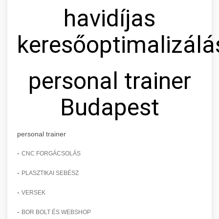
havidíjas
keresőoptimalizálá
personal trainer
Budapest
personal trainer
-
CNC FORGÁCSOLÁS
-
PLASZTIKAI SEBÉSZ
-
VERSEK
-
BOR BOLT ÉS WEBSHOP