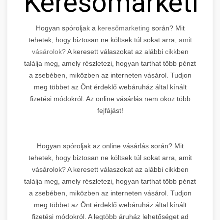
Keresőmarketin
Hogyan spóroljak a
keresőmarketing
során? Mit
tehetek, hogy biztosan ne költsek túl sokat arra,
amit
vásárolok?
A keresett válaszokat az alábbi
cikk
ben
találja meg, amely részletezi, hogyan tarthat több pénzt
a zsebében, miközben az interneten vásárol. Tudjon
meg többet az Önt érdeklő webáruház által kínált
fizetési módokról. Az online vásárlás nem okoz több
fejfájást!
Hogyan spóroljak az online vásárlás során? Mit
tehetek, hogy biztosan ne költsek túl sokat arra, amit
vásárolok? A keresett válaszokat az alábbi cikkben
találja meg, amely részletezi, hogyan tarthat több pénzt
a zsebében, miközben az interneten vásárol. Tudjon
meg többet az Önt érdeklő webáruház által kínált
fizetési módokról. A legtöbb áruház lehetőséget ad