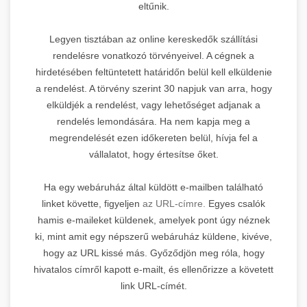
eltűnik.
Legyen tisztában az online kereskedők szállítási
rendelésre vonatkozó törvényeivel. A cégnek a
hirdetésében feltüntetett határidőn belül kell elküldenie
a rendelést. A törvény szerint 30 napjuk van arra, hogy
elküldjék a rendelést, vagy lehetőséget adjanak a
rendelés lemondására. Ha nem kapja meg a
megrendelését ezen időkereten belül, hívja fel a
vállalatot, hogy értesítse őket.
Ha egy webáruház által küldött e-mailben található
linket követte, figyeljen
az URL-címre.
Egyes csalók
hamis e-maileket küldenek, amelyek pont úgy néznek
ki, mint amit egy népszerű webáruház küldene, kivéve,
hogy az URL kissé más. Győződjön meg róla, hogy
hivatalos címről kapott e-mailt, és ellenőrizze a követett
link URL-címét.