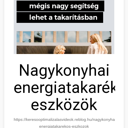
Nagykonyhai
energiatakaréko
eszközök
https://keresooptimalizalasvideok.reblog.hu/nagykonyhai-
energiatakarekos-eszkozok