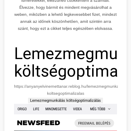
ismeretekkel, elkezdheti csökkenteni a számláit.
Élvezze, hogy bármit és mindent megvásárolhat a
weben, miközben a lehető legkevesebbet fizet, mindezt
annak az időnek köszönhetően, amit szintén arra
szánt, hogy ezt a cikket teljes egészében elolvassa.
Lemezmegmunk
költségoptimali
https://anyanyelvinemettanar.reblog.hu/lemezmegmunkalas-
koltsegoptimalizalas
Lemezmegmunkálás költségoptimalizálás