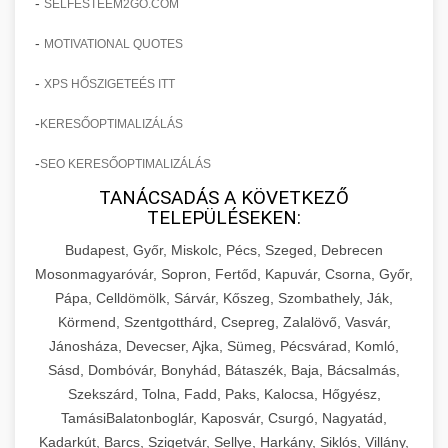
-
SELFESTEEM2GO.COM
-
MOTIVATIONAL QUOTES
-
XPS HŐSZIGETEÉS ITT
-
KERESŐOPTIMALIZÁLÁS
-
SEO KERESŐOPTIMALIZÁLÁS
TANÁCSADÁS A KÖVETKEZŐ
TELEPÜLÉSEKEN:
Budapest, Győr, Miskolc, Pécs, Szeged, Debrecen
Mosonmagyaróvár, Sopron, Fertőd, Kapuvár, Csorna, Győr,
Pápa, Celldömölk, Sárvár, Kőszeg, Szombathely, Ják,
Körmend, Szentgotthárd, Csepreg, Zalalövő, Vasvár,
Jánosháza, Devecser, Ajka, Sümeg, Pécsvárad, Komló,
Sásd, Dombóvár, Bonyhád, Bátaszék, Baja, Bácsalmás,
Szekszárd, Tolna, Fadd, Paks, Kalocsa, Hőgyész,
TamásiBalatonboglár, Kaposvár, Csurgó, Nagyatád,
Kadarkút, Barcs, Szigetvár, Sellye, Harkány, Siklós, Villány,