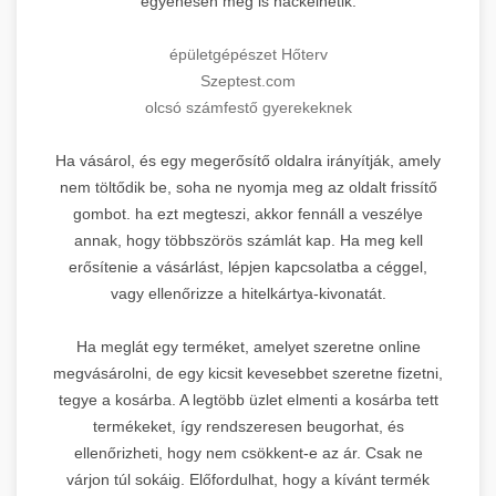
egyenesen meg is hackelhetik.
épületgépészet Hőterv
Szeptest.com
olcsó számfestő gyerekeknek
Ha vásárol, és egy megerősítő oldalra irányítják, amely
nem töltődik be, soha ne nyomja meg az oldalt frissítő
gombot. ha ezt megteszi, akkor fennáll a veszélye
annak, hogy többszörös számlát kap. Ha meg kell
erősítenie a vásárlást, lépjen kapcsolatba a céggel,
vagy ellenőrizze a hitelkártya-kivonatát.
Ha meglát egy terméket, amelyet szeretne online
megvásárolni, de egy kicsit kevesebbet szeretne fizetni,
tegye a kosárba. A legtöbb üzlet elmenti a kosárba tett
termékeket, így rendszeresen beugorhat, és
ellenőrizheti, hogy nem csökkent-e az ár. Csak ne
várjon túl sokáig. Előfordulhat, hogy a kívánt termék