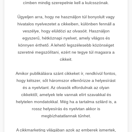
címben mindig szerepelnie kell a kulcsszónak.
Ügyeljen arra, hogy ne használjon túl bonyolult vagy
hivatalos nyelvezetet a cikkeiben, különben fennáll a
veszélye, hogy elüldözi az olvasóit. Használjon
egyszerű, hétköznapi nyelvet, amely világos és
könnyen érthető. A lehető legszélesebb közönséget
szeretné megszólítani, ezért ne tegye túl magasra a
cikkeit.
Amikor publikálásra szánt cikkeket ír, rendkívül fontos,
hogy kétszer, sőt háromszor ellenőrizze a helyesírást
és a nyelvtant. Az olvasók elfordulnak az olyan
cikkektől, amelyek tele vannak elírt szavakkal és
helytelen mondatokkal. Még ha a tartalma szilárd is, a
rossz helyesírás és nyelvtan akkor is
megbízhatatlannak tűnhet.
A cikkmarketing világában azok az emberek ismertek,