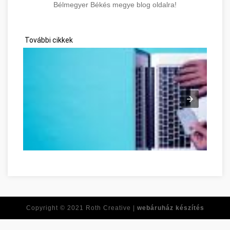
Bélmegyer Békés megye blog oldalra!
További cikkek
Ne feledje ezeket a tippeket, amikor online vásárol! Békés Bé
Copyright © 2021
Roth Creative |
webáruház készítés