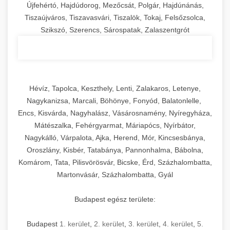
Újfehértó, Hajdúdorog, Mezőcsát, Polgár, Hajdúnánás,
Tiszaújváros, Tiszavasvári, Tiszalök, Tokaj, Felsőzsolca,
Szikszó, Szerencs, Sárospatak, Zalaszentgrót
Hévíz, Tapolca, Keszthely, Lenti, Zalakaros, Letenye,
Nagykanizsa, Marcali, Böhönye, Fonyód, Balatonlelle,
Encs, Kisvárda, Nagyhalász, Vásárosnamény, Nyíregyháza,
Mátészalka, Fehérgyarmat, Máriapócs, Nyírbátor,
Nagykálló, Várpalota, Ajka, Herend, Mór, Kincsesbánya,
Oroszlány, Kisbér, Tatabánya, Pannonhalma, Bábolna,
Komárom, Tata, Pilisvörösvár, Bicske, Érd, Százhalombatta,
Martonvásár, Százhalombatta, Gyál
Budapest egész területe:
Budapest
1. kerület
,
2. kerület
,
3. kerület
,
4. kerület
,
5.