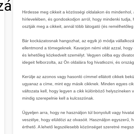
zálás
Hirdesse meg cikkeit a közösségi oldalakon és mindenhol, 
hírlevelében, és gondoskodjon arról, hogy mindenki tudja, h
osztják meg a cikkeit, annál több látogató (és remélhetőleg
Bár kockázatosnak hangozhat, az egyik jó módja vállalkozá
ellentmond a tömegeknek. Kavarjon némi vitát azzal, hogy e
és lehetőleg közkedvelt személyt. Vegyen célba egy divat
idegeit felborzolta, az Ön oldalára fog hivatkozni, és orsz
Kerülje az azonos vagy hasonló címmel ellátott cikkek be
ugyanaz a címe, mint egy másik cikknek. Minden egyes cikk
változata kell, hogy legyen a cikk különböző helyszíneken 
mindig szerepelnie kell a kulcsszónak.
Ügyeljen arra, hogy ne használjon túl bonyolult vagy hivata
veszélye, hogy elüldözi az olvasóit. Használjon egyszerű, 
érthető. A lehető legszélesebb közönséget szeretné megszól