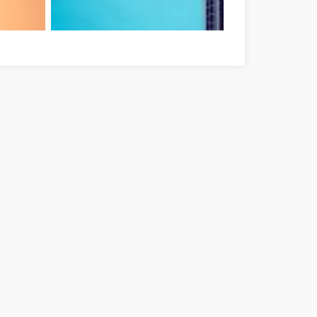
ékés megye
Ne feledje ezeket a tippeket, amikor online vásárol! Béké