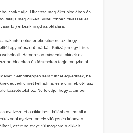
ahol csak tudja. Hirdesse meg őket blogjában és
ol találja meg cikkeit. Minél többen olvassák és
 vásárló!) érkezik majd az oldalára.
sának internetes értékesítésére az, hogy
lítél egy népszerű márkát. Kritizáljon egy híres
os weboldalt. Hamarosan mindenki, akinek az
ágszerte blogokon és fórumokon fogja megvitatni.
küldését. Semmiképpen sem tűnhet egyedinek, ha
nek egyedi címet kell adnia, és a címnek öt-húsz
való közzétételéhez. Ne feledje, hogy a címben
los nyelvezetet a cikkeiben, különben fennáll a
hétköznapi nyelvet, amely világos és könnyen
ítani, ezért ne tegye túl magasra a cikkeit.