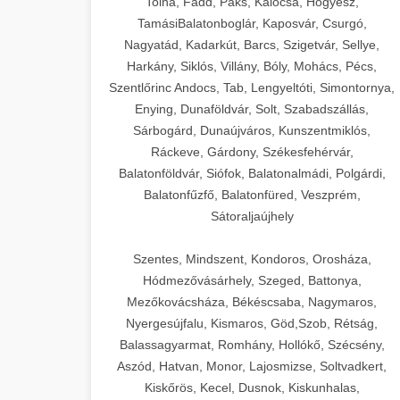
Tolna, Fadd, Paks, Kalocsa, Hőgyész,
TamásiBalatonboglár, Kaposvár, Csurgó,
Nagyatád, Kadarkút, Barcs, Szigetvár, Sellye,
Harkány, Siklós, Villány, Bóly, Mohács, Pécs,
Szentlőrinc Andocs, Tab, Lengyeltóti, Simontornya,
Enying, Dunaföldvár, Solt, Szabadszállás,
Sárbogárd, Dunaújváros, Kunszentmiklós,
Ráckeve, Gárdony, Székesfehérvár,
Balatonföldvár, Siófok, Balatonalmádi, Polgárdi,
Balatonfűzfő, Balatonfüred, Veszprém,
Sátoraljaújhely
Szentes, Mindszent, Kondoros, Orosháza,
Hódmezővásárhely, Szeged, Battonya,
Mezőkovácsháza, Békéscsaba, Nagymaros,
Nyergesújfalu, Kismaros, Göd,Szob, Rétság,
Balassagyarmat, Romhány, Hollókő, Szécsény,
Aszód, Hatvan, Monor, Lajosmizse, Soltvadkert,
Kiskőrös, Kecel, Dusnok, Kiskunhalas,