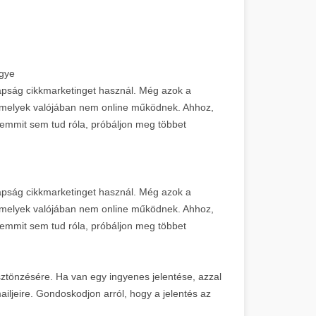
egye
napság cikkmarketinget használ. Még azok a
, amelyek valójában nem online működnek. Ahhoz,
emmit sem tud róla, próbáljon meg többet
napság cikkmarketinget használ. Még azok a
, amelyek valójában nem online működnek. Ahhoz,
emmit sem tud róla, próbáljon meg többet
 ösztönzésére. Ha van egy ingyenes jelentése, azzal
ailjeire. Gondoskodjon arról, hogy a jelentés az