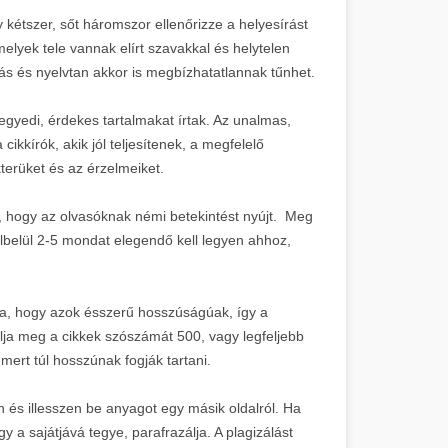
y kétszer, sőt háromszor ellenőrizze a helyesírást
melyek tele vannak elírt szavakkal és helytelen
rás és nyelvtan akkor is megbízhatatlannak tűnhet.
egyedi, érdekes tartalmakat írtak. Az unalmas,
kkírók, akik jól teljesítenek, a megfelelő
erüket és az érzelmeiket.
, hogy az olvasóknak némi betekintést nyújt. Meg
rülbelül 2-5 mondat elegendő kell legyen ahhoz,
la, hogy azok ésszerű hosszúságúak, így a
ja meg a cikkek szószámát 500, vagy legfeljebb
mert túl hosszúnak fogják tartani.
 és illesszen be anyagot egy másik oldalról. Ha
gy a sajátjává tegye, parafrazálja. A plagizálást