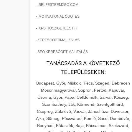
-
SELFESTEEM2GO.COM
-
MOTIVATIONAL QUOTES
-
XPS HŐSZIGETEÉS ITT
-
KERESŐOPTIMALIZÁLÁS
-
SEO KERESŐOPTIMALIZÁLÁS
TANÁCSADÁS A KÖVETKEZŐ
TELEPÜLÉSEKEN:
Budapest, Győr, Miskolc, Pécs, Szeged, Debrecen
Mosonmagyaróvár, Sopron, Fertőd, Kapuvár,
Csorna, Győr, Pápa, Celldömölk, Sárvár, Kőszeg,
Szombathely, Ják, Körmend, Szentgotthárd,
Csepreg, Zalalövő, Vasvár, Jánosháza, Devecser,
Ajka, Sümeg, Pécsvárad, Komló, Sásd, Dombóvár,
Bonyhád, Bátaszék, Baja, Bácsalmás, Szekszárd,