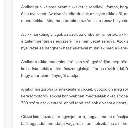
Amikor publikálásra szánt cikkeket ír, rendkívül fontos, hog
és a nyelvtant. Az olvasók elfordulnak az olyan cikkektől, a
mondatokkal. Még ha a tartalma szilárd is, a rossz helyesí
A cikkmarketing világában azok az emberek ismertek, akik 
érzelemmentes és egyszerű írás nem vezet sehova. Azok a ci
nyelvezet és hangnem használatával mutatják meg a karakt
Amikor a cikke marketingjéről van szó, győződjön meg róla
kell adnia nekik a cikke összefoglalóját. Tartsa rövidre, kö
hogy a tartalom lényegét átadja.
Amikor megpróbálja értékesíteni cikkeit, győződjön meg ró
keresőmotorok sokkal könnyebben megtalálják őket. Próbál
700 szóra csökkenteni. ennél több szó sok olvasót elriaszt, 
Cikkei kidolgozásakor ügyeljen arra, hogy soha ne másoljon
talál egy adott mondatot vagy részt, ami tetszik, írja azt, ho