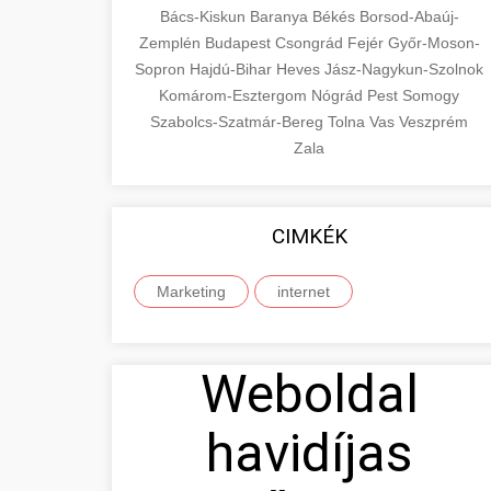
Bács-Kiskun
Baranya
Békés
Borsod-Abaúj-
Zemplén
Budapest
Csongrád
Fejér
Győr-Moson-
Sopron
Hajdú-Bihar
Heves
Jász-Nagykun-Szolnok
Komárom-Esztergom
Nógrád
Pest
Somogy
Szabolcs-Szatmár-Bereg
Tolna
Vas
Veszprém
Zala
CIMKÉK
Marketing
internet
Weboldal
havidíjas