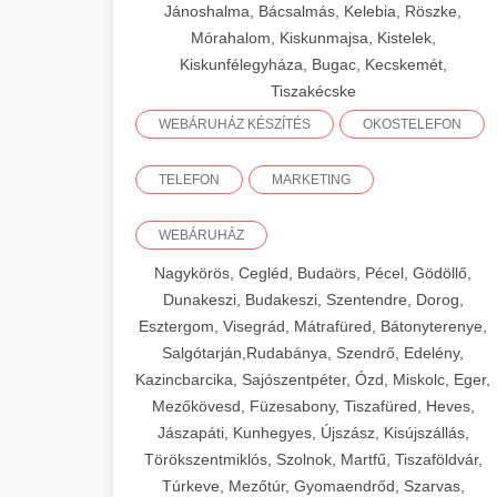
Jánoshalma, Bácsalmás, Kelebia, Röszke,
Mórahalom, Kiskunmajsa, Kistelek,
Kiskunfélegyháza, Bugac, Kecskemét,
Tiszakécske
WEBÁRUHÁZ KÉSZÍTÉS
OKOSTELEFON
TELEFON
MARKETING
WEBÁRUHÁZ
Nagykörös, Cegléd, Budaörs, Pécel, Gödöllő,
Dunakeszi, Budakeszi, Szentendre, Dorog,
Esztergom, Visegrád, Mátrafüred, Bátonyterenye,
Salgótarján,Rudabánya, Szendrő, Edelény,
Kazincbarcika, Sajószentpéter, Ózd, Miskolc, Eger,
Mezőkövesd, Füzesabony, Tiszafüred, Heves,
Jászapáti, Kunhegyes, Újszász, Kisújszállás,
Törökszentmiklós, Szolnok, Martfű, Tiszaföldvár,
Túrkeve, Mezőtúr, Gyomaendrőd, Szarvas,