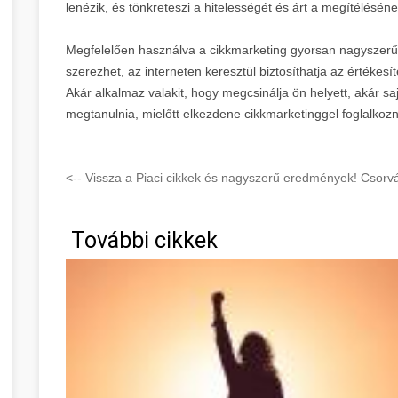
lenézik, és tönkreteszi a hitelességét és árt a megítéléséne
Megfelelően használva a cikkmarketing gyorsan nagyszerű
szerezhet, az interneten keresztül biztosíthatja az értékesí
Akár alkalmaz valakit, hogy megcsinálja ön helyett, akár sa
megtanulnia, mielőtt elkezdene cikkmarketinggel foglalkozn
<-- Vissza a Piaci cikkek és nagyszerű eredmények! Csorv
További cikkek