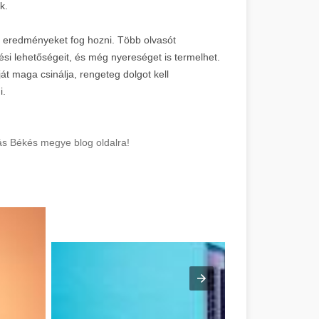
k.
 eredményeket fog hozni. Több olvasót
tési lehetőségeit, és még nyereséget is termelhet.
ját maga csinálja, rengeteg dolgot kell
i.
ás Békés megye blog oldalra!