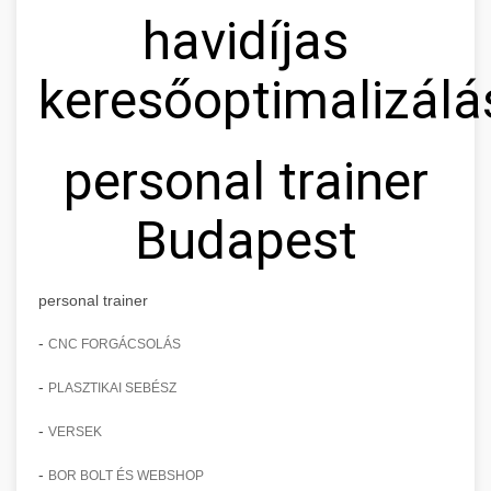
havidíjas
keresőoptimalizálá
personal trainer
Budapest
personal trainer
-
CNC FORGÁCSOLÁS
-
PLASZTIKAI SEBÉSZ
-
VERSEK
-
BOR BOLT ÉS WEBSHOP