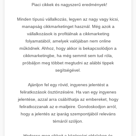
Piaci cikkek és nagyszerű eredmények!
Minden típusú vállalkozás, legyen az nagy vagy kicsi,
manapság cikkmarketinget használ. Még azok a
vállalkozások is profitálnak a cikkmarketing
folyamatából, amelyek valójában nem online
működnek. Ahhoz, hogy akkor is bekapcsolódjon a
cikkmarketingbe, ha még semmit sem tud róla,
próbáljon meg többet megtudni az alábbi tippek
segítségével.
Ajánljon fel egy rövid, ingyenes jelentést a
feliratkozások ösztönzésére. Ha van egy ingyenes
jelentése, azzal arra csábíthatja az embereket, hogy
feliratkozzanak az e-mailjeire. Gondoskodjon arról,
hogy a jelentés az iparág szempontjából releváns
témáról szóljon.
Hirdesse meg cikkeit a közösségi oldalakon és