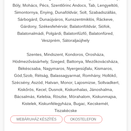
Bóly, Mohács, Pécs, Szentlőrinc Andocs, Tab, Lengyeltóti,
Simontornya, Enying, Dunaföldvár, Solt, Szabadszállás,
Sárbogárd, Dunaújváros, Kunszentmiklós, Ráckeve,
Gárdony, Székesfehérvár, Balatonföldvár, Siófok,
Balatonalmádi, Polgárdi, Balatonfűzfő, Balatonfüred,
Veszprém, Sátoraljaújhely
Szentes, Mindszent, Kondoros, Orosháza,
Hódmezővásárhely, Szeged, Battonya, Mezőkovácsháza,
Békéscsaba, Nagymaros, Nyergesújfalu, Kismaros,
Göd,Szob, Rétság, Balassagyarmat, Romhány, Hollókő,
Szécsény, Aszód, Hatvan, Monor, Lajosmizse, Soltvadkert,
Kiskőrös, Kecel, Dusnok, Kiskunhalas, Jánoshalma,
Bácsalmás, Kelebia, Röszke, Mórahalom, Kiskunmajsa,
Kistelek, Kiskunfélegyháza, Bugac, Kecskemét,
Tiszakécske
WEBÁRUHÁZ KÉSZÍTÉS
OKOSTELEFON