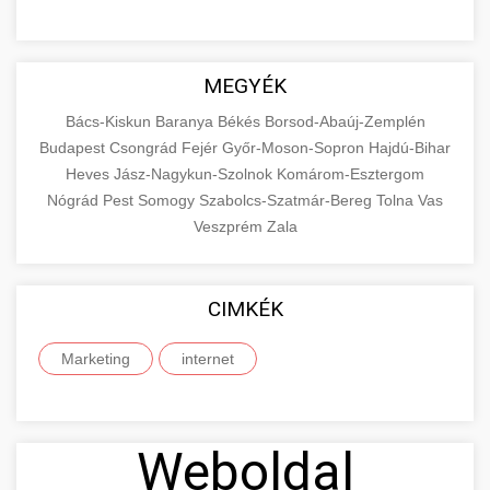
MEGYÉK
Bács-Kiskun
Baranya
Békés
Borsod-Abaúj-Zemplén
Budapest
Csongrád
Fejér
Győr-Moson-Sopron
Hajdú-Bihar
Heves
Jász-Nagykun-Szolnok
Komárom-Esztergom
Nógrád
Pest
Somogy
Szabolcs-Szatmár-Bereg
Tolna
Vas
Veszprém
Zala
CIMKÉK
Marketing
internet
Weboldal