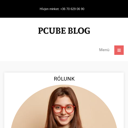
Hívjon minket: +36 70 629 06 90
Menü
RÓLUNK