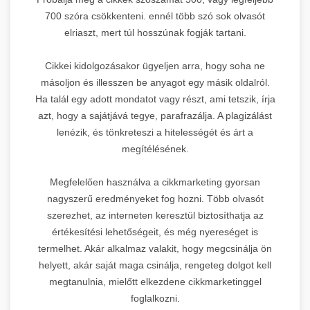
700 szóra csökkenteni. ennél több szó sok olvasót
elriaszt, mert túl hosszúnak fogják tartani.
Cikkei kidolgozásakor ügyeljen arra, hogy soha ne
másoljon és illesszen be anyagot egy másik oldalról.
Ha talál egy adott mondatot vagy részt, ami tetszik, írja
azt, hogy a sajátjává tegye, parafrazálja. A plagizálást
lenézik, és tönkreteszi a hitelességét és árt a
megítélésének.
Megfelelően használva a cikkmarketing gyorsan
nagyszerű eredményeket fog hozni. Több olvasót
szerezhet, az interneten keresztül biztosíthatja az
értékesítési lehetőségeit, és még nyereséget is
termelhet. Akár alkalmaz valakit, hogy megcsinálja ön
helyett, akár saját maga csinálja, rengeteg dolgot kell
megtanulnia, mielőtt elkezdene cikkmarketinggel
foglalkozni.