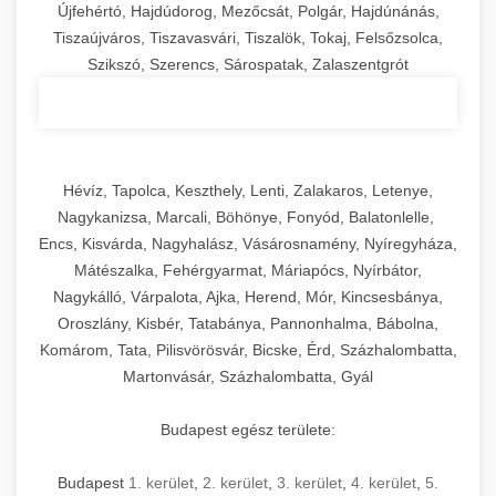
Újfehértó, Hajdúdorog, Mezőcsát, Polgár, Hajdúnánás,
Tiszaújváros, Tiszavasvári, Tiszalök, Tokaj, Felsőzsolca,
Szikszó, Szerencs, Sárospatak, Zalaszentgrót
Hévíz, Tapolca, Keszthely, Lenti, Zalakaros, Letenye,
Nagykanizsa, Marcali, Böhönye, Fonyód, Balatonlelle,
Encs, Kisvárda, Nagyhalász, Vásárosnamény, Nyíregyháza,
Mátészalka, Fehérgyarmat, Máriapócs, Nyírbátor,
Nagykálló, Várpalota, Ajka, Herend, Mór, Kincsesbánya,
Oroszlány, Kisbér, Tatabánya, Pannonhalma, Bábolna,
Komárom, Tata, Pilisvörösvár, Bicske, Érd, Százhalombatta,
Martonvásár, Százhalombatta, Gyál
Budapest egész területe:
Budapest
1. kerület
,
2. kerület
,
3. kerület
,
4. kerület
,
5.