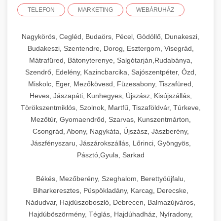
TELEFON
MARKETING
WEBÁRUHÁZ
Nagykörös, Cegléd, Budaörs, Pécel, Gödöllő, Dunakeszi,
Budakeszi, Szentendre, Dorog, Esztergom, Visegrád,
Mátrafüred, Bátonyterenye, Salgótarján,Rudabánya,
Szendrő, Edelény, Kazincbarcika, Sajószentpéter, Ózd,
Miskolc, Eger, Mezőkövesd, Füzesabony, Tiszafüred,
Heves, Jászapáti, Kunhegyes, Újszász, Kisújszállás,
Törökszentmiklós, Szolnok, Martfű, Tiszaföldvár, Túrkeve,
Mezőtúr, Gyomaendrőd, Szarvas, Kunszentmárton,
Csongrád, Abony, Nagykáta, Újszász, Jászberény,
Jászfényszaru, Jászárokszállás, Lőrinci, Gyöngyös,
Pásztó,Gyula, Sarkad
Békés, Mezőberény, Szeghalom, Berettyóújfalu,
Biharkeresztes, Püspökladány, Karcag, Derecske,
Nádudvar, Hajdúszoboszló, Debrecen, Balmazújváros,
Hajdúböszörmény, Téglás, Hajdúhadház, Nyíradony,