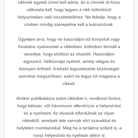
cikknek egyedi címet kell adnia, és a címnek öt-húsz
változata kell, hogy legyen a cikk különböző
helyszíneken való közzétételéhez. Ne feledje, hogy a
címben mindig szerepelnie kell a kulcsszónak.
Ügyeljen arra, hogy ne használjon túl bonyolult vagy
hivatalos nyelvezetet a cikkeiben, különben fennáll a
veszélye, hogy elüldözi az olvasóit. Használjon
egyszerű, hétköznapi nyelvet, amely világos és
könnyen érthető. A lehető legszélesebb közönséget
szeretné megszólítani, ezért ne tegye túl magasra a
cikkeit.
Amikor publikálásra szánt cikkeket ír, rendkívül fontos,
hogy kétszer, sőt háromszor ellenőrizze a helyesírást
és a nyelvtant. Az olvasók elfordulnak az olyan
cikkektől, amelyek tele vannak elírt szavakkal és
helytelen mondatokkal. Még ha a tartalma szilárd is, a
rossz helyesírás és nyelvtan akkor is