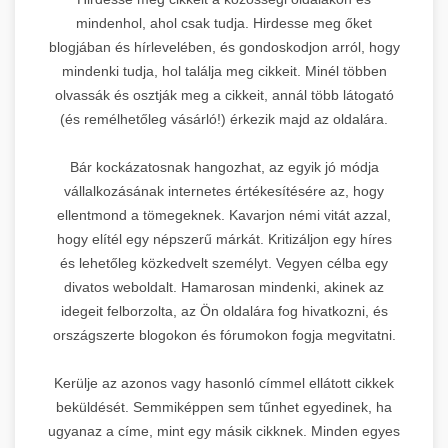
mindenhol, ahol csak tudja. Hirdesse meg őket
blogjában és hírlevelében, és gondoskodjon arról, hogy
mindenki tudja, hol találja meg cikkeit. Minél többen
olvassák és osztják meg a cikkeit, annál több látogató
(és remélhetőleg vásárló!) érkezik majd az oldalára.
Bár kockázatosnak hangozhat, az egyik jó módja
vállalkozásának internetes értékesítésére az, hogy
ellentmond a tömegeknek. Kavarjon némi vitát azzal,
hogy elítél egy népszerű márkát. Kritizáljon egy híres
és lehetőleg közkedvelt személyt. Vegyen célba egy
divatos weboldalt. Hamarosan mindenki, akinek az
idegeit felborzolta, az Ön oldalára fog hivatkozni, és
országszerte blogokon és fórumokon fogja megvitatni.
Kerülje az azonos vagy hasonló címmel ellátott cikkek
beküldését. Semmiképpen sem tűnhet egyedinek, ha
ugyanaz a címe, mint egy másik cikknek. Minden egyes