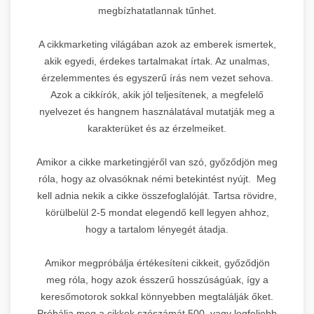
megbízhatatlannak tűnhet.
A cikkmarketing világában azok az emberek ismertek,
akik egyedi, érdekes tartalmakat írtak. Az unalmas,
érzelemmentes és egyszerű írás nem vezet sehova.
Azok a cikkírók, akik jól teljesítenek, a megfelelő
nyelvezet és hangnem használatával mutatják meg a
karakterüket és az érzelmeiket.
Amikor a cikke marketingjéről van szó, győződjön meg
róla, hogy az olvasóknak némi betekintést nyújt. Meg
kell adnia nekik a cikke összefoglalóját. Tartsa rövidre,
körülbelül 2-5 mondat elegendő kell legyen ahhoz,
hogy a tartalom lényegét átadja.
Amikor megpróbálja értékesíteni cikkeit, győződjön
meg róla, hogy azok ésszerű hosszúságúak, így a
keresőmotorok sokkal könnyebben megtalálják őket.
Próbálja meg a cikkek szószámát 500, vagy legfeljebb