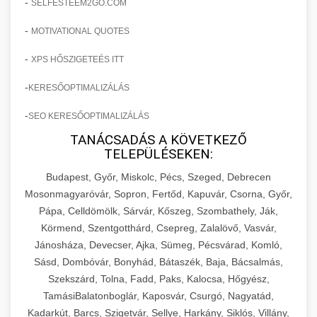
-
SELFESTEEM2GO.COM
-
MOTIVATIONAL QUOTES
-
XPS HŐSZIGETEÉS ITT
-
KERESŐOPTIMALIZÁLÁS
-
SEO KERESŐOPTIMALIZÁLÁS
TANÁCSADÁS A KÖVETKEZŐ
TELEPÜLÉSEKEN:
Budapest, Győr, Miskolc, Pécs, Szeged, Debrecen
Mosonmagyaróvár, Sopron, Fertőd, Kapuvár, Csorna, Győr,
Pápa, Celldömölk, Sárvár, Kőszeg, Szombathely, Ják,
Körmend, Szentgotthárd, Csepreg, Zalalövő, Vasvár,
Jánosháza, Devecser, Ajka, Sümeg, Pécsvárad, Komló,
Sásd, Dombóvár, Bonyhád, Bátaszék, Baja, Bácsalmás,
Szekszárd, Tolna, Fadd, Paks, Kalocsa, Hőgyész,
TamásiBalatonboglár, Kaposvár, Csurgó, Nagyatád,
Kadarkút, Barcs, Szigetvár, Sellye, Harkány, Siklós, Villány,