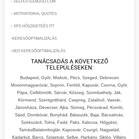
-
SELFESTEEM2GO.COM
-
MOTIVATIONAL QUOTES
-
XPS HŐSZIGETEÉS ITT
-
KERESŐOPTIMALIZÁLÁS
-
SEO KERESŐOPTIMALIZÁLÁS
TANÁCSADÁS A KÖVETKEZŐ
TELEPÜLÉSEKEN:
Budapest, Győr, Miskolc, Pécs, Szeged, Debrecen
Mosonmagyaróvár, Sopron, Fertőd, Kapuvár, Csorna, Győr,
Pápa, Celldömölk, Sárvár, Kőszeg, Szombathely, Ják,
Körmend, Szentgotthárd, Csepreg, Zalalövő, Vasvár,
Jánosháza, Devecser, Ajka, Sümeg, Pécsvárad, Komló,
Sásd, Dombóvár, Bonyhád, Bátaszék, Baja, Bácsalmás,
Szekszárd, Tolna, Fadd, Paks, Kalocsa, Hőgyész,
TamásiBalatonboglár, Kaposvár, Csurgó, Nagyatád,
Kadarkút, Barcs, Szigetvár, Sellye, Harkány, Siklós, Villány,