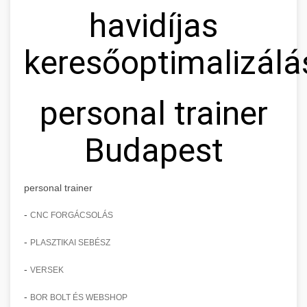
havidíjas
keresőoptimalizálá
personal trainer
Budapest
personal trainer
-
CNC FORGÁCSOLÁS
-
PLASZTIKAI SEBÉSZ
-
VERSEK
-
BOR BOLT ÉS WEBSHOP