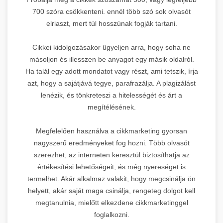
700 szóra csökkenteni. ennél több szó sok olvasót
elriaszt, mert túl hosszúnak fogják tartani.
Cikkei kidolgozásakor ügyeljen arra, hogy soha ne
másoljon és illesszen be anyagot egy másik oldalról.
Ha talál egy adott mondatot vagy részt, ami tetszik, írja
azt, hogy a sajátjává tegye, parafrazálja. A plagizálást
lenézik, és tönkreteszi a hitelességét és árt a
megítélésének.
Megfelelően használva a cikkmarketing gyorsan
nagyszerű eredményeket fog hozni. Több olvasót
szerezhet, az interneten keresztül biztosíthatja az
értékesítési lehetőségeit, és még nyereséget is
termelhet. Akár alkalmaz valakit, hogy megcsinálja ön
helyett, akár saját maga csinálja, rengeteg dolgot kell
megtanulnia, mielőtt elkezdene cikkmarketinggel
foglalkozni.