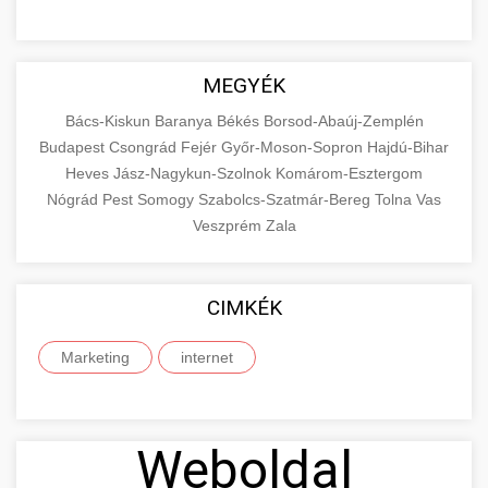
MEGYÉK
Bács-Kiskun
Baranya
Békés
Borsod-Abaúj-Zemplén
Budapest
Csongrád
Fejér
Győr-Moson-Sopron
Hajdú-Bihar
Heves
Jász-Nagykun-Szolnok
Komárom-Esztergom
Nógrád
Pest
Somogy
Szabolcs-Szatmár-Bereg
Tolna
Vas
Veszprém
Zala
CIMKÉK
Marketing
internet
Weboldal