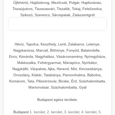
Újfehértó, Hajdúdorog, Mezőcsát, Polgár, Hajdúnánás,
Tiszaújváros, Tiszavasvári, Tiszalök, Tokaj, Felsőzsolca,
Szikszó, Szerencs, Sárospatak, Zalaszentgrót
Hévíz, Tapolca, Keszthely, Lenti, Zalakaros, Letenye,
Nagykanizsa, Marcali, Böhönye, Fonyód, Balatonlelle,
Encs, Kisvárda, Nagyhalász, Vásárosnamény, Nyíregyháza,
Mátészalka, Fehérgyarmat, Máriapócs, Nyírbátor,
Nagykálló, Várpalota, Ajka, Herend, Mór, Kincsesbánya,
Oroszlány, Kisbér, Tatabánya, Pannonhalma, Bábolna,
Komárom, Tata, Pilisvörösvár, Bicske, Érd, Százhalombatta,
Martonvásár, Százhalombatta, Gyál
Budapest egész területe:
Budapest
1. kerület
,
2. kerület
,
3. kerület
,
4. kerület
,
5.