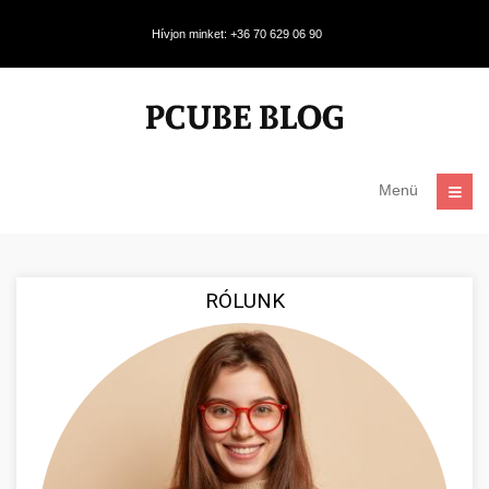
Hívjon minket: +36 70 629 06 90
Menü
RÓLUNK