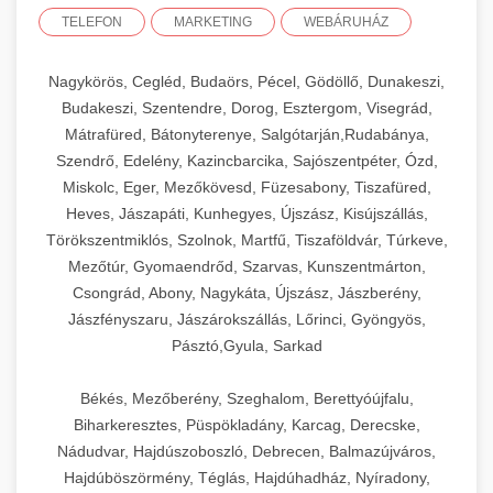
TELEFON
MARKETING
WEBÁRUHÁZ
Nagykörös, Cegléd, Budaörs, Pécel, Gödöllő, Dunakeszi,
Budakeszi, Szentendre, Dorog, Esztergom, Visegrád,
Mátrafüred, Bátonyterenye, Salgótarján,Rudabánya,
Szendrő, Edelény, Kazincbarcika, Sajószentpéter, Ózd,
Miskolc, Eger, Mezőkövesd, Füzesabony, Tiszafüred,
Heves, Jászapáti, Kunhegyes, Újszász, Kisújszállás,
Törökszentmiklós, Szolnok, Martfű, Tiszaföldvár, Túrkeve,
Mezőtúr, Gyomaendrőd, Szarvas, Kunszentmárton,
Csongrád, Abony, Nagykáta, Újszász, Jászberény,
Jászfényszaru, Jászárokszállás, Lőrinci, Gyöngyös,
Pásztó,Gyula, Sarkad
Békés, Mezőberény, Szeghalom, Berettyóújfalu,
Biharkeresztes, Püspökladány, Karcag, Derecske,
Nádudvar, Hajdúszoboszló, Debrecen, Balmazújváros,
Hajdúböszörmény, Téglás, Hajdúhadház, Nyíradony,