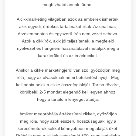
megbízhatatlannak tűnhet.
A cikkmarketing világában azok az emberek ismertek,
akik egyedi, érdekes tartalmakat írtak. Az unalmas,
érzelemmentes és egyszerű írás nem vezet sehova.
Azok a cikkírók, akik jól teljesítenek, a megfelelő
nyelvezet és hangnem használatával mutatják meg a
karakterüket és az érzelmeiket.
Amikor a cikke marketingjéről van szó, győződjön meg
róla, hogy az olvasóknak némi betekintést nyújt. Meg
kell adnia nekik a cikke összefoglalóját. Tartsa rövidre,
körülbelül 2-5 mondat elegendő kell legyen ahhoz,
hogy a tartalom lényegét átadja.
Amikor megpróbálja értékesíteni cikkeit, győződjön
meg róla, hogy azok ésszerű hosszúságúak, így a
keresőmotorok sokkal könnyebben megtalálják őket.
Próbálja meg a cikkek szószámát 500, vagy legfeljebb