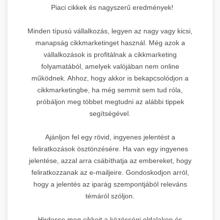
Piaci cikkek és nagyszerű eredmények!
Minden típusú vállalkozás, legyen az nagy vagy kicsi,
manapság cikkmarketinget használ. Még azok a
vállalkozások is profitálnak a cikkmarketing
folyamatából, amelyek valójában nem online
működnek. Ahhoz, hogy akkor is bekapcsolódjon a
cikkmarketingbe, ha még semmit sem tud róla,
próbáljon meg többet megtudni az alábbi tippek
segítségével.
Ajánljon fel egy rövid, ingyenes jelentést a
feliratkozások ösztönzésére. Ha van egy ingyenes
jelentése, azzal arra csábíthatja az embereket, hogy
feliratkozzanak az e-mailjeire. Gondoskodjon arról,
hogy a jelentés az iparág szempontjából releváns
témáról szóljon.
Hirdesse meg cikkeit a közösségi oldalakon és