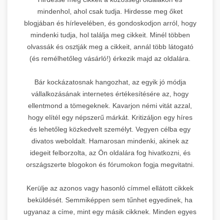
mindenhol, ahol csak tudja. Hirdesse meg őket
blogjában és hírlevelében, és gondoskodjon arról, hogy
mindenki tudja, hol találja meg cikkeit. Minél többen
olvassák és osztják meg a cikkeit, annál több látogató
(és remélhetőleg vásárló!) érkezik majd az oldalára.
Bár kockázatosnak hangozhat, az egyik jó módja
vállalkozásának internetes értékesítésére az, hogy
ellentmond a tömegeknek. Kavarjon némi vitát azzal,
hogy elítél egy népszerű márkát. Kritizáljon egy híres
és lehetőleg közkedvelt személyt. Vegyen célba egy
divatos weboldalt. Hamarosan mindenki, akinek az
idegeit felborzolta, az Ön oldalára fog hivatkozni, és
országszerte blogokon és fórumokon fogja megvitatni.
Kerülje az azonos vagy hasonló címmel ellátott cikkek
beküldését. Semmiképpen sem tűnhet egyedinek, ha
ugyanaz a címe, mint egy másik cikknek. Minden egyes