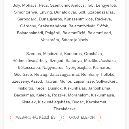
Bóly, Mohács, Pécs, Szentlőrinc Andocs, Tab, Lengyeltóti,
Simontornya, Enying, Dunaföldvár, Solt, Szabadszállás,
Sárbogárd, Dunaújváros, Kunszentmiklós, Ráckeve,
Gárdony, Székesfehérvár, Balatonföldvár, Siófok,
Balatonalmádi, Polgárdi, Balatonfűzfő, Balatonfüred,
Veszprém, Sátoraljaújhely
Szentes, Mindszent, Kondoros, Orosháza,
Hódmezővásárhely, Szeged, Battonya, Mezőkovácsháza,
Békéscsaba, Nagymaros, Nyergesújfalu, Kismaros,
Göd,Szob, Rétság, Balassagyarmat, Romhány, Hollókő,
Szécsény, Aszód, Hatvan, Monor, Lajosmizse, Soltvadkert,
Kiskőrös, Kecel, Dusnok, Kiskunhalas, Jánoshalma,
Bácsalmás, Kelebia, Röszke, Mórahalom, Kiskunmajsa,
Kistelek, Kiskunfélegyháza, Bugac, Kecskemét,
Tiszakécske
WEBÁRUHÁZ KÉSZÍTÉS
OKOSTELEFON