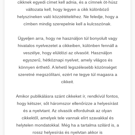
cikknek egyedi címet kell adnia, és a címnek öt-húsz
változata kell, hogy legyen a cikk különböző
helyszíneken való közzétételéhez. Ne feledje, hogy a
címben mindig szerepelnie kell a kulcsszónak.
Ügyeljen arra, hogy ne használjon túl bonyolult vagy
hivatalos nyelvezetet a cikkeiben, különben fennáll a
veszélye, hogy elüldözi az olvasóit. Használjon
egyszerű, hétköznapi nyelvet, amely világos és
könnyen érthető. A lehető legszélesebb közönséget
szeretné megszólítani, ezért ne tegye túl magasra a
cikkeit.
Amikor publikálásra szánt cikkeket ír, rendkívül fontos,
hogy kétszer, sőt háromszor ellenőrizze a helyesírást
és a nyelvtant. Az olvasók elfordulnak az olyan
cikkektől, amelyek tele vannak elírt szavakkal és
helytelen mondatokkal. Még ha a tartalma szilárd is, a
rossz helyesírás és nyelvtan akkor is