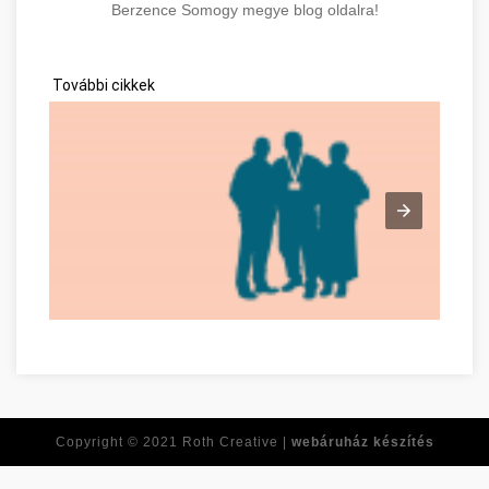
Berzence Somogy megye blog oldalra!
További cikkek
Time For Another Job? Check Out This Advice! Somogy megye
Copyright © 2021
Roth Creative |
webáruház készítés