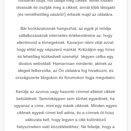
mindenki tudja, hol találja meg cikkeit. Minél többen
olvassák és osztják meg a cikkeit, annál több látogató
(és remélhetőleg vásárló!) érkezik majd az oldalára.
Bár kockázatosnak hangozhat, az egyik jó módja
vállalkozásának internetes értékesítésére az, hogy
ellentmond a tömegeknek. Kavarjon némi vitát azzal,
hogy elítél egy népszerű márkát. Kritizáljon egy híres
és lehetőleg közkedvelt személyt. Vegyen célba egy
divatos weboldalt. Hamarosan mindenki, akinek az
idegeit felborzolta, az Ön oldalára fog hivatkozni, és
országszerte blogokon és fórumokon fogja megvitatni.
Kerülje az azonos vagy hasonló címmel ellátott cikkek
beküldését. Semmiképpen sem tűnhet egyedinek, ha
ugyanaz a címe, mint egy másik cikknek. Minden egyes
cikknek egyedi címet kell adnia, és a címnek öt-húsz
változata kell, hogy legyen a cikk különböző
helyszíneken való közzétételéhez. Ne feledje, hogy a