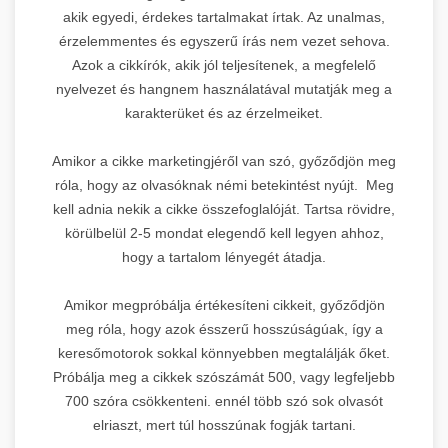
akik egyedi, érdekes tartalmakat írtak. Az unalmas,
érzelemmentes és egyszerű írás nem vezet sehova.
Azok a cikkírók, akik jól teljesítenek, a megfelelő
nyelvezet és hangnem használatával mutatják meg a
karakterüket és az érzelmeiket.
Amikor a cikke marketingjéről van szó, győződjön meg
róla, hogy az olvasóknak némi betekintést nyújt. Meg
kell adnia nekik a cikke összefoglalóját. Tartsa rövidre,
körülbelül 2-5 mondat elegendő kell legyen ahhoz,
hogy a tartalom lényegét átadja.
Amikor megpróbálja értékesíteni cikkeit, győződjön
meg róla, hogy azok ésszerű hosszúságúak, így a
keresőmotorok sokkal könnyebben megtalálják őket.
Próbálja meg a cikkek szószámát 500, vagy legfeljebb
700 szóra csökkenteni. ennél több szó sok olvasót
elriaszt, mert túl hosszúnak fogják tartani.