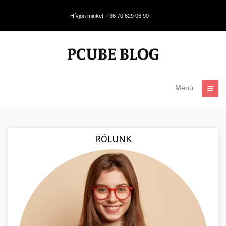
Hívjon minket: +36 70 629 06 90
Menü
RÓLUNK