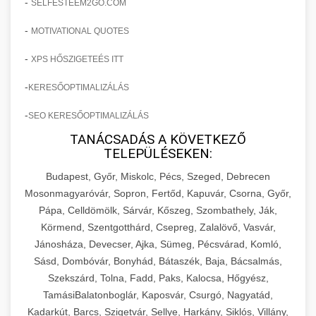
-
SELFESTEEM2GO.COM
-
MOTIVATIONAL QUOTES
-
XPS HŐSZIGETEÉS ITT
-
KERESŐOPTIMALIZÁLÁS
-
SEO KERESŐOPTIMALIZÁLÁS
TANÁCSADÁS A KÖVETKEZŐ
TELEPÜLÉSEKEN:
Budapest, Győr, Miskolc, Pécs, Szeged, Debrecen
Mosonmagyaróvár, Sopron, Fertőd, Kapuvár, Csorna, Győr,
Pápa, Celldömölk, Sárvár, Kőszeg, Szombathely, Ják,
Körmend, Szentgotthárd, Csepreg, Zalalövő, Vasvár,
Jánosháza, Devecser, Ajka, Sümeg, Pécsvárad, Komló,
Sásd, Dombóvár, Bonyhád, Bátaszék, Baja, Bácsalmás,
Szekszárd, Tolna, Fadd, Paks, Kalocsa, Hőgyész,
TamásiBalatonboglár, Kaposvár, Csurgó, Nagyatád,
Kadarkút, Barcs, Szigetvár, Sellye, Harkány, Siklós, Villány,