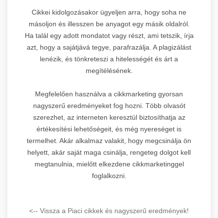
Cikkei kidolgozásakor ügyeljen arra, hogy soha ne
másoljon és illesszen be anyagot egy másik oldalról.
Ha talál egy adott mondatot vagy részt, ami tetszik, írja
azt, hogy a sajátjává tegye, parafrazálja. A plagizálást
lenézik, és tönkreteszi a hitelességét és árt a
megítélésének.
Megfelelően használva a cikkmarketing gyorsan
nagyszerű eredményeket fog hozni. Több olvasót
szerezhet, az interneten keresztül biztosíthatja az
értékesítési lehetőségeit, és még nyereséget is
termelhet. Akár alkalmaz valakit, hogy megcsinálja ön
helyett, akár saját maga csinálja, rengeteg dolgot kell
megtanulnia, mielőtt elkezdene cikkmarketinggel
foglalkozni.
<-- Vissza a Piaci cikkek és nagyszerű eredmények!