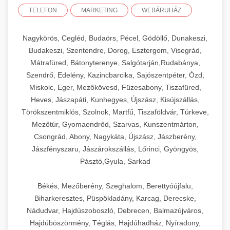
TELEFON
MARKETING
WEBÁRUHÁZ
Nagykörös, Cegléd, Budaörs, Pécel, Gödöllő, Dunakeszi,
Budakeszi, Szentendre, Dorog, Esztergom, Visegrád,
Mátrafüred, Bátonyterenye, Salgótarján,Rudabánya,
Szendrő, Edelény, Kazincbarcika, Sajószentpéter, Ózd,
Miskolc, Eger, Mezőkövesd, Füzesabony, Tiszafüred,
Heves, Jászapáti, Kunhegyes, Újszász, Kisújszállás,
Törökszentmiklós, Szolnok, Martfű, Tiszaföldvár, Túrkeve,
Mezőtúr, Gyomaendrőd, Szarvas, Kunszentmárton,
Csongrád, Abony, Nagykáta, Újszász, Jászberény,
Jászfényszaru, Jászárokszállás, Lőrinci, Gyöngyös,
Pásztó,Gyula, Sarkad
Békés, Mezőberény, Szeghalom, Berettyóújfalu,
Biharkeresztes, Püspökladány, Karcag, Derecske,
Nádudvar, Hajdúszoboszló, Debrecen, Balmazújváros,
Hajdúböszörmény, Téglás, Hajdúhadház, Nyíradony,