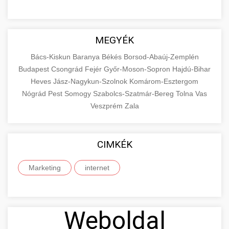
MEGYÉK
Bács-Kiskun
Baranya
Békés
Borsod-Abaúj-Zemplén
Budapest
Csongrád
Fejér
Győr-Moson-Sopron
Hajdú-Bihar
Heves
Jász-Nagykun-Szolnok
Komárom-Esztergom
Nógrád
Pest
Somogy
Szabolcs-Szatmár-Bereg
Tolna
Vas
Veszprém
Zala
CIMKÉK
Marketing
internet
Weboldal