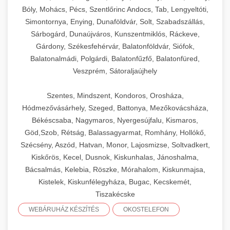
Bóly, Mohács, Pécs, Szentlőrinc Andocs, Tab, Lengyeltóti,
Simontornya, Enying, Dunaföldvár, Solt, Szabadszállás,
Sárbogárd, Dunaújváros, Kunszentmiklós, Ráckeve,
Gárdony, Székesfehérvár, Balatonföldvár, Siófok,
Balatonalmádi, Polgárdi, Balatonfűzfő, Balatonfüred,
Veszprém, Sátoraljaújhely
Szentes, Mindszent, Kondoros, Orosháza,
Hódmezővásárhely, Szeged, Battonya, Mezőkovácsháza,
Békéscsaba, Nagymaros, Nyergesújfalu, Kismaros,
Göd,Szob, Rétság, Balassagyarmat, Romhány, Hollókő,
Szécsény, Aszód, Hatvan, Monor, Lajosmizse, Soltvadkert,
Kiskőrös, Kecel, Dusnok, Kiskunhalas, Jánoshalma,
Bácsalmás, Kelebia, Röszke, Mórahalom, Kiskunmajsa,
Kistelek, Kiskunfélegyháza, Bugac, Kecskemét,
Tiszakécske
WEBÁRUHÁZ KÉSZÍTÉS
OKOSTELEFON