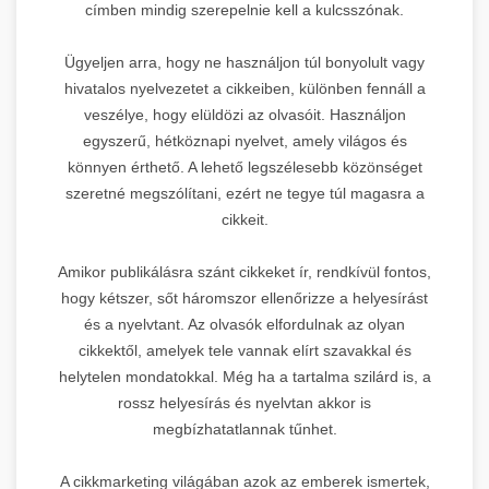
címben mindig szerepelnie kell a kulcsszónak.
Ügyeljen arra, hogy ne használjon túl bonyolult vagy
hivatalos nyelvezetet a cikkeiben, különben fennáll a
veszélye, hogy elüldözi az olvasóit. Használjon
egyszerű, hétköznapi nyelvet, amely világos és
könnyen érthető. A lehető legszélesebb közönséget
szeretné megszólítani, ezért ne tegye túl magasra a
cikkeit.
Amikor publikálásra szánt cikkeket ír, rendkívül fontos,
hogy kétszer, sőt háromszor ellenőrizze a helyesírást
és a nyelvtant. Az olvasók elfordulnak az olyan
cikkektől, amelyek tele vannak elírt szavakkal és
helytelen mondatokkal. Még ha a tartalma szilárd is, a
rossz helyesírás és nyelvtan akkor is
megbízhatatlannak tűnhet.
A cikkmarketing világában azok az emberek ismertek,