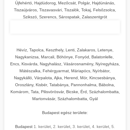
Újfehértó, Hajdúdorog, Mezőcsát, Polgár, Hajdúnánás,
Tiszaújváros, Tiszavasvári, Tiszalök, Tokaj, Felsőzsolca,
Szikszó, Szerencs, Sárospatak, Zalaszentgrót
Hévíz, Tapolca, Keszthely, Lenti, Zalakaros, Letenye,
Nagykanizsa, Marcali, Böhönye, Fonyód, Balatonlelle,
Encs, Kisvárda, Nagyhalász, Vásárosnamény, Nyíregyháza,
Mátészalka, Fehérgyarmat, Máriapócs, Nyírbátor,
Nagykálló, Várpalota, Ajka, Herend, Mór, Kincsesbánya,
Oroszlány, Kisbér, Tatabánya, Pannonhalma, Bábolna,
Komárom, Tata, Pilisvörösvár, Bicske, Érd, Százhalombatta,
Martonvásár, Százhalombatta, Gyál
Budapest egész területe:
Budapest
1. kerület
,
2. kerület
,
3. kerület
,
4. kerület
,
5.