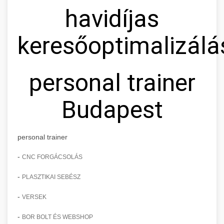
havidíjas
keresőoptimalizálá
personal trainer
Budapest
personal trainer
-
CNC FORGÁCSOLÁS
-
PLASZTIKAI SEBÉSZ
-
VERSEK
-
BOR BOLT ÉS WEBSHOP