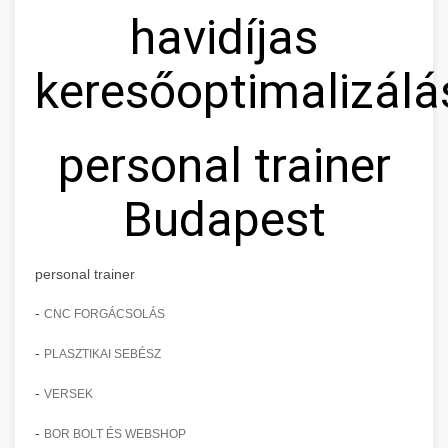
havidíjas
keresőoptimalizálá
personal trainer
Budapest
personal trainer
-
CNC FORGÁCSOLÁS
-
PLASZTIKAI SEBÉSZ
-
VERSEK
-
BOR BOLT ÉS WEBSHOP