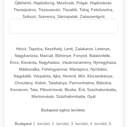
Újfehértó, Hajdúdorog, Mezőcsát, Polgár, Hajdúnánás,
Tiszaújváros, Tiszavasvári, Tiszalök, Tokaj, Felsőzsolca,
Szikszó, Szerencs, Sárospatak, Zalaszentgrót
Hévíz, Tapolca, Keszthely, Lenti, Zalakaros, Letenye,
Nagykanizsa, Marcali, Böhönye, Fonyód, Balatonlelle,
Encs, Kisvárda, Nagyhalász, Vásárosnamény, Nyíregyháza,
Mátészalka, Fehérgyarmat, Máriapócs, Nyírbátor,
Nagykálló, Várpalota, Ajka, Herend, Mór, Kincsesbánya,
Oroszlány, Kisbér, Tatabánya, Pannonhalma, Bábolna,
Komárom, Tata, Pilisvörösvár, Bicske, Érd, Százhalombatta,
Martonvásár, Százhalombatta, Gyál
Budapest egész területe:
Budapest
1. kerület
,
2. kerület
,
3. kerület
,
4. kerület
,
5.