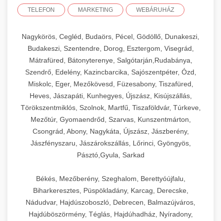
TELEFON
MARKETING
WEBÁRUHÁZ
Nagykörös, Cegléd, Budaörs, Pécel, Gödöllő, Dunakeszi,
Budakeszi, Szentendre, Dorog, Esztergom, Visegrád,
Mátrafüred, Bátonyterenye, Salgótarján,Rudabánya,
Szendrő, Edelény, Kazincbarcika, Sajószentpéter, Ózd,
Miskolc, Eger, Mezőkövesd, Füzesabony, Tiszafüred,
Heves, Jászapáti, Kunhegyes, Újszász, Kisújszállás,
Törökszentmiklós, Szolnok, Martfű, Tiszaföldvár, Túrkeve,
Mezőtúr, Gyomaendrőd, Szarvas, Kunszentmárton,
Csongrád, Abony, Nagykáta, Újszász, Jászberény,
Jászfényszaru, Jászárokszállás, Lőrinci, Gyöngyös,
Pásztó,Gyula, Sarkad
Békés, Mezőberény, Szeghalom, Berettyóújfalu,
Biharkeresztes, Püspökladány, Karcag, Derecske,
Nádudvar, Hajdúszoboszló, Debrecen, Balmazújváros,
Hajdúböszörmény, Téglás, Hajdúhadház, Nyíradony,