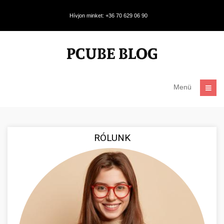
Hívjon minket: +36 70 629 06 90
Menü
RÓLUNK