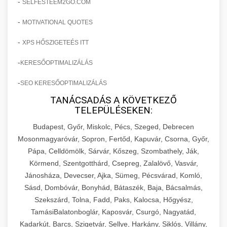
-
SELFESTEEM2GO.COM
-
MOTIVATIONAL QUOTES
-
XPS HŐSZIGETEÉS ITT
-
KERESŐOPTIMALIZÁLÁS
-
SEO KERESŐOPTIMALIZÁLÁS
TANÁCSADÁS A KÖVETKEZŐ
TELEPÜLÉSEKEN:
Budapest, Győr, Miskolc, Pécs, Szeged, Debrecen
Mosonmagyaróvár, Sopron, Fertőd, Kapuvár, Csorna, Győr,
Pápa, Celldömölk, Sárvár, Kőszeg, Szombathely, Ják,
Körmend, Szentgotthárd, Csepreg, Zalalövő, Vasvár,
Jánosháza, Devecser, Ajka, Sümeg, Pécsvárad, Komló,
Sásd, Dombóvár, Bonyhád, Bátaszék, Baja, Bácsalmás,
Szekszárd, Tolna, Fadd, Paks, Kalocsa, Hőgyész,
TamásiBalatonboglár, Kaposvár, Csurgó, Nagyatád,
Kadarkút, Barcs, Szigetvár, Sellye, Harkány, Siklós, Villány,