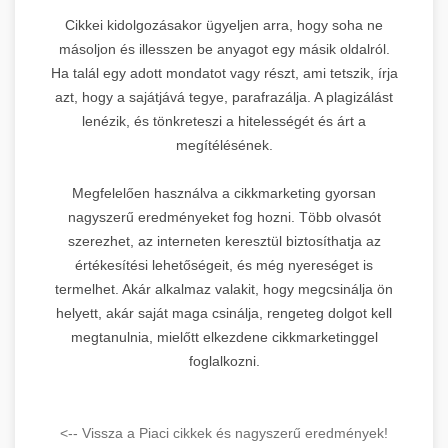
Cikkei kidolgozásakor ügyeljen arra, hogy soha ne
másoljon és illesszen be anyagot egy másik oldalról.
Ha talál egy adott mondatot vagy részt, ami tetszik, írja
azt, hogy a sajátjává tegye, parafrazálja. A plagizálást
lenézik, és tönkreteszi a hitelességét és árt a
megítélésének.
Megfelelően használva a cikkmarketing gyorsan
nagyszerű eredményeket fog hozni. Több olvasót
szerezhet, az interneten keresztül biztosíthatja az
értékesítési lehetőségeit, és még nyereséget is
termelhet. Akár alkalmaz valakit, hogy megcsinálja ön
helyett, akár saját maga csinálja, rengeteg dolgot kell
megtanulnia, mielőtt elkezdene cikkmarketinggel
foglalkozni.
<-- Vissza a Piaci cikkek és nagyszerű eredmények!