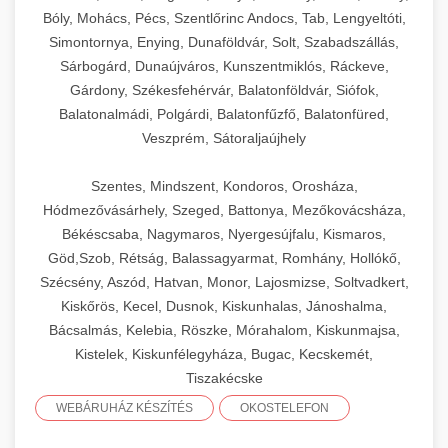
Bóly, Mohács, Pécs, Szentlőrinc Andocs, Tab, Lengyeltóti,
Simontornya, Enying, Dunaföldvár, Solt, Szabadszállás,
Sárbogárd, Dunaújváros, Kunszentmiklós, Ráckeve,
Gárdony, Székesfehérvár, Balatonföldvár, Siófok,
Balatonalmádi, Polgárdi, Balatonfűzfő, Balatonfüred,
Veszprém, Sátoraljaújhely
Szentes, Mindszent, Kondoros, Orosháza,
Hódmezővásárhely, Szeged, Battonya, Mezőkovácsháza,
Békéscsaba, Nagymaros, Nyergesújfalu, Kismaros,
Göd,Szob, Rétság, Balassagyarmat, Romhány, Hollókő,
Szécsény, Aszód, Hatvan, Monor, Lajosmizse, Soltvadkert,
Kiskőrös, Kecel, Dusnok, Kiskunhalas, Jánoshalma,
Bácsalmás, Kelebia, Röszke, Mórahalom, Kiskunmajsa,
Kistelek, Kiskunfélegyháza, Bugac, Kecskemét,
Tiszakécske
WEBÁRUHÁZ KÉSZÍTÉS
OKOSTELEFON