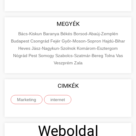
MEGYÉK
Bács-Kiskun
Baranya
Békés
Borsod-Abaúj-Zemplén
Budapest
Csongrád
Fejér
Győr-Moson-Sopron
Hajdú-Bihar
Heves
Jász-Nagykun-Szolnok
Komárom-Esztergom
Nógrád
Pest
Somogy
Szabolcs-Szatmár-Bereg
Tolna
Vas
Veszprém
Zala
CIMKÉK
Marketing
internet
Weboldal