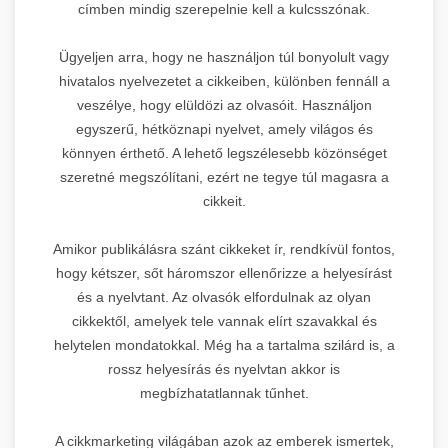
címben mindig szerepelnie kell a kulcsszónak.
Ügyeljen arra, hogy ne használjon túl bonyolult vagy
hivatalos nyelvezetet a cikkeiben, különben fennáll a
veszélye, hogy elüldözi az olvasóit. Használjon
egyszerű, hétköznapi nyelvet, amely világos és
könnyen érthető. A lehető legszélesebb közönséget
szeretné megszólítani, ezért ne tegye túl magasra a
cikkeit.
Amikor publikálásra szánt cikkeket ír, rendkívül fontos,
hogy kétszer, sőt háromszor ellenőrizze a helyesírást
és a nyelvtant. Az olvasók elfordulnak az olyan
cikkektől, amelyek tele vannak elírt szavakkal és
helytelen mondatokkal. Még ha a tartalma szilárd is, a
rossz helyesírás és nyelvtan akkor is
megbízhatatlannak tűnhet.
A cikkmarketing világában azok az emberek ismertek,