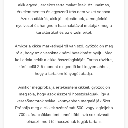
akik egyedi, érdekes tartalmakat írtak. Az unalmas,
érzelemmentes és egyszerű írás nem vezet sehova.
Azok a cikkírók, akik jól teljesítenek, a megfelelő
nyelvezet és hangnem használatával mutatják meg a
karakterüket és az érzelmeiket.
Amikor a cikke marketingjéről van szó, győződjön meg
róla, hogy az olvasóknak némi betekintést nyújt. Meg
kell adnia nekik a cikke összefoglalóját. Tartsa rövidre,
körülbelül 2-5 mondat elegendő kell legyen ahhoz,
hogy a tartalom lényegét átadja.
Amikor megpróbálja értékesíteni cikkeit, győződjön
meg róla, hogy azok ésszerű hosszúságúak, így a
keresőmotorok sokkal könnyebben megtalálják őket.
Próbálja meg a cikkek szószámát 500, vagy legfeljebb
700 szóra csökkenteni. ennél több szó sok olvasót
elriaszt, mert túl hosszúnak fogják tartani.