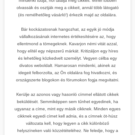
mindenki tudja, hol találja meg cikkeit. Minél többen
olvassák és osztják meg a cikkeit, annál több látogató
(és remélhetőleg vásárló!) érkezik majd az oldalára.
Bár kockázatosnak hangozhat, az egyik jó módja
vállalkozásának internetes értékesítésére az, hogy
ellentmond a tömegeknek. Kavarjon némi vitát azzal,
hogy elítél egy népszerű márkát. Kritizáljon egy híres
és lehetőleg közkedvelt személyt. Vegyen célba egy
divatos weboldalt. Hamarosan mindenki, akinek az
idegeit felborzolta, az Ön oldalára fog hivatkozni, és
országszerte blogokon és fórumokon fogja megvitatni.
Kerülje az azonos vagy hasonló címmel ellátott cikkek
beküldését. Semmiképpen sem tűnhet egyedinek, ha
ugyanaz a címe, mint egy másik cikknek. Minden egyes
cikknek egyedi címet kell adnia, és a címnek öt-húsz
változata kell, hogy legyen a cikk különböző
helyszíneken való közzétételéhez. Ne feledje, hogy a