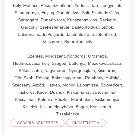
Bóly, Mohács, Pécs, Szentlőrinc Andocs, Tab, Lengyeltóti,
Simontornya, Enying, Dunaföldvár, Solt, Szabadszállás,
Sárbogárd, Dunaújváros, Kunszentmiklós, Ráckeve,
Gárdony, Székesfehérvár, Balatonföldvár, Siófok,
Balatonalmádi, Polgárdi, Balatonfűzfő, Balatonfüred,
Veszprém, Sátoraljaújhely
Szentes, Mindszent, Kondoros, Orosháza,
Hódmezővásárhely, Szeged, Battonya, Mezőkovácsháza,
Békéscsaba, Nagymaros, Nyergesújfalu, Kismaros,
Göd,Szob, Rétság, Balassagyarmat, Romhány, Hollókő,
Szécsény, Aszód, Hatvan, Monor, Lajosmizse, Soltvadkert,
Kiskőrös, Kecel, Dusnok, Kiskunhalas, Jánoshalma,
Bácsalmás, Kelebia, Röszke, Mórahalom, Kiskunmajsa,
Kistelek, Kiskunfélegyháza, Bugac, Kecskemét,
Tiszakécske
WEBÁRUHÁZ KÉSZÍTÉS
OKOSTELEFON