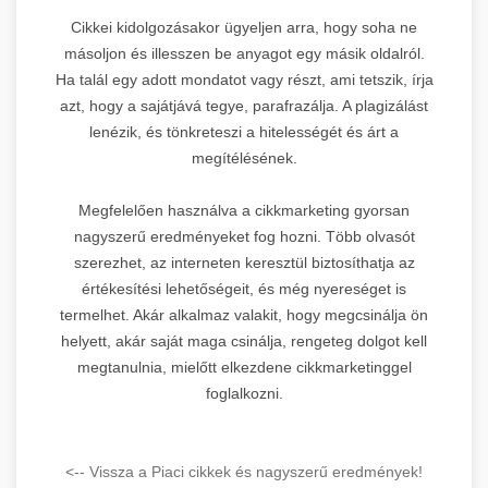
Cikkei kidolgozásakor ügyeljen arra, hogy soha ne
másoljon és illesszen be anyagot egy másik oldalról.
Ha talál egy adott mondatot vagy részt, ami tetszik, írja
azt, hogy a sajátjává tegye, parafrazálja. A plagizálást
lenézik, és tönkreteszi a hitelességét és árt a
megítélésének.
Megfelelően használva a cikkmarketing gyorsan
nagyszerű eredményeket fog hozni. Több olvasót
szerezhet, az interneten keresztül biztosíthatja az
értékesítési lehetőségeit, és még nyereséget is
termelhet. Akár alkalmaz valakit, hogy megcsinálja ön
helyett, akár saját maga csinálja, rengeteg dolgot kell
megtanulnia, mielőtt elkezdene cikkmarketinggel
foglalkozni.
<-- Vissza a Piaci cikkek és nagyszerű eredmények!