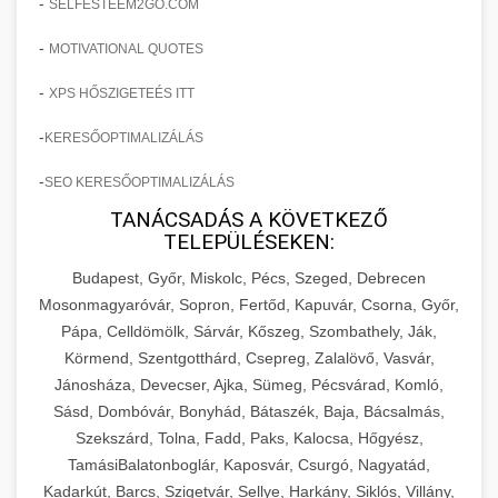
-
SELFESTEEM2GO.COM
-
MOTIVATIONAL QUOTES
-
XPS HŐSZIGETEÉS ITT
-
KERESŐOPTIMALIZÁLÁS
-
SEO KERESŐOPTIMALIZÁLÁS
TANÁCSADÁS A KÖVETKEZŐ
TELEPÜLÉSEKEN:
Budapest, Győr, Miskolc, Pécs, Szeged, Debrecen
Mosonmagyaróvár, Sopron, Fertőd, Kapuvár, Csorna, Győr,
Pápa, Celldömölk, Sárvár, Kőszeg, Szombathely, Ják,
Körmend, Szentgotthárd, Csepreg, Zalalövő, Vasvár,
Jánosháza, Devecser, Ajka, Sümeg, Pécsvárad, Komló,
Sásd, Dombóvár, Bonyhád, Bátaszék, Baja, Bácsalmás,
Szekszárd, Tolna, Fadd, Paks, Kalocsa, Hőgyész,
TamásiBalatonboglár, Kaposvár, Csurgó, Nagyatád,
Kadarkút, Barcs, Szigetvár, Sellye, Harkány, Siklós, Villány,