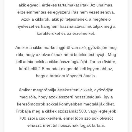
akik egyedi, érdekes tartalmakat írtak. Az unalmas,
érzelemmentes és egyszerű írás nem vezet sehova.
Azok a cikkírók, akik jól teljesítenek, a megfelelő
nyelvezet és hangnem használatával mutatják meg a
karakterüket és az érzelmeiket.
Amikor a cikke marketingjéről van szó, győződjön meg
róla, hogy az olvasóknak némi betekintést nyújt. Meg
kell adnia nekik a cikke összefoglalóját. Tartsa rövidre,
körülbelül 2-5 mondat elegendő kell legyen ahhoz,
hogy a tartalom lényegét átadja.
Amikor megpróbálja értékesíteni cikkeit, győződjön
meg róla, hogy azok ésszerű hosszúságúak, így a
keresőmotorok sokkal könnyebben megtalálják őket.
Próbálja meg a cikkek szószámát 500, vagy legfeljebb
700 szóra csökkenteni. ennél több szó sok olvasót
elriaszt, mert túl hosszúnak fogják tartani.