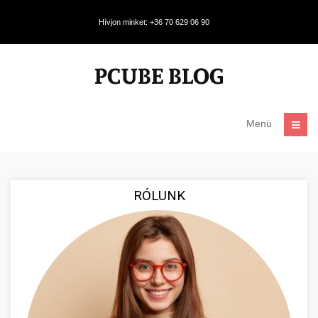
Hívjon minket: +36 70 629 06 90
Menü
RÓLUNK