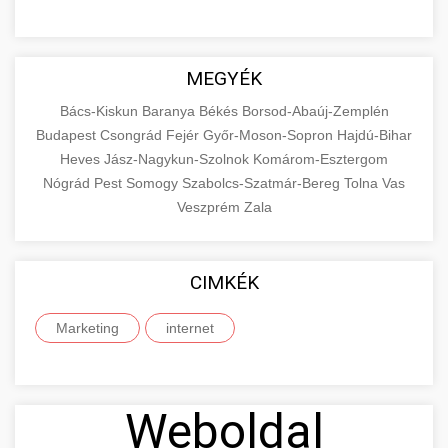
MEGYÉK
Bács-Kiskun
Baranya
Békés
Borsod-Abaúj-Zemplén
Budapest
Csongrád
Fejér
Győr-Moson-Sopron
Hajdú-Bihar
Heves
Jász-Nagykun-Szolnok
Komárom-Esztergom
Nógrád
Pest
Somogy
Szabolcs-Szatmár-Bereg
Tolna
Vas
Veszprém
Zala
CIMKÉK
Marketing
internet
Weboldal