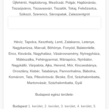
Újfehértó, Hajdúdorog, Mezőcsát, Polgár, Hajdúnánás,
Tiszaújváros, Tiszavasvári, Tiszalök, Tokaj, Felsőzsolca,
Szikszó, Szerencs, Sárospatak, Zalaszentgrót
Hévíz, Tapolca, Keszthely, Lenti, Zalakaros, Letenye,
Nagykanizsa, Marcali, Böhönye, Fonyód, Balatonlelle,
Encs, Kisvárda, Nagyhalász, Vásárosnamény, Nyíregyháza,
Mátészalka, Fehérgyarmat, Máriapócs, Nyírbátor,
Nagykálló, Várpalota, Ajka, Herend, Mór, Kincsesbánya,
Oroszlány, Kisbér, Tatabánya, Pannonhalma, Bábolna,
Komárom, Tata, Pilisvörösvár, Bicske, Érd, Százhalombatta,
Martonvásár, Százhalombatta, Gyál
Budapest egész területe:
Budapest
1. kerület
,
2. kerület
,
3. kerület
,
4. kerület
,
5.