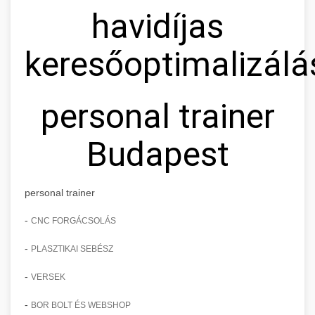
havidíjas
keresőoptimalizálá
personal trainer
Budapest
personal trainer
-
CNC FORGÁCSOLÁS
-
PLASZTIKAI SEBÉSZ
-
VERSEK
-
BOR BOLT ÉS WEBSHOP