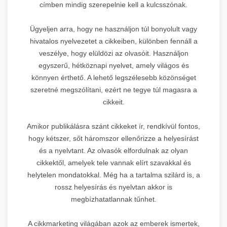
címben mindig szerepelnie kell a kulcsszónak.
Ügyeljen arra, hogy ne használjon túl bonyolult vagy
hivatalos nyelvezetet a cikkeiben, különben fennáll a
veszélye, hogy elüldözi az olvasóit. Használjon
egyszerű, hétköznapi nyelvet, amely világos és
könnyen érthető. A lehető legszélesebb közönséget
szeretné megszólítani, ezért ne tegye túl magasra a
cikkeit.
Amikor publikálásra szánt cikkeket ír, rendkívül fontos,
hogy kétszer, sőt háromszor ellenőrizze a helyesírást
és a nyelvtant. Az olvasók elfordulnak az olyan
cikkektől, amelyek tele vannak elírt szavakkal és
helytelen mondatokkal. Még ha a tartalma szilárd is, a
rossz helyesírás és nyelvtan akkor is
megbízhatatlannak tűnhet.
A cikkmarketing világában azok az emberek ismertek,