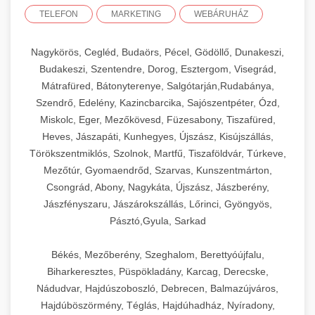
TELEFON
MARKETING
WEBÁRUHÁZ
Nagykörös, Cegléd, Budaörs, Pécel, Gödöllő, Dunakeszi,
Budakeszi, Szentendre, Dorog, Esztergom, Visegrád,
Mátrafüred, Bátonyterenye, Salgótarján,Rudabánya,
Szendrő, Edelény, Kazincbarcika, Sajószentpéter, Ózd,
Miskolc, Eger, Mezőkövesd, Füzesabony, Tiszafüred,
Heves, Jászapáti, Kunhegyes, Újszász, Kisújszállás,
Törökszentmiklós, Szolnok, Martfű, Tiszaföldvár, Túrkeve,
Mezőtúr, Gyomaendrőd, Szarvas, Kunszentmárton,
Csongrád, Abony, Nagykáta, Újszász, Jászberény,
Jászfényszaru, Jászárokszállás, Lőrinci, Gyöngyös,
Pásztó,Gyula, Sarkad
Békés, Mezőberény, Szeghalom, Berettyóújfalu,
Biharkeresztes, Püspökladány, Karcag, Derecske,
Nádudvar, Hajdúszoboszló, Debrecen, Balmazújváros,
Hajdúböszörmény, Téglás, Hajdúhadház, Nyíradony,