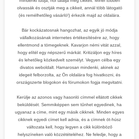
mindenki tudja, hol találja meg cikkeit. Minél többen
olvassák és osztják meg a cikkeit, annál több látogató
(és remélhetőleg vásárló!) érkezik majd az oldalára.
Bár kockázatosnak hangozhat, az egyik jó módja
vállalkozásának internetes értékesítésére az, hogy
ellentmond a tömegeknek. Kavarjon némi vitát azzal,
hogy elítél egy népszerű márkát. Kritizáljon egy híres
és lehetőleg közkedvelt személyt. Vegyen célba egy
divatos weboldalt. Hamarosan mindenki, akinek az
idegeit felborzolta, az Ön oldalára fog hivatkozni, és
országszerte blogokon és fórumokon fogja megvitatni.
Kerülje az azonos vagy hasonló címmel ellátott cikkek
beküldését. Semmiképpen sem tűnhet egyedinek, ha
ugyanaz a címe, mint egy másik cikknek. Minden egyes
cikknek egyedi címet kell adnia, és a címnek öt-húsz
változata kell, hogy legyen a cikk különböző
helyszíneken való közzétételéhez. Ne feledje, hogy a