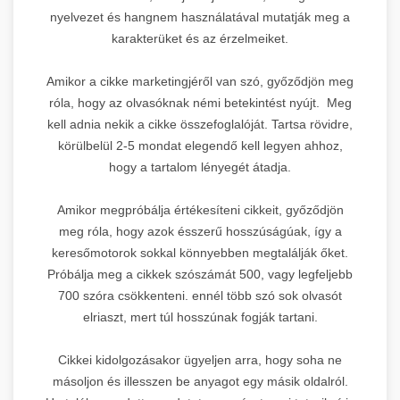
nyelvezet és hangnem használatával mutatják meg a
karakterüket és az érzelmeiket.
Amikor a cikke marketingjéről van szó, győződjön meg
róla, hogy az olvasóknak némi betekintést nyújt. Meg
kell adnia nekik a cikke összefoglalóját. Tartsa rövidre,
körülbelül 2-5 mondat elegendő kell legyen ahhoz,
hogy a tartalom lényegét átadja.
Amikor megpróbálja értékesíteni cikkeit, győződjön
meg róla, hogy azok ésszerű hosszúságúak, így a
keresőmotorok sokkal könnyebben megtalálják őket.
Próbálja meg a cikkek szószámát 500, vagy legfeljebb
700 szóra csökkenteni. ennél több szó sok olvasót
elriaszt, mert túl hosszúnak fogják tartani.
Cikkei kidolgozásakor ügyeljen arra, hogy soha ne
másoljon és illesszen be anyagot egy másik oldalról.