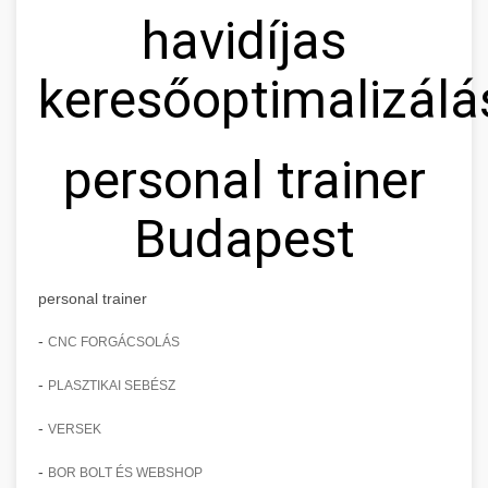
havidíjas
keresőoptimalizálá
personal trainer
Budapest
personal trainer
-
CNC FORGÁCSOLÁS
-
PLASZTIKAI SEBÉSZ
-
VERSEK
-
BOR BOLT ÉS WEBSHOP