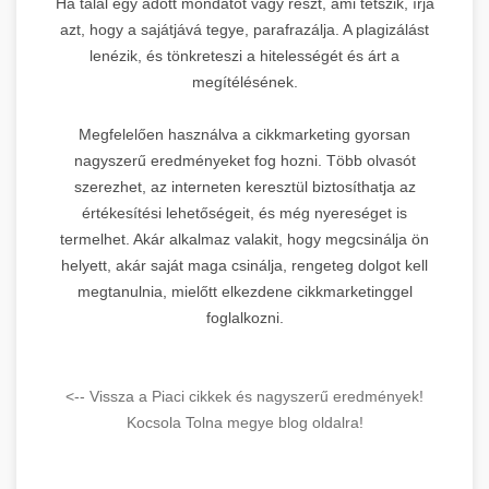
Ha talál egy adott mondatot vagy részt, ami tetszik, írja
azt, hogy a sajátjává tegye, parafrazálja. A plagizálást
lenézik, és tönkreteszi a hitelességét és árt a
megítélésének.
Megfelelően használva a cikkmarketing gyorsan
nagyszerű eredményeket fog hozni. Több olvasót
szerezhet, az interneten keresztül biztosíthatja az
értékesítési lehetőségeit, és még nyereséget is
termelhet. Akár alkalmaz valakit, hogy megcsinálja ön
helyett, akár saját maga csinálja, rengeteg dolgot kell
megtanulnia, mielőtt elkezdene cikkmarketinggel
foglalkozni.
<-- Vissza a Piaci cikkek és nagyszerű eredmények!
Kocsola Tolna megye blog oldalra!