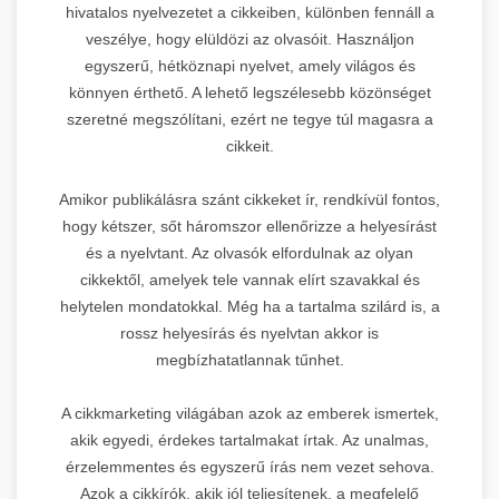
hivatalos nyelvezetet a cikkeiben, különben fennáll a
veszélye, hogy elüldözi az olvasóit. Használjon
egyszerű, hétköznapi nyelvet, amely világos és
könnyen érthető. A lehető legszélesebb közönséget
szeretné megszólítani, ezért ne tegye túl magasra a
cikkeit.
Amikor publikálásra szánt cikkeket ír, rendkívül fontos,
hogy kétszer, sőt háromszor ellenőrizze a helyesírást
és a nyelvtant. Az olvasók elfordulnak az olyan
cikkektől, amelyek tele vannak elírt szavakkal és
helytelen mondatokkal. Még ha a tartalma szilárd is, a
rossz helyesírás és nyelvtan akkor is
megbízhatatlannak tűnhet.
A cikkmarketing világában azok az emberek ismertek,
akik egyedi, érdekes tartalmakat írtak. Az unalmas,
érzelemmentes és egyszerű írás nem vezet sehova.
Azok a cikkírók, akik jól teljesítenek, a megfelelő