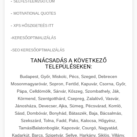
-
SELFESTEEM2GO.COM
-
MOTIVATIONAL QUOTES
-
XPS HŐSZIGETEÉS ITT
-
KERESŐOPTIMALIZÁLÁS
-
SEO KERESŐOPTIMALIZÁLÁS
TANÁCSADÁS A KÖVETKEZŐ
TELEPÜLÉSEKEN:
Budapest, Győr, Miskolc, Pécs, Szeged, Debrecen
Mosonmagyaróvár, Sopron, Fertőd, Kapuvár, Csorna, Győr,
Pápa, Celldömölk, Sárvár, Kőszeg, Szombathely, Ják,
Körmend, Szentgotthárd, Csepreg, Zalalövő, Vasvár,
Jánosháza, Devecser, Ajka, Sümeg, Pécsvárad, Komló,
Sásd, Dombóvár, Bonyhád, Bátaszék, Baja, Bácsalmás,
Szekszárd, Tolna, Fadd, Paks, Kalocsa, Hőgyész,
TamásiBalatonboglár, Kaposvár, Csurgó, Nagyatád,
Kadarkút, Barcs, Szigetvár, Sellye, Harkány, Siklós, Villány,