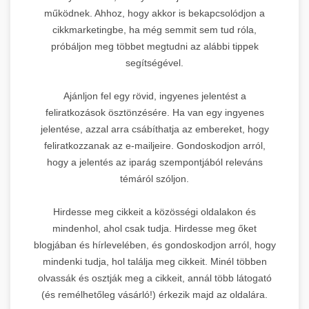
működnek. Ahhoz, hogy akkor is bekapcsolódjon a
cikkmarketingbe, ha még semmit sem tud róla,
próbáljon meg többet megtudni az alábbi tippek
segítségével.
Ajánljon fel egy rövid, ingyenes jelentést a
feliratkozások ösztönzésére. Ha van egy ingyenes
jelentése, azzal arra csábíthatja az embereket, hogy
feliratkozzanak az e-mailjeire. Gondoskodjon arról,
hogy a jelentés az iparág szempontjából releváns
témáról szóljon.
Hirdesse meg cikkeit a közösségi oldalakon és
mindenhol, ahol csak tudja. Hirdesse meg őket
blogjában és hírlevelében, és gondoskodjon arról, hogy
mindenki tudja, hol találja meg cikkeit. Minél többen
olvassák és osztják meg a cikkeit, annál több látogató
(és remélhetőleg vásárló!) érkezik majd az oldalára.