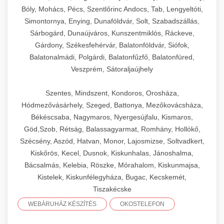
Bóly, Mohács, Pécs, Szentlőrinc Andocs, Tab, Lengyeltóti,
Simontornya, Enying, Dunaföldvár, Solt, Szabadszállás,
Sárbogárd, Dunaújváros, Kunszentmiklós, Ráckeve,
Gárdony, Székesfehérvár, Balatonföldvár, Siófok,
Balatonalmádi, Polgárdi, Balatonfűzfő, Balatonfüred,
Veszprém, Sátoraljaújhely
Szentes, Mindszent, Kondoros, Orosháza,
Hódmezővásárhely, Szeged, Battonya, Mezőkovácsháza,
Békéscsaba, Nagymaros, Nyergesújfalu, Kismaros,
Göd,Szob, Rétság, Balassagyarmat, Romhány, Hollókő,
Szécsény, Aszód, Hatvan, Monor, Lajosmizse, Soltvadkert,
Kiskőrös, Kecel, Dusnok, Kiskunhalas, Jánoshalma,
Bácsalmás, Kelebia, Röszke, Mórahalom, Kiskunmajsa,
Kistelek, Kiskunfélegyháza, Bugac, Kecskemét,
Tiszakécske
WEBÁRUHÁZ KÉSZÍTÉS
OKOSTELEFON