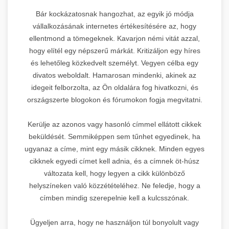
Bár kockázatosnak hangozhat, az egyik jó módja
vállalkozásának internetes értékesítésére az, hogy
ellentmond a tömegeknek. Kavarjon némi vitát azzal,
hogy elítél egy népszerű márkát. Kritizáljon egy híres
és lehetőleg közkedvelt személyt. Vegyen célba egy
divatos weboldalt. Hamarosan mindenki, akinek az
idegeit felborzolta, az Ön oldalára fog hivatkozni, és
országszerte blogokon és fórumokon fogja megvitatni.
Kerülje az azonos vagy hasonló címmel ellátott cikkek
beküldését. Semmiképpen sem tűnhet egyedinek, ha
ugyanaz a címe, mint egy másik cikknek. Minden egyes
cikknek egyedi címet kell adnia, és a címnek öt-húsz
változata kell, hogy legyen a cikk különböző
helyszíneken való közzétételéhez. Ne feledje, hogy a
címben mindig szerepelnie kell a kulcsszónak.
Ügyeljen arra, hogy ne használjon túl bonyolult vagy