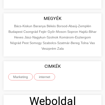
MEGYÉK
Bács-Kiskun
Baranya
Békés
Borsod-Abaúj-Zemplén
Budapest
Csongrád
Fejér
Győr-Moson-Sopron
Hajdú-Bihar
Heves
Jász-Nagykun-Szolnok
Komárom-Esztergom
Nógrád
Pest
Somogy
Szabolcs-Szatmár-Bereg
Tolna
Vas
Veszprém
Zala
CIMKÉK
Marketing
internet
Weboldal