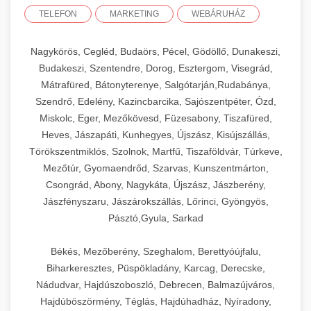
TELEFON
MARKETING
WEBÁRUHÁZ
Nagykörös, Cegléd, Budaörs, Pécel, Gödöllő, Dunakeszi,
Budakeszi, Szentendre, Dorog, Esztergom, Visegrád,
Mátrafüred, Bátonyterenye, Salgótarján,Rudabánya,
Szendrő, Edelény, Kazincbarcika, Sajószentpéter, Ózd,
Miskolc, Eger, Mezőkövesd, Füzesabony, Tiszafüred,
Heves, Jászapáti, Kunhegyes, Újszász, Kisújszállás,
Törökszentmiklós, Szolnok, Martfű, Tiszaföldvár, Túrkeve,
Mezőtúr, Gyomaendrőd, Szarvas, Kunszentmárton,
Csongrád, Abony, Nagykáta, Újszász, Jászberény,
Jászfényszaru, Jászárokszállás, Lőrinci, Gyöngyös,
Pásztó,Gyula, Sarkad
Békés, Mezőberény, Szeghalom, Berettyóújfalu,
Biharkeresztes, Püspökladány, Karcag, Derecske,
Nádudvar, Hajdúszoboszló, Debrecen, Balmazújváros,
Hajdúböszörmény, Téglás, Hajdúhadház, Nyíradony,