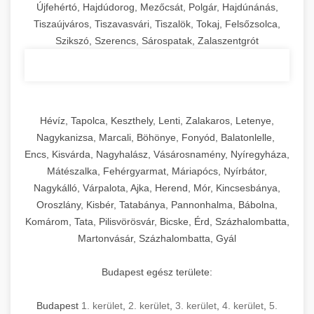
Újfehértó, Hajdúdorog, Mezőcsát, Polgár, Hajdúnánás,
Tiszaújváros, Tiszavasvári, Tiszalök, Tokaj, Felsőzsolca,
Szikszó, Szerencs, Sárospatak, Zalaszentgrót
Hévíz, Tapolca, Keszthely, Lenti, Zalakaros, Letenye,
Nagykanizsa, Marcali, Böhönye, Fonyód, Balatonlelle,
Encs, Kisvárda, Nagyhalász, Vásárosnamény, Nyíregyháza,
Mátészalka, Fehérgyarmat, Máriapócs, Nyírbátor,
Nagykálló, Várpalota, Ajka, Herend, Mór, Kincsesbánya,
Oroszlány, Kisbér, Tatabánya, Pannonhalma, Bábolna,
Komárom, Tata, Pilisvörösvár, Bicske, Érd, Százhalombatta,
Martonvásár, Százhalombatta, Gyál
Budapest egész területe:
Budapest
1. kerület
,
2. kerület
,
3. kerület
,
4. kerület
,
5.