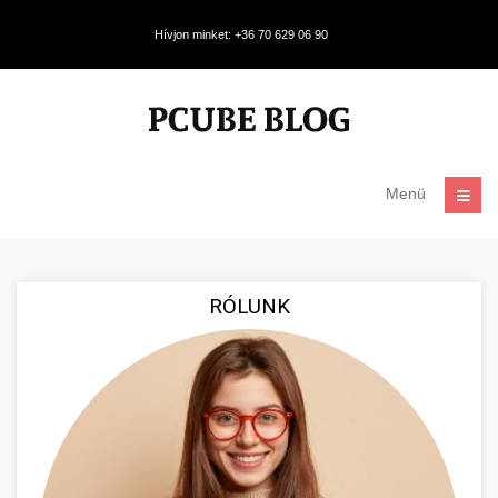
Hívjon minket: +36 70 629 06 90
Menü
RÓLUNK