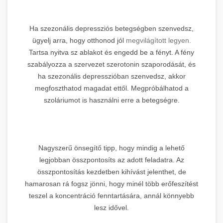
Ha szezonális depressziós betegségben szenvedsz,
ügyelj arra, hogy otthonod jól
megvilágított legyen.
Tartsa nyitva sz ablakot és engedd be a fényt. A fény
szabályozza a szervezet szerotonin szaporodását, és
ha szezonális depresszióban szenvedsz, akkor
megfoszthatod magadat ettől. Megpróbálhatod a
szoláriumot is használni erre a betegségre.
Nagyszerű önsegítő tipp, hogy mindig a lehető
legjobban összpontosíts az adott feladatra. Az
összpontosítás kezdetben kihívást jelenthet, de
hamarosan rá fogsz jönni, hogy minél több erőfeszítést
teszel a koncentráció fenntartására, annál könnyebb
lesz idővel.