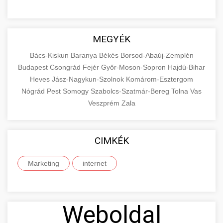
MEGYÉK
Bács-Kiskun
Baranya
Békés
Borsod-Abaúj-Zemplén
Budapest
Csongrád
Fejér
Győr-Moson-Sopron
Hajdú-Bihar
Heves
Jász-Nagykun-Szolnok
Komárom-Esztergom
Nógrád
Pest
Somogy
Szabolcs-Szatmár-Bereg
Tolna
Vas
Veszprém
Zala
CIMKÉK
Marketing
internet
Weboldal