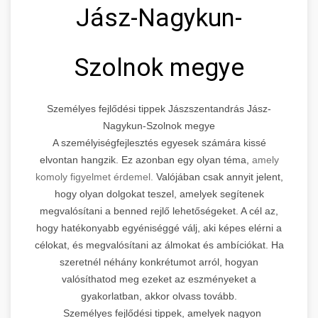
Jász-Nagykun-
Szolnok megye
Személyes fejlődési tippek Jászszentandrás Jász-
Nagykun-Szolnok megye
A személyiségfejlesztés egyesek számára kissé
elvontan hangzik. Ez azonban egy olyan téma,
amely
komoly figyelmet érdemel.
Valójában csak annyit jelent,
hogy olyan dolgokat teszel, amelyek segítenek
megvalósítani a benned rejlő lehetőségeket. A cél az,
hogy hatékonyabb egyéniséggé válj, aki képes elérni a
célokat, és megvalósítani az álmokat és ambíciókat. Ha
szeretnél néhány konkrétumot arról, hogyan
valósíthatod meg ezeket az eszményeket a
gyakorlatban, akkor olvass tovább.
Személyes fejlődési tippek, amelyek nagyon