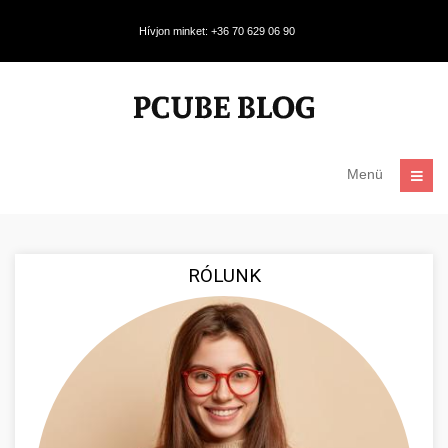
Hívjon minket: +36 70 629 06 90
Menü
RÓLUNK