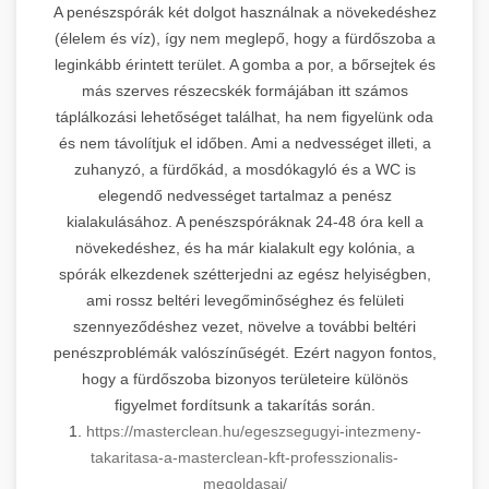
A penészspórák két dolgot használnak a növekedéshez
(élelem és víz), így nem meglepő, hogy a fürdőszoba a
leginkább érintett terület. A gomba a por, a bőrsejtek és
más szerves részecskék formájában itt számos
táplálkozási lehetőséget találhat, ha nem figyelünk oda
és nem távolítjuk el időben. Ami a nedvességet illeti, a
zuhanyzó, a fürdőkád, a mosdókagyló és a WC is
elegendő nedvességet tartalmaz a penész
kialakulásához. A penészspóráknak 24-48 óra kell a
növekedéshez, és ha már kialakult egy kolónia, a
spórák elkezdenek szétterjedni az egész helyiségben,
ami rossz beltéri levegőminőséghez és felületi
szennyeződéshez vezet, növelve a további beltéri
penészproblémák valószínűségét. Ezért nagyon fontos,
hogy a fürdőszoba bizonyos területeire különös
figyelmet fordítsunk a takarítás során.
1.
https://masterclean.hu/egeszsegugyi-intezmeny-
takaritasa-a-masterclean-kft-professzionalis-
megoldasai/