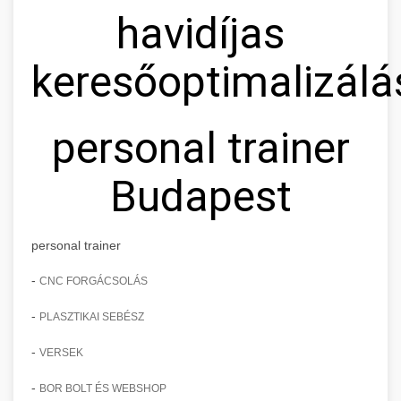
havidíjas
keresőoptimalizálá
personal trainer
Budapest
personal trainer
-
CNC FORGÁCSOLÁS
-
PLASZTIKAI SEBÉSZ
-
VERSEK
-
BOR BOLT ÉS WEBSHOP