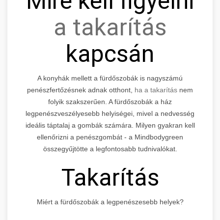
Mire kell figyelni
a takarítás
kapcsán
A konyhák mellett a fürdőszobák is nagyszámú
penészfertőzésnek adnak otthont,
ha a takarítás
nem
folyik szakszerűen. A fürdőszobák a ház
legpenészveszélyesebb helyiségei, mivel a nedvesség
ideális táptalaj a gombák számára. Milyen gyakran kell
ellenőrizni a penészgombát - a Mindbodygreen
összegyűjtötte a legfontosabb tudnivalókat.
Takarítás
Miért a fürdőszobák a legpenészesebb helyek?