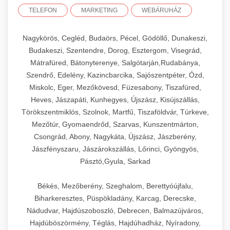
TELEFON
MARKETING
WEBÁRUHÁZ
Nagykörös, Cegléd, Budaörs, Pécel, Gödöllő, Dunakeszi,
Budakeszi, Szentendre, Dorog, Esztergom, Visegrád,
Mátrafüred, Bátonyterenye, Salgótarján,Rudabánya,
Szendrő, Edelény, Kazincbarcika, Sajószentpéter, Ózd,
Miskolc, Eger, Mezőkövesd, Füzesabony, Tiszafüred,
Heves, Jászapáti, Kunhegyes, Újszász, Kisújszállás,
Törökszentmiklós, Szolnok, Martfű, Tiszaföldvár, Túrkeve,
Mezőtúr, Gyomaendrőd, Szarvas, Kunszentmárton,
Csongrád, Abony, Nagykáta, Újszász, Jászberény,
Jászfényszaru, Jászárokszállás, Lőrinci, Gyöngyös,
Pásztó,Gyula, Sarkad
Békés, Mezőberény, Szeghalom, Berettyóújfalu,
Biharkeresztes, Püspökladány, Karcag, Derecske,
Nádudvar, Hajdúszoboszló, Debrecen, Balmazújváros,
Hajdúböszörmény, Téglás, Hajdúhadház, Nyíradony,