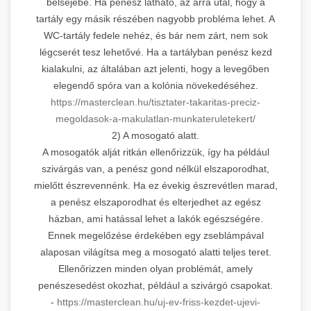
belsejébe. Ha penész látható, az arra utal, hogy a
tartály egy másik részében nagyobb probléma lehet. A
WC-tartály fedele nehéz, és bár nem zárt, nem sok
légcserét tesz lehetővé. Ha a tartályban penész kezd
kialakulni, az általában azt jelenti, hogy a levegőben
elegendő spóra van a kolónia növekedéséhez.
https://masterclean.hu/tisztater-takaritas-preciz-
megoldasok-a-makulatlan-munkateruletekert/
2) A mosogató alatt.
A mosogatók alját ritkán ellenőrizzük, így ha például
szivárgás van, a penész gond nélkül elszaporodhat,
mielőtt észrevennénk. Ha ez évekig észrevétlen marad,
a penész elszaporodhat és elterjedhet az egész
házban, ami hatással lehet a lakók egészségére.
Ennek megelőzése érdekében egy zseblámpával
alaposan világítsa meg a mosogató alatti teljes teret.
Ellenőrizzen minden olyan problémát, amely
penészesedést okozhat, például a szivárgó csapokat.
-
https://masterclean.hu/uj-ev-friss-kezdet-ujevi-