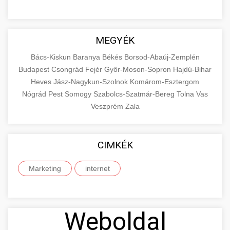
MEGYÉK
Bács-Kiskun
Baranya
Békés
Borsod-Abaúj-Zemplén
Budapest
Csongrád
Fejér
Győr-Moson-Sopron
Hajdú-Bihar
Heves
Jász-Nagykun-Szolnok
Komárom-Esztergom
Nógrád
Pest
Somogy
Szabolcs-Szatmár-Bereg
Tolna
Vas
Veszprém
Zala
CIMKÉK
Marketing
internet
Weboldal