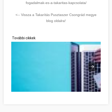
fogadalmak-es-a-takaritas-kapcsolata/
<-- Vissza a Takarítás Pusztaszer Csongrád megye
blog oldalra!
További cikkek
Ne feledje ezeket a tippeket, amikor online vásárol! Csongrád