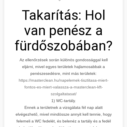
Takarítás: Hol
van penész a
fürdőszobában?
Az ellenőrzések során különös gondossággal kell
eljárni, mivel egyes területek hajlamosabbak a
penészesedésre, mint más területek:
https://masterclean.hu/napelemek-tisztitasa-miert-
fontos-es-miert-valassza-a-masterclean-kft-
szolgaltatasat/
1) WC-tartály.
Ennek a területnek a vizsgálata fél nap alatt
elvégezhető, mivel mindössze annyit kell tennie, hogy
felemeli a WC fedelét, és belenéz a tartály és a fedél