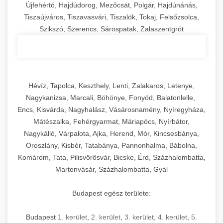
Újfehértó, Hajdúdorog, Mezőcsát, Polgár, Hajdúnánás,
Tiszaújváros, Tiszavasvári, Tiszalök, Tokaj, Felsőzsolca,
Szikszó, Szerencs, Sárospatak, Zalaszentgrót
Hévíz, Tapolca, Keszthely, Lenti, Zalakaros, Letenye,
Nagykanizsa, Marcali, Böhönye, Fonyód, Balatonlelle,
Encs, Kisvárda, Nagyhalász, Vásárosnamény, Nyíregyháza,
Mátészalka, Fehérgyarmat, Máriapócs, Nyírbátor,
Nagykálló, Várpalota, Ajka, Herend, Mór, Kincsesbánya,
Oroszlány, Kisbér, Tatabánya, Pannonhalma, Bábolna,
Komárom, Tata, Pilisvörösvár, Bicske, Érd, Százhalombatta,
Martonvásár, Százhalombatta, Gyál
Budapest egész területe:
Budapest
1. kerület
,
2. kerület
,
3. kerület
,
4. kerület
,
5.