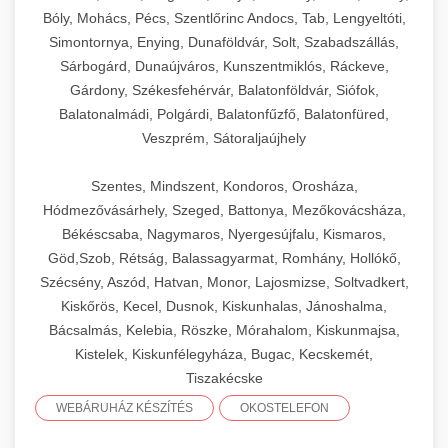
Bóly, Mohács, Pécs, Szentlőrinc Andocs, Tab, Lengyeltóti,
Simontornya, Enying, Dunaföldvár, Solt, Szabadszállás,
Sárbogárd, Dunaújváros, Kunszentmiklós, Ráckeve,
Gárdony, Székesfehérvár, Balatonföldvár, Siófok,
Balatonalmádi, Polgárdi, Balatonfűzfő, Balatonfüred,
Veszprém, Sátoraljaújhely
Szentes, Mindszent, Kondoros, Orosháza,
Hódmezővásárhely, Szeged, Battonya, Mezőkovácsháza,
Békéscsaba, Nagymaros, Nyergesújfalu, Kismaros,
Göd,Szob, Rétság, Balassagyarmat, Romhány, Hollókő,
Szécsény, Aszód, Hatvan, Monor, Lajosmizse, Soltvadkert,
Kiskőrös, Kecel, Dusnok, Kiskunhalas, Jánoshalma,
Bácsalmás, Kelebia, Röszke, Mórahalom, Kiskunmajsa,
Kistelek, Kiskunfélegyháza, Bugac, Kecskemét,
Tiszakécske
WEBÁRUHÁZ KÉSZÍTÉS
OKOSTELEFON