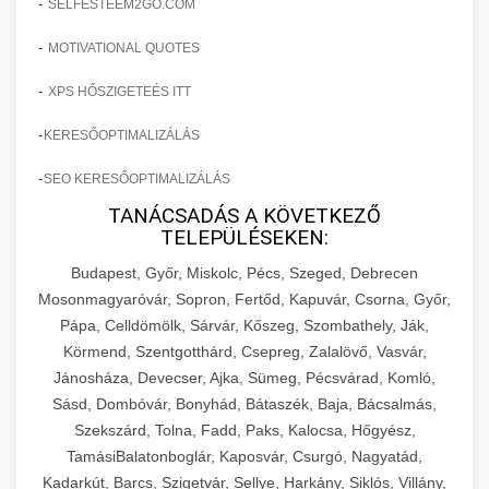
-
SELFESTEEM2GO.COM
-
MOTIVATIONAL QUOTES
-
XPS HŐSZIGETEÉS ITT
-
KERESŐOPTIMALIZÁLÁS
-
SEO KERESŐOPTIMALIZÁLÁS
TANÁCSADÁS A KÖVETKEZŐ
TELEPÜLÉSEKEN:
Budapest, Győr, Miskolc, Pécs, Szeged, Debrecen
Mosonmagyaróvár, Sopron, Fertőd, Kapuvár, Csorna, Győr,
Pápa, Celldömölk, Sárvár, Kőszeg, Szombathely, Ják,
Körmend, Szentgotthárd, Csepreg, Zalalövő, Vasvár,
Jánosháza, Devecser, Ajka, Sümeg, Pécsvárad, Komló,
Sásd, Dombóvár, Bonyhád, Bátaszék, Baja, Bácsalmás,
Szekszárd, Tolna, Fadd, Paks, Kalocsa, Hőgyész,
TamásiBalatonboglár, Kaposvár, Csurgó, Nagyatád,
Kadarkút, Barcs, Szigetvár, Sellye, Harkány, Siklós, Villány,