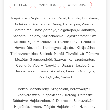
TELEFON
MARKETING
WEBÁRUHÁZ
Nagykörös, Cegléd, Budaörs, Pécel, Gödöllő, Dunakeszi,
Budakeszi, Szentendre, Dorog, Esztergom, Visegrád,
Mátrafüred, Bátonyterenye, Salgótarján,Rudabánya,
Szendrő, Edelény, Kazincbarcika, Sajószentpéter, Ózd,
Miskolc, Eger, Mezőkövesd, Füzesabony, Tiszafüred,
Heves, Jászapáti, Kunhegyes, Újszász, Kisújszállás,
Törökszentmiklós, Szolnok, Martfű, Tiszaföldvár, Túrkeve,
Mezőtúr, Gyomaendrőd, Szarvas, Kunszentmárton,
Csongrád, Abony, Nagykáta, Újszász, Jászberény,
Jászfényszaru, Jászárokszállás, Lőrinci, Gyöngyös,
Pásztó,Gyula, Sarkad
Békés, Mezőberény, Szeghalom, Berettyóújfalu,
Biharkeresztes, Püspökladány, Karcag, Derecske,
Nádudvar, Hajdúszoboszló, Debrecen, Balmazújváros,
Hajdúböszörmény, Téglás, Hajdúhadház, Nyíradony,