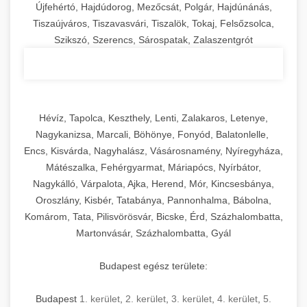
Újfehértó, Hajdúdorog, Mezőcsát, Polgár, Hajdúnánás,
Tiszaújváros, Tiszavasvári, Tiszalök, Tokaj, Felsőzsolca,
Szikszó, Szerencs, Sárospatak, Zalaszentgrót
Hévíz, Tapolca, Keszthely, Lenti, Zalakaros, Letenye,
Nagykanizsa, Marcali, Böhönye, Fonyód, Balatonlelle,
Encs, Kisvárda, Nagyhalász, Vásárosnamény, Nyíregyháza,
Mátészalka, Fehérgyarmat, Máriapócs, Nyírbátor,
Nagykálló, Várpalota, Ajka, Herend, Mór, Kincsesbánya,
Oroszlány, Kisbér, Tatabánya, Pannonhalma, Bábolna,
Komárom, Tata, Pilisvörösvár, Bicske, Érd, Százhalombatta,
Martonvásár, Százhalombatta, Gyál
Budapest egész területe:
Budapest
1. kerület
,
2. kerület
,
3. kerület
,
4. kerület
,
5.