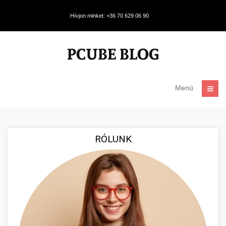
Hívjon minket: +36 70 629 06 90
Menü
RÓLUNK