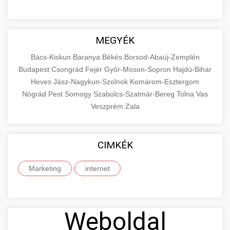
MEGYÉK
Bács-Kiskun
Baranya
Békés
Borsod-Abaúj-Zemplén
Budapest
Csongrád
Fejér
Győr-Moson-Sopron
Hajdú-Bihar
Heves
Jász-Nagykun-Szolnok
Komárom-Esztergom
Nógrád
Pest
Somogy
Szabolcs-Szatmár-Bereg
Tolna
Vas
Veszprém
Zala
CIMKÉK
Marketing
internet
Weboldal