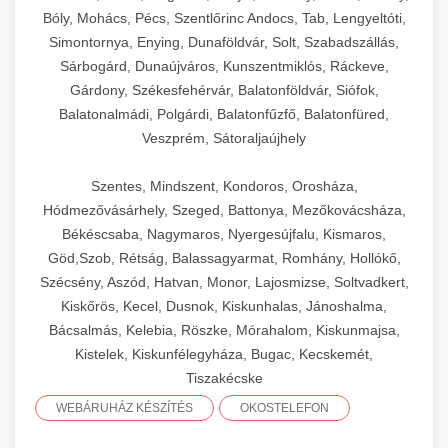
Bóly, Mohács, Pécs, Szentlőrinc Andocs, Tab, Lengyeltóti,
Simontornya, Enying, Dunaföldvár, Solt, Szabadszállás,
Sárbogárd, Dunaújváros, Kunszentmiklós, Ráckeve,
Gárdony, Székesfehérvár, Balatonföldvár, Siófok,
Balatonalmádi, Polgárdi, Balatonfűzfő, Balatonfüred,
Veszprém, Sátoraljaújhely
Szentes, Mindszent, Kondoros, Orosháza,
Hódmezővásárhely, Szeged, Battonya, Mezőkovácsháza,
Békéscsaba, Nagymaros, Nyergesújfalu, Kismaros,
Göd,Szob, Rétság, Balassagyarmat, Romhány, Hollókő,
Szécsény, Aszód, Hatvan, Monor, Lajosmizse, Soltvadkert,
Kiskőrös, Kecel, Dusnok, Kiskunhalas, Jánoshalma,
Bácsalmás, Kelebia, Röszke, Mórahalom, Kiskunmajsa,
Kistelek, Kiskunfélegyháza, Bugac, Kecskemét,
Tiszakécske
WEBÁRUHÁZ KÉSZÍTÉS
OKOSTELEFON