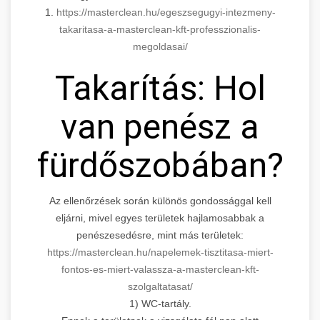
1.
https://masterclean.hu/egeszsegugyi-intezmeny-
takaritasa-a-masterclean-kft-professzionalis-
megoldasai/
Takarítás: Hol
van penész a
fürdőszobában?
Az ellenőrzések során különös gondossággal kell
eljárni, mivel egyes területek hajlamosabbak a
penészesedésre, mint más területek:
https://masterclean.hu/napelemek-tisztitasa-miert-
fontos-es-miert-valassza-a-masterclean-kft-
szolgaltatasat/
1) WC-tartály.