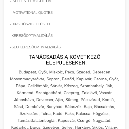
-
SELFESTEEM2GO.COM
-
MOTIVATIONAL QUOTES
-
XPS HŐSZIGETEÉS ITT
-
KERESŐOPTIMALIZÁLÁS
-
SEO KERESŐOPTIMALIZÁLÁS
TANÁCSADÁS A KÖVETKEZŐ
TELEPÜLÉSEKEN:
Budapest, Győr, Miskolc, Pécs, Szeged, Debrecen
Mosonmagyaróvár, Sopron, Fertőd, Kapuvár, Csorna, Győr,
Pápa, Celldömölk, Sárvár, Kőszeg, Szombathely, Ják,
Körmend, Szentgotthárd, Csepreg, Zalalövő, Vasvár,
Jánosháza, Devecser, Ajka, Sümeg, Pécsvárad, Komló,
Sásd, Dombóvár, Bonyhád, Bátaszék, Baja, Bácsalmás,
Szekszárd, Tolna, Fadd, Paks, Kalocsa, Hőgyész,
TamásiBalatonboglár, Kaposvár, Csurgó, Nagyatád,
Kadarkút, Barcs, Szigetvár, Sellye, Harkány, Siklós, Villány,