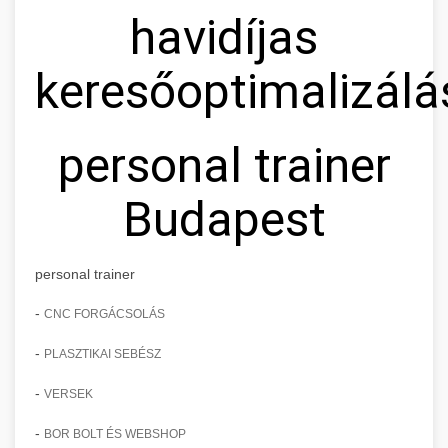
havidíjas
keresőoptimalizálá
personal trainer
Budapest
personal trainer
-
CNC FORGÁCSOLÁS
-
PLASZTIKAI SEBÉSZ
-
VERSEK
-
BOR BOLT ÉS WEBSHOP