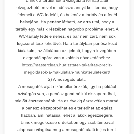
Ennek a területnek a vizsgálata fél nap alatt
elvégezhető, mivel mindössze annyit kell tennie, hogy
felemeli a WC fedelét, és belenéz a tartály és a fedél
belsejébe. Ha penész látható, az arra utal, hogy a
tartály egy másik részében nagyobb probléma lehet. A
WC-tartály fedele nehéz, és bár nem zárt, nem sok
légcserét tesz lehetővé. Ha a tartályban penész kezd
kialakulni, az általában azt jelenti, hogy a levegőben
elegendő spóra van a kolónia növekedéséhez.
https://masterclean.hu/tisztater-takaritas-preciz-
megoldasok-a-makulatlan-munkateruletekert/
2) A mosogató alatt.
A mosogatók alját ritkán ellenőrizzük, így ha például
szivárgás van, a penész gond nélkül elszaporodhat,
mielőtt észrevennénk. Ha ez évekig észrevétlen marad,
a penész elszaporodhat és elterjedhet az egész
házban, ami hatással lehet a lakók egészségére.
Ennek megelőzése érdekében egy zseblámpával
alaposan világítsa meg a mosogató alatti teljes teret.