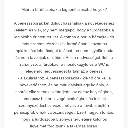
Miért a fürdőszobák a legpenészesebb helyek?
A penészspórák két dolgot használnak a növekedéshez
(élelem és víz), így nem meglepő, hogy a fürdőszoba a
leginkább érintett terület. A gomba a por, a bőrsejtek és
más szerves részecskék formájában itt számos
táplálkozási lehetőséget találhat, ha nem figyelünk oda
és nem távolítjuk el időben. Ami a nedvességet illeti, a
zuhanyzó, a fürdőkád, a mosdókagyló és a WC is
elegendő nedvességet tartalmaz a penész
kialakulásához. A penészspóráknak 24-48 óra kell a
növekedéshez, és ha már kialakult egy kolónia, a
spórák elkezdenek szétterjedni az egész helyiségben,
ami rossz beltéri levegőminőséghez és felületi
szennyeződéshez vezet, növelve a további beltéri
penészproblémák valószínűségét. Ezért nagyon fontos,
hogy a fürdőszoba bizonyos területeire különös
figyelmet fordítsunk a takarítás során.