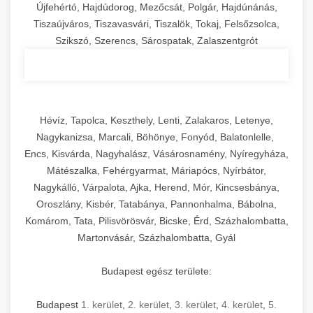
Újfehértó, Hajdúdorog, Mezőcsát, Polgár, Hajdúnánás,
Tiszaújváros, Tiszavasvári, Tiszalök, Tokaj, Felsőzsolca,
Szikszó, Szerencs, Sárospatak, Zalaszentgrót
Hévíz, Tapolca, Keszthely, Lenti, Zalakaros, Letenye,
Nagykanizsa, Marcali, Böhönye, Fonyód, Balatonlelle,
Encs, Kisvárda, Nagyhalász, Vásárosnamény, Nyíregyháza,
Mátészalka, Fehérgyarmat, Máriapócs, Nyírbátor,
Nagykálló, Várpalota, Ajka, Herend, Mór, Kincsesbánya,
Oroszlány, Kisbér, Tatabánya, Pannonhalma, Bábolna,
Komárom, Tata, Pilisvörösvár, Bicske, Érd, Százhalombatta,
Martonvásár, Százhalombatta, Gyál
Budapest egész területe:
Budapest
1. kerület
,
2. kerület
,
3. kerület
,
4. kerület
,
5.