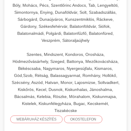
Bóly, Mohács, Pécs, Szentlőrinc Andocs, Tab, Lengyeltóti,
Simontornya, Enying, Dunaföldvár, Solt, Szabadszállás,
Sárbogárd, Dunaújváros, Kunszentmiklós, Ráckeve,
Gárdony, Székesfehérvár, Balatonföldvár, Siófok,
Balatonalmádi, Polgárdi, Balatonfűzfő, Balatonfüred,
Veszprém, Sátoraljaújhely
Szentes, Mindszent, Kondoros, Orosháza,
Hódmezővásárhely, Szeged, Battonya, Mezőkovácsháza,
Békéscsaba, Nagymaros, Nyergesújfalu, Kismaros,
Göd,Szob, Rétság, Balassagyarmat, Romhány, Hollókő,
Szécsény, Aszód, Hatvan, Monor, Lajosmizse, Soltvadkert,
Kiskőrös, Kecel, Dusnok, Kiskunhalas, Jánoshalma,
Bácsalmás, Kelebia, Röszke, Mórahalom, Kiskunmajsa,
Kistelek, Kiskunfélegyháza, Bugac, Kecskemét,
Tiszakécske
WEBÁRUHÁZ KÉSZÍTÉS
OKOSTELEFON