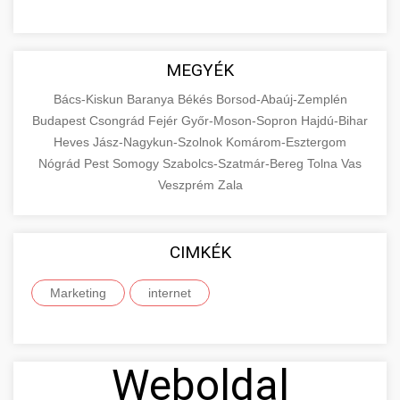
MEGYÉK
Bács-Kiskun
Baranya
Békés
Borsod-Abaúj-Zemplén
Budapest
Csongrád
Fejér
Győr-Moson-Sopron
Hajdú-Bihar
Heves
Jász-Nagykun-Szolnok
Komárom-Esztergom
Nógrád
Pest
Somogy
Szabolcs-Szatmár-Bereg
Tolna
Vas
Veszprém
Zala
CIMKÉK
Marketing
internet
Weboldal