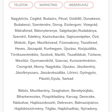
TELEFON
MARKETING
WEBÁRUHÁZ
Nagykörös, Cegléd, Budaörs, Pécel, Gödöllő, Dunakeszi,
Budakeszi, Szentendre, Dorog, Esztergom, Visegrád,
Mátrafüred, Bátonyterenye, Salgótarján,Rudabánya,
Szendrő, Edelény, Kazincbarcika, Sajószentpéter, Ózd,
Miskolc, Eger, Mezőkövesd, Füzesabony, Tiszafüred,
Heves, Jászapáti, Kunhegyes, Újszász, Kisújszállás,
Törökszentmiklós, Szolnok, Martfű, Tiszaföldvár, Túrkeve,
Mezőtúr, Gyomaendrőd, Szarvas, Kunszentmárton,
Csongrád, Abony, Nagykáta, Újszász, Jászberény,
Jászfényszaru, Jászárokszállás, Lőrinci, Gyöngyös,
Pásztó,Gyula, Sarkad
Békés, Mezőberény, Szeghalom, Berettyóújfalu,
Biharkeresztes, Püspökladány, Karcag, Derecske,
Nádudvar, Hajdúszoboszló, Debrecen, Balmazújváros,
Hajdúböszörmény, Téglás, Hajdúhadház, Nyíradony,