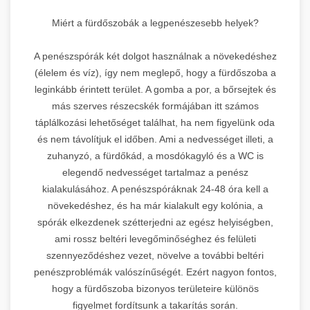
Miért a fürdőszobák a legpenészesebb helyek?
A penészspórák két dolgot használnak a növekedéshez
(élelem és víz), így nem meglepő, hogy a fürdőszoba a
leginkább érintett terület. A gomba a por, a bőrsejtek és
más szerves részecskék formájában itt számos
táplálkozási lehetőséget találhat, ha nem figyelünk oda
és nem távolítjuk el időben. Ami a nedvességet illeti, a
zuhanyzó, a fürdőkád, a mosdókagyló és a WC is
elegendő nedvességet tartalmaz a penész
kialakulásához. A penészspóráknak 24-48 óra kell a
növekedéshez, és ha már kialakult egy kolónia, a
spórák elkezdenek szétterjedni az egész helyiségben,
ami rossz beltéri levegőminőséghez és felületi
szennyeződéshez vezet, növelve a további beltéri
penészproblémák valószínűségét. Ezért nagyon fontos,
hogy a fürdőszoba bizonyos területeire különös
figyelmet fordítsunk a takarítás során.