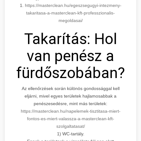
1.
https://masterclean.hu/egeszsegugyi-intezmeny-
takaritasa-a-masterclean-kft-professzionalis-
megoldasai/
Takarítás: Hol
van penész a
fürdőszobában?
Az ellenőrzések során különös gondossággal kell
eljárni, mivel egyes területek hajlamosabbak a
penészesedésre, mint más területek:
https://masterclean.hu/napelemek-tisztitasa-miert-
fontos-es-miert-valassza-a-masterclean-kft-
szolgaltatasat/
1) WC-tartály.