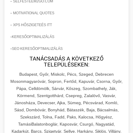
-
SELFESTEEM2GO.COM
-
MOTIVATIONAL QUOTES
-
XPS HŐSZIGETEÉS ITT
-
KERESŐOPTIMALIZÁLÁS
-
SEO KERESŐOPTIMALIZÁLÁS
TANÁCSADÁS A KÖVETKEZŐ
TELEPÜLÉSEKEN:
Budapest, Győr, Miskolc, Pécs, Szeged, Debrecen
Mosonmagyaróvár, Sopron, Fertőd, Kapuvár, Csorna, Győr,
Pápa, Celldömölk, Sárvár, Kőszeg, Szombathely, Ják,
Körmend, Szentgotthárd, Csepreg, Zalalövő, Vasvár,
Jánosháza, Devecser, Ajka, Sümeg, Pécsvárad, Komló,
Sásd, Dombóvár, Bonyhád, Bátaszék, Baja, Bácsalmás,
Szekszárd, Tolna, Fadd, Paks, Kalocsa, Hőgyész,
TamásiBalatonboglár, Kaposvár, Csurgó, Nagyatád,
Kadarkút, Barcs, Szigetvár, Sellye, Harkány, Siklós, Villány,