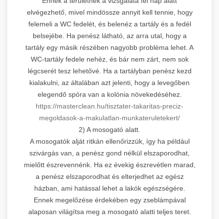
Ennek a területnek a vizsgálata fél nap alatt
elvégezhető, mivel mindössze annyit kell tennie, hogy
felemeli a WC fedelét, és belenéz a tartály és a fedél
belsejébe. Ha penész látható, az arra utal, hogy a
tartály egy másik részében nagyobb probléma lehet. A
WC-tartály fedele nehéz, és bár nem zárt, nem sok
légcserét tesz lehetővé. Ha a tartályban penész kezd
kialakulni, az általában azt jelenti, hogy a levegőben
elegendő spóra van a kolónia növekedéséhez.
https://masterclean.hu/tisztater-takaritas-preciz-
megoldasok-a-makulatlan-munkateruletekert/
2) A mosogató alatt.
A mosogatók alját ritkán ellenőrizzük, így ha például
szivárgás van, a penész gond nélkül elszaporodhat,
mielőtt észrevennénk. Ha ez évekig észrevétlen marad,
a penész elszaporodhat és elterjedhet az egész
házban, ami hatással lehet a lakók egészségére.
Ennek megelőzése érdekében egy zseblámpával
alaposan világítsa meg a mosogató alatti teljes teret.