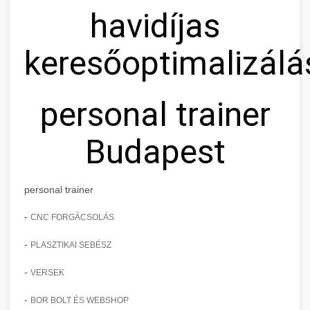
havidíjas
keresőoptimalizálá
personal trainer
Budapest
personal trainer
-
CNC FORGÁCSOLÁS
-
PLASZTIKAI SEBÉSZ
-
VERSEK
-
BOR BOLT ÉS WEBSHOP