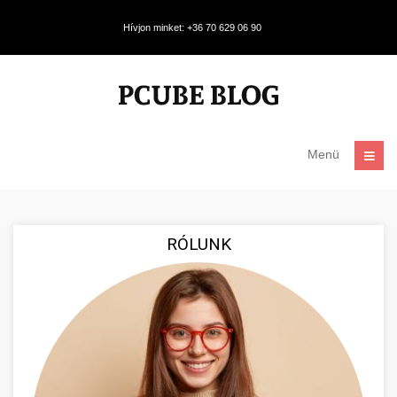
Hívjon minket: +36 70 629 06 90
Menü
RÓLUNK