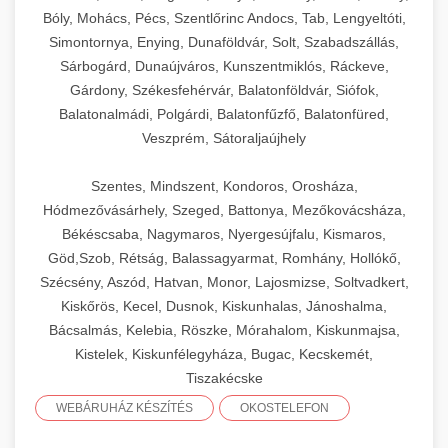
Bóly, Mohács, Pécs, Szentlőrinc Andocs, Tab, Lengyeltóti,
Simontornya, Enying, Dunaföldvár, Solt, Szabadszállás,
Sárbogárd, Dunaújváros, Kunszentmiklós, Ráckeve,
Gárdony, Székesfehérvár, Balatonföldvár, Siófok,
Balatonalmádi, Polgárdi, Balatonfűzfő, Balatonfüred,
Veszprém, Sátoraljaújhely
Szentes, Mindszent, Kondoros, Orosháza,
Hódmezővásárhely, Szeged, Battonya, Mezőkovácsháza,
Békéscsaba, Nagymaros, Nyergesújfalu, Kismaros,
Göd,Szob, Rétság, Balassagyarmat, Romhány, Hollókő,
Szécsény, Aszód, Hatvan, Monor, Lajosmizse, Soltvadkert,
Kiskőrös, Kecel, Dusnok, Kiskunhalas, Jánoshalma,
Bácsalmás, Kelebia, Röszke, Mórahalom, Kiskunmajsa,
Kistelek, Kiskunfélegyháza, Bugac, Kecskemét,
Tiszakécske
WEBÁRUHÁZ KÉSZÍTÉS
OKOSTELEFON