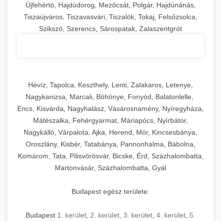
Újfehértó, Hajdúdorog, Mezőcsát, Polgár, Hajdúnánás,
Tiszaújváros, Tiszavasvári, Tiszalök, Tokaj, Felsőzsolca,
Szikszó, Szerencs, Sárospatak, Zalaszentgrót
Hévíz, Tapolca, Keszthely, Lenti, Zalakaros, Letenye,
Nagykanizsa, Marcali, Böhönye, Fonyód, Balatonlelle,
Encs, Kisvárda, Nagyhalász, Vásárosnamény, Nyíregyháza,
Mátészalka, Fehérgyarmat, Máriapócs, Nyírbátor,
Nagykálló, Várpalota, Ajka, Herend, Mór, Kincsesbánya,
Oroszlány, Kisbér, Tatabánya, Pannonhalma, Bábolna,
Komárom, Tata, Pilisvörösvár, Bicske, Érd, Százhalombatta,
Martonvásár, Százhalombatta, Gyál
Budapest egész területe:
Budapest
1. kerület
,
2. kerület
,
3. kerület
,
4. kerület
,
5.