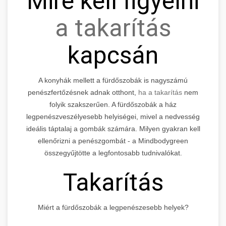
Mire kell figyelni
a takarítás
kapcsán
A konyhák mellett a fürdőszobák is nagyszámú
penészfertőzésnek adnak otthont,
ha a takarítás
nem
folyik szakszerűen. A fürdőszobák a ház
legpenészveszélyesebb helyiségei, mivel a nedvesség
ideális táptalaj a gombák számára. Milyen gyakran kell
ellenőrizni a penészgombát - a Mindbodygreen
összegyűjtötte a legfontosabb tudnivalókat.
Takarítás
Miért a fürdőszobák a legpenészesebb helyek?