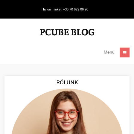
Hívjon minket: +36 70 629 06 90
Menü
RÓLUNK