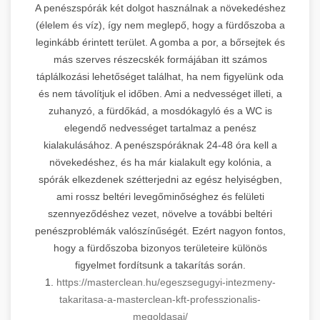
A penészspórák két dolgot használnak a növekedéshez
(élelem és víz), így nem meglepő, hogy a fürdőszoba a
leginkább érintett terület. A gomba a por, a bőrsejtek és
más szerves részecskék formájában itt számos
táplálkozási lehetőséget találhat, ha nem figyelünk oda
és nem távolítjuk el időben. Ami a nedvességet illeti, a
zuhanyzó, a fürdőkád, a mosdókagyló és a WC is
elegendő nedvességet tartalmaz a penész
kialakulásához. A penészspóráknak 24-48 óra kell a
növekedéshez, és ha már kialakult egy kolónia, a
spórák elkezdenek szétterjedni az egész helyiségben,
ami rossz beltéri levegőminőséghez és felületi
szennyeződéshez vezet, növelve a további beltéri
penészproblémák valószínűségét. Ezért nagyon fontos,
hogy a fürdőszoba bizonyos területeire különös
figyelmet fordítsunk a takarítás során.
1.
https://masterclean.hu/egeszsegugyi-intezmeny-
takaritasa-a-masterclean-kft-professzionalis-
megoldasai/