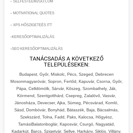
-
SELFESTEEM2GO.COM
-
MOTIVATIONAL QUOTES
-
XPS HŐSZIGETEÉS ITT
-
KERESŐOPTIMALIZÁLÁS
-
SEO KERESŐOPTIMALIZÁLÁS
TANÁCSADÁS A KÖVETKEZŐ
TELEPÜLÉSEKEN:
Budapest, Győr, Miskolc, Pécs, Szeged, Debrecen
Mosonmagyaróvár, Sopron, Fertőd, Kapuvár, Csorna, Győr,
Pápa, Celldömölk, Sárvár, Kőszeg, Szombathely, Ják,
Körmend, Szentgotthárd, Csepreg, Zalalövő, Vasvár,
Jánosháza, Devecser, Ajka, Sümeg, Pécsvárad, Komló,
Sásd, Dombóvár, Bonyhád, Bátaszék, Baja, Bácsalmás,
Szekszárd, Tolna, Fadd, Paks, Kalocsa, Hőgyész,
TamásiBalatonboglár, Kaposvár, Csurgó, Nagyatád,
Kadarkút, Barcs, Szigetvár, Sellye, Harkány, Siklós, Villány,