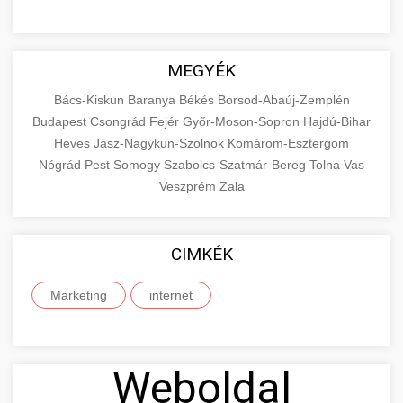
MEGYÉK
Bács-Kiskun
Baranya
Békés
Borsod-Abaúj-Zemplén
Budapest
Csongrád
Fejér
Győr-Moson-Sopron
Hajdú-Bihar
Heves
Jász-Nagykun-Szolnok
Komárom-Esztergom
Nógrád
Pest
Somogy
Szabolcs-Szatmár-Bereg
Tolna
Vas
Veszprém
Zala
CIMKÉK
Marketing
internet
Weboldal