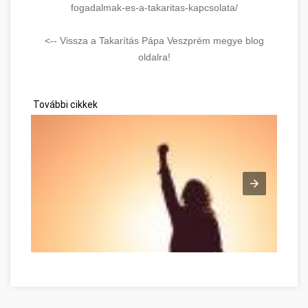
fogadalmak-es-a-takaritas-kapcsolata/
<-- Vissza a Takarítás Pápa Veszprém megye blog
oldalra!
További cikkek
Tirer le meilleur de vous-même dès maintenant Veszprém V