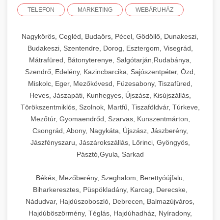
TELEFON
MARKETING
WEBÁRUHÁZ
Nagykörös, Cegléd, Budaörs, Pécel, Gödöllő, Dunakeszi,
Budakeszi, Szentendre, Dorog, Esztergom, Visegrád,
Mátrafüred, Bátonyterenye, Salgótarján,Rudabánya,
Szendrő, Edelény, Kazincbarcika, Sajószentpéter, Ózd,
Miskolc, Eger, Mezőkövesd, Füzesabony, Tiszafüred,
Heves, Jászapáti, Kunhegyes, Újszász, Kisújszállás,
Törökszentmiklós, Szolnok, Martfű, Tiszaföldvár, Túrkeve,
Mezőtúr, Gyomaendrőd, Szarvas, Kunszentmárton,
Csongrád, Abony, Nagykáta, Újszász, Jászberény,
Jászfényszaru, Jászárokszállás, Lőrinci, Gyöngyös,
Pásztó,Gyula, Sarkad
Békés, Mezőberény, Szeghalom, Berettyóújfalu,
Biharkeresztes, Püspökladány, Karcag, Derecske,
Nádudvar, Hajdúszoboszló, Debrecen, Balmazújváros,
Hajdúböszörmény, Téglás, Hajdúhadház, Nyíradony,