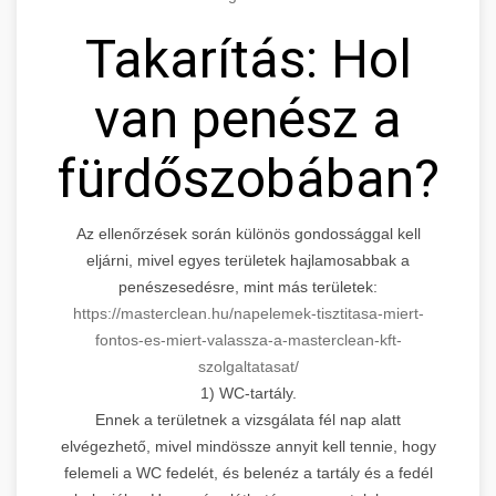
Takarítás: Hol
van penész a
fürdőszobában?
Az ellenőrzések során különös gondossággal kell
eljárni, mivel egyes területek hajlamosabbak a
penészesedésre, mint más területek:
https://masterclean.hu/napelemek-tisztitasa-miert-
fontos-es-miert-valassza-a-masterclean-kft-
szolgaltatasat/
1) WC-tartály.
Ennek a területnek a vizsgálata fél nap alatt
elvégezhető, mivel mindössze annyit kell tennie, hogy
felemeli a WC fedelét, és belenéz a tartály és a fedél