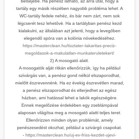
belsejébe. Ha penész látható, az arra utal, hogy a
tartály egy másik részében nagyobb probléma lehet. A
WC-tartály fedele nehéz, és bár nem zárt, nem sok
légcserét tesz lehetővé. Ha a tartályban penész kezd
kialakulni, az általában azt jelenti, hogy a levegőben
elegendő spóra van a kolónia növekedéséhez.
https://masterclean.hu/tisztater-takaritas-preciz-
megoldasok-a-makulatlan-munkateruletekert/
2) A mosogató alatt.
A mosogatók alját ritkán ellenőrizzük, így ha például
szivárgás van, a penész gond nélkül elszaporodhat,
mielőtt észrevennénk. Ha ez évekig észrevétlen marad,
a penész elszaporodhat és elterjedhet az egész
házban, ami hatással lehet a lakók egészségére.
Ennek megelőzése érdekében egy zseblámpával
alaposan világítsa meg a mosogató alatti teljes teret.
Ellenőrizzen minden olyan problémát, amely
penészesedést okozhat, például a szivárgó csapokat.
-
https://masterclean.hu/uj-ev-friss-kezdet-ujevi-