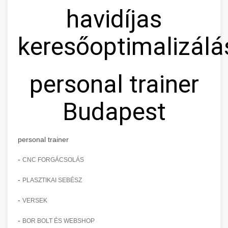
havidíjas
keresőoptimalizálá
personal trainer
Budapest
personal trainer
-
CNC FORGÁCSOLÁS
-
PLASZTIKAI SEBÉSZ
-
VERSEK
-
BOR BOLT ÉS WEBSHOP