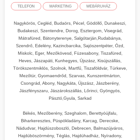
TELEFON
MARKETING
WEBÁRUHÁZ
Nagykörös, Cegléd, Budaörs, Pécel, Gödöllő, Dunakeszi,
Budakeszi, Szentendre, Dorog, Esztergom, Visegrád,
Mátrafüred, Bátonyterenye, Salgótarján,Rudabánya,
Szendrő, Edelény, Kazincbarcika, Sajószentpéter, Ózd,
Miskolc, Eger, Mezőkövesd, Füzesabony, Tiszafüred,
Heves, Jászapáti, Kunhegyes, Újszász, Kisújszállás,
Törökszentmiklós, Szolnok, Martfű, Tiszaföldvár, Túrkeve,
Mezőtúr, Gyomaendrőd, Szarvas, Kunszentmárton,
Csongrád, Abony, Nagykáta, Újszász, Jászberény,
Jászfényszaru, Jászárokszállás, Lőrinci, Gyöngyös,
Pásztó,Gyula, Sarkad
Békés, Mezőberény, Szeghalom, Berettyóújfalu,
Biharkeresztes, Püspökladány, Karcag, Derecske,
Nádudvar, Hajdúszoboszló, Debrecen, Balmazújváros,
Hajdúböszörmény, Téglás, Hajdúhadház, Nyíradony,