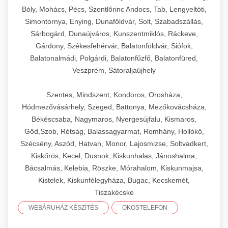
Bóly, Mohács, Pécs, Szentlőrinc Andocs, Tab, Lengyeltóti,
Simontornya, Enying, Dunaföldvár, Solt, Szabadszállás,
Sárbogárd, Dunaújváros, Kunszentmiklós, Ráckeve,
Gárdony, Székesfehérvár, Balatonföldvár, Siófok,
Balatonalmádi, Polgárdi, Balatonfűzfő, Balatonfüred,
Veszprém, Sátoraljaújhely
Szentes, Mindszent, Kondoros, Orosháza,
Hódmezővásárhely, Szeged, Battonya, Mezőkovácsháza,
Békéscsaba, Nagymaros, Nyergesújfalu, Kismaros,
Göd,Szob, Rétság, Balassagyarmat, Romhány, Hollókő,
Szécsény, Aszód, Hatvan, Monor, Lajosmizse, Soltvadkert,
Kiskőrös, Kecel, Dusnok, Kiskunhalas, Jánoshalma,
Bácsalmás, Kelebia, Röszke, Mórahalom, Kiskunmajsa,
Kistelek, Kiskunfélegyháza, Bugac, Kecskemét,
Tiszakécske
WEBÁRUHÁZ KÉSZÍTÉS
OKOSTELEFON