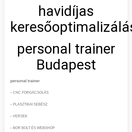
havidíjas
keresőoptimalizálá
personal trainer
Budapest
personal trainer
-
CNC FORGÁCSOLÁS
-
PLASZTIKAI SEBÉSZ
-
VERSEK
-
BOR BOLT ÉS WEBSHOP