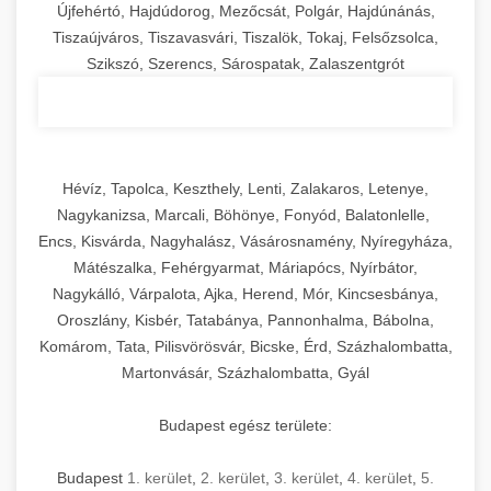
Újfehértó, Hajdúdorog, Mezőcsát, Polgár, Hajdúnánás,
Tiszaújváros, Tiszavasvári, Tiszalök, Tokaj, Felsőzsolca,
Szikszó, Szerencs, Sárospatak, Zalaszentgrót
Hévíz, Tapolca, Keszthely, Lenti, Zalakaros, Letenye,
Nagykanizsa, Marcali, Böhönye, Fonyód, Balatonlelle,
Encs, Kisvárda, Nagyhalász, Vásárosnamény, Nyíregyháza,
Mátészalka, Fehérgyarmat, Máriapócs, Nyírbátor,
Nagykálló, Várpalota, Ajka, Herend, Mór, Kincsesbánya,
Oroszlány, Kisbér, Tatabánya, Pannonhalma, Bábolna,
Komárom, Tata, Pilisvörösvár, Bicske, Érd, Százhalombatta,
Martonvásár, Százhalombatta, Gyál
Budapest egész területe:
Budapest
1. kerület
,
2. kerület
,
3. kerület
,
4. kerület
,
5.