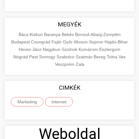
MEGYÉK
Bács-Kiskun
Baranya
Békés
Borsod-Abaúj-Zemplén
Budapest
Csongrád
Fejér
Győr-Moson-Sopron
Hajdú-Bihar
Heves
Jász-Nagykun-Szolnok
Komárom-Esztergom
Nógrád
Pest
Somogy
Szabolcs-Szatmár-Bereg
Tolna
Vas
Veszprém
Zala
CIMKÉK
Marketing
internet
Weboldal