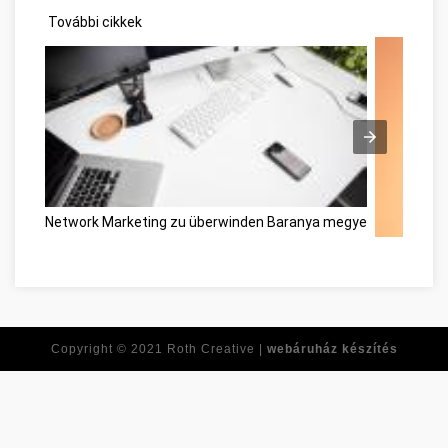
További cikkek
Network Marketing zu überwinden Baranya megye
Tirer le m
Copyright © 2021
Roth Creative |
webáruház készítés