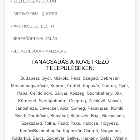
-
SELFESTEEM2GO.COM
-
MOTIVATIONAL QUOTES
-
XPS HŐSZIGETEÉS ITT
-
KERESŐOPTIMALIZÁLÁS
-
SEO KERESŐOPTIMALIZÁLÁS
TANÁCSADÁS A KÖVETKEZŐ
TELEPÜLÉSEKEN:
Budapest, Győr, Miskolc, Pécs, Szeged, Debrecen
Mosonmagyaróvár, Sopron, Fertőd, Kapuvár, Csorna, Győr,
Pápa, Celldömölk, Sárvár, Kőszeg, Szombathely, Ják,
Körmend, Szentgotthárd, Csepreg, Zalalövő, Vasvár,
Jánosháza, Devecser, Ajka, Sümeg, Pécsvárad, Komló,
Sásd, Dombóvár, Bonyhád, Bátaszék, Baja, Bácsalmás,
Szekszárd, Tolna, Fadd, Paks, Kalocsa, Hőgyész,
TamásiBalatonboglár, Kaposvár, Csurgó, Nagyatád,
Kadarkút, Barcs, Szigetvár, Sellye, Harkány, Siklós, Villány,