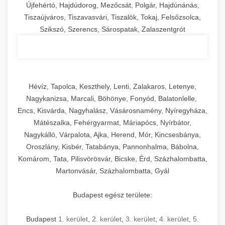
Újfehértó, Hajdúdorog, Mezőcsát, Polgár, Hajdúnánás,
Tiszaújváros, Tiszavasvári, Tiszalök, Tokaj, Felsőzsolca,
Szikszó, Szerencs, Sárospatak, Zalaszentgrót
Hévíz, Tapolca, Keszthely, Lenti, Zalakaros, Letenye,
Nagykanizsa, Marcali, Böhönye, Fonyód, Balatonlelle,
Encs, Kisvárda, Nagyhalász, Vásárosnamény, Nyíregyháza,
Mátészalka, Fehérgyarmat, Máriapócs, Nyírbátor,
Nagykálló, Várpalota, Ajka, Herend, Mór, Kincsesbánya,
Oroszlány, Kisbér, Tatabánya, Pannonhalma, Bábolna,
Komárom, Tata, Pilisvörösvár, Bicske, Érd, Százhalombatta,
Martonvásár, Százhalombatta, Gyál
Budapest egész területe:
Budapest
1. kerület
,
2. kerület
,
3. kerület
,
4. kerület
,
5.