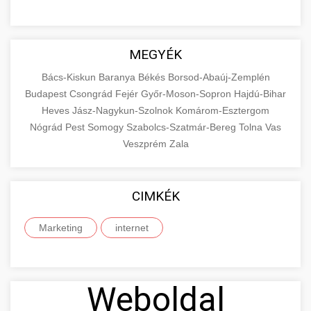
MEGYÉK
Bács-Kiskun
Baranya
Békés
Borsod-Abaúj-Zemplén
Budapest
Csongrád
Fejér
Győr-Moson-Sopron
Hajdú-Bihar
Heves
Jász-Nagykun-Szolnok
Komárom-Esztergom
Nógrád
Pest
Somogy
Szabolcs-Szatmár-Bereg
Tolna
Vas
Veszprém
Zala
CIMKÉK
Marketing
internet
Weboldal