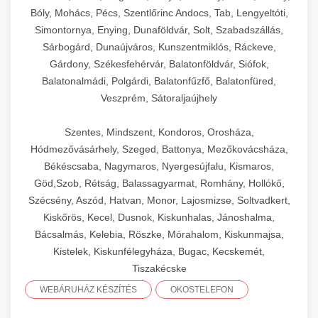
Bóly, Mohács, Pécs, Szentlőrinc Andocs, Tab, Lengyeltóti,
Simontornya, Enying, Dunaföldvár, Solt, Szabadszállás,
Sárbogárd, Dunaújváros, Kunszentmiklós, Ráckeve,
Gárdony, Székesfehérvár, Balatonföldvár, Siófok,
Balatonalmádi, Polgárdi, Balatonfűzfő, Balatonfüred,
Veszprém, Sátoraljaújhely
Szentes, Mindszent, Kondoros, Orosháza,
Hódmezővásárhely, Szeged, Battonya, Mezőkovácsháza,
Békéscsaba, Nagymaros, Nyergesújfalu, Kismaros,
Göd,Szob, Rétság, Balassagyarmat, Romhány, Hollókő,
Szécsény, Aszód, Hatvan, Monor, Lajosmizse, Soltvadkert,
Kiskőrös, Kecel, Dusnok, Kiskunhalas, Jánoshalma,
Bácsalmás, Kelebia, Röszke, Mórahalom, Kiskunmajsa,
Kistelek, Kiskunfélegyháza, Bugac, Kecskemét,
Tiszakécske
WEBÁRUHÁZ KÉSZÍTÉS
OKOSTELEFON