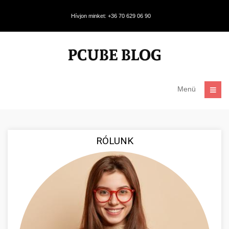
Hívjon minket: +36 70 629 06 90
Menü
RÓLUNK