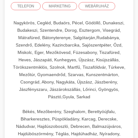
TELEFON
MARKETING
WEBÁRUHÁZ
Nagykörös, Cegléd, Budaörs, Pécel, Gödöllő, Dunakeszi,
Budakeszi, Szentendre, Dorog, Esztergom, Visegrád,
Mátrafüred, Bátonyterenye, Salgótarján,Rudabánya,
Szendrő, Edelény, Kazincbarcika, Sajószentpéter, Ózd,
Miskolc, Eger, Mezőkövesd, Füzesabony, Tiszafüred,
Heves, Jászapáti, Kunhegyes, Újszász, Kisújszállás,
Törökszentmiklós, Szolnok, Martfű, Tiszaföldvár, Túrkeve,
Mezőtúr, Gyomaendrőd, Szarvas, Kunszentmárton,
Csongrád, Abony, Nagykáta, Újszász, Jászberény,
Jászfényszaru, Jászárokszállás, Lőrinci, Gyöngyös,
Pásztó,Gyula, Sarkad
Békés, Mezőberény, Szeghalom, Berettyóújfalu,
Biharkeresztes, Püspökladány, Karcag, Derecske,
Nádudvar, Hajdúszoboszló, Debrecen, Balmazújváros,
Hajdúböszörmény, Téglás, Hajdúhadház, Nyíradony,