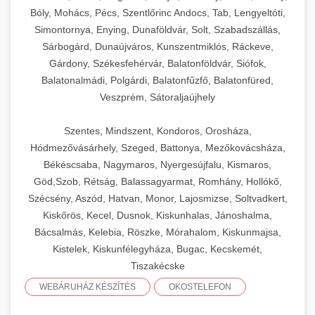
Bóly, Mohács, Pécs, Szentlőrinc Andocs, Tab, Lengyeltóti,
Simontornya, Enying, Dunaföldvár, Solt, Szabadszállás,
Sárbogárd, Dunaújváros, Kunszentmiklós, Ráckeve,
Gárdony, Székesfehérvár, Balatonföldvár, Siófok,
Balatonalmádi, Polgárdi, Balatonfűzfő, Balatonfüred,
Veszprém, Sátoraljaújhely
Szentes, Mindszent, Kondoros, Orosháza,
Hódmezővásárhely, Szeged, Battonya, Mezőkovácsháza,
Békéscsaba, Nagymaros, Nyergesújfalu, Kismaros,
Göd,Szob, Rétság, Balassagyarmat, Romhány, Hollókő,
Szécsény, Aszód, Hatvan, Monor, Lajosmizse, Soltvadkert,
Kiskőrös, Kecel, Dusnok, Kiskunhalas, Jánoshalma,
Bácsalmás, Kelebia, Röszke, Mórahalom, Kiskunmajsa,
Kistelek, Kiskunfélegyháza, Bugac, Kecskemét,
Tiszakécske
WEBÁRUHÁZ KÉSZÍTÉS
OKOSTELEFON