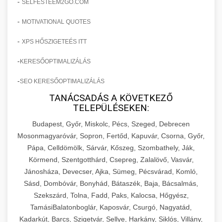
-
SELFESTEEM2GO.COM
-
MOTIVATIONAL QUOTES
-
XPS HŐSZIGETEÉS ITT
-
KERESŐOPTIMALIZÁLÁS
-
SEO KERESŐOPTIMALIZÁLÁS
TANÁCSADÁS A KÖVETKEZŐ
TELEPÜLÉSEKEN:
Budapest, Győr, Miskolc, Pécs, Szeged, Debrecen
Mosonmagyaróvár, Sopron, Fertőd, Kapuvár, Csorna, Győr,
Pápa, Celldömölk, Sárvár, Kőszeg, Szombathely, Ják,
Körmend, Szentgotthárd, Csepreg, Zalalövő, Vasvár,
Jánosháza, Devecser, Ajka, Sümeg, Pécsvárad, Komló,
Sásd, Dombóvár, Bonyhád, Bátaszék, Baja, Bácsalmás,
Szekszárd, Tolna, Fadd, Paks, Kalocsa, Hőgyész,
TamásiBalatonboglár, Kaposvár, Csurgó, Nagyatád,
Kadarkút, Barcs, Szigetvár, Sellye, Harkány, Siklós, Villány,