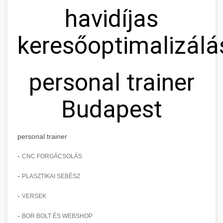
havidíjas
keresőoptimalizálá
personal trainer
Budapest
personal trainer
-
CNC FORGÁCSOLÁS
-
PLASZTIKAI SEBÉSZ
-
VERSEK
-
BOR BOLT ÉS WEBSHOP