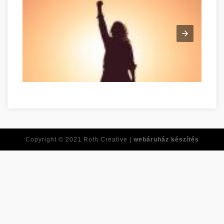
Tirer le meilleur de vous-même dès maintenant Békés megye
Copyright © 2021
Roth Creative |
webáruház készítés