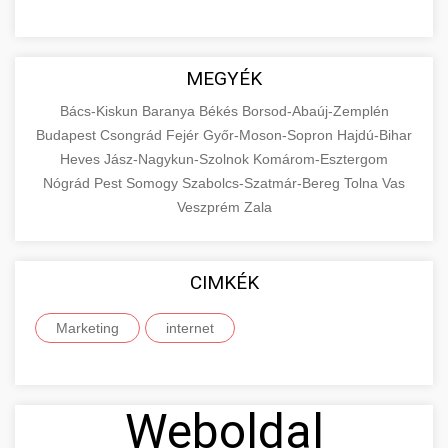
MEGYÉK
Bács-Kiskun
Baranya
Békés
Borsod-Abaúj-Zemplén
Budapest
Csongrád
Fejér
Győr-Moson-Sopron
Hajdú-Bihar
Heves
Jász-Nagykun-Szolnok
Komárom-Esztergom
Nógrád
Pest
Somogy
Szabolcs-Szatmár-Bereg
Tolna
Vas
Veszprém
Zala
CIMKÉK
Marketing
internet
Weboldal