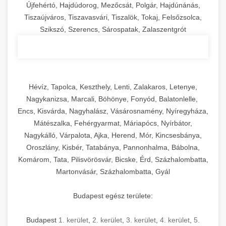
Újfehértó, Hajdúdorog, Mezőcsát, Polgár, Hajdúnánás,
Tiszaújváros, Tiszavasvári, Tiszalök, Tokaj, Felsőzsolca,
Szikszó, Szerencs, Sárospatak, Zalaszentgrót
Hévíz, Tapolca, Keszthely, Lenti, Zalakaros, Letenye,
Nagykanizsa, Marcali, Böhönye, Fonyód, Balatonlelle,
Encs, Kisvárda, Nagyhalász, Vásárosnamény, Nyíregyháza,
Mátészalka, Fehérgyarmat, Máriapócs, Nyírbátor,
Nagykálló, Várpalota, Ajka, Herend, Mór, Kincsesbánya,
Oroszlány, Kisbér, Tatabánya, Pannonhalma, Bábolna,
Komárom, Tata, Pilisvörösvár, Bicske, Érd, Százhalombatta,
Martonvásár, Százhalombatta, Gyál
Budapest egész területe:
Budapest
1. kerület
,
2. kerület
,
3. kerület
,
4. kerület
,
5.