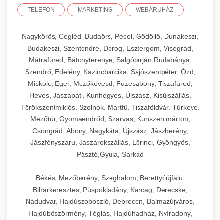
TELEFON
MARKETING
WEBÁRUHÁZ
Nagykörös, Cegléd, Budaörs, Pécel, Gödöllő, Dunakeszi,
Budakeszi, Szentendre, Dorog, Esztergom, Visegrád,
Mátrafüred, Bátonyterenye, Salgótarján,Rudabánya,
Szendrő, Edelény, Kazincbarcika, Sajószentpéter, Ózd,
Miskolc, Eger, Mezőkövesd, Füzesabony, Tiszafüred,
Heves, Jászapáti, Kunhegyes, Újszász, Kisújszállás,
Törökszentmiklós, Szolnok, Martfű, Tiszaföldvár, Túrkeve,
Mezőtúr, Gyomaendrőd, Szarvas, Kunszentmárton,
Csongrád, Abony, Nagykáta, Újszász, Jászberény,
Jászfényszaru, Jászárokszállás, Lőrinci, Gyöngyös,
Pásztó,Gyula, Sarkad
Békés, Mezőberény, Szeghalom, Berettyóújfalu,
Biharkeresztes, Püspökladány, Karcag, Derecske,
Nádudvar, Hajdúszoboszló, Debrecen, Balmazújváros,
Hajdúböszörmény, Téglás, Hajdúhadház, Nyíradony,