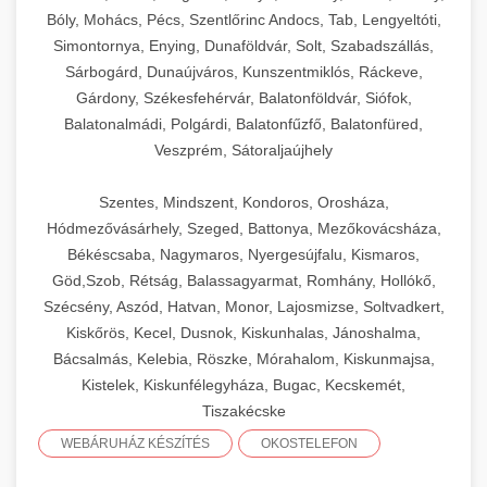
Bóly, Mohács, Pécs, Szentlőrinc Andocs, Tab, Lengyeltóti,
Simontornya, Enying, Dunaföldvár, Solt, Szabadszállás,
Sárbogárd, Dunaújváros, Kunszentmiklós, Ráckeve,
Gárdony, Székesfehérvár, Balatonföldvár, Siófok,
Balatonalmádi, Polgárdi, Balatonfűzfő, Balatonfüred,
Veszprém, Sátoraljaújhely
Szentes, Mindszent, Kondoros, Orosháza,
Hódmezővásárhely, Szeged, Battonya, Mezőkovácsháza,
Békéscsaba, Nagymaros, Nyergesújfalu, Kismaros,
Göd,Szob, Rétság, Balassagyarmat, Romhány, Hollókő,
Szécsény, Aszód, Hatvan, Monor, Lajosmizse, Soltvadkert,
Kiskőrös, Kecel, Dusnok, Kiskunhalas, Jánoshalma,
Bácsalmás, Kelebia, Röszke, Mórahalom, Kiskunmajsa,
Kistelek, Kiskunfélegyháza, Bugac, Kecskemét,
Tiszakécske
WEBÁRUHÁZ KÉSZÍTÉS
OKOSTELEFON