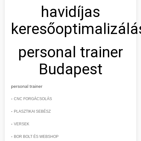
havidíjas
keresőoptimalizálá
personal trainer
Budapest
personal trainer
-
CNC FORGÁCSOLÁS
-
PLASZTIKAI SEBÉSZ
-
VERSEK
-
BOR BOLT ÉS WEBSHOP