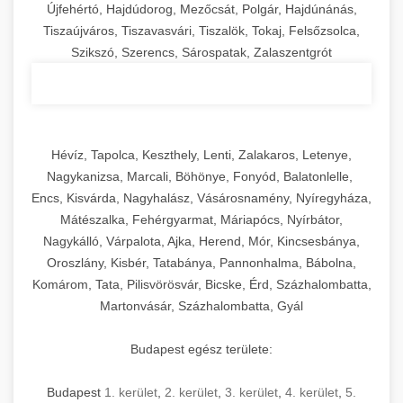
Újfehértó, Hajdúdorog, Mezőcsát, Polgár, Hajdúnánás,
Tiszaújváros, Tiszavasvári, Tiszalök, Tokaj, Felsőzsolca,
Szikszó, Szerencs, Sárospatak, Zalaszentgrót
Hévíz, Tapolca, Keszthely, Lenti, Zalakaros, Letenye,
Nagykanizsa, Marcali, Böhönye, Fonyód, Balatonlelle,
Encs, Kisvárda, Nagyhalász, Vásárosnamény, Nyíregyháza,
Mátészalka, Fehérgyarmat, Máriapócs, Nyírbátor,
Nagykálló, Várpalota, Ajka, Herend, Mór, Kincsesbánya,
Oroszlány, Kisbér, Tatabánya, Pannonhalma, Bábolna,
Komárom, Tata, Pilisvörösvár, Bicske, Érd, Százhalombatta,
Martonvásár, Százhalombatta, Gyál
Budapest egész területe:
Budapest
1. kerület
,
2. kerület
,
3. kerület
,
4. kerület
,
5.