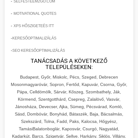
-
SELFESTEEM2GO.COM
-
MOTIVATIONAL QUOTES
-
XPS HŐSZIGETEÉS ITT
-
KERESŐOPTIMALIZÁLÁS
-
SEO KERESŐOPTIMALIZÁLÁS
TANÁCSADÁS A KÖVETKEZŐ
TELEPÜLÉSEKEN:
Budapest, Győr, Miskolc, Pécs, Szeged, Debrecen
Mosonmagyaróvár, Sopron, Fertőd, Kapuvár, Csorna, Győr,
Pápa, Celldömölk, Sárvár, Kőszeg, Szombathely, Ják,
Körmend, Szentgotthárd, Csepreg, Zalalövő, Vasvár,
Jánosháza, Devecser, Ajka, Sümeg, Pécsvárad, Komló,
Sásd, Dombóvár, Bonyhád, Bátaszék, Baja, Bácsalmás,
Szekszárd, Tolna, Fadd, Paks, Kalocsa, Hőgyész,
TamásiBalatonboglár, Kaposvár, Csurgó, Nagyatád,
Kadarkút, Barcs, Szigetvár, Sellye, Harkány, Siklós, Villány,