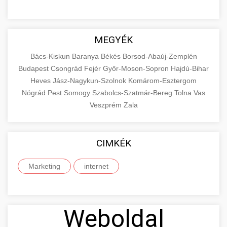
MEGYÉK
Bács-Kiskun
Baranya
Békés
Borsod-Abaúj-Zemplén
Budapest
Csongrád
Fejér
Győr-Moson-Sopron
Hajdú-Bihar
Heves
Jász-Nagykun-Szolnok
Komárom-Esztergom
Nógrád
Pest
Somogy
Szabolcs-Szatmár-Bereg
Tolna
Vas
Veszprém
Zala
CIMKÉK
Marketing
internet
Weboldal