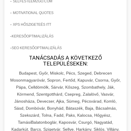
-
SELFESTEEM2GO.COM
-
MOTIVATIONAL QUOTES
-
XPS HŐSZIGETEÉS ITT
-
KERESŐOPTIMALIZÁLÁS
-
SEO KERESŐOPTIMALIZÁLÁS
TANÁCSADÁS A KÖVETKEZŐ
TELEPÜLÉSEKEN:
Budapest, Győr, Miskolc, Pécs, Szeged, Debrecen
Mosonmagyaróvár, Sopron, Fertőd, Kapuvár, Csorna, Győr,
Pápa, Celldömölk, Sárvár, Kőszeg, Szombathely, Ják,
Körmend, Szentgotthárd, Csepreg, Zalalövő, Vasvár,
Jánosháza, Devecser, Ajka, Sümeg, Pécsvárad, Komló,
Sásd, Dombóvár, Bonyhád, Bátaszék, Baja, Bácsalmás,
Szekszárd, Tolna, Fadd, Paks, Kalocsa, Hőgyész,
TamásiBalatonboglár, Kaposvár, Csurgó, Nagyatád,
Kadarkút, Barcs, Szigetvár, Sellye, Harkány, Siklós, Villány,