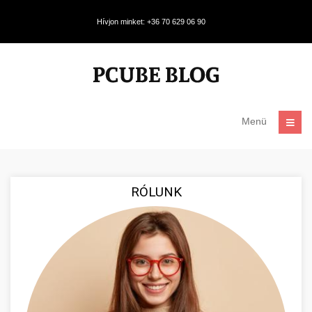
Hívjon minket: +36 70 629 06 90
Menü
RÓLUNK