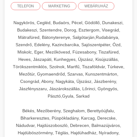
TELEFON
MARKETING
WEBÁRUHÁZ
Nagykörös, Cegléd, Budaörs, Pécel, Gödöllő, Dunakeszi,
Budakeszi, Szentendre, Dorog, Esztergom, Visegrád,
Mátrafüred, Bátonyterenye, Salgótarján,Rudabánya,
Szendrő, Edelény, Kazincbarcika, Sajószentpéter, Ózd,
Miskolc, Eger, Mezőkövesd, Füzesabony, Tiszafüred,
Heves, Jászapáti, Kunhegyes, Újszász, Kisújszállás,
Törökszentmiklós, Szolnok, Martfű, Tiszaföldvár, Túrkeve,
Mezőtúr, Gyomaendrőd, Szarvas, Kunszentmárton,
Csongrád, Abony, Nagykáta, Újszász, Jászberény,
Jászfényszaru, Jászárokszállás, Lőrinci, Gyöngyös,
Pásztó,Gyula, Sarkad
Békés, Mezőberény, Szeghalom, Berettyóújfalu,
Biharkeresztes, Püspökladány, Karcag, Derecske,
Nádudvar, Hajdúszoboszló, Debrecen, Balmazújváros,
Hajdúböszörmény, Téglás, Hajdúhadház, Nyíradony,