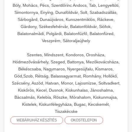
Bóly, Mohács, Pécs, Szentlőrinc Andocs, Tab, Lengyeltóti,
Simontornya, Enying, Dunaföldvár, Solt, Szabadszállás,
Sárbogárd, Dunaújváros, Kunszentmiklós, Ráckeve,
Gárdony, Székesfehérvár, Balatonföldvár, Siófok,
Balatonalmádi, Polgárdi, Balatonfűzfő, Balatonfüred,
Veszprém, Sátoraljaújhely
Szentes, Mindszent, Kondoros, Orosháza,
Hódmezővásárhely, Szeged, Battonya, Mezőkovácsháza,
Békéscsaba, Nagymaros, Nyergesújfalu, Kismaros,
Göd,Szob, Rétság, Balassagyarmat, Romhány, Hollókő,
Szécsény, Aszód, Hatvan, Monor, Lajosmizse, Soltvadkert,
Kiskőrös, Kecel, Dusnok, Kiskunhalas, Jánoshalma,
Bácsalmás, Kelebia, Röszke, Mórahalom, Kiskunmajsa,
Kistelek, Kiskunfélegyháza, Bugac, Kecskemét,
Tiszakécske
WEBÁRUHÁZ KÉSZÍTÉS
OKOSTELEFON