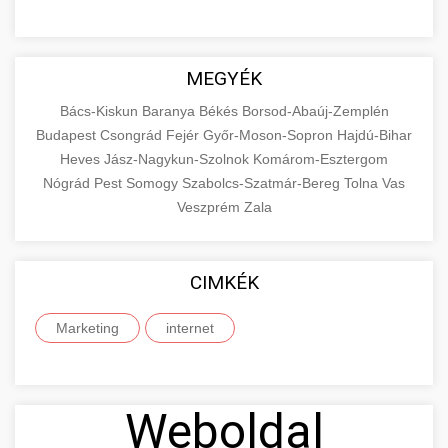
MEGYÉK
Bács-Kiskun
Baranya
Békés
Borsod-Abaúj-Zemplén
Budapest
Csongrád
Fejér
Győr-Moson-Sopron
Hajdú-Bihar
Heves
Jász-Nagykun-Szolnok
Komárom-Esztergom
Nógrád
Pest
Somogy
Szabolcs-Szatmár-Bereg
Tolna
Vas
Veszprém
Zala
CIMKÉK
Marketing
internet
Weboldal