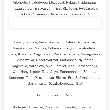
Újfehértó, Hajdúdorog, Mezőcsát, Polgár, Hajdúnánás,
Tiszaújváros, Tiszavasvári, Tiszalök, Tokaj, Felsőzsolca,
Szikszó, Szerencs, Sárospatak, Zalaszentgrót
Hévíz, Tapolca, Keszthely, Lenti, Zalakaros, Letenye,
Nagykanizsa, Marcali, Böhönye, Fonyód, Balatonlelle,
Encs, Kisvárda, Nagyhalász, Vásárosnamény, Nyíregyháza,
Mátészalka, Fehérgyarmat, Máriapócs, Nyírbátor,
Nagykálló, Várpalota, Ajka, Herend, Mór, Kincsesbánya,
Oroszlány, Kisbér, Tatabánya, Pannonhalma, Bábolna,
Komárom, Tata, Pilisvörösvár, Bicske, Érd, Százhalombatta,
Martonvásár, Százhalombatta, Gyál
Budapest egész területe:
Budapest
1. kerület
,
2. kerület
,
3. kerület
,
4. kerület
,
5.