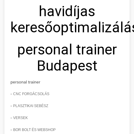
havidíjas
keresőoptimalizálá
personal trainer
Budapest
personal trainer
-
CNC FORGÁCSOLÁS
-
PLASZTIKAI SEBÉSZ
-
VERSEK
-
BOR BOLT ÉS WEBSHOP