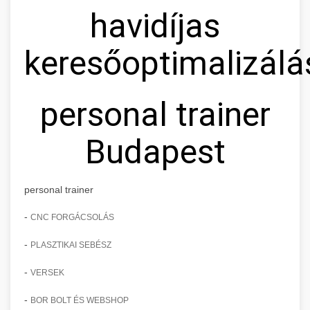
havidíjas
keresőoptimalizálá
personal trainer
Budapest
personal trainer
-
CNC FORGÁCSOLÁS
-
PLASZTIKAI SEBÉSZ
-
VERSEK
-
BOR BOLT ÉS WEBSHOP