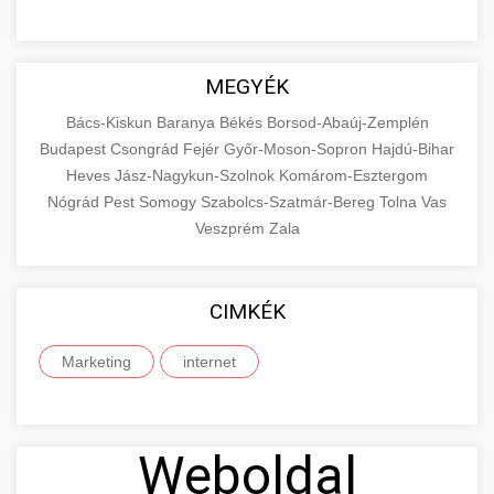
MEGYÉK
Bács-Kiskun
Baranya
Békés
Borsod-Abaúj-Zemplén
Budapest
Csongrád
Fejér
Győr-Moson-Sopron
Hajdú-Bihar
Heves
Jász-Nagykun-Szolnok
Komárom-Esztergom
Nógrád
Pest
Somogy
Szabolcs-Szatmár-Bereg
Tolna
Vas
Veszprém
Zala
CIMKÉK
Marketing
internet
Weboldal