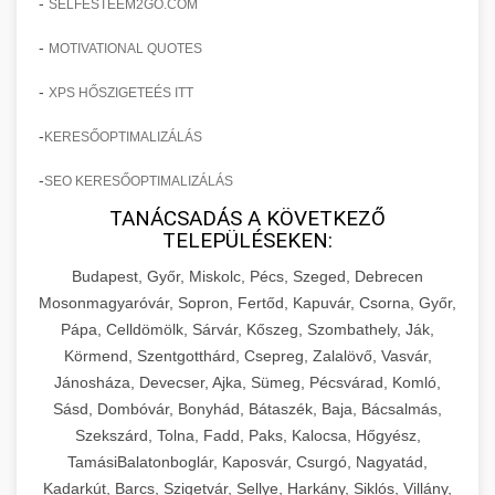
-
SELFESTEEM2GO.COM
-
MOTIVATIONAL QUOTES
-
XPS HŐSZIGETEÉS ITT
-
KERESŐOPTIMALIZÁLÁS
-
SEO KERESŐOPTIMALIZÁLÁS
TANÁCSADÁS A KÖVETKEZŐ
TELEPÜLÉSEKEN:
Budapest, Győr, Miskolc, Pécs, Szeged, Debrecen
Mosonmagyaróvár, Sopron, Fertőd, Kapuvár, Csorna, Győr,
Pápa, Celldömölk, Sárvár, Kőszeg, Szombathely, Ják,
Körmend, Szentgotthárd, Csepreg, Zalalövő, Vasvár,
Jánosháza, Devecser, Ajka, Sümeg, Pécsvárad, Komló,
Sásd, Dombóvár, Bonyhád, Bátaszék, Baja, Bácsalmás,
Szekszárd, Tolna, Fadd, Paks, Kalocsa, Hőgyész,
TamásiBalatonboglár, Kaposvár, Csurgó, Nagyatád,
Kadarkút, Barcs, Szigetvár, Sellye, Harkány, Siklós, Villány,