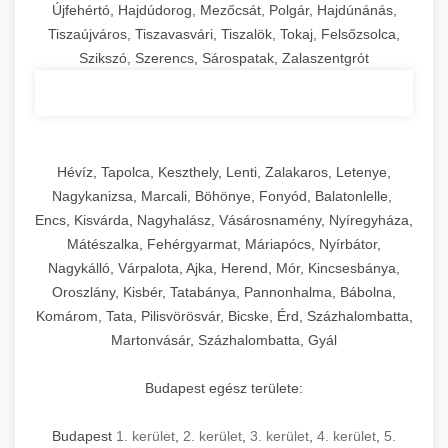
Újfehértó, Hajdúdorog, Mezőcsát, Polgár, Hajdúnánás,
Tiszaújváros, Tiszavasvári, Tiszalök, Tokaj, Felsőzsolca,
Szikszó, Szerencs, Sárospatak, Zalaszentgrót
Hévíz, Tapolca, Keszthely, Lenti, Zalakaros, Letenye,
Nagykanizsa, Marcali, Böhönye, Fonyód, Balatonlelle,
Encs, Kisvárda, Nagyhalász, Vásárosnamény, Nyíregyháza,
Mátészalka, Fehérgyarmat, Máriapócs, Nyírbátor,
Nagykálló, Várpalota, Ajka, Herend, Mór, Kincsesbánya,
Oroszlány, Kisbér, Tatabánya, Pannonhalma, Bábolna,
Komárom, Tata, Pilisvörösvár, Bicske, Érd, Százhalombatta,
Martonvásár, Százhalombatta, Gyál
Budapest egész területe:
Budapest
1. kerület
,
2. kerület
,
3. kerület
,
4. kerület
,
5.