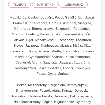
TELEFON
MARKETING
WEBÁRUHÁZ
Nagykörös, Cegléd, Budaörs, Pécel, Gödöllő, Dunakeszi,
Budakeszi, Szentendre, Dorog, Esztergom, Visegrád,
Mátrafüred, Bátonyterenye, Salgótarján,Rudabánya,
Szendrő, Edelény, Kazincbarcika, Sajószentpéter, Ózd,
Miskolc, Eger, Mezőkövesd, Füzesabony, Tiszafüred,
Heves, Jászapáti, Kunhegyes, Újszász, Kisújszállás,
Törökszentmiklós, Szolnok, Martfű, Tiszaföldvár, Túrkeve,
Mezőtúr, Gyomaendrőd, Szarvas, Kunszentmárton,
Csongrád, Abony, Nagykáta, Újszász, Jászberény,
Jászfényszaru, Jászárokszállás, Lőrinci, Gyöngyös,
Pásztó,Gyula, Sarkad
Békés, Mezőberény, Szeghalom, Berettyóújfalu,
Biharkeresztes, Püspökladány, Karcag, Derecske,
Nádudvar, Hajdúszoboszló, Debrecen, Balmazújváros,
Hajdúböszörmény, Téglás, Hajdúhadház, Nyíradony,