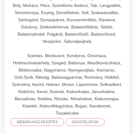
Bóly, Mohács, Pécs, Szentlőrinc Andocs, Tab, Lengyeltóti,
Simontornya, Enying, Dunaföldvár, Solt, Szabadszállás,
Sárbogárd, Dunaújváros, Kunszentmiklós, Ráckeve,
Gárdony, Székesfehérvár, Balatonföldvár, Siófok,
Balatonalmádi, Polgárdi, Balatonfűzfő, Balatonfüred,
Veszprém, Sátoraljaújhely
Szentes, Mindszent, Kondoros, Orosháza,
Hódmezővásárhely, Szeged, Battonya, Mezőkovácsháza,
Békéscsaba, Nagymaros, Nyergesújfalu, Kismaros,
Göd,Szob, Rétság, Balassagyarmat, Romhány, Hollókő,
Szécsény, Aszód, Hatvan, Monor, Lajosmizse, Soltvadkert,
Kiskőrös, Kecel, Dusnok, Kiskunhalas, Jánoshalma,
Bácsalmás, Kelebia, Röszke, Mórahalom, Kiskunmajsa,
Kistelek, Kiskunfélegyháza, Bugac, Kecskemét,
Tiszakécske
WEBÁRUHÁZ KÉSZÍTÉS
OKOSTELEFON