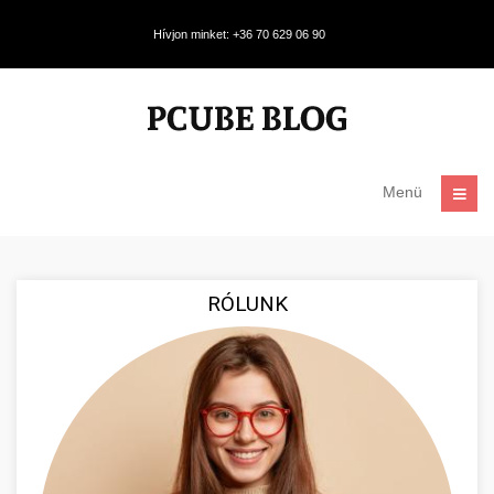
Hívjon minket: +36 70 629 06 90
Menü
RÓLUNK