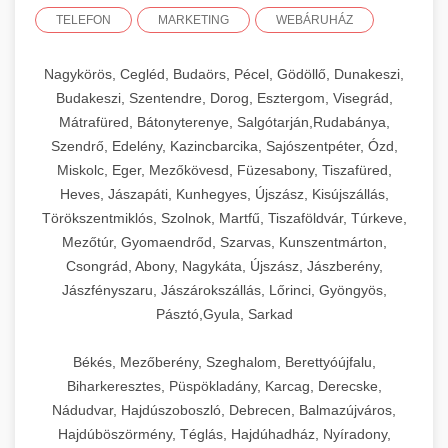
TELEFON
MARKETING
WEBÁRUHÁZ
Nagykörös, Cegléd, Budaörs, Pécel, Gödöllő, Dunakeszi,
Budakeszi, Szentendre, Dorog, Esztergom, Visegrád,
Mátrafüred, Bátonyterenye, Salgótarján,Rudabánya,
Szendrő, Edelény, Kazincbarcika, Sajószentpéter, Ózd,
Miskolc, Eger, Mezőkövesd, Füzesabony, Tiszafüred,
Heves, Jászapáti, Kunhegyes, Újszász, Kisújszállás,
Törökszentmiklós, Szolnok, Martfű, Tiszaföldvár, Túrkeve,
Mezőtúr, Gyomaendrőd, Szarvas, Kunszentmárton,
Csongrád, Abony, Nagykáta, Újszász, Jászberény,
Jászfényszaru, Jászárokszállás, Lőrinci, Gyöngyös,
Pásztó,Gyula, Sarkad
Békés, Mezőberény, Szeghalom, Berettyóújfalu,
Biharkeresztes, Püspökladány, Karcag, Derecske,
Nádudvar, Hajdúszoboszló, Debrecen, Balmazújváros,
Hajdúböszörmény, Téglás, Hajdúhadház, Nyíradony,