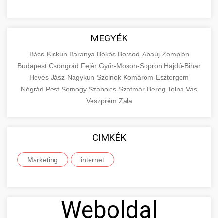
MEGYÉK
Bács-Kiskun
Baranya
Békés
Borsod-Abaúj-Zemplén
Budapest
Csongrád
Fejér
Győr-Moson-Sopron
Hajdú-Bihar
Heves
Jász-Nagykun-Szolnok
Komárom-Esztergom
Nógrád
Pest
Somogy
Szabolcs-Szatmár-Bereg
Tolna
Vas
Veszprém
Zala
CIMKÉK
Marketing
internet
Weboldal