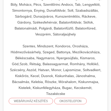
Bóly, Mohács, Pécs, Szentlőrinc Andocs, Tab, Lengyeltóti,
Simontornya, Enying, Dunaföldvár, Solt, Szabadszállás,
Sárbogárd, Dunaújváros, Kunszentmiklós, Ráckeve,
Gárdony, Székesfehérvár, Balatonföldvár, Siófok,
Balatonalmádi, Polgárdi, Balatonfűzfő, Balatonfüred,
Veszprém, Sátoraljaújhely
Szentes, Mindszent, Kondoros, Orosháza,
Hódmezővásárhely, Szeged, Battonya, Mezőkovácsháza,
Békéscsaba, Nagymaros, Nyergesújfalu, Kismaros,
Göd,Szob, Rétság, Balassagyarmat, Romhány, Hollókő,
Szécsény, Aszód, Hatvan, Monor, Lajosmizse, Soltvadkert,
Kiskőrös, Kecel, Dusnok, Kiskunhalas, Jánoshalma,
Bácsalmás, Kelebia, Röszke, Mórahalom, Kiskunmajsa,
Kistelek, Kiskunfélegyháza, Bugac, Kecskemét,
Tiszakécske
WEBÁRUHÁZ KÉSZÍTÉS
OKOSTELEFON