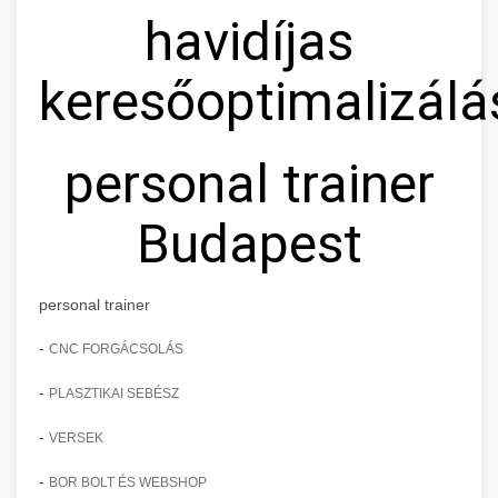
havidíjas
keresőoptimalizálá
personal trainer
Budapest
personal trainer
-
CNC FORGÁCSOLÁS
-
PLASZTIKAI SEBÉSZ
-
VERSEK
-
BOR BOLT ÉS WEBSHOP