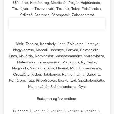
Újfehértó, Hajdúdorog, Mezőcsát, Polgár, Hajdúnánás,
Tiszaújváros, Tiszavasvári, Tiszalök, Tokaj, Felsőzsolca,
Szikszó, Szerencs, Sárospatak, Zalaszentgrót
Hévíz, Tapolca, Keszthely, Lenti, Zalakaros, Letenye,
Nagykanizsa, Marcali, Böhönye, Fonyód, Balatonlelle,
Encs, Kisvárda, Nagyhalász, Vásárosnamény, Nyíregyháza,
Mátészalka, Fehérgyarmat, Máriapócs, Nyírbátor,
Nagykálló, Várpalota, Ajka, Herend, Mór, Kincsesbánya,
Oroszlány, Kisbér, Tatabánya, Pannonhalma, Bábolna,
Komárom, Tata, Pilisvörösvár, Bicske, Érd, Százhalombatta,
Martonvásár, Százhalombatta, Gyál
Budapest egész területe:
Budapest
1. kerület
,
2. kerület
,
3. kerület
,
4. kerület
,
5.