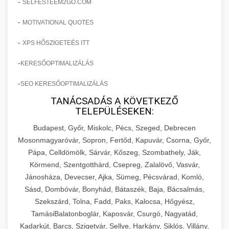
-
SELFESTEEM2GO.COM
-
MOTIVATIONAL QUOTES
-
XPS HŐSZIGETEÉS ITT
-
KERESŐOPTIMALIZÁLÁS
-
SEO KERESŐOPTIMALIZÁLÁS
TANÁCSADÁS A KÖVETKEZŐ
TELEPÜLÉSEKEN:
Budapest, Győr, Miskolc, Pécs, Szeged, Debrecen
Mosonmagyaróvár, Sopron, Fertőd, Kapuvár, Csorna, Győr,
Pápa, Celldömölk, Sárvár, Kőszeg, Szombathely, Ják,
Körmend, Szentgotthárd, Csepreg, Zalalövő, Vasvár,
Jánosháza, Devecser, Ajka, Sümeg, Pécsvárad, Komló,
Sásd, Dombóvár, Bonyhád, Bátaszék, Baja, Bácsalmás,
Szekszárd, Tolna, Fadd, Paks, Kalocsa, Hőgyész,
TamásiBalatonboglár, Kaposvár, Csurgó, Nagyatád,
Kadarkút, Barcs, Szigetvár, Sellye, Harkány, Siklós, Villány,