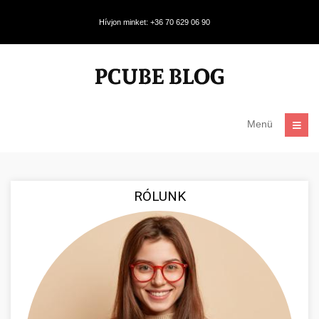
Hívjon minket: +36 70 629 06 90
Menü
RÓLUNK