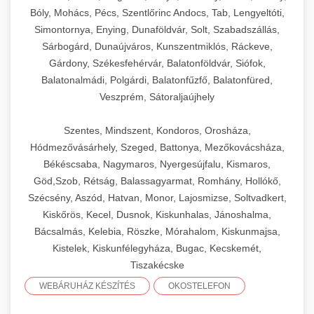
Bóly, Mohács, Pécs, Szentlőrinc Andocs, Tab, Lengyeltóti,
Simontornya, Enying, Dunaföldvár, Solt, Szabadszállás,
Sárbogárd, Dunaújváros, Kunszentmiklós, Ráckeve,
Gárdony, Székesfehérvár, Balatonföldvár, Siófok,
Balatonalmádi, Polgárdi, Balatonfűzfő, Balatonfüred,
Veszprém, Sátoraljaújhely
Szentes, Mindszent, Kondoros, Orosháza,
Hódmezővásárhely, Szeged, Battonya, Mezőkovácsháza,
Békéscsaba, Nagymaros, Nyergesújfalu, Kismaros,
Göd,Szob, Rétság, Balassagyarmat, Romhány, Hollókő,
Szécsény, Aszód, Hatvan, Monor, Lajosmizse, Soltvadkert,
Kiskőrös, Kecel, Dusnok, Kiskunhalas, Jánoshalma,
Bácsalmás, Kelebia, Röszke, Mórahalom, Kiskunmajsa,
Kistelek, Kiskunfélegyháza, Bugac, Kecskemét,
Tiszakécske
WEBÁRUHÁZ KÉSZÍTÉS
OKOSTELEFON