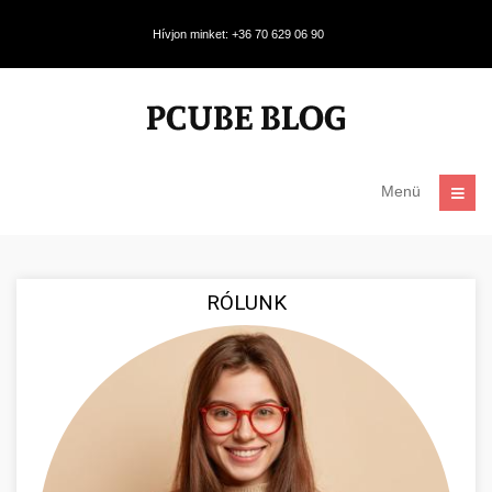
Hívjon minket: +36 70 629 06 90
Menü
RÓLUNK