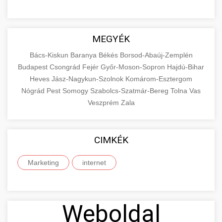
MEGYÉK
Bács-Kiskun
Baranya
Békés
Borsod-Abaúj-Zemplén
Budapest
Csongrád
Fejér
Győr-Moson-Sopron
Hajdú-Bihar
Heves
Jász-Nagykun-Szolnok
Komárom-Esztergom
Nógrád
Pest
Somogy
Szabolcs-Szatmár-Bereg
Tolna
Vas
Veszprém
Zala
CIMKÉK
Marketing
internet
Weboldal