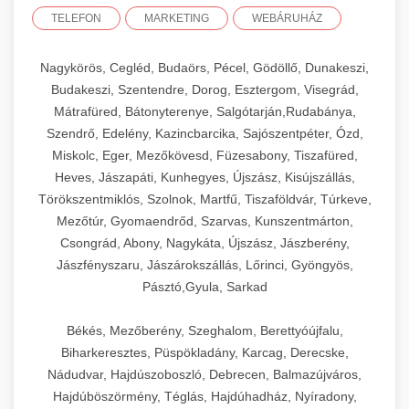
TELEFON
MARKETING
WEBÁRUHÁZ
Nagykörös, Cegléd, Budaörs, Pécel, Gödöllő, Dunakeszi,
Budakeszi, Szentendre, Dorog, Esztergom, Visegrád,
Mátrafüred, Bátonyterenye, Salgótarján,Rudabánya,
Szendrő, Edelény, Kazincbarcika, Sajószentpéter, Ózd,
Miskolc, Eger, Mezőkövesd, Füzesabony, Tiszafüred,
Heves, Jászapáti, Kunhegyes, Újszász, Kisújszállás,
Törökszentmiklós, Szolnok, Martfű, Tiszaföldvár, Túrkeve,
Mezőtúr, Gyomaendrőd, Szarvas, Kunszentmárton,
Csongrád, Abony, Nagykáta, Újszász, Jászberény,
Jászfényszaru, Jászárokszállás, Lőrinci, Gyöngyös,
Pásztó,Gyula, Sarkad
Békés, Mezőberény, Szeghalom, Berettyóújfalu,
Biharkeresztes, Püspökladány, Karcag, Derecske,
Nádudvar, Hajdúszoboszló, Debrecen, Balmazújváros,
Hajdúböszörmény, Téglás, Hajdúhadház, Nyíradony,