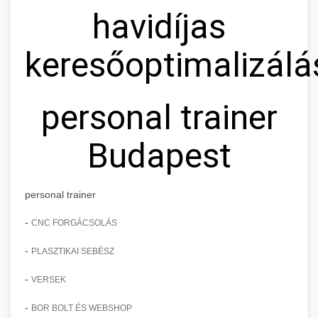
havidíjas
keresőoptimalizálá
personal trainer
Budapest
personal trainer
-
CNC FORGÁCSOLÁS
-
PLASZTIKAI SEBÉSZ
-
VERSEK
-
BOR BOLT ÉS WEBSHOP