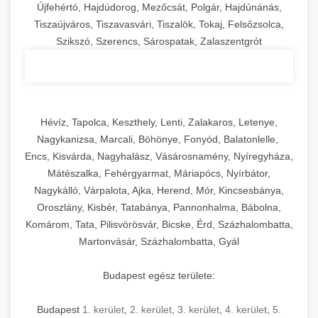
Újfehértó, Hajdúdorog, Mezőcsát, Polgár, Hajdúnánás,
Tiszaújváros, Tiszavasvári, Tiszalök, Tokaj, Felsőzsolca,
Szikszó, Szerencs, Sárospatak, Zalaszentgrót
Hévíz, Tapolca, Keszthely, Lenti, Zalakaros, Letenye,
Nagykanizsa, Marcali, Böhönye, Fonyód, Balatonlelle,
Encs, Kisvárda, Nagyhalász, Vásárosnamény, Nyíregyháza,
Mátészalka, Fehérgyarmat, Máriapócs, Nyírbátor,
Nagykálló, Várpalota, Ajka, Herend, Mór, Kincsesbánya,
Oroszlány, Kisbér, Tatabánya, Pannonhalma, Bábolna,
Komárom, Tata, Pilisvörösvár, Bicske, Érd, Százhalombatta,
Martonvásár, Százhalombatta, Gyál
Budapest egész területe:
Budapest
1. kerület
,
2. kerület
,
3. kerület
,
4. kerület
,
5.