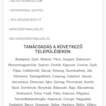
-
SELFESTEEM2GO.COM
-
MOTIVATIONAL QUOTES
-
XPS HŐSZIGETEÉS ITT
-
KERESŐOPTIMALIZÁLÁS
-
SEO KERESŐOPTIMALIZÁLÁS
TANÁCSADÁS A KÖVETKEZŐ
TELEPÜLÉSEKEN:
Budapest, Győr, Miskolc, Pécs, Szeged, Debrecen
Mosonmagyaróvár, Sopron, Fertőd, Kapuvár, Csorna, Győr,
Pápa, Celldömölk, Sárvár, Kőszeg, Szombathely, Ják,
Körmend, Szentgotthárd, Csepreg, Zalalövő, Vasvár,
Jánosháza, Devecser, Ajka, Sümeg, Pécsvárad, Komló,
Sásd, Dombóvár, Bonyhád, Bátaszék, Baja, Bácsalmás,
Szekszárd, Tolna, Fadd, Paks, Kalocsa, Hőgyész,
TamásiBalatonboglár, Kaposvár, Csurgó, Nagyatád,
Kadarkút, Barcs, Szigetvár, Sellye, Harkány, Siklós, Villány,