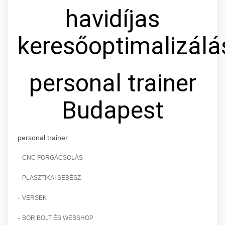
havidíjas
keresőoptimalizálá
personal trainer
Budapest
personal trainer
-
CNC FORGÁCSOLÁS
-
PLASZTIKAI SEBÉSZ
-
VERSEK
-
BOR BOLT ÉS WEBSHOP