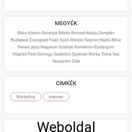
MEGYÉK
Bács-Kiskun
Baranya
Békés
Borsod-Abaúj-Zemplén
Budapest
Csongrád
Fejér
Győr-Moson-Sopron
Hajdú-Bihar
Heves
Jász-Nagykun-Szolnok
Komárom-Esztergom
Nógrád
Pest
Somogy
Szabolcs-Szatmár-Bereg
Tolna
Vas
Veszprém
Zala
CIMKÉK
Marketing
internet
Weboldal