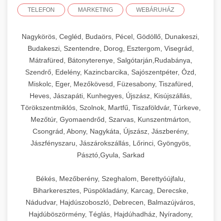
TELEFON
MARKETING
WEBÁRUHÁZ
Nagykörös, Cegléd, Budaörs, Pécel, Gödöllő, Dunakeszi,
Budakeszi, Szentendre, Dorog, Esztergom, Visegrád,
Mátrafüred, Bátonyterenye, Salgótarján,Rudabánya,
Szendrő, Edelény, Kazincbarcika, Sajószentpéter, Ózd,
Miskolc, Eger, Mezőkövesd, Füzesabony, Tiszafüred,
Heves, Jászapáti, Kunhegyes, Újszász, Kisújszállás,
Törökszentmiklós, Szolnok, Martfű, Tiszaföldvár, Túrkeve,
Mezőtúr, Gyomaendrőd, Szarvas, Kunszentmárton,
Csongrád, Abony, Nagykáta, Újszász, Jászberény,
Jászfényszaru, Jászárokszállás, Lőrinci, Gyöngyös,
Pásztó,Gyula, Sarkad
Békés, Mezőberény, Szeghalom, Berettyóújfalu,
Biharkeresztes, Püspökladány, Karcag, Derecske,
Nádudvar, Hajdúszoboszló, Debrecen, Balmazújváros,
Hajdúböszörmény, Téglás, Hajdúhadház, Nyíradony,