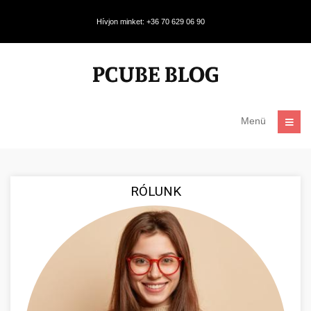
Hívjon minket: +36 70 629 06 90
Menü
RÓLUNK