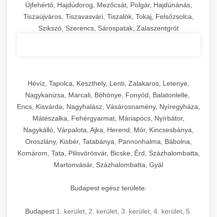
Újfehértó, Hajdúdorog, Mezőcsát, Polgár, Hajdúnánás,
Tiszaújváros, Tiszavasvári, Tiszalök, Tokaj, Felsőzsolca,
Szikszó, Szerencs, Sárospatak, Zalaszentgrót
Hévíz, Tapolca, Keszthely, Lenti, Zalakaros, Letenye,
Nagykanizsa, Marcali, Böhönye, Fonyód, Balatonlelle,
Encs, Kisvárda, Nagyhalász, Vásárosnamény, Nyíregyháza,
Mátészalka, Fehérgyarmat, Máriapócs, Nyírbátor,
Nagykálló, Várpalota, Ajka, Herend, Mór, Kincsesbánya,
Oroszlány, Kisbér, Tatabánya, Pannonhalma, Bábolna,
Komárom, Tata, Pilisvörösvár, Bicske, Érd, Százhalombatta,
Martonvásár, Százhalombatta, Gyál
Budapest egész területe:
Budapest
1. kerület
,
2. kerület
,
3. kerület
,
4. kerület
,
5.