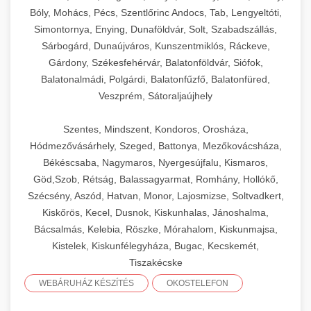
Bóly, Mohács, Pécs, Szentlőrinc Andocs, Tab, Lengyeltóti,
Simontornya, Enying, Dunaföldvár, Solt, Szabadszállás,
Sárbogárd, Dunaújváros, Kunszentmiklós, Ráckeve,
Gárdony, Székesfehérvár, Balatonföldvár, Siófok,
Balatonalmádi, Polgárdi, Balatonfűzfő, Balatonfüred,
Veszprém, Sátoraljaújhely
Szentes, Mindszent, Kondoros, Orosháza,
Hódmezővásárhely, Szeged, Battonya, Mezőkovácsháza,
Békéscsaba, Nagymaros, Nyergesújfalu, Kismaros,
Göd,Szob, Rétság, Balassagyarmat, Romhány, Hollókő,
Szécsény, Aszód, Hatvan, Monor, Lajosmizse, Soltvadkert,
Kiskőrös, Kecel, Dusnok, Kiskunhalas, Jánoshalma,
Bácsalmás, Kelebia, Röszke, Mórahalom, Kiskunmajsa,
Kistelek, Kiskunfélegyháza, Bugac, Kecskemét,
Tiszakécske
WEBÁRUHÁZ KÉSZÍTÉS
OKOSTELEFON