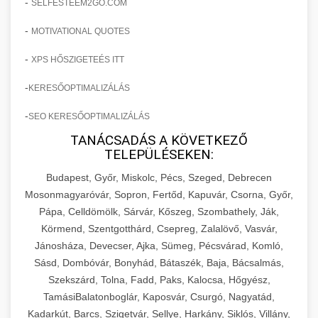
-
SELFESTEEM2GO.COM
-
MOTIVATIONAL QUOTES
-
XPS HŐSZIGETEÉS ITT
-
KERESŐOPTIMALIZÁLÁS
-
SEO KERESŐOPTIMALIZÁLÁS
TANÁCSADÁS A KÖVETKEZŐ
TELEPÜLÉSEKEN:
Budapest, Győr, Miskolc, Pécs, Szeged, Debrecen
Mosonmagyaróvár, Sopron, Fertőd, Kapuvár, Csorna, Győr,
Pápa, Celldömölk, Sárvár, Kőszeg, Szombathely, Ják,
Körmend, Szentgotthárd, Csepreg, Zalalövő, Vasvár,
Jánosháza, Devecser, Ajka, Sümeg, Pécsvárad, Komló,
Sásd, Dombóvár, Bonyhád, Bátaszék, Baja, Bácsalmás,
Szekszárd, Tolna, Fadd, Paks, Kalocsa, Hőgyész,
TamásiBalatonboglár, Kaposvár, Csurgó, Nagyatád,
Kadarkút, Barcs, Szigetvár, Sellye, Harkány, Siklós, Villány,