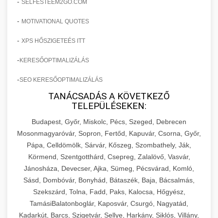
-
SELFESTEEM2GO.COM
-
MOTIVATIONAL QUOTES
-
XPS HŐSZIGETEÉS ITT
-
KERESŐOPTIMALIZÁLÁS
-
SEO KERESŐOPTIMALIZÁLÁS
TANÁCSADÁS A KÖVETKEZŐ
TELEPÜLÉSEKEN:
Budapest, Győr, Miskolc, Pécs, Szeged, Debrecen
Mosonmagyaróvár, Sopron, Fertőd, Kapuvár, Csorna, Győr,
Pápa, Celldömölk, Sárvár, Kőszeg, Szombathely, Ják,
Körmend, Szentgotthárd, Csepreg, Zalalövő, Vasvár,
Jánosháza, Devecser, Ajka, Sümeg, Pécsvárad, Komló,
Sásd, Dombóvár, Bonyhád, Bátaszék, Baja, Bácsalmás,
Szekszárd, Tolna, Fadd, Paks, Kalocsa, Hőgyész,
TamásiBalatonboglár, Kaposvár, Csurgó, Nagyatád,
Kadarkút, Barcs, Szigetvár, Sellye, Harkány, Siklós, Villány,