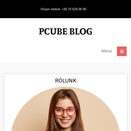
Hívjon minket: +36 70 629 06 90
Menü
RÓLUNK