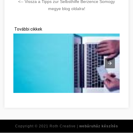
<-- Vissza a Tipps zur Selbsthilfe Berzence Somogy
megye blog oldalra!
További cikkek
Ne feledje ezeket a tippeket, amikor online vásárol! Somogy m
Copyright © 2021
Roth Creative |
webáruház készítés