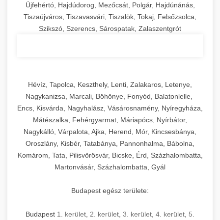
Újfehértó, Hajdúdorog, Mezőcsát, Polgár, Hajdúnánás,
Tiszaújváros, Tiszavasvári, Tiszalök, Tokaj, Felsőzsolca,
Szikszó, Szerencs, Sárospatak, Zalaszentgrót
Hévíz, Tapolca, Keszthely, Lenti, Zalakaros, Letenye,
Nagykanizsa, Marcali, Böhönye, Fonyód, Balatonlelle,
Encs, Kisvárda, Nagyhalász, Vásárosnamény, Nyíregyháza,
Mátészalka, Fehérgyarmat, Máriapócs, Nyírbátor,
Nagykálló, Várpalota, Ajka, Herend, Mór, Kincsesbánya,
Oroszlány, Kisbér, Tatabánya, Pannonhalma, Bábolna,
Komárom, Tata, Pilisvörösvár, Bicske, Érd, Százhalombatta,
Martonvásár, Százhalombatta, Gyál
Budapest egész területe:
Budapest
1. kerület
,
2. kerület
,
3. kerület
,
4. kerület
,
5.