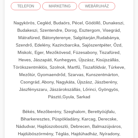
TELEFON
MARKETING
WEBÁRUHÁZ
Nagykörös, Cegléd, Budaörs, Pécel, Gödöllő, Dunakeszi,
Budakeszi, Szentendre, Dorog, Esztergom, Visegrád,
Mátrafüred, Bátonyterenye, Salgótarján,Rudabánya,
Szendrő, Edelény, Kazincbarcika, Sajószentpéter, Ózd,
Miskolc, Eger, Mezőkövesd, Füzesabony, Tiszafüred,
Heves, Jászapáti, Kunhegyes, Újszász, Kisújszállás,
Törökszentmiklós, Szolnok, Martfű, Tiszaföldvár, Túrkeve,
Mezőtúr, Gyomaendrőd, Szarvas, Kunszentmárton,
Csongrád, Abony, Nagykáta, Újszász, Jászberény,
Jászfényszaru, Jászárokszállás, Lőrinci, Gyöngyös,
Pásztó,Gyula, Sarkad
Békés, Mezőberény, Szeghalom, Berettyóújfalu,
Biharkeresztes, Püspökladány, Karcag, Derecske,
Nádudvar, Hajdúszoboszló, Debrecen, Balmazújváros,
Hajdúböszörmény, Téglás, Hajdúhadház, Nyíradony,