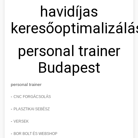
havidíjas
keresőoptimalizálá
personal trainer
Budapest
personal trainer
-
CNC FORGÁCSOLÁS
-
PLASZTIKAI SEBÉSZ
-
VERSEK
-
BOR BOLT ÉS WEBSHOP