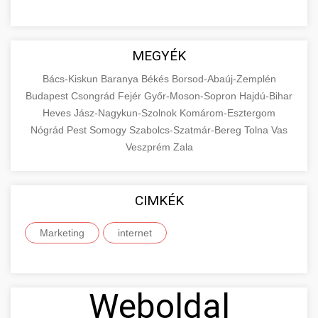
MEGYÉK
Bács-Kiskun
Baranya
Békés
Borsod-Abaúj-Zemplén
Budapest
Csongrád
Fejér
Győr-Moson-Sopron
Hajdú-Bihar
Heves
Jász-Nagykun-Szolnok
Komárom-Esztergom
Nógrád
Pest
Somogy
Szabolcs-Szatmár-Bereg
Tolna
Vas
Veszprém
Zala
CIMKÉK
Marketing
internet
Weboldal