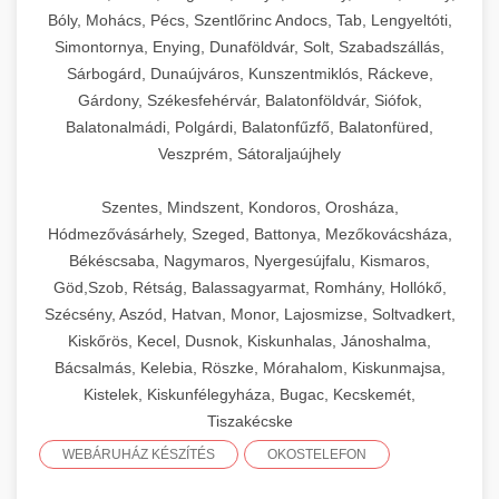
Bóly, Mohács, Pécs, Szentlőrinc Andocs, Tab, Lengyeltóti,
Simontornya, Enying, Dunaföldvár, Solt, Szabadszállás,
Sárbogárd, Dunaújváros, Kunszentmiklós, Ráckeve,
Gárdony, Székesfehérvár, Balatonföldvár, Siófok,
Balatonalmádi, Polgárdi, Balatonfűzfő, Balatonfüred,
Veszprém, Sátoraljaújhely
Szentes, Mindszent, Kondoros, Orosháza,
Hódmezővásárhely, Szeged, Battonya, Mezőkovácsháza,
Békéscsaba, Nagymaros, Nyergesújfalu, Kismaros,
Göd,Szob, Rétság, Balassagyarmat, Romhány, Hollókő,
Szécsény, Aszód, Hatvan, Monor, Lajosmizse, Soltvadkert,
Kiskőrös, Kecel, Dusnok, Kiskunhalas, Jánoshalma,
Bácsalmás, Kelebia, Röszke, Mórahalom, Kiskunmajsa,
Kistelek, Kiskunfélegyháza, Bugac, Kecskemét,
Tiszakécske
WEBÁRUHÁZ KÉSZÍTÉS
OKOSTELEFON