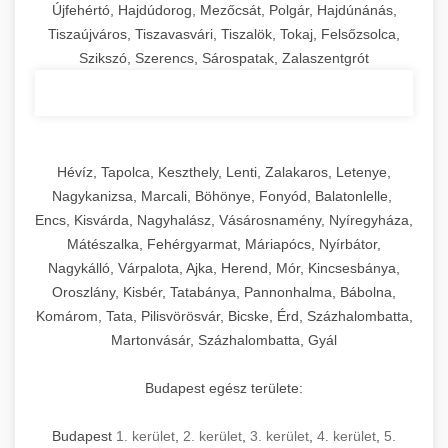
Újfehértó, Hajdúdorog, Mezőcsát, Polgár, Hajdúnánás,
Tiszaújváros, Tiszavasvári, Tiszalök, Tokaj, Felsőzsolca,
Szikszó, Szerencs, Sárospatak, Zalaszentgrót
Hévíz, Tapolca, Keszthely, Lenti, Zalakaros, Letenye,
Nagykanizsa, Marcali, Böhönye, Fonyód, Balatonlelle,
Encs, Kisvárda, Nagyhalász, Vásárosnamény, Nyíregyháza,
Mátészalka, Fehérgyarmat, Máriapócs, Nyírbátor,
Nagykálló, Várpalota, Ajka, Herend, Mór, Kincsesbánya,
Oroszlány, Kisbér, Tatabánya, Pannonhalma, Bábolna,
Komárom, Tata, Pilisvörösvár, Bicske, Érd, Százhalombatta,
Martonvásár, Százhalombatta, Gyál
Budapest egész területe:
Budapest
1. kerület
,
2. kerület
,
3. kerület
,
4. kerület
,
5.