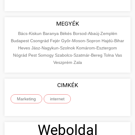
MEGYÉK
Bács-Kiskun
Baranya
Békés
Borsod-Abaúj-Zemplén
Budapest
Csongrád
Fejér
Győr-Moson-Sopron
Hajdú-Bihar
Heves
Jász-Nagykun-Szolnok
Komárom-Esztergom
Nógrád
Pest
Somogy
Szabolcs-Szatmár-Bereg
Tolna
Vas
Veszprém
Zala
CIMKÉK
Marketing
internet
Weboldal