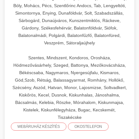
Bóly, Mohács, Pécs, Szentlőrinc Andocs, Tab, Lengyeltóti,
Simontornya, Enying, Dunaföldvár, Solt, Szabadszállás,
Sárbogárd, Dunaújváros, Kunszentmiklós, Ráckeve,
Gárdony, Székesfehérvár, Balatonföldvár, Siófok,
Balatonalmádi, Polgárdi, Balatonfűzfő, Balatonfüred,
Veszprém, Sátoraljaújhely
Szentes, Mindszent, Kondoros, Orosháza,
Hódmezővásárhely, Szeged, Battonya, Mezőkovácsháza,
Békéscsaba, Nagymaros, Nyergesújfalu, Kismaros,
Göd,Szob, Rétság, Balassagyarmat, Romhány, Hollókő,
Szécsény, Aszód, Hatvan, Monor, Lajosmizse, Soltvadkert,
Kiskőrös, Kecel, Dusnok, Kiskunhalas, Jánoshalma,
Bácsalmás, Kelebia, Röszke, Mórahalom, Kiskunmajsa,
Kistelek, Kiskunfélegyháza, Bugac, Kecskemét,
Tiszakécske
WEBÁRUHÁZ KÉSZÍTÉS
OKOSTELEFON