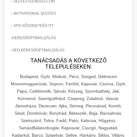
-
SELFESTEEM2GO.COM
-
MOTIVATIONAL QUOTES
-
XPS HŐSZIGETEÉS ITT
-
KERESŐOPTIMALIZÁLÁS
-
SEO KERESŐOPTIMALIZÁLÁS
TANÁCSADÁS A KÖVETKEZŐ
TELEPÜLÉSEKEN:
Budapest, Győr, Miskolc, Pécs, Szeged, Debrecen
Mosonmagyaróvár, Sopron, Fertőd, Kapuvár, Csorna, Győr,
Pápa, Celldömölk, Sárvár, Kőszeg, Szombathely, Ják,
Körmend, Szentgotthárd, Csepreg, Zalalövő, Vasvár,
Jánosháza, Devecser, Ajka, Sümeg, Pécsvárad, Komló,
Sásd, Dombóvár, Bonyhád, Bátaszék, Baja, Bácsalmás,
Szekszárd, Tolna, Fadd, Paks, Kalocsa, Hőgyész,
TamásiBalatonboglár, Kaposvár, Csurgó, Nagyatád,
Kadarkút, Barcs, Szigetvár, Sellye, Harkány, Siklós, Villány,