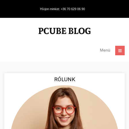
Hívjon minket: +36 70 629 06 90
Menü
RÓLUNK