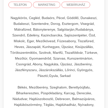
TELEFON
MARKETING
WEBÁRUHÁZ
Nagykörös, Cegléd, Budaörs, Pécel, Gödöllő, Dunakeszi,
Budakeszi, Szentendre, Dorog, Esztergom, Visegrád,
Mátrafüred, Bátonyterenye, Salgótarján,Rudabánya,
Szendrő, Edelény, Kazincbarcika, Sajószentpéter, Ózd,
Miskolc, Eger, Mezőkövesd, Füzesabony, Tiszafüred,
Heves, Jászapáti, Kunhegyes, Újszász, Kisújszállás,
Törökszentmiklós, Szolnok, Martfű, Tiszaföldvár, Túrkeve,
Mezőtúr, Gyomaendrőd, Szarvas, Kunszentmárton,
Csongrád, Abony, Nagykáta, Újszász, Jászberény,
Jászfényszaru, Jászárokszállás, Lőrinci, Gyöngyös,
Pásztó,Gyula, Sarkad
Békés, Mezőberény, Szeghalom, Berettyóújfalu,
Biharkeresztes, Püspökladány, Karcag, Derecske,
Nádudvar, Hajdúszoboszló, Debrecen, Balmazújváros,
Hajdúböszörmény, Téglás, Hajdúhadház, Nyíradony,