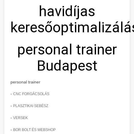
havidíjas
keresőoptimalizálá
personal trainer
Budapest
personal trainer
-
CNC FORGÁCSOLÁS
-
PLASZTIKAI SEBÉSZ
-
VERSEK
-
BOR BOLT ÉS WEBSHOP