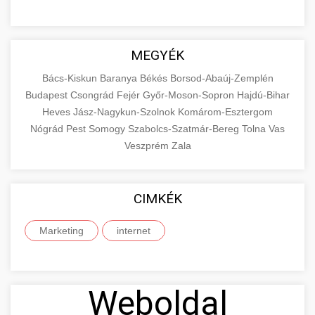
MEGYÉK
Bács-Kiskun
Baranya
Békés
Borsod-Abaúj-Zemplén
Budapest
Csongrád
Fejér
Győr-Moson-Sopron
Hajdú-Bihar
Heves
Jász-Nagykun-Szolnok
Komárom-Esztergom
Nógrád
Pest
Somogy
Szabolcs-Szatmár-Bereg
Tolna
Vas
Veszprém
Zala
CIMKÉK
Marketing
internet
Weboldal