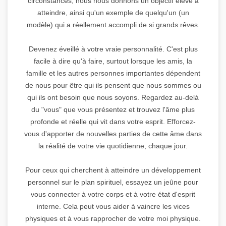
circonstances, nous nous donnons un objectif élevé à
atteindre, ainsi qu'un exemple de quelqu'un (un
modèle) qui a réellement accompli de si grands rêves.
Devenez éveillé à votre vraie personnalité. C'est plus
facile à dire qu'à faire, surtout lorsque les amis, la
famille et les autres personnes importantes dépendent
de nous pour être qui ils pensent que nous sommes ou
qui ils ont besoin que nous soyons. Regardez au-delà
du "vous" que vous présentez et trouvez l'âme plus
profonde et réelle qui vit dans votre esprit. Efforcez-
vous d'apporter de nouvelles parties de cette âme dans
la réalité de votre vie quotidienne, chaque jour.
Pour ceux qui cherchent à atteindre un développement
personnel sur le plan spirituel, essayez un jeûne pour
vous connecter à votre corps et à votre état d'esprit
interne. Cela peut vous aider à vaincre les vices
physiques et à vous rapprocher de votre moi physique.