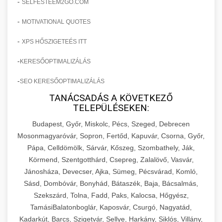
-
SELFESTEEM2GO.COM
-
MOTIVATIONAL QUOTES
-
XPS HŐSZIGETEÉS ITT
-
KERESŐOPTIMALIZÁLÁS
-
SEO KERESŐOPTIMALIZÁLÁS
TANÁCSADÁS A KÖVETKEZŐ
TELEPÜLÉSEKEN:
Budapest, Győr, Miskolc, Pécs, Szeged, Debrecen
Mosonmagyaróvár, Sopron, Fertőd, Kapuvár, Csorna, Győr,
Pápa, Celldömölk, Sárvár, Kőszeg, Szombathely, Ják,
Körmend, Szentgotthárd, Csepreg, Zalalövő, Vasvár,
Jánosháza, Devecser, Ajka, Sümeg, Pécsvárad, Komló,
Sásd, Dombóvár, Bonyhád, Bátaszék, Baja, Bácsalmás,
Szekszárd, Tolna, Fadd, Paks, Kalocsa, Hőgyész,
TamásiBalatonboglár, Kaposvár, Csurgó, Nagyatád,
Kadarkút, Barcs, Szigetvár, Sellye, Harkány, Siklós, Villány,