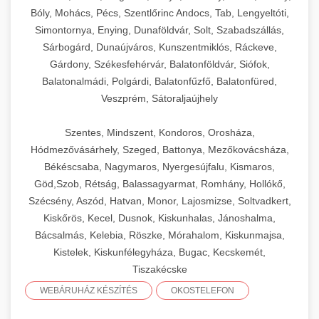
Bóly, Mohács, Pécs, Szentlőrinc Andocs, Tab, Lengyeltóti,
Simontornya, Enying, Dunaföldvár, Solt, Szabadszállás,
Sárbogárd, Dunaújváros, Kunszentmiklós, Ráckeve,
Gárdony, Székesfehérvár, Balatonföldvár, Siófok,
Balatonalmádi, Polgárdi, Balatonfűzfő, Balatonfüred,
Veszprém, Sátoraljaújhely
Szentes, Mindszent, Kondoros, Orosháza,
Hódmezővásárhely, Szeged, Battonya, Mezőkovácsháza,
Békéscsaba, Nagymaros, Nyergesújfalu, Kismaros,
Göd,Szob, Rétság, Balassagyarmat, Romhány, Hollókő,
Szécsény, Aszód, Hatvan, Monor, Lajosmizse, Soltvadkert,
Kiskőrös, Kecel, Dusnok, Kiskunhalas, Jánoshalma,
Bácsalmás, Kelebia, Röszke, Mórahalom, Kiskunmajsa,
Kistelek, Kiskunfélegyháza, Bugac, Kecskemét,
Tiszakécske
WEBÁRUHÁZ KÉSZÍTÉS
OKOSTELEFON