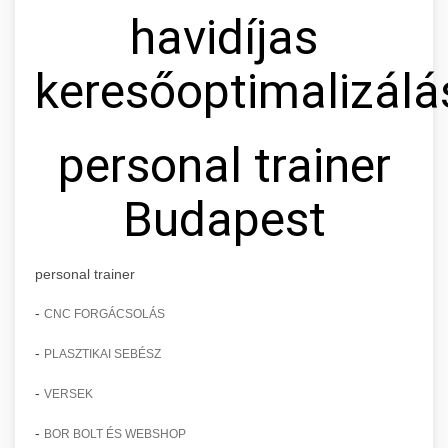
havidíjas
keresőoptimalizálá
personal trainer
Budapest
personal trainer
-
CNC FORGÁCSOLÁS
-
PLASZTIKAI SEBÉSZ
-
VERSEK
-
BOR BOLT ÉS WEBSHOP