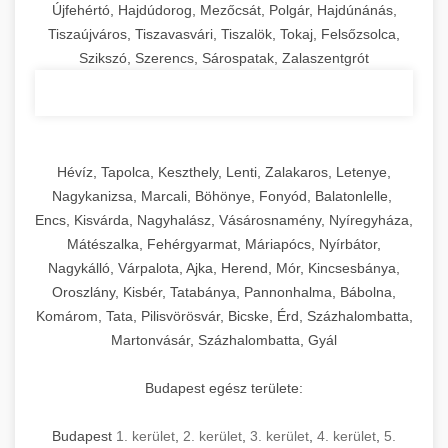
Újfehértó, Hajdúdorog, Mezőcsát, Polgár, Hajdúnánás,
Tiszaújváros, Tiszavasvári, Tiszalök, Tokaj, Felsőzsolca,
Szikszó, Szerencs, Sárospatak, Zalaszentgrót
Hévíz, Tapolca, Keszthely, Lenti, Zalakaros, Letenye,
Nagykanizsa, Marcali, Böhönye, Fonyód, Balatonlelle,
Encs, Kisvárda, Nagyhalász, Vásárosnamény, Nyíregyháza,
Mátészalka, Fehérgyarmat, Máriapócs, Nyírbátor,
Nagykálló, Várpalota, Ajka, Herend, Mór, Kincsesbánya,
Oroszlány, Kisbér, Tatabánya, Pannonhalma, Bábolna,
Komárom, Tata, Pilisvörösvár, Bicske, Érd, Százhalombatta,
Martonvásár, Százhalombatta, Gyál
Budapest egész területe:
Budapest
1. kerület
,
2. kerület
,
3. kerület
,
4. kerület
,
5.