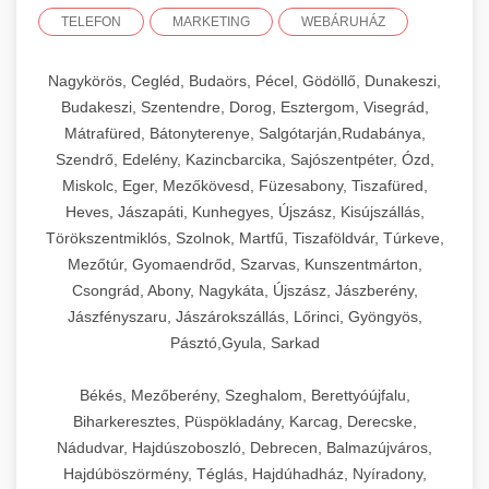
TELEFON
MARKETING
WEBÁRUHÁZ
Nagykörös, Cegléd, Budaörs, Pécel, Gödöllő, Dunakeszi,
Budakeszi, Szentendre, Dorog, Esztergom, Visegrád,
Mátrafüred, Bátonyterenye, Salgótarján,Rudabánya,
Szendrő, Edelény, Kazincbarcika, Sajószentpéter, Ózd,
Miskolc, Eger, Mezőkövesd, Füzesabony, Tiszafüred,
Heves, Jászapáti, Kunhegyes, Újszász, Kisújszállás,
Törökszentmiklós, Szolnok, Martfű, Tiszaföldvár, Túrkeve,
Mezőtúr, Gyomaendrőd, Szarvas, Kunszentmárton,
Csongrád, Abony, Nagykáta, Újszász, Jászberény,
Jászfényszaru, Jászárokszállás, Lőrinci, Gyöngyös,
Pásztó,Gyula, Sarkad
Békés, Mezőberény, Szeghalom, Berettyóújfalu,
Biharkeresztes, Püspökladány, Karcag, Derecske,
Nádudvar, Hajdúszoboszló, Debrecen, Balmazújváros,
Hajdúböszörmény, Téglás, Hajdúhadház, Nyíradony,