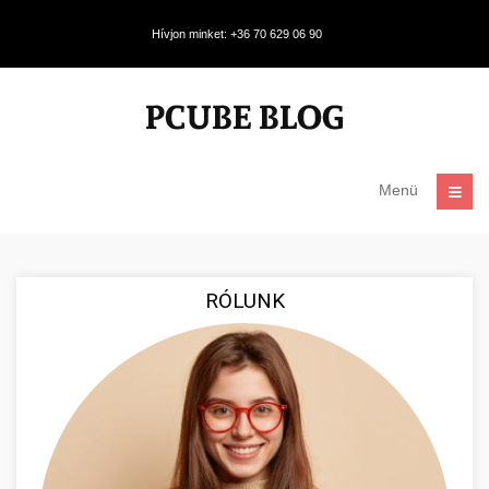
Hívjon minket: +36 70 629 06 90
Menü
RÓLUNK