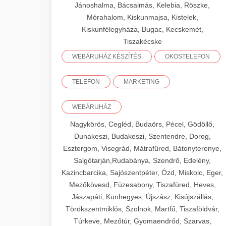
Jánoshalma, Bácsalmás, Kelebia, Röszke,
Mórahalom, Kiskunmajsa, Kistelek,
Kiskunfélegyháza, Bugac, Kecskemét,
Tiszakécske
WEBÁRUHÁZ KÉSZÍTÉS
OKOSTELEFON
TELEFON
MARKETING
WEBÁRUHÁZ
Nagykörös, Cegléd, Budaörs, Pécel, Gödöllő,
Dunakeszi, Budakeszi, Szentendre, Dorog,
Esztergom, Visegrád, Mátrafüred, Bátonyterenye,
Salgótarján,Rudabánya, Szendrő, Edelény,
Kazincbarcika, Sajószentpéter, Ózd, Miskolc, Eger,
Mezőkövesd, Füzesabony, Tiszafüred, Heves,
Jászapáti, Kunhegyes, Újszász, Kisújszállás,
Törökszentmiklós, Szolnok, Martfű, Tiszaföldvár,
Túrkeve, Mezőtúr, Gyomaendrőd, Szarvas,