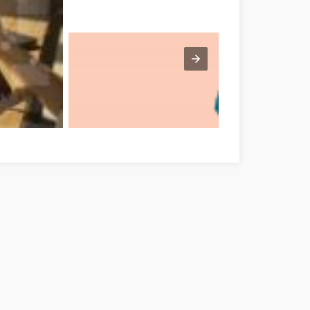
r-Bereg megye
Time For Another Job? Check Out This Advice! Szab