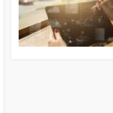
Piaci cikkek és nagyszerű eredmények! Szabolcs-Szatmá