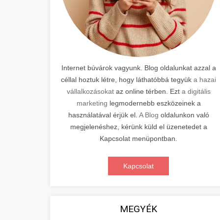
Internet búvárok vagyunk. Blog oldalunkat azzal a
céllal hoztuk létre, hogy láthatóbbá tegyük
a hazai
vállalkozásokat
az online térben. Ezt
a digitális
marketing
legmodernebb eszközeinek a
használatával érjük el.
A Blog
oldalunkon való
megjelenéshez, kérünk küld el üzenetedet a
Kapcsolat menüpontban.
Kapcsolat
MEGYÉK