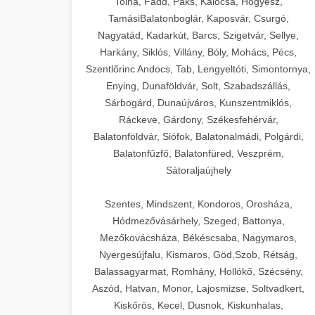
Tolna, Fadd, Paks, Kalocsa, Hőgyész,
TamásiBalatonboglár, Kaposvár, Csurgó,
Nagyatád, Kadarkút, Barcs, Szigetvár, Sellye,
Harkány, Siklós, Villány, Bóly, Mohács, Pécs,
Szentlőrinc Andocs, Tab, Lengyeltóti, Simontornya,
Enying, Dunaföldvár, Solt, Szabadszállás,
Sárbogárd, Dunaújváros, Kunszentmiklós,
Ráckeve, Gárdony, Székesfehérvár,
Balatonföldvár, Siófok, Balatonalmádi, Polgárdi,
Balatonfűzfő, Balatonfüred, Veszprém,
Sátoraljaújhely
Szentes, Mindszent, Kondoros, Orosháza,
Hódmezővásárhely, Szeged, Battonya,
Mezőkovácsháza, Békéscsaba, Nagymaros,
Nyergesújfalu, Kismaros, Göd,Szob, Rétság,
Balassagyarmat, Romhány, Hollókő, Szécsény,
Aszód, Hatvan, Monor, Lajosmizse, Soltvadkert,
Kiskőrös, Kecel, Dusnok, Kiskunhalas,