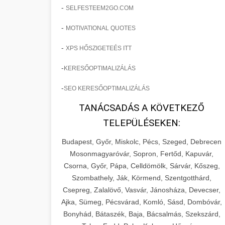
-
SELFESTEEM2GO.COM
-
MOTIVATIONAL QUOTES
-
XPS HŐSZIGETEÉS ITT
-
KERESŐOPTIMALIZÁLÁS
-
SEO KERESŐOPTIMALIZÁLÁS
TANÁCSADÁS A KÖVETKEZŐ
TELEPÜLÉSEKEN:
Budapest, Győr, Miskolc, Pécs, Szeged, Debrecen
Mosonmagyaróvár, Sopron, Fertőd, Kapuvár,
Csorna, Győr, Pápa, Celldömölk, Sárvár, Kőszeg,
Szombathely, Ják, Körmend, Szentgotthárd,
Csepreg, Zalalövő, Vasvár, Jánosháza, Devecser,
Ajka, Sümeg, Pécsvárad, Komló, Sásd, Dombóvár,
Bonyhád, Bátaszék, Baja, Bácsalmás, Szekszárd,