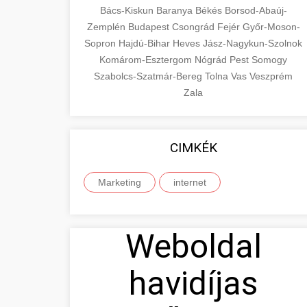
Bács-Kiskun
Baranya
Békés
Borsod-Abaúj-
Zemplén
Budapest
Csongrád
Fejér
Győr-Moson-
Sopron
Hajdú-Bihar
Heves
Jász-Nagykun-Szolnok
Komárom-Esztergom
Nógrád
Pest
Somogy
Szabolcs-Szatmár-Bereg
Tolna
Vas
Veszprém
Zala
CIMKÉK
Marketing
internet
Weboldal
havidíjas