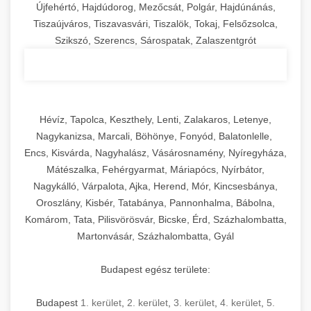
Újfehértó, Hajdúdorog, Mezőcsát, Polgár, Hajdúnánás,
Tiszaújváros, Tiszavasvári, Tiszalök, Tokaj, Felsőzsolca,
Szikszó, Szerencs, Sárospatak, Zalaszentgrót
Hévíz, Tapolca, Keszthely, Lenti, Zalakaros, Letenye,
Nagykanizsa, Marcali, Böhönye, Fonyód, Balatonlelle,
Encs, Kisvárda, Nagyhalász, Vásárosnamény, Nyíregyháza,
Mátészalka, Fehérgyarmat, Máriapócs, Nyírbátor,
Nagykálló, Várpalota, Ajka, Herend, Mór, Kincsesbánya,
Oroszlány, Kisbér, Tatabánya, Pannonhalma, Bábolna,
Komárom, Tata, Pilisvörösvár, Bicske, Érd, Százhalombatta,
Martonvásár, Százhalombatta, Gyál
Budapest egész területe:
Budapest
1. kerület
,
2. kerület
,
3. kerület
,
4. kerület
,
5.