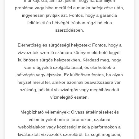
munkájukra, ami azt jelenti, hogy ha bármilyen
probléma vagy hiba merül fel a munka befejezése után,
ingyenesen javítják azt. Fontos, hogy a garancia
feltételeit és hétvégét írásban rögzítsétek a
szerződésben.
Elérhetőség és sürgősségi helyzetek: Fontos, hogy a
vízvezeték szerelő számára könnyen elérhető legyél,
különösen sürgős helyzetekben. Kérdezd meg, hogy
van-e ügyeleti szolgáltatással, és elérhetőek-e
hétvégén vagy éjszaka. Ez különösen fontos, ha olyan
helyzet merül fel, amikor azonnali beavatkozásra van
szükség, például vízszivárgás vagy meghibásodott
vízmelegítő esetén.
Megbízható vélemények: Olvass áttekintéseket és
véleményeket online
fórumokon
, szakmai
weboldalakon vagy közösségi média platformokon a
kiválasztott vízvezeték szerelőről. Ez segít megtudni,