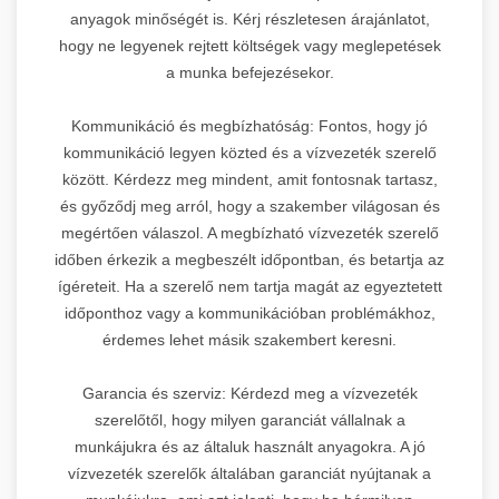
anyagok minőségét is. Kérj részletesen árajánlatot,
hogy ne legyenek rejtett költségek vagy meglepetések
a munka befejezésekor.
Kommunikáció és megbízhatóság: Fontos, hogy jó
kommunikáció legyen közted és a vízvezeték szerelő
között. Kérdezz meg mindent, amit fontosnak tartasz,
és győződj meg arról, hogy a szakember világosan és
megértően válaszol. A megbízható vízvezeték szerelő
időben érkezik a megbeszélt időpontban, és betartja az
ígéreteit. Ha a szerelő nem tartja magát az egyeztetett
időponthoz vagy a kommunikációban problémákhoz,
érdemes lehet másik szakembert keresni.
Garancia és szerviz: Kérdezd meg a vízvezeték
szerelőtől, hogy milyen garanciát vállalnak a
munkájukra és az általuk használt anyagokra. A jó
vízvezeték szerelők általában garanciát nyújtanak a