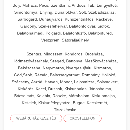
Bóly, Mohács, Pécs, Szentlőrinc Andocs, Tab, Lengyeltóti,
Simontornya, Enying, Dunaföldvár, Solt, Szabadszállás,
Sárbogárd, Dunaújváros, Kunszentmiklós, Ráckeve,
Gárdony, Székesfehérvár, Balatonföldvár, Siófok,
Balatonalmádi, Polgárdi, Balatonfűzfő, Balatonfüred,
Veszprém, Sátoraljaújhely
Szentes, Mindszent, Kondoros, Orosháza,
Hódmezővásárhely, Szeged, Battonya, Mezőkovácsháza,
Békéscsaba, Nagymaros, Nyergesújfalu, Kismaros,
Göd,Szob, Rétság, Balassagyarmat, Romhány, Hollókő,
Szécsény, Aszód, Hatvan, Monor, Lajosmizse, Soltvadkert,
Kiskőrös, Kecel, Dusnok, Kiskunhalas, Jánoshalma,
Bácsalmás, Kelebia, Röszke, Mórahalom, Kiskunmajsa,
Kistelek, Kiskunfélegyháza, Bugac, Kecskemét,
Tiszakécske
WEBÁRUHÁZ KÉSZÍTÉS
OKOSTELEFON