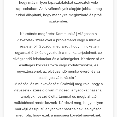
hogy más milyen tapasztalatokat szereztek vele
kapcsolatban. Az ív vélemények alapján jobban meg
tudod állapítani, hogy mennyire megbízható és profi
szakember.
Kölcsönös megértés: Kommunikálj világosan a
vízvezeték szerelővel a problémáról vagy a munka
részleteiről. Győződj meg arról, hogy mindketten
ugyanazt értik és egyeztetik a munka terjedelmét, az
elvégzendő feladatokat és a költségeket. Kérdezz rá az
esetleges kockázatokra vagy korlátozásokra, és
egyeztessenek az elvégzendő munka évéről és az
esetleges változásokról.
Minőségi és munkavégzés: Győződj meg róla, hogy a
vízvezeték szerelő olyan minőségi anyagokat használ,
amelyek hosszú élettartammal és megbízható
működéssel rendelkeznek. Kérdezd meg, hogy milyen
márkájú és típusú anyagokat használnak, és győződj
meg róla, hogy ezek a minőségi követelményeknek