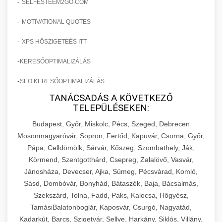
-
SELFESTEEM2GO.COM
-
MOTIVATIONAL QUOTES
-
XPS HŐSZIGETEÉS ITT
-
KERESŐOPTIMALIZÁLÁS
-
SEO KERESŐOPTIMALIZÁLÁS
TANÁCSADÁS A KÖVETKEZŐ
TELEPÜLÉSEKEN:
Budapest, Győr, Miskolc, Pécs, Szeged, Debrecen
Mosonmagyaróvár, Sopron, Fertőd, Kapuvár, Csorna, Győr,
Pápa, Celldömölk, Sárvár, Kőszeg, Szombathely, Ják,
Körmend, Szentgotthárd, Csepreg, Zalalövő, Vasvár,
Jánosháza, Devecser, Ajka, Sümeg, Pécsvárad, Komló,
Sásd, Dombóvár, Bonyhád, Bátaszék, Baja, Bácsalmás,
Szekszárd, Tolna, Fadd, Paks, Kalocsa, Hőgyész,
TamásiBalatonboglár, Kaposvár, Csurgó, Nagyatád,
Kadarkút, Barcs, Szigetvár, Sellye, Harkány, Siklós, Villány,