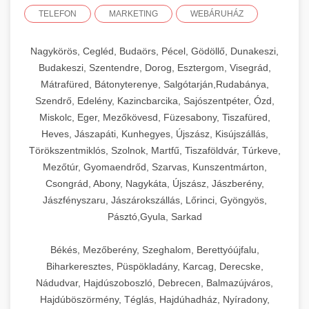
TELEFON
MARKETING
WEBÁRUHÁZ
Nagykörös, Cegléd, Budaörs, Pécel, Gödöllő, Dunakeszi,
Budakeszi, Szentendre, Dorog, Esztergom, Visegrád,
Mátrafüred, Bátonyterenye, Salgótarján,Rudabánya,
Szendrő, Edelény, Kazincbarcika, Sajószentpéter, Ózd,
Miskolc, Eger, Mezőkövesd, Füzesabony, Tiszafüred,
Heves, Jászapáti, Kunhegyes, Újszász, Kisújszállás,
Törökszentmiklós, Szolnok, Martfű, Tiszaföldvár, Túrkeve,
Mezőtúr, Gyomaendrőd, Szarvas, Kunszentmárton,
Csongrád, Abony, Nagykáta, Újszász, Jászberény,
Jászfényszaru, Jászárokszállás, Lőrinci, Gyöngyös,
Pásztó,Gyula, Sarkad
Békés, Mezőberény, Szeghalom, Berettyóújfalu,
Biharkeresztes, Püspökladány, Karcag, Derecske,
Nádudvar, Hajdúszoboszló, Debrecen, Balmazújváros,
Hajdúböszörmény, Téglás, Hajdúhadház, Nyíradony,