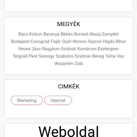
MEGYÉK
Bács-Kiskun
Baranya
Békés
Borsod-Abaúj-Zemplén
Budapest
Csongrád
Fejér
Győr-Moson-Sopron
Hajdú-Bihar
Heves
Jász-Nagykun-Szolnok
Komárom-Esztergom
Nógrád
Pest
Somogy
Szabolcs-Szatmár-Bereg
Tolna
Vas
Veszprém
Zala
CIMKÉK
Marketing
internet
Weboldal