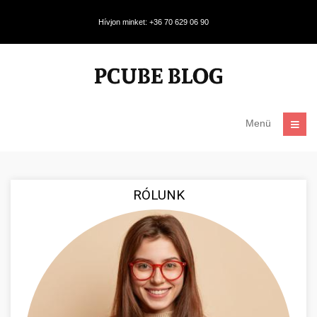
Hívjon minket: +36 70 629 06 90
Menü
RÓLUNK