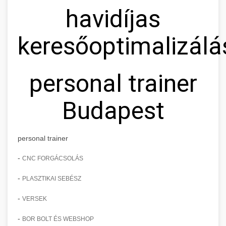
havidíjas
keresőoptimalizálá
personal trainer
Budapest
personal trainer
-
CNC FORGÁCSOLÁS
-
PLASZTIKAI SEBÉSZ
-
VERSEK
-
BOR BOLT ÉS WEBSHOP