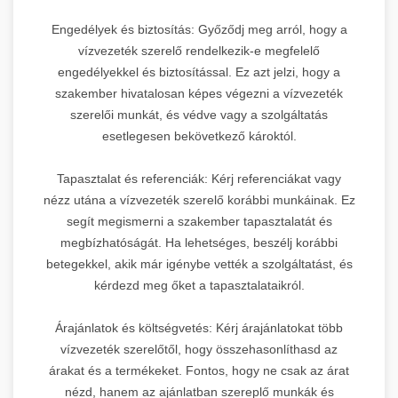
Engedélyek és biztosítás: Győződj meg arról, hogy a
vízvezeték szerelő rendelkezik-e megfelelő
engedélyekkel és biztosítással. Ez azt jelzi, hogy a
szakember hivatalosan képes végezni a vízvezeték
szerelői munkát, és védve vagy a szolgáltatás
esetlegesen bekövetkező károktól.
Tapasztalat és referenciák: Kérj referenciákat vagy
nézz utána a vízvezeték szerelő korábbi munkáinak. Ez
segít megismerni a szakember tapasztalatát és
megbízhatóságát. Ha lehetséges, beszélj korábbi
betegekkel, akik már igénybe vették a szolgáltatást, és
kérdezd meg őket a tapasztalataikról.
Árajánlatok és költségvetés: Kérj árajánlatokat több
vízvezeték szerelőtől, hogy összehasonlíthasd az
árakat és a termékeket. Fontos, hogy ne csak az árat
nézd, hanem az ajánlatban szereplő munkák és