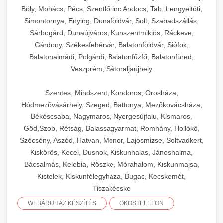
Bóly, Mohács, Pécs, Szentlőrinc Andocs, Tab, Lengyeltóti,
Simontornya, Enying, Dunaföldvár, Solt, Szabadszállás,
Sárbogárd, Dunaújváros, Kunszentmiklós, Ráckeve,
Gárdony, Székesfehérvár, Balatonföldvár, Siófok,
Balatonalmádi, Polgárdi, Balatonfűzfő, Balatonfüred,
Veszprém, Sátoraljaújhely
Szentes, Mindszent, Kondoros, Orosháza,
Hódmezővásárhely, Szeged, Battonya, Mezőkovácsháza,
Békéscsaba, Nagymaros, Nyergesújfalu, Kismaros,
Göd,Szob, Rétság, Balassagyarmat, Romhány, Hollókő,
Szécsény, Aszód, Hatvan, Monor, Lajosmizse, Soltvadkert,
Kiskőrös, Kecel, Dusnok, Kiskunhalas, Jánoshalma,
Bácsalmás, Kelebia, Röszke, Mórahalom, Kiskunmajsa,
Kistelek, Kiskunfélegyháza, Bugac, Kecskemét,
Tiszakécske
WEBÁRUHÁZ KÉSZÍTÉS
OKOSTELEFON