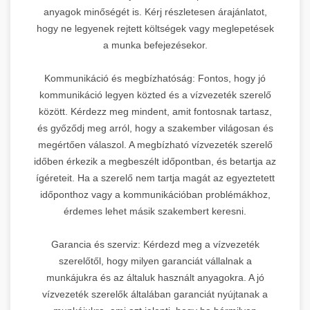
anyagok minőségét is. Kérj részletesen árajánlatot,
hogy ne legyenek rejtett költségek vagy meglepetések
a munka befejezésekor.
Kommunikáció és megbízhatóság: Fontos, hogy jó
kommunikáció legyen közted és a vízvezeték szerelő
között. Kérdezz meg mindent, amit fontosnak tartasz,
és győződj meg arról, hogy a szakember világosan és
megértően válaszol. A megbízható vízvezeték szerelő
időben érkezik a megbeszélt időpontban, és betartja az
ígéreteit. Ha a szerelő nem tartja magát az egyeztetett
időponthoz vagy a kommunikációban problémákhoz,
érdemes lehet másik szakembert keresni.
Garancia és szerviz: Kérdezd meg a vízvezeték
szerelőtől, hogy milyen garanciát vállalnak a
munkájukra és az általuk használt anyagokra. A jó
vízvezeték szerelők általában garanciát nyújtanak a