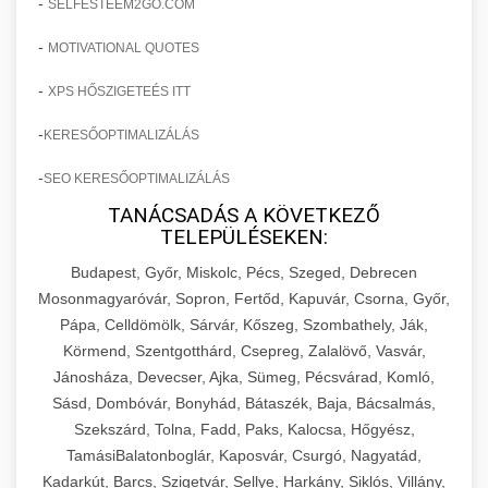
-
SELFESTEEM2GO.COM
-
MOTIVATIONAL QUOTES
-
XPS HŐSZIGETEÉS ITT
-
KERESŐOPTIMALIZÁLÁS
-
SEO KERESŐOPTIMALIZÁLÁS
TANÁCSADÁS A KÖVETKEZŐ
TELEPÜLÉSEKEN:
Budapest, Győr, Miskolc, Pécs, Szeged, Debrecen
Mosonmagyaróvár, Sopron, Fertőd, Kapuvár, Csorna, Győr,
Pápa, Celldömölk, Sárvár, Kőszeg, Szombathely, Ják,
Körmend, Szentgotthárd, Csepreg, Zalalövő, Vasvár,
Jánosháza, Devecser, Ajka, Sümeg, Pécsvárad, Komló,
Sásd, Dombóvár, Bonyhád, Bátaszék, Baja, Bácsalmás,
Szekszárd, Tolna, Fadd, Paks, Kalocsa, Hőgyész,
TamásiBalatonboglár, Kaposvár, Csurgó, Nagyatád,
Kadarkút, Barcs, Szigetvár, Sellye, Harkány, Siklós, Villány,