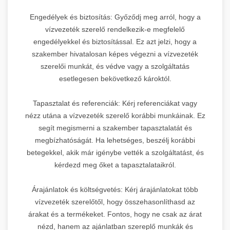
Engedélyek és biztosítás: Győződj meg arról, hogy a
vízvezeték szerelő rendelkezik-e megfelelő
engedélyekkel és biztosítással. Ez azt jelzi, hogy a
szakember hivatalosan képes végezni a vízvezeték
szerelői munkát, és védve vagy a szolgáltatás
esetlegesen bekövetkező károktól.
Tapasztalat és referenciák: Kérj referenciákat vagy
nézz utána a vízvezeték szerelő korábbi munkáinak. Ez
segít megismerni a szakember tapasztalatát és
megbízhatóságát. Ha lehetséges, beszélj korábbi
betegekkel, akik már igénybe vették a szolgáltatást, és
kérdezd meg őket a tapasztalataikról.
Árajánlatok és költségvetés: Kérj árajánlatokat több
vízvezeték szerelőtől, hogy összehasonlíthasd az
árakat és a termékeket. Fontos, hogy ne csak az árat
nézd, hanem az ajánlatban szereplő munkák és