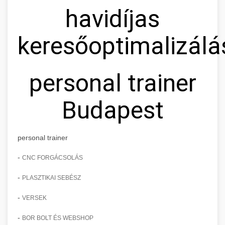
havidíjas
keresőoptimalizálá
personal trainer
Budapest
personal trainer
-
CNC FORGÁCSOLÁS
-
PLASZTIKAI SEBÉSZ
-
VERSEK
-
BOR BOLT ÉS WEBSHOP