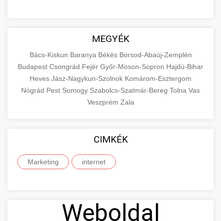
MEGYÉK
Bács-Kiskun
Baranya
Békés
Borsod-Abaúj-Zemplén
Budapest
Csongrád
Fejér
Győr-Moson-Sopron
Hajdú-Bihar
Heves
Jász-Nagykun-Szolnok
Komárom-Esztergom
Nógrád
Pest
Somogy
Szabolcs-Szatmár-Bereg
Tolna
Vas
Veszprém
Zala
CIMKÉK
Marketing
internet
Weboldal