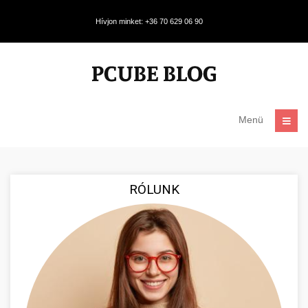
Hívjon minket: +36 70 629 06 90
Menü
RÓLUNK