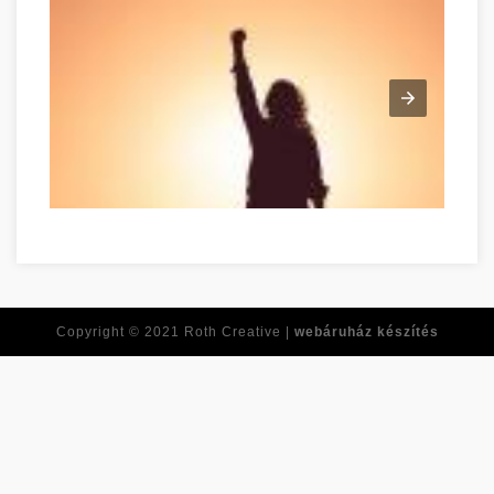
Tirer le meilleur de vous-même dès maintenant Békés Békés
Copyright © 2021
Roth Creative |
webáruház készítés