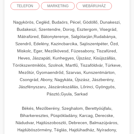
TELEFON
MARKETING
WEBÁRUHÁZ
Nagykörös, Cegléd, Budaörs, Pécel, Gödöllő, Dunakeszi,
Budakeszi, Szentendre, Dorog, Esztergom, Visegrád,
Mátrafüred, Bátonyterenye, Salgótarján,Rudabánya,
Szendrő, Edelény, Kazincbarcika, Sajószentpéter, Ózd,
Miskolc, Eger, Mezőkövesd, Füzesabony, Tiszafüred,
Heves, Jászapáti, Kunhegyes, Újszász, Kisújszállás,
Törökszentmiklós, Szolnok, Martfű, Tiszaföldvár, Túrkeve,
Mezőtúr, Gyomaendrőd, Szarvas, Kunszentmárton,
Csongrád, Abony, Nagykáta, Újszász, Jászberény,
Jászfényszaru, Jászárokszállás, Lőrinci, Gyöngyös,
Pásztó,Gyula, Sarkad
Békés, Mezőberény, Szeghalom, Berettyóújfalu,
Biharkeresztes, Püspökladány, Karcag, Derecske,
Nádudvar, Hajdúszoboszló, Debrecen, Balmazújváros,
Hajdúböszörmény, Téglás, Hajdúhadház, Nyíradony,