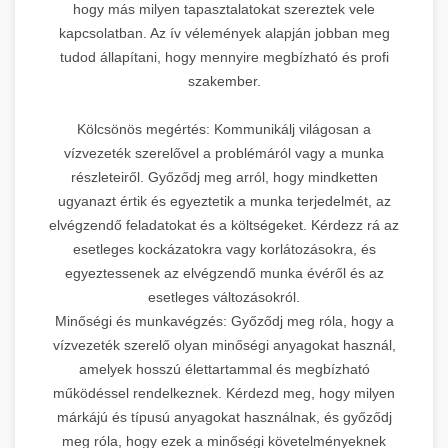
hogy más milyen tapasztalatokat szereztek vele
kapcsolatban. Az ív vélemények alapján jobban meg
tudod állapítani, hogy mennyire megbízható és profi
szakember.
Kölcsönös megértés: Kommunikálj világosan a
vízvezeték szerelővel a problémáról vagy a munka
részleteiről. Győződj meg arról, hogy mindketten
ugyanazt értik és egyeztetik a munka terjedelmét, az
elvégzendő feladatokat és a költségeket. Kérdezz rá az
esetleges kockázatokra vagy korlátozásokra, és
egyeztessenek az elvégzendő munka évéről és az
esetleges változásokról.
Minőségi és munkavégzés: Győződj meg róla, hogy a
vízvezeték szerelő olyan minőségi anyagokat használ,
amelyek hosszú élettartammal és megbízható
működéssel rendelkeznek. Kérdezd meg, hogy milyen
márkájú és típusú anyagokat használnak, és győződj
meg róla, hogy ezek a minőségi követelményeknek