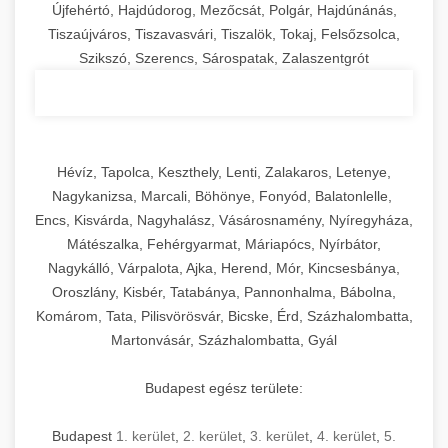
Újfehértó, Hajdúdorog, Mezőcsát, Polgár, Hajdúnánás,
Tiszaújváros, Tiszavasvári, Tiszalök, Tokaj, Felsőzsolca,
Szikszó, Szerencs, Sárospatak, Zalaszentgrót
Hévíz, Tapolca, Keszthely, Lenti, Zalakaros, Letenye,
Nagykanizsa, Marcali, Böhönye, Fonyód, Balatonlelle,
Encs, Kisvárda, Nagyhalász, Vásárosnamény, Nyíregyháza,
Mátészalka, Fehérgyarmat, Máriapócs, Nyírbátor,
Nagykálló, Várpalota, Ajka, Herend, Mór, Kincsesbánya,
Oroszlány, Kisbér, Tatabánya, Pannonhalma, Bábolna,
Komárom, Tata, Pilisvörösvár, Bicske, Érd, Százhalombatta,
Martonvásár, Százhalombatta, Gyál
Budapest egész területe:
Budapest
1. kerület
,
2. kerület
,
3. kerület
,
4. kerület
,
5.