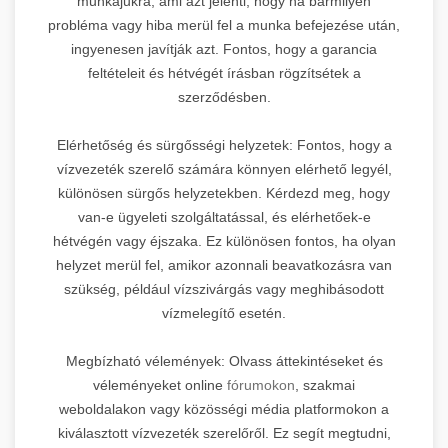
munkájukra, ami azt jelenti, hogy ha bármilyen
probléma vagy hiba merül fel a munka befejezése után,
ingyenesen javítják azt. Fontos, hogy a garancia
feltételeit és hétvégét írásban rögzítsétek a
szerződésben.
Elérhetőség és sürgősségi helyzetek: Fontos, hogy a
vízvezeték szerelő számára könnyen elérhető legyél,
különösen sürgős helyzetekben. Kérdezd meg, hogy
van-e ügyeleti szolgáltatással, és elérhetőek-e
hétvégén vagy éjszaka. Ez különösen fontos, ha olyan
helyzet merül fel, amikor azonnali beavatkozásra van
szükség, például vízszivárgás vagy meghibásodott
vízmelegítő esetén.
Megbízható vélemények: Olvass áttekintéseket és
véleményeket online
fórumokon
, szakmai
weboldalakon vagy közösségi média platformokon a
kiválasztott vízvezeték szerelőről. Ez segít megtudni,